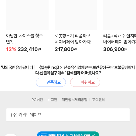
아담한 사이즈를 찾으
로봇청소기 리폼하고
리폼+직배수 설치
면?
네이버페이 받아가자!
네이버페이 받아가
3인용 비건가죽 소파
12%
232,410
217,800
306,900
원
원
원
'U외국인유심팝니다┊｛텔@PInq3＞ 선불유심업체≓≔보안유심구매‘후불유심팝니
다·선불유심구매⚛' 검색결과 어떠셨나요?
만족해요
아쉬워요
PC버전
로그인
개인정보처리방침
고객센터
(주) 커넥트웨이브
인터넷 가입 비교 서비스 오픈
NEW