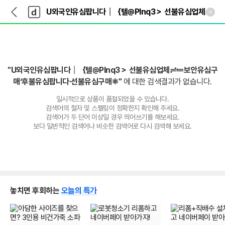
뒤
다
본문 바로가기
다
로
나
나
가
와
와
기
메
인
"U외국인유심팝니다┊｛텔@PInq3＞ 선불유심업체≓≔보안유심구
매‘후불유심팝니다·선불유심구매⚛"
에 대한 검색결과가 없습니다.
일시적으로 상품이 품절되었을 수 있습니다.
검색어의 철자 및 스펠링이 정확한지 확인해 주세요.
검색어가 두 단어 이상일 경우 띄어쓰기를 해보세요.
보다 일반적인 검색어나 비슷한 검색어로 다시 검색해 보세요.
놓치면 후회하는
오늘의 특가