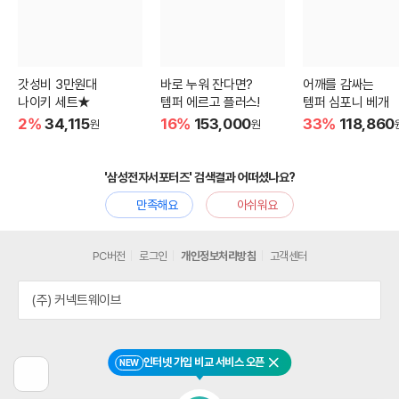
갓성비 3만원대
바로 누워 잔다면?
어깨를 감싸는
나이키 세트★
템퍼 에르고 플러스!
템퍼 심포니 베개
2%
34,115
16%
153,000
33%
118,860
원
원
'삼성전자서포터즈' 검색결과 어떠셨나요?
만족해요
아쉬워요
PC버전
로그인
개인정보처리방침
고객센터
(주) 커넥트웨이브
인터넷 가입 비교 서비스 오픈
NEW
닫기
이
전