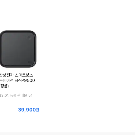
삼성전자 스마트싱스
스테이션 EP-P9500
(정품)
판매몰
23.01. 등록
51
39,900
최
원
저
가