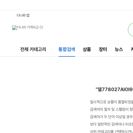
델778027AIOI9GTX1650 : 다나와 통합검색
서비스
다나와 앱
전체 카테고리
통합검색
상품
장터
뉴스
"델778027AIOI
일시적으로 상품이 품절되었을
검색어의 철자 및 스펠링이 정
검색어가 두 단어 이상일 경우
보다 일반적인 검색어나 비슷한
상위 카테고리를 선택하시거나,