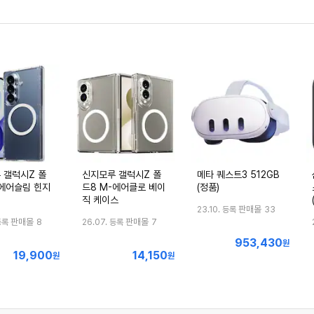
 갤럭시Z 폴
신지모루 갤럭시Z 폴
메타 퀘스트3 512GB
-에어슬림 힌지
드8 M-에어클로 베이
(정품)
직 케이스
판매몰
23.10. 등록
33
판매몰
판매몰
등록
8
26.07. 등록
7
953,430
최
원
19,900
14,150
최
최
원
원
저
저
저
가
가
가