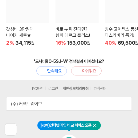
갓성비 3만원대
바로 누워 잔다면?
방수 고어텍스 등
나이키 세트★
템퍼 에르고 플러스!
디스커버리 특가!
2%
34,115
16%
153,000
40%
69,500
원
원
'도시바RC-5SJ-W' 검색결과 어떠셨나요?
만족해요
아쉬워요
PC버전
로그인
개인정보처리방침
고객센터
(주) 커넥트웨이브
인터넷 가입 비교 서비스 오픈
NEW
닫기
이
전