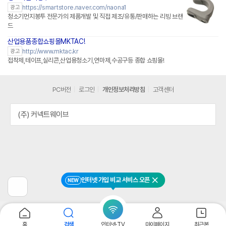
https://smartstore.naver.com/naona1
광고
청소기먼지봉투 전문가의 제품개발 및 직접 제조/유통/판매하는 리빙 브랜
드
산업용품종합쇼핑몰MKTAC!
네이버페이 플러스
http://www.mktac.kr
광고
접착제,테이프,실리콘,산업용청소기,연마제,수공구등 종합 쇼핑몰!
PC버전
로그인
개인정보처리방침
고객센터
(주) 커넥트웨이브
인터넷 가입 비교 서비스 오픈
NEW
닫기
이
전
페
이
지
홈
검색
인터넷·TV
마이페이지
최근본
로