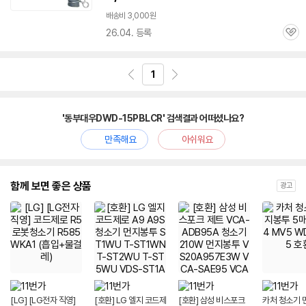
배송비 3,000원
26.04. 등록
관
심
1
'동부대우DWD-15PBLCR' 검색결과 어떠셨나요?
만족해요
아쉬워요
함께 보면 좋은 상품
광고
[LG] [LG전자 직영]
[호환] LG 엘지 코드제
[호환] 삼성 비스포크
카처 청소기 