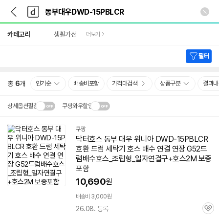
뒤
다
본문 바로가기
다
로
나
나
가
와
와
상
기
메
카테고리
생활가전
더보기
세
인
검
색
필터
총
6
개
인기순
배송비포함
가격대검색
상품구분
결과내
상세옵션펼침
쿠팡와우할인
설치 환경·지역에 따라
쿠팡
닫
배송·설치비가 달라집니다.
닥터호스
동부
대우
위니아
DWD-15PBLCR
기
호환 드럼 세탁기 호스 배수 연결 연장 G52드
럼배수호스_조립형_일자연결구+호스2M 보증
포함
10,690
원
배송비 3,000원
26.08. 등록
관