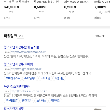
코드제로 R5 로봇청소
로 A9 A9S 청소기 먼
제트 VCA-ADB95A
5매입 MV4 
기 R585WKA1 (흡입
지봉투 ST1WU T-S
청소기 210W 먼지봉
D6 WD5 호
641,380
9,500
8,200
7,300
원
원
원
원
+물걸레)
T1WN T-ST2WU T
투 VS20A957E3W
무료
무료
무료
3,000원
-ST5WU VDS-ST1
VCA-SAE95 VCA-A
AU VDS-ST1WU
DB95A 더스트백
리뷰
3
리뷰
2
리뷰
1
리뷰
4
파워링크
광고
신청하기
청소기먼지봉투판매 일렉몰
네이버페이 플러스
http://www.elecmall.co.kr
광고
삼성, 엘지, 대우, 지멘스, 아에게, 아에게, 화킬, 필립스 등 청소기먼지봉투.
청소기먼지봉투 G마켓
http://m.gmarket.co.kr
광고
청소기먼지봉투 쇼핑에 집중! 최대 5% 적립에 무료반품까지, 꼭멤버십 혜택
G마켓베스트
슈퍼딜특가
스타배송
꼭멤버십
옥션 청소기먼지봉투
http://mobile.auction.co.kr
광고
청소기먼지봉투 꼭멤버십 월 이용료만큼 캐시보장! 쇼핑 5%적립&무료반품 혜택
옥션BEST
올킬 특가
스타배송
꼭멤버십
청소기먼지봉투
네이버페이 플러스