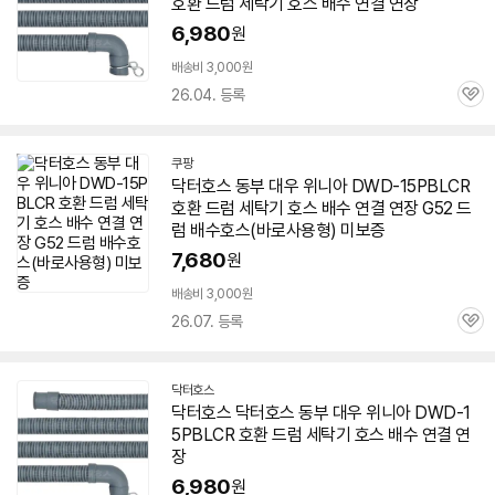
호환 드럼 세탁기 호스 배수 연결 연장
6,980
원
빠
른
배송비 3,000원
배
26.04. 등록
관
송
심
쿠팡
닥터호스
동부
대우
위니아
DWD-15PBLCR
호환 드럼 세탁기 호스 배수 연결 연장 G52 드
럼 배수호스(바로사용형) 미보증
7,680
원
배송비 3,000원
26.07. 등록
관
심
닥터호스
네
닥터호스 닥터호스
동부
대우
위니아
DWD-1
이
5PBLCR
호환 드럼 세탁기 호스 배수 연결 연
버
페
장
이
6,980
원