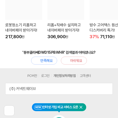
로봇청소기 리폼하고
리폼+직배수 설치하고
방수 고어텍스 등
네이버페이 받아가자!
네이버페이 받아가자!
디스커버리 특가!
217,800
306,900
37%
71,110
원
원
원
'동부클라쎄DWD15PBWHR' 검색결과 어떠셨나요?
만족해요
아쉬워요
PC버전
로그인
개인정보처리방침
고객센터
(주) 커넥트웨이브
인터넷 가입 비교 서비스 오픈
NEW
닫기
이
전