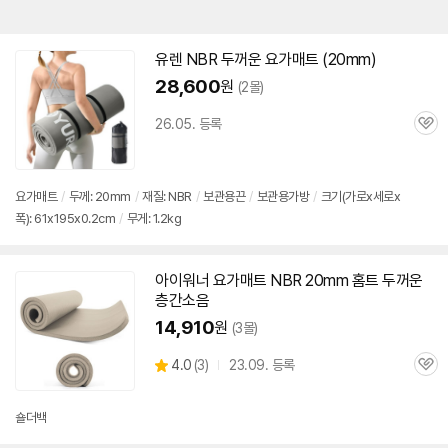
유렌 NBR
두꺼운
요가
매트
(20mm)
28,600
원
(2몰)
26.05. 등록
관
심
요가
매트
/
두께: 20mm
/
재질: NBR
/
보관용끈
/
보관용가방
/
크기(가로x세로x
폭): 61x195x0.2cm
/
무게: 1.2kg
아이워너
요가
매트
NBR 20mm 홈트
두꺼운
층간소음
14,910
원
(3몰)
상
4.0
(
3)
23.09. 등록
관
별
품
심
점
리
숄더백
뷰