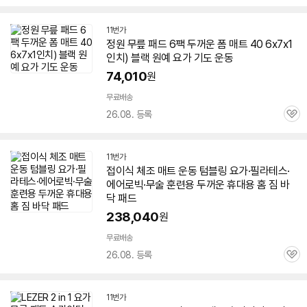
심
11번가
정원 무릎 패드 6팩
두꺼운
폼
매트
40 6x7x1
인치) 블랙 원예
요가
기도 운동
74,010
원
무료배송
26.08. 등록
관
심
11번가
접이식 체조
매트
운동 텀블링
요가
·필라테스·
에어로빅·무술 훈련용
두꺼운
휴대용 홈 짐 바
닥 패드
238,040
원
무료배송
26.08. 등록
관
심
11번가