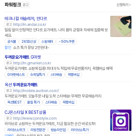
파워링크
광고
신청하기
테크니컬 애슬레저, 안다르
네이버페이 플러스
http://m.andar.co.kr
광고
밀림 없이 안정적인 안다르 요가매트. 나의 몸의 균형과 자세에 집중해 보
세요.
공식몰
26SS신상
스윔웨어
~50%쿠폰
할인
쇼츠 특가 장당 2만원대~
두꺼운요가매트
G마켓
http://m.gmarket.co.kr
광고
두꺼운요가매트 쇼핑에 집중! 최대 5% 적립에 무료반품까지, 꼭멤버십 혜택
G마켓베스트
슈퍼딜특가
스타배송
꼭멤버십
옥션
두꺼운요가매트
http://mobile.auction.co.kr/
광고
두꺼운요가매트 오늘주문 내일 도착 스타배송! 무제한 무료배송까지
옥션BEST
올킬 특가
스타배송
꼭멤버십
CJ온스타일 X BEST상품
네이버페이
http://www.cjonstyle.com
광고
라이브로 쇼핑하는 두꺼운요가매트, 지금 필요한 순간 바로도착!
라이브쇼위크
리빙전문관
방송라인업
라이브쇼특가
이벤트
라이브쇼위크 8/3-8/9