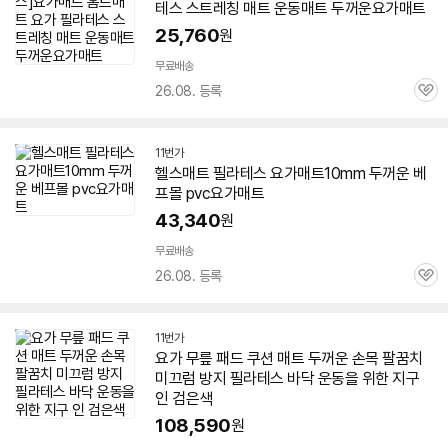
테스 스트레칭
매트
운동
매트
두꺼운
요가
매트
25,760
원
무료배송
26.08. 등록
관
심
11번가
헬스
매트
필라테스
요가
매트
10mm
두꺼운
베
프몰 pvc
요가
매트
43,340
원
무료배송
26.08. 등록
관
심
11번가
요가
무릎 패드 쿠션
매트
두꺼운
손목 팔꿈치
미끄럼 방지 필라테스 바닥 운동을 위한 지구
인 검은색
108,590
원