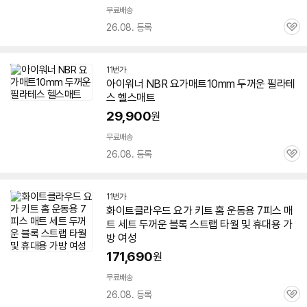
무료배송
26.08. 등록
관
심
11번가
아이워너 NBR
요가
매트
10mm
두꺼운
필라테
스 헬스
매트
29,900
원
무료배송
26.08. 등록
관
심
11번가
화이트클라우드
요가
키트 홈 운동용 7피스
매
트
세트
두꺼운
블록 스트랩 타월 및 휴대용 가
방 여성
171,690
원
무료배송
26.08. 등록
관