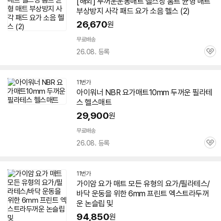
[해외]
두꺼운
운동
매트
헬스장 홈트 균형
매트
부상방지 사각 패드
요가
소음 헬스 (2)
26,670
원
무료배송
26.08. 등록
관
심
11번가
아이워너 NBR
요가
매트
10mm
두꺼운
필라테
스 헬스
매트
29,900
원
무료배송
26.08. 등록
관
심
11번가
가이암
요가
매트
모든 유형의
요가
/필라테스/
바닥 운동을 위한 6mm 프린트 엑스트라
두꺼
운
논슬립 및
94,850
원