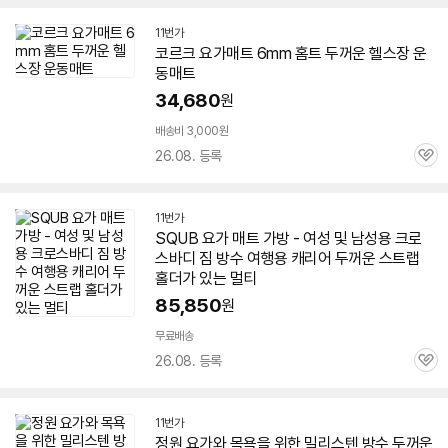
11번가
코르크
요가
매트
6mm 홈트
두꺼운
헬스장 운
동
매트
34,680
원
배송비 3,000원
26.08. 등록
관
심
11번가
SQUB
요가
매트
가방 - 여성 및 남성용 크로
스바디 짐 방수 여행용 캐리어
두꺼운
스트랩
홀더가 있는 멀티
85,850
원
무료배송
26.08. 등록
관
심
11번가
정원
요가
와 목욕을 위한 밀리스텐 방수
두꺼운