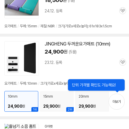
18,500
원
(1몰)
24.12. 등록
관
심
요가
매트
/
두께: 15mm
/
재질: NBR
/
크기(가로x세로x높이): 61x183x1.5cm
JINGHENG
두꺼운
요가
매트
(10mm)
24,900
원
(5몰)
23.12. 등록
관
심
요가
매트
/
두께: 10mm
/
크기(가로x세로x높이): 61x200x1cm
닫
세부정보 열기/접기
단위 가격별 확인도 가능해요!
기
10mm
15mm
20mm
더보기
24,900
29,900
29,900
원
원
원
1위
2위
G마켓