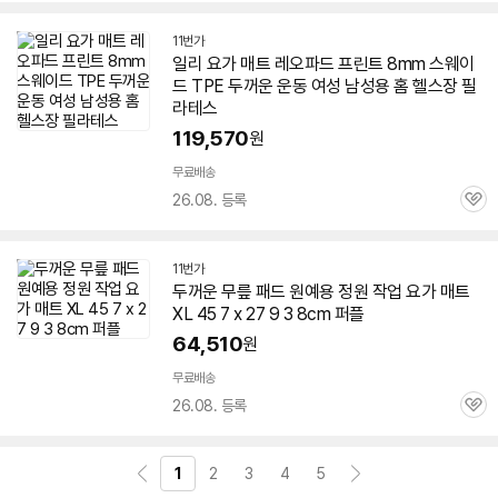
11번가
일리
요가
매트
레오파드 프린트 8mm 스웨이
드 TPE
두꺼운
운동 여성 남성용 홈 헬스장 필
라테스
119,570
원
무료배송
26.08. 등록
관
심
11번가
두꺼운
무릎 패드 원예용 정원 작업
요가
매트
XL 45 7 x 27 9 3 8cm 퍼플
64,510
원
무료배송
26.08. 등록
관
심
1
2
3
4
5