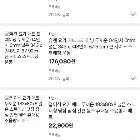
무료배송
26.08. 등록
관
심
11번가
유렌
요가
매트
트레이닝
두꺼운
04인치 0mm
넓은 343 x 748인치 87 90cm 큰 사이즈 스
트레칭 운동
176,080
원
무료배송
26.08. 등록
관
심
11번가
접이식
요가
매트
두꺼운
183x80x8 넓은 스트
레칭 낮잠 점심 간편 헬스 휴대용 소음방지
매
트
22,900
원
무료배송