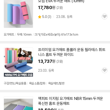
오짐 EVA
두꺼운
매트
(10mm)
17,780
원
(2몰)
상
5.0
(
3)
23.08. 등록
관
별
품
심
점
리
뷰
요가
매트
/
두께: 10mm
/
크기(가로x세로x높이): 61x173x1cm
프리미엄
요가
매트
폼롤러 운동 필라테스 휘트
니스 홈트
두꺼운
와이드
13,737
원
(3몰)
23.03. 등록
관
심
구강/면도/욕실용품
/
욕실소품/잡화
/
욕실
매트
/발판
엑피트 이지링
요가
매트
NBR 15mm
두꺼운
푹신한 홈트 운동
매트