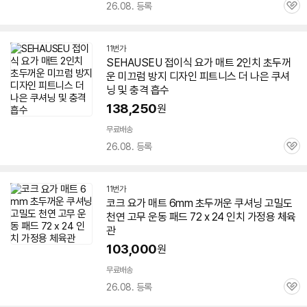
26.08. 등록
관
심
11번가
SEHAUSEU 접이식
요가
매트
2인치 초
두꺼
운
미끄럼 방지 디자인 피트니스 더 나은 쿠셔
닝 및 충격 흡수
138,250
원
무료배송
26.08. 등록
관
심
11번가
코크
요가
매트
6mm 초
두꺼운
쿠셔닝 고밀도
천연 고무 운동 패드 72 x 24 인치 가정용 체육
관
103,000
원
무료배송
26.08. 등록
관
심