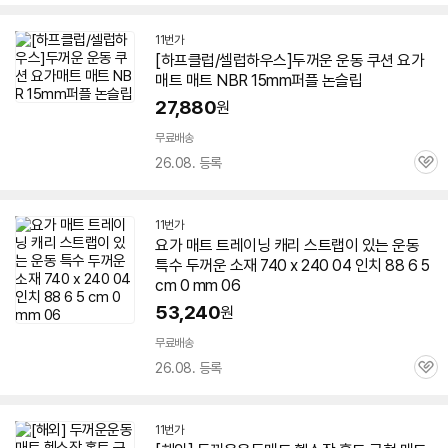
심
11번가
[하프클럽/셀럽하우스]
두꺼운
운동 쿠션
요가
매트
매트
NBR 15mm퍼플 논슬립
27,880
원
무료배송
26.08. 등록
관
심
11번가
요가
매트
트레이닝 캐리 스트랩이 있는 운동
특수
두꺼운
소재 740 x 240 04 인치 88 6 5
cm 0 mm 06
53,240
원
무료배송
26.08. 등록
관
심
11번가