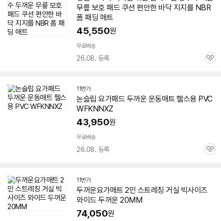
무릎 보호 패드 쿠션 편안한 바닥 지지를 NBR
폼 패딩
매트
45,550
원
무료배송
26.08. 등록
관
심
11번가
논슬립
요가
패드
두꺼운
운동
매트
헬스용 PVC
WFKNNXZ
43,950
원
무료배송
26.08. 등록
관
심
11번가
두꺼운
요가
매트
2인 스트레칭 거실 빅사이즈
와이드
두꺼운
20MM
74,050
원