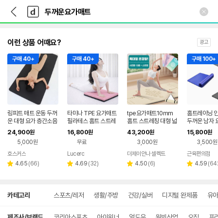
뒤
다
본문 바로가기
다
로
나
나
가
와
와
기
메
인
이런 상품 어때요?
광고
구매 40+
구매 40+
구매 100+
링피트 매트 운동 두꺼
타미나 TPE 요가매트
tpe요가매트10mm
홈트레이닝 
운 대형 요가 층간소음
필라테스 홈트 스트레
홈트 스트레칭 대형 넓
두꺼운 남자 
홈짐 필라테스 헬스장
칭 두꺼운 매트 쿠션
은 두꺼운요가매트
넓은 홈트 플
24,900
16,800
43,200
15,800
원
원
원
원
홈트레이닝
두께 9mm 
5,000원
무료
3,000원
3,500원
호스커스
Lucero
더제이안나 셀렉트
근육편의점
리
리
리
리
4.65
(
66
)
4.69
(
32
)
4.50
(
6
)
4.59
(
64
별
별
별
별
뷰
뷰
뷰
뷰
점
점
점
점
수
수
수
수
상
카테고리
스포츠/레저
생활/주방
건강/실버
디지털 완제품
유아
세
검
색
제조사/브랜드
코리아스포츠
아이워너
얼도우
원빈산업
오짐
프