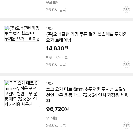
무료배송
26.08. 등록
관
심
11번가
(주)오너클랜 키밍 투톤 컬러 헬스
매트
두꺼운
요가
트레이닝
14,830
원
배송비 2,500원
26.08. 등록
관
심
11번가
코크
요가
매트
6mm 초
두꺼운
쿠셔닝 고밀도
천연 고무 운동 패드 72 x 24 인치 가정용 체육
관
96,720
원
무료배송
26.08. 등록
관
심