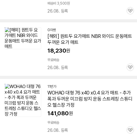
배송비 3,500원
26.08. 등록
관
심
G마켓
[해외] 원트두
요가
매트
NBR 와이드 운동
매트
두꺼운
요가
매트
18,230
원
무료배송
26.08. 등록
관
심
11번가
WOHAO 대형 76 x40 x0.4
요가
매트
- 추가
폭과
두꺼운
미끄럼 방지 운동 스트레칭 스튜디
오 헬스장 가정
141,080
원
무료배송
26.08. 등록
관