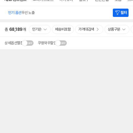
인기 옵션
우선 노출
필터
총
68,189
개
인기순
배송비포함
가격대검색
상품구분
상세옵션펼침
쿠팡와우할인