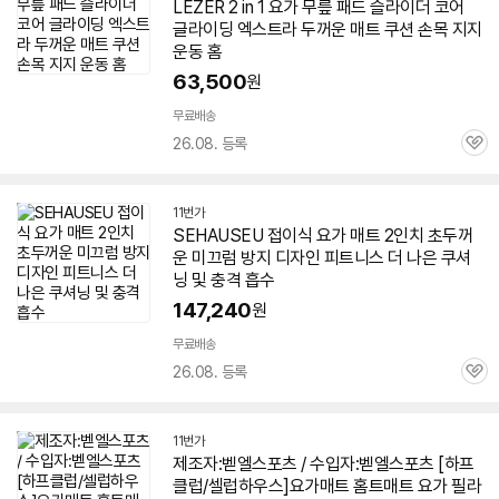
LEZER 2 in 1
요가
무릎 패드 슬라이더 코어
글라이딩 엑스트라
두꺼운
매트
쿠션 손목 지지
운동 홈
63,500
원
무료배송
26.08. 등록
관
심
11번가
SEHAUSEU 접이식
요가
매트
2인치 초
두꺼
운
미끄럼 방지 디자인 피트니스 더 나은 쿠셔
닝 및 충격 흡수
147,240
원
무료배송
26.08. 등록
관
심
11번가
제조자:벧엘스포츠 / 수입자:벧엘스포츠 [하프
클럽/셀럽하우스]
요가
매트
홈트
매트
요가
필라