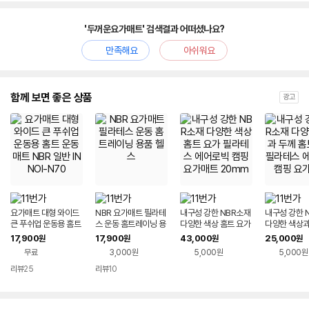
'두꺼운요가매트' 검색결과 어떠셨나요?
만족해요
아쉬워요
함께 보면 좋은 상품
광고
요가매트 대형 와이드
NBR 요가매트 필라테
내구성 강한 NBR소재
내구성 강한 
큰 푸쉬업 운동용 홈트
스 운동 홈트레이닝 용
다양한 색상 홈트 요가
다양한 색상과
운동매트 NBR 일반 IN
품 헬스
필라테스 에어로빅 캠
트 요가 필라
17,900
17,900
43,000
25,000
원
원
원
원
NOI-N70
핑 요가매트 20mm
로빅 캠핑 요
무료
3,000원
5,000원
5,000원
리뷰
25
리뷰
10