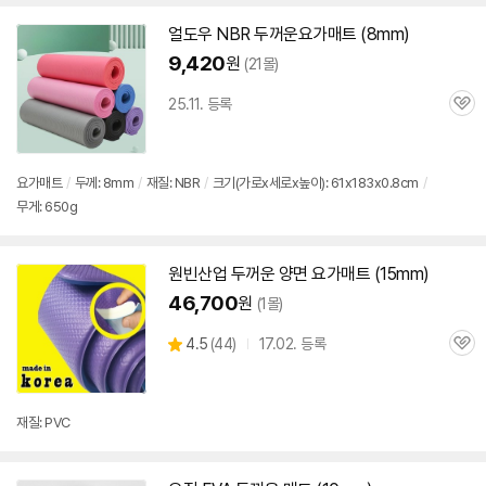
얼도우 NBR
두꺼운
요가
매트
(8mm)
9,420
원
(21몰)
25.11. 등록
관
심
요가
매트
/
두께: 8mm
/
재질: NBR
/
크기(가로x세로x높이): 61x183x0.8cm
/
무게: 650g
원빈산업
두꺼운
양면
요가
매트
(15mm)
46,700
원
(1몰)
상
4.5
(
44)
17.02. 등록
관
별
품
심
점
리
뷰
재질: PVC