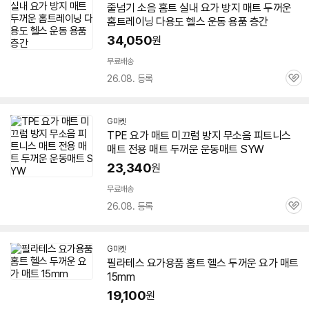
줄넘기 소음 홈트 실내
요가
방지
매트
두꺼운
홈트레이닝 다용도 헬스 운동 용품 층간
34,050
원
무료배송
26.08. 등록
관
심
G마켓
TPE
요가
매트
미끄럼 방지 무소음 피트니스
매트
전용
매트
두꺼운
운동
매트
SYW
23,340
원
무료배송
26.08. 등록
관
심
G마켓
필라테스
요가
용품 홈트 헬스
두꺼운
요가
매트
15mm
19,100
원