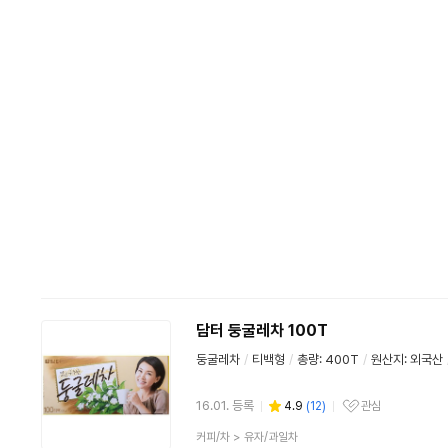
담터 둥굴레차 100T
둥굴레차
/
티백형
/
총량: 400T
/
원산지: 외국산
16.01. 등록
4.9
(
12
)
관심
관심상품
상
커피/차
>
유자/과일차