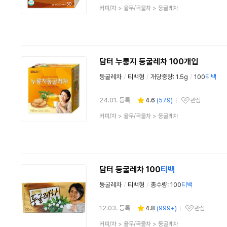
상
커피/차
>
율무/곡물차
>
둥굴레차
품
분
류
담터 누룽지 둥굴레차 100개입
둥굴레차
/
티백형
/
개당중량: 1.5g
/
100
티백
24.01. 등록
4.6
(
579
)
관심
관심상품
상
커피/차
>
율무/곡물차
>
둥굴레차
품
분
류
담터 둥굴레차 100
티백
둥굴레차
/
티백형
/
총수량: 100
티백
12.03. 등록
4.8
(
999+
)
관심
관심상품
상
커피/차
>
율무/곡물차
>
둥굴레차