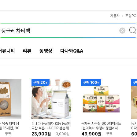
툴팁 보기
VS검색
개 담김
삭제
검색
닫기
닫기
자동차
조립PC
커뮤니티
리뷰
동영상
다나와Q&A
구매 20+
구매 100+
구
 옥죽 티백 생
티내다 둥굴레차 효능 둥글레
녹차원 사무실 600티백세트
동서
 15개입, 30
국산 볶은 HACCP 생분해
(현미녹차 우엉차 둥글레차
8각
입
티백 100개입
보이차 메밀차 옥수수수염차)
23,900
49,900
60
무료
원
3,000원
원
무료