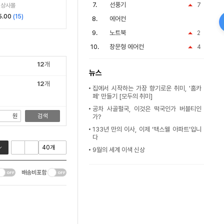
선풍기
7
원상사몰
5.00
(
15
)
에어컨
노트북
2
창문형 에어컨
4
12
개
뉴스
12
개
집에서 시작하는 가장 향기로운 취미, '홈카
페' 만들기 [모두의 취미]
공차 사골펄국, 이것은 떡국인가 버블티인
원
검색
가?
133년 만의 이사, 이제 ‘맥스웰 아파트’입니
다
9월의 세계 이색 신상
배송비포함