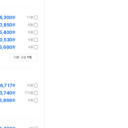
6,300
원
17몰
0,850
원
8몰
5,400
원
6몰
0,530
원
6몰
5,660
원
4몰
다른 구성
1
개
6,717
원
15몰
3,740
원
175몰
6,866
원
6몰