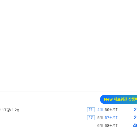
New 새로워진 상품
2
1위
/
1T당: 1.2g
4개
69원/1T
2
2위
5개
57원/1T
4
6개
68원/1T