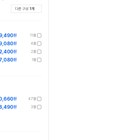
다른 구성
1
개
9,490
원
11몰
9,080
원
4몰
2,400
원
2몰
7,080
원
1몰
0,660
원
47몰
8,490
원
3몰