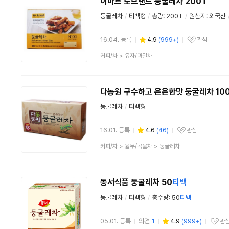
이마트 노브랜드 둥굴레차 200T
둥굴레차
/
티백형
/
총량: 200T
/
원산지: 외국산
16.04. 등록
4.9
(
999+
)
관심
관심상품
상
커피/차
>
유자/과일차
품
분
류
다농원 구수하고 은은한맛 둥굴레차 10
둥굴레차
/
티백형
16.01. 등록
4.6
(
46
)
관심
관심상품
상
커피/차
>
율무/곡물차
>
둥굴레차
품
분
류
동서식품 둥굴레차 50
티백
둥굴레차
/
티백형
/
총수량: 50
티백
05.01. 등록
의견
1
4.9
(
999+
)
관
관심상품