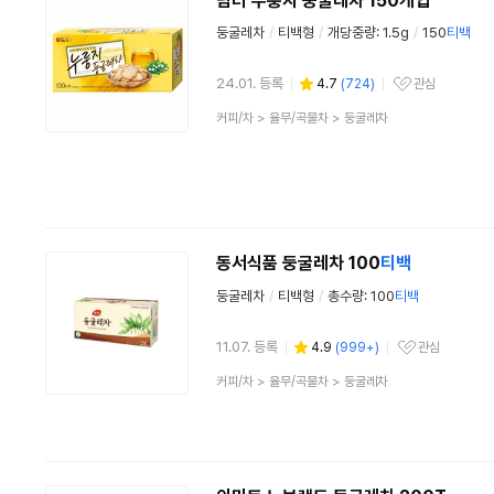
담터 누룽지 둥굴레차 150개입
둥굴레차
/
티백형
/
개당중량: 1.5g
/
150
티백
24.01. 등록
4.7
(
724
)
관심
관심상품
상
커피/차
>
율무/곡물차
>
둥굴레차
품
분
류
동서식품 둥굴레차 100
티백
둥굴레차
/
티백형
/
총수량: 100
티백
11.07. 등록
4.9
(
999+
)
관심
관심상품
상
커피/차
>
율무/곡물차
>
둥굴레차
품
분
류