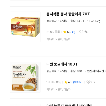
품
분
류
동서식품 동서 둥굴레차 70T
둥굴레차
/
티백형
/
총량: 140T
/
1T당: 1.2g
21.01. 등록
5.0
(
1
)
관심
관심상품
상
커피/차
>
유자/과일차
품
분
류
티젠 둥굴레차 100T
둥굴레차
/
티백형
/
총량: 100T
/
원산지: 외국산
/
18.08. 등록
4.9
(
999+
)
관심
관심상품
상
커피/차
>
유자/과일차
품
분
류