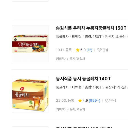
품
분
류
송원식품 우리차 누룽지둥굴레차 150T
둥굴레차
/
티백형
/
총량: 150T
/
원산지: 외국산
/
19.11. 등록
5.0
(
12
)
관심
관심상품
상
커피/차
>
유자/과일차
품
분
류
동서식품 동서 둥굴레차 140T
둥굴레차
/
티백형
/
총량: 140T
/
원산지: 외국산
22.03. 등록
4.9
(
999+
)
관심
관심상품
상
커피/차
>
유자/과일차
품
분
류