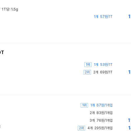
/
1T당: 1.5g
1
1개
57원/1T
0T
1위
1개
53원/1T
1
2위
2개
69원/1T
1위
1개
67원/1개입
2개
83원/1개입
1
3개
76원/1개입
심
1
2위
4개
295원/1개입