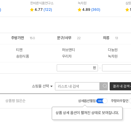
한바른식품연구소
녹차원
삼
)
4.77
(
122
)
4.89
(
360
)
주방가전
문구/사무
의류
150
22
13
티젠
허브앤티
다농원
송원식품
우리차
녹차원
원
~
쇼핑몰 선택
결과 내 검색
상품평 많은순
상세옵션펼침
쿠팡와우할인
상품 상세 옵션이 펼쳐진 상태로 보여집니다.