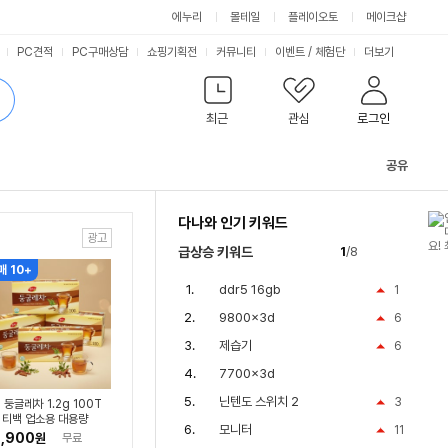
싫어요
좋아요
에누리
몰테일
플레이오토
메이크샵
PC견적
PC구매상담
쇼핑기획전
커뮤니티
이벤트
/
체험단
더보기
최근
관심
로그인
공유
관
련
다나와 인기 키워드
컨
텐
급상승 키워드
1
/8
츠
매 10+
ddr5 16gb
1
9800x3d
6
제습기
6
7700x3d
닌텐도 스위치 2
3
 둥글레차 1.2g 100T
 티백 업소용 대용량
모니터
11
,900
원
무료