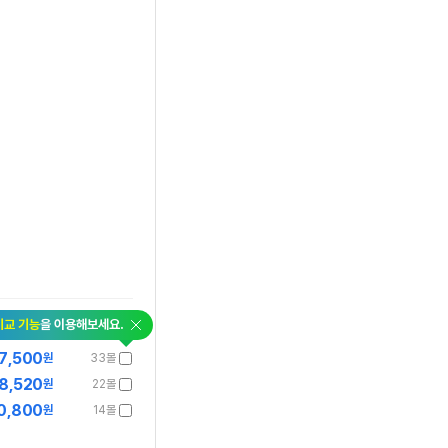
비교 기능
을 이용해보세요.
7,500
원
33몰
8,520
원
22몰
0,800
원
14몰