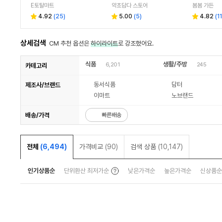
E토탈마트
약초담다 스토어
봄봄 가든
4.92
(
25
)
5.00
(
5
)
4.82
(
11
상세검색
CM 추천 옵션은
하이라이트
로 강조했어요.
식품
생활/주방
6,201
245
카테고리
동서식품
담터
제조사/브랜드
이마트
노브랜드
배송/가격
빠른배송
전체
(6,494)
가격비교
(90)
검색 상품
(10,147)
인기상품순
단위환산 최저가순
낮은가격순
높은가격순
신상품순