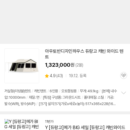
아우토반디자인하우스
듀랑고
캐빈
와이드
텐
트
1,323,000
원
(2몰)
상
4.9
(
43)
19.12. 등록
관
별
품
심
점
리
거실형(리빙쉘)
텐트
/
캐빈
텐트
/
6인용
/
오토캠핑용
/
무게: 49.1kg
/
[본체] 내수
뷰
압: 10000mm
/
재질: 면
/
[특징] 구성품: 그라운드시트
/
폴대재질: 스틸
/
가공:
정
발수(W/R), 방수(W/P)
/
[크기] 설치크기(가로x세로x높이): 517x365x228(167)
보
펼
cm
치
기
11번가
Y [
듀랑고
]메가 BIG 세일 [
듀랑고
]
캐빈
와이드