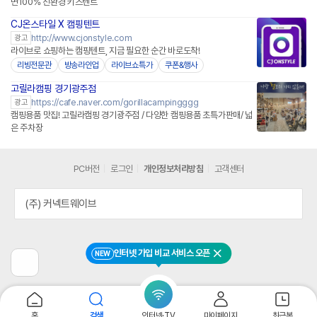
면100% 친환경 키즈텐트
CJ온스타일 X 캠핑텐트
네이버페이
http://www.cjonstyle.com
광고
라이브로 쇼핑하는 캠핑텐트, 지금 필요한 순간 바로도착!
리빙전문관
방송라인업
라이브쇼특가
쿠폰&행사
고릴라캠핑 경기광주점
https://cafe.naver.com/gorillacampingggg
광고
캠핑용품 맛집! 고릴라캠핑 경기광주점 / 다양한 캠핑용품 초특가판매/ 넓
은 주차장
PC버전
로그인
개인정보처리방침
고객센터
(주) 커넥트웨이브
인터넷 가입 비교 서비스 오픈
NEW
닫기
이
전
페
이
지
홈
검색
인터넷·TV
마이페이지
최근본
로