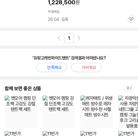
1,228,500
원
무료배송
26.04. 등록
관
심
1
'듀랑고캐빈와이드텐트' 검색결과 어떠셨나요?
만족해요
아쉬워요
함께 보면 좋은 상품
광고