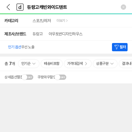
뒤
다
본문 바로가기
다
로
나
나
가
와
와
상
기
메
카테고리
스포츠/레저
더보기
세
인
검
색
제조사/브랜드
듀랑고
아우토반디자인하우스
인기 옵션
우선 노출
필터
총
7
개
인기순
배송비포함
가격대검색
상품구분
결과내
상세옵션펼침
쿠팡와우할인