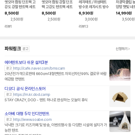
엣모어 캠핑 단조팩 고
엣모어 캠핑 강철 단조
레자매트 / 위생매트
차광막클립 농
강도 강철 텐트팩 세트
팩 고강도 텐트팩 세트
방수포 레자시트 방수
양망 햇빛 네
천 사혈매트 방수시트
정집게 캠핑 
8,500
8,500
6,930
14,990
원
원
원
원
프후크 고리홀
2,500원
2,500원
3,000원
3,500원
용품 핀
리뷰
1
리뷰
13
파워링크
광고
신청하기
에어텐트보다 쉬운 설치3분
http://cafe.naver.com/bmscam
광고
20년전가격으로판매 660cm대형면텐트 자외선차단99% 결로무 바람
에강함 면텐트
디오디 공식 온라인스토어
https://m.kr.dod.camp
광고
STAY CRAZY, DOD - 텐트 하나로 완성하는 오늘의 휴식
소아베 대형 5각 인디언텐트
네이버페이 플러스
http://www.soabe.com
광고
넉넉한 크기로 키즈까페 및 방송, 이벤트행사 등 다양한 시설에 설치가 가
능한 텐트