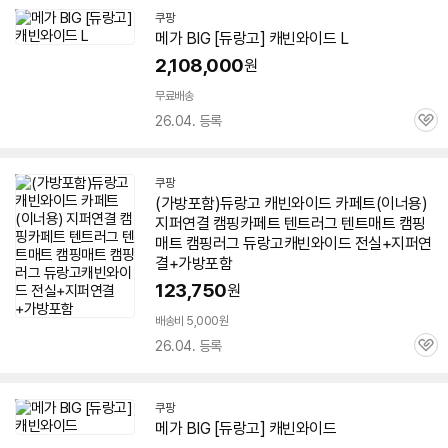
쿠팡
메가 BIG [
듀랑고
]
캐빈
와이드
L
2,108,000
원
무료배송
26.04. 등록
관
심
쿠팡
(가방포함)
듀랑고
캐빈
와이드
카페트(이너용)
지퍼연결 캠핑카페트
텐트
러그
텐트
매트 캠핑
매트 캠핑러그
듀랑고
캐빈
와이드
전실+지퍼연
결+가방포함
123,750
원
배송비 5,000원
26.04. 등록
관
심
쿠팡
메가 BIG [
듀랑고
]
캐빈
와이드