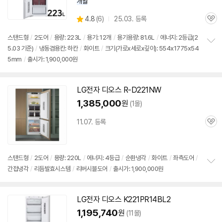
세부정보 열기/접기
개월
상
4.8
(
6)
25.03. 등록
관
별
품
심
점
스탠드형
/
2도어
/
용량: 223L
/
용기: 12개
/
용기용량: 81.6L
/
에너지: 2등급(2
리
5.03 기준)
/
냉동겸용칸: 하칸
/
화이트
/
크기(가로x세로x깊이): 554x1775x54
정
뷰
5mm
/
출시가: 1,900,000원
보
펼
치
기
LG전자
디오스
R-D221NW
1,385,000
원
(1몰)
11.07. 등록
관
심
스탠드형
/
2도어
/
용량: 220L
/
에너지: 4등급
/
순환냉각
/
화이트
/
좌측도어
/
간접냉각
/
리듬발효시스템
/
리버시블도어
/
출시가: 1,900,000원
정
보
펼
치
LG전자
디오스
K221PR14BL2
기
1,195,740
원
(11몰)