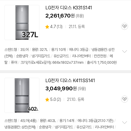
펼
치
LG전자
디오스
K331S141
기
2,261,670
원
(8몰)
상
4.7
(
13)
21.11. 등록
관
별
품
심
점
리
뷰
스탠드형
/
3도어
/
용량: 327L
/
용기: 10개
/
에너지: 3등급
/
냉동겸용칸: 상칸
(전체)
/
순환냉각
/
냉기지킴가드
/
유산균가드
/
리니어인버터
/
칸칸전원
/
메
정
탈
/
퓨어
/
크기(가로x세로x깊이): 666x1802x737mm
/
출시가: 1,750,000원
보
펼
치
기
LG전자
디오스
K411SS141
3,049,990
원
(9몰)
상
5.0
(
2)
21.10. 등록
관
별
품
심
점
리
뷰
스탠드형
/
4도어(4룸)
/
용량: 402L
/
용기: 14개
/
에너지: 3등급(21.10 기준)
/
냉동겸용칸: 상칸(전체)
/
순환냉각
/
냉기지킴가드
/
유산균가드
/
리니어인버터
/
정