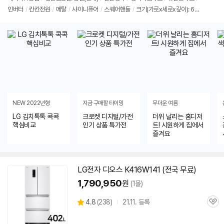
정
뷰
인버터
/
칸칸전원
/
메탈
/
샤이니퓨어
/
스퀘어핸들
/
크기(가로x세로x깊이): 66
보
펼
6x1802x737mm
/
출시가: 1,900,000원
치
기
NEW 2022년형
지금 구매할 타이밍
무더운 여름
LG 김치톡톡 콕콕
크로켓 디지털/가전
더위 날리는 홈디저
핵심비교
인기 상품 특가전
트! 시원하게 집에서
즐겨요
LG전자
디오스
K416W141 (전국 무료)
1,790,950
원
(1몰)
상
4.8
(
238)
21.11. 등록
관
별
품
심
점
리