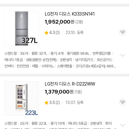
펼
666x1802x737mm
/
출시가: 1,900,000원
치
기
LG전자
디오스
K333SN141
1,952,000
원
(2몰)
상
4.3
(
3)
23.10. 등록
관
별
품
심
점
리
뷰
스탠드형
/
3도어
/
용량: 327L
/
용기: 4개
/
용기용량: 56.8L
/
반투명
김치통
/
에너지: 1등급
/
냉동겸용칸: 상칸(전체)
/
순환냉각
/
냉기지킴가드
/
유산균가드
/
정
인버터
/
칸칸전원
/
메탈
/
사피아노
/
스퀘어핸들
/
크기(가로x세로x깊이): 666x
보
펼
1802x737mm
/
출시가: 1,900,000원
치
기
LG전자
디오스
R-D222WW
1,379,000
원
(1몰)
상
3.5
(
2)
13.07. 등록
관
별
품
심
점
리
뷰
스탠드형
/
2도어
/
용량: 223L
/
용기: 10개
/
에너지: 5등급
/
순환냉각
/
화이