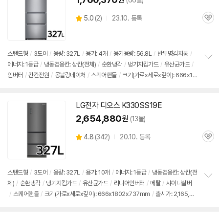
(66몰)
상
5.0
(
2)
23.10. 등록
관
별
품
심
점
리
뷰
스탠드형
/
3도어
/
용량: 327L
/
용기: 4개
/
용기용량: 56.8L
/
반투명
김치통
/
에너지: 1등급
/
냉동겸용칸: 상칸(전체)
/
순환냉각
/
냉기지킴가드
/
유산균가드
/
정
인버터
/
칸칸전원
/
몽블랑네이처
/
스퀘어핸들
/
크기(가로x세로x깊이): 666x18
보
펼
02x737mm
/
출시가: 2,165,000원
치
기
LG전자
디오스
K330SS19E
2,654,880
원
(13몰)
상
4.8
(
342)
20.10. 등록
관
별
품
심
점
리
뷰
스탠드형
/
3도어
/
용량: 327L
/
용기: 10개
/
에너지: 1등급
/
냉동겸용칸: 상칸(전
체)
/
순환냉각
/
냉기지킴가드
/
유산균가드
/
리니어인버터
/
메탈
/
샤이니실버
정
/
스퀘어핸들
/
크기(가로x세로x깊이): 666x1802x737mm
/
출시가: 2,165,00
보
펼
0원
치