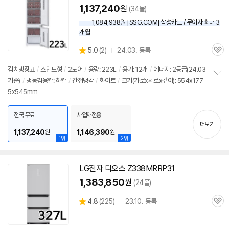
1,137,240
원
(34몰)
1,084,938원 [SSG.COM] 삼성카드 / 무이자 최대 3
개월
상
5.0
(
2)
24.03. 등록
관
별
품
심
점
김치
냉장고
/
스탠드형
/
2도어
/
용량: 223L
/
용기: 12개
/
에너지: 2등급(24.03
리
기준)
/
냉동겸용칸: 하칸
/
간접냉각
/
화이트
/
크기(가로x세로x깊이): 554x177
정
뷰
5x545mm
보
펼
치
전국 무료
사업자전용
기
더보기
1,137,240
1,146,390
원
원
1위
2위
LG전자
디오스
Z338MRRP31
1,383,850
원
(24몰)
상
4.8
(
225)
23.10. 등록
관
별
품
심
점
리