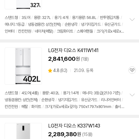
품
심
점
리
뷰
스탠드형
/
3도어
/
용량: 327L
/
용기: 4개
/
용기용량: 56.8L
/
반투명
김치통
/
에너지: 1등급
/
냉동겸용칸: 상칸(전체)
/
순환냉각
/
냉기지킴가드
/
유산균가드
/
정
인버터
/
칸칸전원
/
네이처(메탈)
/
크림화이트
/
스퀘어핸들
/
크기(가로x세로x깊
보
펼
이): 666x1802x737mm
/
출시가: 1,900,000원
치
기
LG전자
디오스
K411W141
2,841,600
원
(1몰)
상
4.8
(
82)
21.09. 등록
관
별
품
심
점
리
뷰
스탠드형
/
4도어(4룸)
/
용량: 402L
/
용기: 14개
/
에너지: 3등급(21.10 기준)
/
냉동겸용칸: 상칸(전체)
/
순환냉각
/
냉기지킴가드
/
유산균가드
/
리니어인버터
/
정
칸칸전원
/
메탈
/
화이트
/
크기(가로x세로x깊이): 750x1797x801mm
/
출시
보
펼
가: 1,900,000원
치
기
LG전자
디오스
K337W143
2,289,380
원
(15몰)