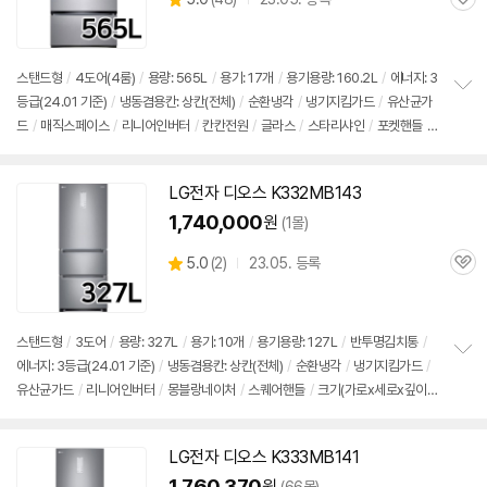
관
별
품
심
점
리
뷰
스탠드형
/
4도어(4룸)
/
용량: 565L
/
용기: 17개
/
용기용량: 160.2L
/
에너지: 3
등급(24.01 기준)
/
냉동겸용칸: 상칸(전체)
/
순환냉각
/
냉기지킴가드
/
유산균가
정
드
/
매직스페이스
/
리니어인버터
/
칸칸전원
/
글라스
/
스타리샤인
/
포켓핸들
/
보
펼
크기(가로x세로x깊이): 912x1809x821mm
/
출시가: 3,650,000원
치
기
LG전자
디오스
K332MB143
1,740,000
원
(1몰)
상
5.0
(
2)
23.05. 등록
관
별
품
심
점
리
뷰
스탠드형
/
3도어
/
용량: 327L
/
용기: 10개
/
용기용량: 127L
/
반투명
김치통
/
에너지: 3등급(24.01 기준)
/
냉동겸용칸: 상칸(전체)
/
순환냉각
/
냉기지킴가드
/
정
유산균가드
/
리니어인버터
/
몽블랑네이처
/
스퀘어핸들
/
크기(가로x세로x깊이):
보
펼
666x1802x737mm
/
출시가: 3,650,000원
치
기
LG전자
디오스
K333MB141
1,760,370
원