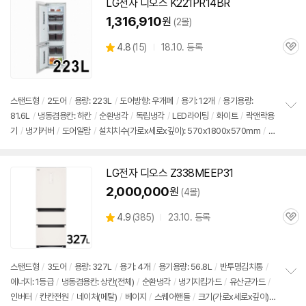
LG전자
디오스
K221PR14BR
1,316,910
원
(2몰)
상
4.8
(
15)
18.10. 등록
관
별
품
심
점
리
뷰
스탠드형
/
2도어
/
용량: 223L
/
도어방향: 우개폐
/
용기: 12개
/
용기용량:
81.6L
/
냉동겸용칸: 하칸
/
순환냉각
/
독립냉각
/
LED라이팅
/
화이트
/
락앤락용
정
기
/
냉기커버
/
도어알람
/
설치치수(가로x세로x깊이): 570x1800x570mm
/
크
보
펼
기(가로x세로x깊이): 554x1775x545mm
/
출시가: 1,900,000원
치
기
LG전자
디오스
Z338MEEP31
2,000,000
원
(4몰)
상
4.9
(
385)
23.10. 등록
관
별
품
심
점
리
뷰
스탠드형
/
3도어
/
용량: 327L
/
용기: 4개
/
용기용량: 56.8L
/
반투명
김치통
/
에너지: 1등급
/
냉동겸용칸: 상칸(전체)
/
순환냉각
/
냉기지킴가드
/
유산균가드
/
정
인버터
/
칸칸전원
/
네이처(메탈)
/
베이지
/
스퀘어핸들
/
크기(가로x세로x깊이):
보