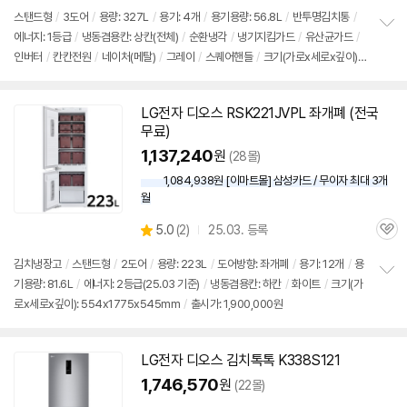
뷰
스탠드형
/
3도어
/
용량: 327L
/
용기: 4개
/
용기용량: 56.8L
/
반투명
김치통
/
에너지: 1등급
/
냉동겸용칸: 상칸(전체)
/
순환냉각
/
냉기지킴가드
/
유산균가드
/
정
인버터
/
칸칸전원
/
네이처(메탈)
/
그레이
/
스퀘어핸들
/
크기(가로x세로x깊이):
보
펼
666x1802x737mm
/
출시가: 1,900,000원
치
기
LG전자
디오스
RSK221JVPL 좌개폐 (전국
무료)
1,137,240
원
(28몰)
1,084,938원 [이마트몰] 삼성카드 / 무이자 최대 3개
월
상
5.0
(
2)
25.03. 등록
관
별
품
심
점
김치
냉장고
/
스탠드형
/
2도어
/
용량: 223L
/
도어방향: 좌개폐
/
용기: 12개
/
용
리
기용량: 81.6L
/
에너지: 2등급(25.03 기준)
/
냉동겸용칸: 하칸
/
화이트
/
크기(가
정
뷰
로x세로x깊이): 554x1775x545mm
/
출시가: 1,900,000원
보
펼
치
기
LG전자
디오스
김치
톡톡 K338S121
1,746,570
원
(22몰)