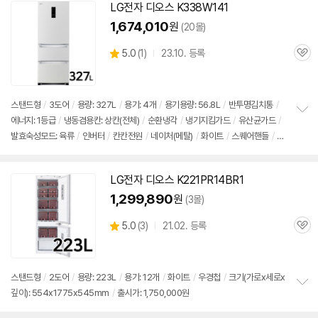
기
LG전자
디오스
K338W141
1,674,010
원
(20몰)
상
5.0
(
1)
23.10. 등록
관
별
품
심
점
리
뷰
스탠드형
/
3도어
/
용량: 327L
/
용기: 4개
/
용기용량: 56.8L
/
반투명
김치통
/
에너지: 1등급
/
냉동겸용칸: 상칸(전체)
/
순환냉각
/
냉기지킴가드
/
유산균가드
/
정
발효숙성모드: 육류
/
인버터
/
칸칸전원
/
네이처(메탈)
/
화이트
/
스퀘어핸들
/
크
보
펼
기(가로x세로x깊이): 666x1802x737mm
/
출시가: 1,750,000원
치
기
LG전자
디오스
K221PR14BR1
1,299,890
원
(3몰)
상
5.0
(
3)
21.02. 등록
관
별
품
심
점
리
뷰
스탠드형
/
2도어
/
용량: 223L
/
용기: 12개
/
화이트
/
우경첩
/
크기(가로x세로x
깊이): 554x1775x545mm
/
출시가: 1,750,000원
정
보