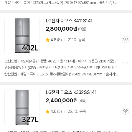
메탈
/
샤이니퓨어
/
크기(가로x세로x깊이): 750x1797x801mm
/
출시가: 1,75
보
펼
0,000원
치
기
LG전자
디오스
K411S141
2,800,000
원
(9몰)
상
4.8
(
8)
21.10. 등록
관
별
품
심
점
리
뷰
스탠드형
/
4도어(4룸)
/
용량: 402L
/
용기: 14개
/
에너지: 3등급(21.10 기준)
/
냉동겸용칸: 상칸(일부)
/
순환냉각
/
냉기지킴가드
/
유산균가드
/
리니어인버터
/
정
칸칸전원
/
메탈
/
퓨어
/
크기(가로x세로x깊이): 750x1797x801mm
/
출시가: 1,
보
펼
750,000원
치
기
LG전자
디오스
K332SS141
2,400,000
원
(9몰)
상
4.6
(
5)
22.10. 등록
관
별
품
심
점
리
뷰