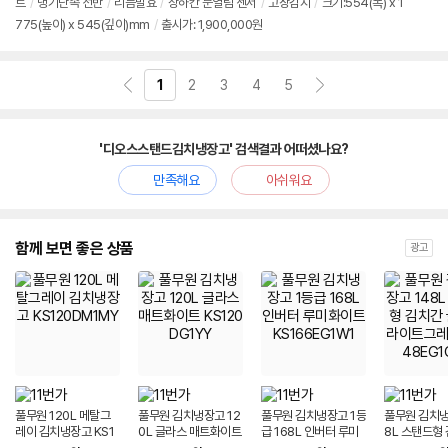
트
/
냉기단속 선반
/
리듬발효
/
상하칸 문열림 센서
/
고장감지
/
크기:554(폭) x 1
정
775(높이) x 545(깊이)mm
/
출시가: 1,900,000원
보
펼
치
기
1
2
3
4
5
'디오스스탠드김치냉장고' 검색결과 어떠셨나요?
만족해요
아쉬워요
함께 보면 좋은 상품
광고
풀무원 120L 메탈그
풀무원 김치냉장고 12
풀무원 김치냉장고 1등
풀무원 김치냉
레이 김치냉장고 KS1
0L 글라스 매트화이트
급 168L 인버터 루미
8L 스탠드형
20DM1MY
KS120DG1YY
화이트 KS166EG1W
글라스 라이