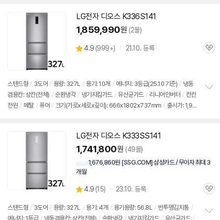
치
기
LG전자
디오스
K336S141
1,859,990
원
(2몰)
상
4.9
(
999+)
21.10. 등록
관
별
품
심
점
리
뷰
스탠드형
/
3도어
/
용량: 327L
/
용기: 10개
/
에너지: 3등급(25.10 기준)
/
냉동
겸용칸: 상칸(전체)
/
순환냉각
/
냉기지킴가드
/
유산균가드
/
리니어인버터
/
칸칸
정
전원
/
메탈
/
퓨어
/
크기(가로x세로x깊이): 666x1802x737mm
/
출시가: 1,90
보
펼
0,000원
치
기
LG전자
디오스
K333SS141
1,741,800
원
(49몰)
1,676,860원 [SSG.COM] 삼성카드 / 무이자 최대 3
개월
상
4.9
(
15)
23.10. 등록
관
별
품
심
점
스탠드형
/
3도어
/
용량: 327L
/
용기: 4개
/
용기용량: 56.8L
/
반투명
김치통
/
리
에너지: 1등급
/
냉동겸용칸: 상칸(전체)
/
순환냉각
/
냉기지킴가드
/
유산균가드
/