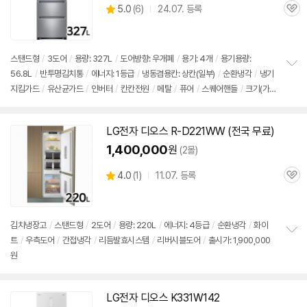
상
5.0
(
6)
24.07. 등록
관
별
품
심
점
리
뷰
스탠드형
/
3도어
/
용량: 327L
/
도어방향: 우개폐
/
용기: 4개
/
용기용량:
56.8L
/
반투명
김치통
/
에너지: 1등급
/
냉동겸용칸: 상칸(일부)
/
순환냉각
/
냉기
정
지킴가드
/
유산균가드
/
인버터
/
칸칸전원
/
메탈
/
퓨어
/
스퀘어핸들
/
크기(가
보
펼
로x세로x깊이): 666x1802x737mm
/
출시가: 1,900,000원
치
기
LG전자
디오스
R-D221WW (전국 무료)
1,400,000
원
(2몰)
상
4.0
(
1)
11.07. 등록
관
별
품
심
점
리
뷰
김치
냉장고
/
스탠드형
/
2도어
/
용량: 220L
/
에너지: 4등급
/
순환냉각
/
화이
트
/
우측도어
/
간접냉각
/
리듬발효시스템
/
리버시블도어
/
출시가: 1,900,000
정
원
보
펼
치
기
LG전자
디오스
K331W142