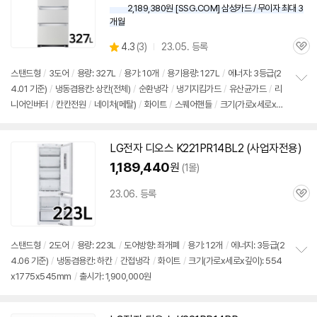
2,189,380원 [SSG.COM] 삼성카드 / 무이자 최대 3
개월
상
4.3
(
3)
23.05. 등록
관
별
품
심
점
스탠드형
/
3도어
/
용량: 327L
/
용기: 10개
/
용기용량: 127L
/
에너지: 3등급(2
리
4.01 기준)
/
냉동겸용칸: 상칸(전체)
/
순환냉각
/
냉기지킴가드
/
유산균가드
/
리
정
뷰
니어인버터
/
칸칸전원
/
네이처(메탈)
/
화이트
/
스퀘어핸들
/
크기(가로x세로x깊
보
펼
이): 666x1802x737mm
/
출시가: 1,900,000원
치
기
LG전자
디오스
K221PR14BL2 (사업자전용)
1,189,440
원
(1몰)
23.06. 등록
관
심
스탠드형
/
2도어
/
용량: 223L
/
도어방향: 좌개폐
/
용기: 12개
/
에너지: 3등급(2
4.06 기준)
/
냉동겸용칸: 하칸
/
간접냉각
/
화이트
/
크기(가로x세로x깊이): 554
정
x1775x545mm
/
출시가: 1,900,000원
보
펼
치
기