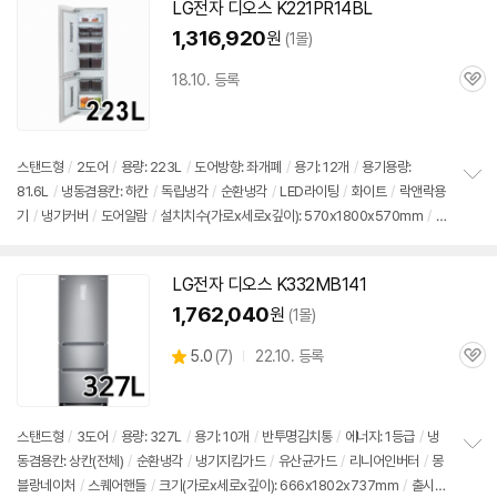
기
LG전자
디오스
K221PR14BL
1,316,920
원
(1몰)
18.10. 등록
관
심
스탠드형
/
2도어
/
용량: 223L
/
도어방향: 좌개폐
/
용기: 12개
/
용기용량:
81.6L
/
냉동겸용칸: 하칸
/
독립냉각
/
순환냉각
/
LED라이팅
/
화이트
/
락앤락용
정
기
/
냉기커버
/
도어알람
/
설치치수(가로x세로x깊이): 570x1800x570mm
/
크
보
펼
기(가로x세로x깊이): 554x1775x545mm
/
출시가: 1,900,000원
치
기
LG전자
디오스
K332MB141
1,762,040
원
(1몰)
상
5.0
(
7)
22.10. 등록
관
별
품
심
점
리
뷰
스탠드형
/
3도어
/
용량: 327L
/
용기: 10개
/
반투명
김치통
/
에너지: 1등급
/
냉
동겸용칸: 상칸(전체)
/
순환냉각
/
냉기지킴가드
/
유산균가드
/
리니어인버터
/
몽
정
블랑네이처
/
스퀘어핸들
/
크기(가로x세로x깊이): 666x1802x737mm
/
출시
보