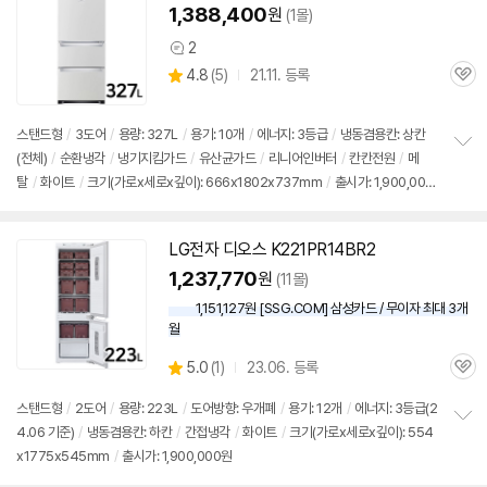
1,388,400
원
(1몰)
2
상
상
4.8
(
5)
21.11. 등록
품
관
별
의
품
심
점
견
리
스탠드형
/
3도어
/
용량: 327L
/
용기: 10개
/
에너지: 3등급
/
냉동겸용칸: 상칸
뷰
(전체)
/
순환냉각
/
냉기지킴가드
/
유산균가드
/
리니어인버터
/
칸칸전원
/
메
정
탈
/
화이트
/
크기(가로x세로x깊이): 666x1802x737mm
/
출시가: 1,900,000
보
펼
원
치
기
LG전자
디오스
K221PR14BR2
1,237,770
원
(11몰)
1,151,127원 [SSG.COM] 삼성카드 / 무이자 최대 3개
월
상
5.0
(
1)
23.06. 등록
관
별
품
심
점
스탠드형
/
2도어
/
용량: 223L
/
도어방향: 우개폐
/
용기: 12개
/
에너지: 3등급(2
리
4.06 기준)
/
냉동겸용칸: 하칸
/
간접냉각
/
화이트
/
크기(가로x세로x깊이): 554
정
뷰
x1775x545mm
/
출시가: 1,900,000원
보
펼