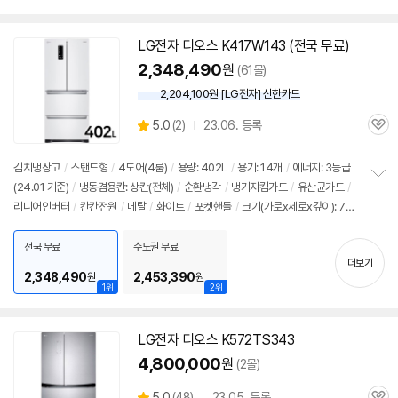
펼
가: 1,900,000원
치
기
LG전자
디오스
K417W143 (전국 무료)
2,348,490
원
(61몰)
2,204,100원 [LG전자] 신한카드
상
5.0
(
2)
23.06. 등록
관
별
품
심
점
리
김치
냉장고
/
스탠드형
/
4도어(4룸)
/
용량: 402L
/
용기: 14개
/
에너지: 3등급
뷰
(24.01 기준)
/
냉동겸용칸: 상칸(전체)
/
순환냉각
/
냉기지킴가드
/
유산균가드
/
정
리니어인버터
/
칸칸전원
/
메탈
/
화이트
/
포켓핸들
/
크기(가로x세로x깊이): 75
보
펼
0x1797x801mm
/
출시가: 1,900,000원
치
전국 무료
수도권 무료
기
더보기
2,348,490
2,453,390
원
원
1위
2위
LG전자
디오스
K572TS343
4,800,000
원
(2몰)
상
5.0
(
48)
23.05. 등록