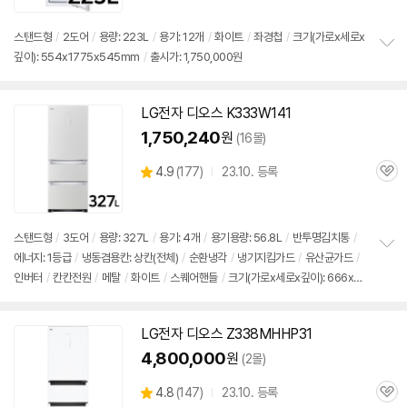
스탠드형
/
2도어
/
용량: 223L
/
용기: 12개
/
화이트
/
좌경첩
/
크기(가로x세로x
깊이): 554x1775x545mm
/
출시가: 1,750,000원
정
보
펼
치
LG전자
디오스
K333W141
기
1,750,240
원
(16몰)
상
4.9
(
177)
23.10. 등록
관
별
품
심
점
리
뷰
스탠드형
/
3도어
/
용량: 327L
/
용기: 4개
/
용기용량: 56.8L
/
반투명
김치통
/
에너지: 1등급
/
냉동겸용칸: 상칸(전체)
/
순환냉각
/
냉기지킴가드
/
유산균가드
/
정
인버터
/
칸칸전원
/
메탈
/
화이트
/
스퀘어핸들
/
크기(가로x세로x깊이): 666x18
보
펼
02x737mm
/
출시가: 1,750,000원
치
기
LG전자
디오스
Z338MHHP31
4,800,000
원
(2몰)
상
4.8
(
147)
23.10. 등록
관
별