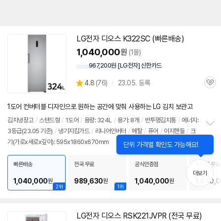
LG전자
디오스
K322SC (빠른배송)
1,040,000
원
(1몰)
967,200원 [LG전자] 신한카드
상
4.8
(
76)
23.05. 등록
관
별
품
심
점
리
1도어 컨버터블 디자인으로 원하는 공간에 맞춰 사용하는 LG 김치 보관고
뷰
김치
냉장고
/
스탠드형
/
1도어
/
용량: 324L
/
용기: 8개
/
반투명
김치통
/
에너지:
3등급(23.05 기준)
/
냉기지킴가드
/
리니어인버터
/
메탈
/
퓨어
/
이지핸들
/
크
정
기(가로x세로x깊이): 595x1860x670mm
보
펼
치
빠른배송
전국 무료
공식인증점
수도권 무료
기
더보기
1,040,000
989,630
1,040,000
1,440,
원
원
원
2위
1위
LG전자
디오스
RSK221JVPR (전국 무료)