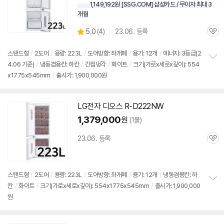
1,149,192원 [SSG.COM] 삼성카드 / 무이자 최대 3
개월
상
5.0
(
4)
23.06. 등록
관
별
품
심
점
리
스탠드형
/
2도어
/
용량: 223L
/
도어방향: 좌개폐
/
용기: 12개
/
에너지: 3등급(2
뷰
4.06 기준)
/
냉동겸용칸: 하칸
/
간접냉각
/
화이트
/
크기(가로x세로x깊이): 554
정
x1775x545mm
/
출시가: 1,900,000원
보
펼
치
기
LG전자
디오스
R-D222NW
1,379,000
원
(1몰)
23.06. 등록
관
심
스탠드형
/
2도어
/
용량: 223L
/
도어방향: 좌개폐
/
용기: 12개
/
냉동겸용칸: 하
칸
/
화이트
/
크기(가로x세로x깊이): 554x1775x545mm
/
출시가: 1,900,000
정
원
보
펼
치