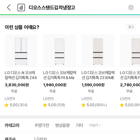
뒤
다
본문 바로가기
다
로
나
나
가
와
와
기
메
인
이런 상품 어때요?
광고
LG 디오스 AI 오브제
LG 디오스 오브제컬렉
LG 디오스 오브제컬렉
LG 디오스 
컬렉션 김치톡톡 Z49
션 김치톡톡 Fit & Ma
션 김치톡톡 Z330ME
션 김치톡톡 Fi
5GQQ271
x Z334MQQ122S
EF11
x Z334GBB
3,830,000
1,960,000
1,590,000
2,780,00
원
원
원
무료
무료
무료
무료
LG전자
LG전자
LG전자
LG전자
리
리
리
리
5.00
(
304
)
5.00
(
108
)
5.00
(
999+
)
5.00
(
99
별
별
별
별
뷰
뷰
뷰
뷰
점
점
점
점
수
수
수
수
상
카테고리
주방가전
영상음향
기타
더보기
세
검
색
제조사
LG전자