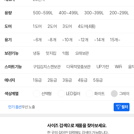
용량
500~599L
400~499L
300~399L
200~299L
도어
1도어
2도어
3도어
4도어(4룸)
용기
~6개
~8개
~10개
~12개
~14개
15개~
보관기능
냉동
맛지킴
익힘
오래보관
스마트기능
구입김치스캔보관
다목적맞춤보관
UP가전
WiFi
움
에너지
1등급
2등급
3등급
4등급
5등급
색상계열
선택형
LED컬러
화이트
그레이
인기 옵션
우선 노출
필터
사이즈 검색으로 제품을 찾아보세요.
한 곳의 길이만 입력해도 검색이 가능합니다.