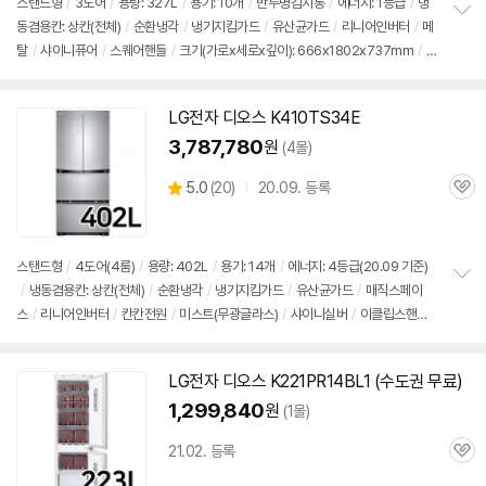
스탠드형
/
3도어
/
용량: 327L
/
용기: 10개
/
반투명
김치통
/
에너지: 1등급
/
냉
동겸용칸: 상칸(전체)
/
순환냉각
/
냉기지킴가드
/
유산균가드
/
리니어인버터
/
메
정
탈
/
샤이니퓨어
/
스퀘어핸들
/
크기(가로x세로x깊이): 666x1802x737mm
/
출
보
펼
시가: 1,750,000원
치
기
LG전자
디오스
K410TS34E
3,787,780
원
(4몰)
상
5.0
(
20)
20.09. 등록
관
별
품
심
점
리
뷰
스탠드형
/
4도어(4룸)
/
용량: 402L
/
용기: 14개
/
에너지: 4등급(20.09 기준)
/
냉동겸용칸: 상칸(전체)
/
순환냉각
/
냉기지킴가드
/
유산균가드
/
매직스페이
정
스
/
리니어인버터
/
칸칸전원
/
미스트(무광글라스)
/
샤이니실버
/
이클립스핸들
보
펼
/
크기(가로x세로x깊이): 750x1797x801mm
/
출시가: 1,750,000원
치
기
LG전자
디오스
K221PR14BL1 (수도권 무료)
1,299,840
원
(1몰)
21.02. 등록
관
심