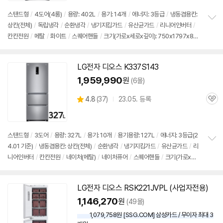
뷰
스탠드형
/
4도어(4룸)
/
용량: 402L
/
용기: 14개
/
에너지: 3등급
/
냉동겸용칸:
상칸(전체)
/
독립냉각
/
순환냉각
/
냉기지킴가드
/
유산균가드
/
리니어인버터
/
정
칸칸전원
/
메탈
/
화이트
/
스퀘어핸들
/
크기(가로x세로x깊이): 750x1797x801
보
펼
mm
/
출시가: 1,900,000원
치
기
LG전자
디오스
K337S143
1,959,990
원
(6몰)
상
4.8
(
37)
23.05. 등록
관
별
품
심
점
리
뷰
스탠드형
/
3도어
/
용량: 327L
/
용기: 10개
/
용기용량: 127L
/
에너지: 3등급(2
4.01 기준)
/
냉동겸용칸: 상칸(전체)
/
순환냉각
/
냉기지킴가드
/
유산균가드
/
리
정
니어인버터
/
칸칸전원
/
네이처(메탈)
/
네이처퓨어
/
스퀘어핸들
/
크기(가로x세
보
펼
로x깊이): 666x1802x737mm
/
출시가: 1,900,000원
치
기
LG전자
디오스
RSK221JVPL (사업자전용)
1,146,270
원
(49몰)
1,079,758원 [SSG.COM] 삼성카드 / 무이자 최대 3