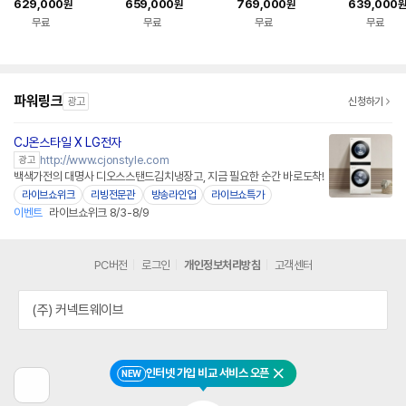
629,000
659,000
769,000
639,000
원
원
원
원
1
KS148EG1
무료
무료
무료
무료
파워링크
광고
신청하기
CJ온스타일 X LG전자
네이버페이
http://www.cjonstyle.com
광고
백색가전의 대명사 디오스스탠드김치냉장고, 지금 필요한 순간 바로도착!
라이브쇼위크
리빙전문관
방송라인업
라이브쇼특가
이벤트
라이브쇼위크 8/3-8/9
PC버전
로그인
개인정보처리방침
고객센터
(주) 커넥트웨이브
인터넷 가입 비교 서비스 오픈
NEW
닫기
이
전