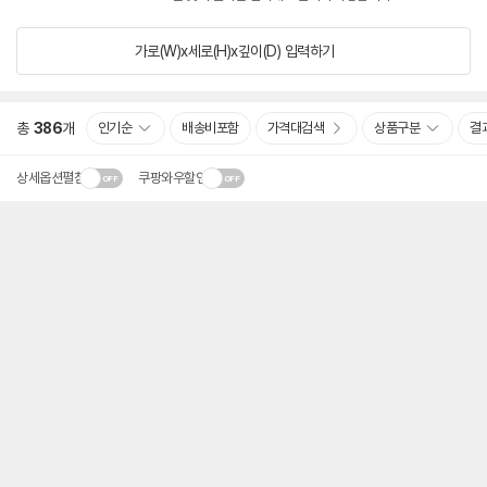
가로(W)x세로(H)x깊이(D)
입력하기
총
386
개
인기순
배송비포함
가격대검색
상품구분
결
상세옵션펼침
쿠팡와우할인