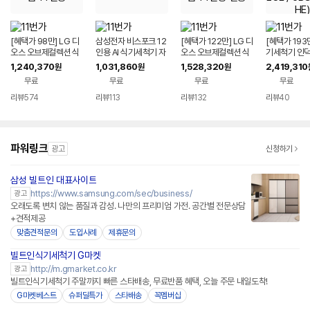
[혜택가 98만] LG 디
삼성전자 비스포크 12
[혜택가 122만] LG 디
[혜택가 193만
오스 오브제컬렉션 식
인용 AI 식기세척기 자
오스 오브제컬렉션 식
기세척기 인
기세척기 DUE5BGL1
동맞춤세척 에너지1등
기세척기 DUE6BGL1
(DUE6BGL1E
1,240,370
1,031,860
1,528,320
2,419,310
원
원
원
E 1등급 14인용
급
E 1등급 14인용 열풍
3QKHLOE /
무료
무료
무료
무료
-QKHE)
리뷰
574
리뷰
113
리뷰
132
리뷰
40
파워링크
광고
신청하기
삼성 빌트인 대표사이트
https://www.samsung.com/sec/business/
광고
오래도록 변치 않는 품질과 감성. 나만의 프리미엄 가전. 공간별 전문상담
+견적제공
맞춤견적문의
도입사례
제휴문의
빌트인식기세척기 G마켓
http://m.gmarket.co.kr
광고
빌트인식기세척기 주말까지 빠른 스타배송, 무료반품 혜택, 오늘 주문 내일도착!
G마켓베스트
슈퍼딜특가
스타배송
꼭멤버십