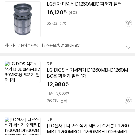
설치 환경·지역에 따라
LG전자
디오스
D1260MBC
찌꺼기 필터
닫
배송·설치비가 달라집니다.
16,120
원
(4몰)
기
23.03. 등록
관
심
액세서리
/
음식물거름필터
/
적용모델: D1260MBC
정
보
쿠팡
펼
LG DIOS 식기세척기 D1260MB-D1260M
치
기
BC용 찌꺼기 필터 1개
12,980
원
배송비 3,000원
26.08. 등록
관
심
쿠팡
[LG전자 ]
디오스
식기 세척기 수저통 D1260
MB
D1260MBC
D1260MBH D1265MF1