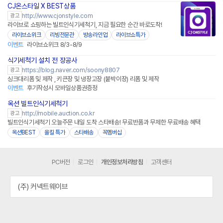
CJ온스타일 X BEST상품
네이버페이
http://www.cjonstyle.com
광고
라이브로 쇼핑하는 빌트인식기세척기, 지금 필요한 순간 바로도착!
라이브쇼위크
리빙전문관
방송라인업
라이브쇼특가
이벤트
라이브쇼위크 8/3-8/9
식기세척기 설치 전 장공사
https://blog.naver.com/soony8807
광고
싱크대리폼 및 제작 , 키큰장 및 냉장고장 (붙박이장) 리폼 및 제작
이벤트
후기작성시 모바일상품권증정
옥션 빌트인식기세척기
http://mobile.auction.co.kr
광고
빌트인식기세척기 오늘주문 내일 도착 스타배송! 무료반품과 무제한 무료배송 혜택
옥션BEST
올킬 특가
스타배송
꼭멤버십
PC버전
로그인
개인정보처리방침
고객센터
(주) 커넥트웨이브