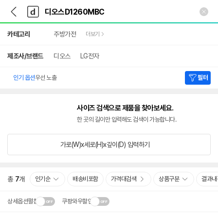
뒤
다
본문 바로가기
다
로
나
나
가
와
와
상
기
메
카테고리
주방가전
더보기
세
인
검
색
제조사/브랜드
디오스
LG전자
인기 옵션
우선 노출
필터
사이즈 검색으로 제품을 찾아보세요.
한 곳의 길이만 입력해도 검색이 가능합니다.
가로(W)x세로(H)x깊이(D)
입력하기
총
7
개
인기순
배송비포함
가격대검색
상품구분
결과내
상세옵션펼침
쿠팡와우할인