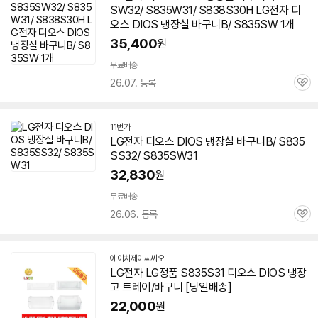
SW32/ S835W31/ S838S30H LG전자
디
오스
DIOS 냉장실 바구니B/ S835SW 1개
35,400
원
무료배송
26.07. 등록
관
심
11번가
LG전자
디오스
DIOS 냉장실 바구니B/ S835
SS32/ S835SW31
32,830
원
무료배송
26.06. 등록
관
심
에이치제이씨씨오
네
LG전자 LG정품
S835S31
디오스
DIOS 냉장
이
고 트레이/바구니 [당일배송]
버
페
22,000
원
이