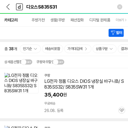
뒤
다
본문 바로가기
다
로
나
나
가
와
와
상
기
메
카테고리
주방가전
생활/주방
패션잡화
디지털 완제품
더보기
세
인
검
색
필터
총
38
개
인기순
배송비포함
가격대검색
상품구분
결과
상세옵션펼침
쿠팡와우할인
설치 환경·지역에 따라
쿠팡
닫
배송·설치비가 달라집니다.
LG전자 정품
디오스
DIOS 냉장실 바구니B/ S
기
835SS32/ S835SW31 1개
35,400
원
무료배송
26.08. 등록
관
심