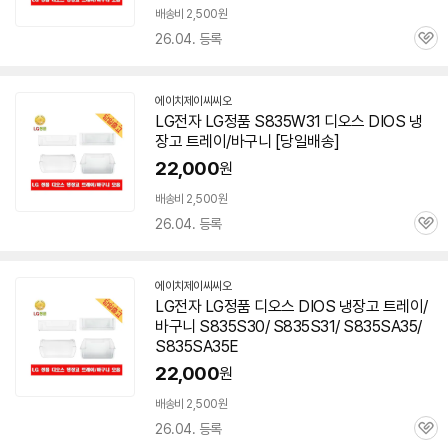
배송비 2,500원
26.04. 등록
관
심
에이치제이씨씨오
네
LG전자 LG정품 S835W31
디오스
DIOS 냉
이
장고 트레이/바구니 [당일배송]
버
페
22,000
원
이
배송비 2,500원
26.04. 등록
관
심
에이치제이씨씨오
네
LG전자 LG정품
디오스
DIOS 냉장고 트레이/
이
바구니 S835S30/
S835S31
/ S835SA35/
버
페
S835SA35E
이
22,000
원
배송비 2,500원
26.04. 등록
관