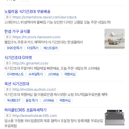
노빌리움 식기건조대 무료배송
네이버페이 플러스
https://smartstore.naver.com/euroduck
광고
스테인리스 위생적이며 물빠짐 기능 모던한 디자인 고품질 오늘 주문 내일도착!
한샘 가구 공식몰
https://m.store.hanssem.com
광고
웰컴 5% 쿠폰과 카드 혜택까지! 식기건조대는 한샘몰에서
990원특가
타임특가
베스트셀러
식기건조대 G마켓
http://m.gmarket.co.kr
광고
식기건조대 주말까지 매일매일 빠른배송, 오늘 주문 내일도착 스타배송
G마켓베스트
슈퍼딜특가
스타배송
꼭멤버십
옥션 식기건조대
http://mobile.auction.co.kr/
광고
식기건조대 꼭멤버십 월 이용료만큼 캐시보장! 쇼핑 5%적립&무료반품 혜택
옥션BEST
올킬 특가
스타배송
꼭멤버십
하이클린365 초음파세척기
http://www.hiclean365.com
광고
업소용 가정용 외식업중앙회 제휴 협력사 조달청 정식 등록제품 무료상담
무료체험