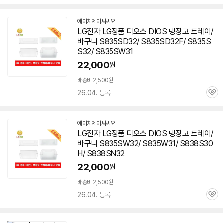
심
에이치제이씨씨오
네
LG전자 LG정품
디오스
DIOS 냉장고 트레이/
이
바구니 S835SD32/ S835SD32F/ S835S
버
페
S32/ S835SW31
이
22,000
원
배송비 2,500원
26.04. 등록
관
심
에이치제이씨씨오
네
LG전자 LG정품
디오스
DIOS 냉장고 트레이/
이
바구니 S835SW32/ S835W31/ S838S30
버
페
H/ S838SN32
이
22,000
원
배송비 2,500원
26.04. 등록
관
심