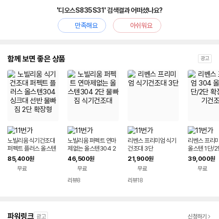
'디오스S835S31' 검색결과 어떠셨나요?
만족해요
아쉬워요
함께 보면 좋은 상품
광고
노빌리움 식기건조대
노빌리움 퍼펙트 연마
리벤스 프리미엄 식기
리벤스 프리미
퍼펙트 플러스 올스텐
제없는 올스텐304 2
건조대 3단
올스텐 1단/2
304 싱크대 선반 물빠
단 물빠짐 식기건조대
형 식기건조
85,400
46,500
21,900
39,000
원
원
원
원
짐 2단 확장형
무료
무료
무료
무료
리뷰
8
리뷰
18
파워링크
광고
신청하기