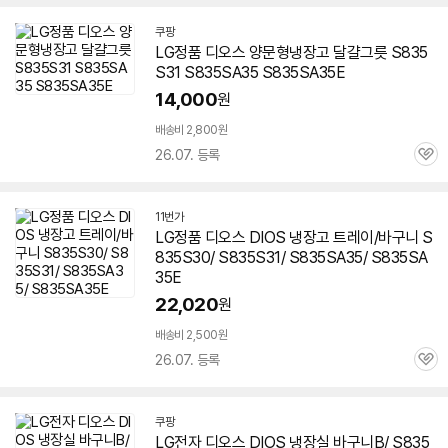
쿠팡
LG정품
디오스
양문형냉장고 달걀그릇
S835
S31
S835SA35 S835SA35E
14,000
원
배송비 2,800원
26.07. 등록
관
심
11번가
LG정품
디오스
DIOS 냉장고 트레이/바구니 S
835S30/
S835S31
/ S835SA35/ S835SA
35E
22,020
원
배송비 2,500원
26.07. 등록
관
심
쿠팡
LG전자
디오스
DIOS 냉장실 바구니B/ S835