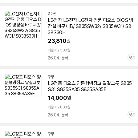
심
G마켓
LG전자 LG전자 LG전자 정품
디오스
DIOS 냉
장실 바구니B/ S835SW32/ S835W31/ S8
38S30H
23,810
원
배송비 2,500원
26.04. 등록
관
심
쿠팡
LG정품
디오스
양문형냉장고 달걀그릇
S835
S31
S835SA35 S835SA35E
14,000
원
배송비 2,800원
26.04. 등록
관
심
쿠팡