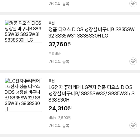
26.04. 등록
관
심
옥션
정품
디오스
DIOS 냉장실 바구니B S835SW
32 S835W31 S838S30H LG
37,760
원
무료배송
26.04. 등록
관
심
옥션
LG전자 퓨리케어 LG전자 정품
디오스
DIOS
냉장실 바구니B/ S835SW32/ S835W31/ S
838S30H
24,310
원
배송비 2,500원
26.04. 등록
관
심