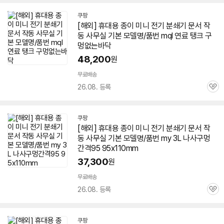
쿠팡
[해외] 휴대용 종이
미니
전기
분쇄기
문서
작
동 사무실 기본 모델명/품번 mql 연료 탱크 구
멍없는바닥
48,200
원
무료배송
26.08. 등록
관
심
세부정보 열기/접기
쿠팡
[해외] 휴대용 종이
미니
전기
분쇄기
문서
작
동 사무실 기본 모델명/품번 my 3L 나사구멍
간격95 95x110mm
37,300
원
무료배송
26.08. 등록
관
심
쿠팡