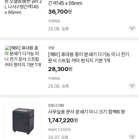
간격145 x 95mm
36,700
원
무료배송
26.08. 등록
관
심
쿠팡
[해외] 휴대용 종이
분쇄기
다기능
미니
전기
문서
스트립 커터 편지지 기본 1개
28,300
원
무료배송
26.08. 등록
관
심
SSG.COM
사무실용
문서
분쇄기
미니
크기 컴팩트형
1,747,220
원
배송비 2,900원
26.07. 등록