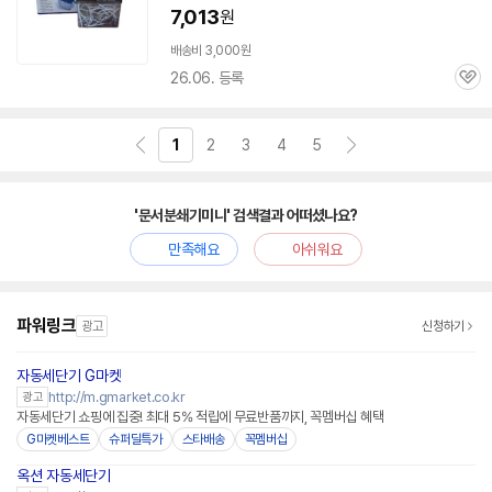
7,013
원
배송비 3,000원
26.06. 등록
관
심
1
2
3
4
5
'문서분쇄기미니' 검색결과 어떠셨나요?
만족해요
아쉬워요
파워링크
광고
신청하기
자동세단기 G마켓
http://m.gmarket.co.kr
광고
자동세단기 쇼핑에 집중! 최대 5% 적립에 무료반품까지, 꼭멤버십 혜택
G마켓베스트
슈퍼딜특가
스타배송
꼭멤버십
옥션 자동세단기