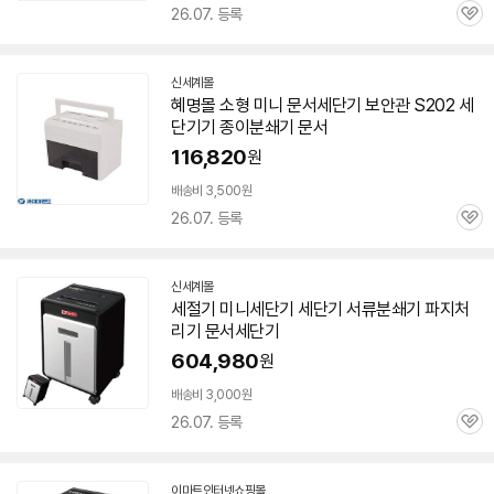
26.07. 등록
관
심
신세계몰
혜명몰 소형
미니
문서
세단기 보안관 S202 세
단기기 종이
분쇄기
문서
116,820
원
배송비 3,500원
26.07. 등록
관
심
신세계몰
세절기
미니
세단기 세단기 서류
분쇄기
파지처
리기
문서
세단기
604,980
원
배송비 3,000원
26.07. 등록
관
심
이마트인터넷쇼핑몰