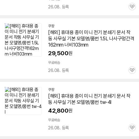
26.08. 등록
관
심
쿠팡
[해외] 휴대용 종이
미니
전기
분쇄기
문서
작
동 사무실 기본 모델명/품번 1.5L 나사구멍간격
162mm 너비103mm
29,500
원
무료배송
26.08. 등록
관
심
쿠팡
[해외] 휴대용 종이
미니
전기
분쇄기
문서
작
동 사무실 기본 모델명/품번 tw-4l
42,800
원
무료배송
26.08. 등록
관
심