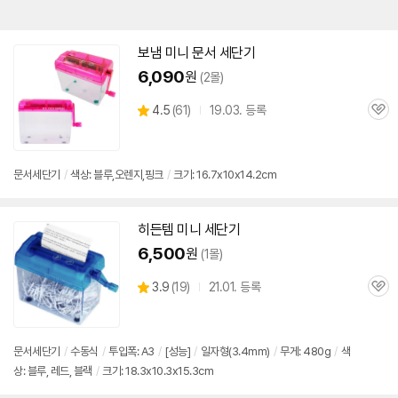
보냄
미니
문서
세단기
6,090
원
(2몰)
상
4.5
(
61)
19.03. 등록
관
별
품
심
점
리
뷰
문서
세단기
/
색상: 블루,오렌지,핑크
/
크기: 16.7x10x14.2cm
히든템
미니
세단기
6,500
원
(1몰)
상
3.9
(
19)
21.01. 등록
관
별
품
심
점
리
뷰
문서
세단기
/
수동식
/
투입폭: A3
/
[성능]
/
일자형(3.4mm)
/
무게: 480g
/
색
상: 블루, 레드, 블랙
/
크기: 18.3x10.3x15.3cm