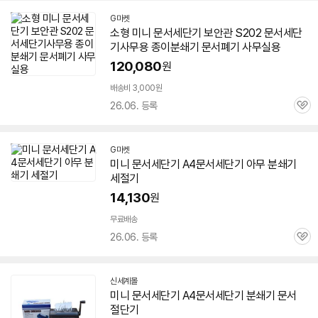
G마켓
소형
미니
문서
세단기 보안관 S202
문서
세단
기사무용 종이
분쇄기
문서
폐기 사무실용
120,080
원
배송비 3,000원
26.06. 등록
관
심
G마켓
미니
문서
세단기 A4
문서
세단기 아무
분쇄기
세절기
14,130
원
무료배송
26.06. 등록
관
심
신세계몰
미니
문서
세단기 A4
문서
세단기
분쇄기
문서
절단기