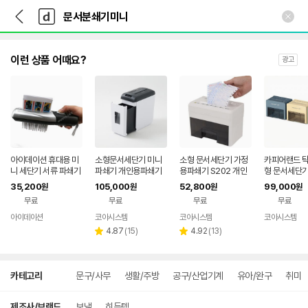
뒤
다
본문 바로가기
다
로
나
나
가
와
와
기
메
인
이런 상품 어때요?
광고
아이데이션 휴대용 미
소형문서세단기 미니
소형 문서세단기 가정
카피어랜드 탁
니 세단기 서류 파쇄기
파쇄기 개인용파쇄기
용파쇄기 S202 개인
형 문서세단기 
종이 분쇄
사무용세절기 종이분
용 미니세단기 자동파
1 저소음 미
35,200
105,000
52,800
99,000
원
원
원
원
쇄기 THESERO SC-
쇄기
데스크테리어
무료
무료
무료
무료
4415
아이데이션
코아시스템
코아시스템
코아시스템
네이버
페이
리
리
4.87
(
15
)
4.92
(
13
)
별
별
뷰
뷰
점
점
수
수
상
카테고리
문구/사무
생활/주방
공구/산업기계
유아/완구
취미
세
검
색
제조사/브랜드
보냄
히든템