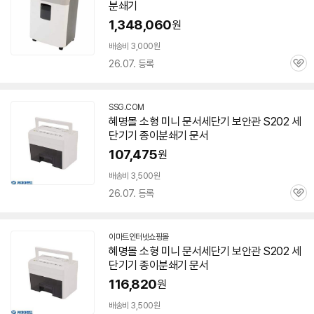
분쇄기
1,348,060
원
배송비 3,000원
26.07. 등록
관
심
SSG.COM
혜명몰 소형
미니
문서
세단기 보안관 S202 세
단기기 종이
분쇄기
문서
107,475
원
배송비 3,500원
26.07. 등록
관
심
이마트인터넷쇼핑몰
혜명몰 소형
미니
문서
세단기 보안관 S202 세
단기기 종이
분쇄기
문서
116,820
원
배송비 3,500원