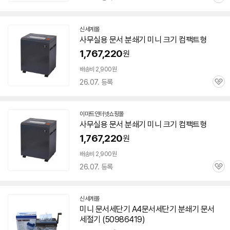
관
심
신세계몰
사무실용
문서
분쇄기
미니
크기 컴팩트형
1,767,220
원
배송비 2,900원
26.07. 등록
관
심
이마트인터넷쇼핑몰
사무실용
문서
분쇄기
미니
크기 컴팩트형
1,767,220
원
배송비 2,900원
26.07. 등록
관
심
신세계몰
미니
문서
세단기 A4
문서
세단기
분쇄기
문서
세절기 (50986419)