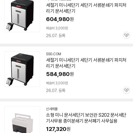
세절기
미니
세단기 세단기 서류
분쇄기
파지처
리기
문서
세단기
604,980
원
배송비 3,000원
26.07. 등록
관
심
SSG.COM
세절기
미니
세단기 세단기 서류
분쇄기
파지처
리기
문서
세단기
584,980
원
배송비 3,000원
26.07. 등록
관
심
신세계몰
소형
미니
문서
세단기 보안관 S202
문서
세단
기사무용 종이
분쇄기
문서
폐기 사무실용
127,320
원