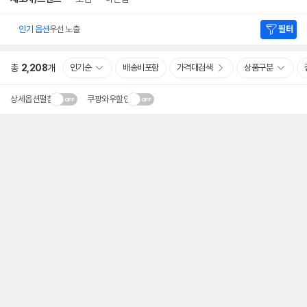
인기 옵션
우선 노출
필터
총
2,208
개
인기순
배송비포함
가격대검색
상품구분
상세옵션펼침
쿠팡와우할인