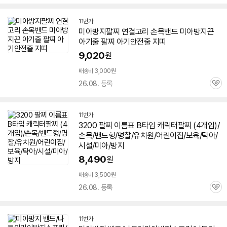
심
11번가
미아
방지
팔찌 연결고리 손목
밴드
미아
방지
끈
아기줄 팔찌 아기안전줄 지띠
9,020
원
배송비 3,000원
26.08. 등록
관
심
11번가
3200 팔찌 이름표 B타입 캐릭터팔찌 (4개입)/
손목/밴드형/명찰/유치원/어린이집/보육/탁아/
시설/
미아
/
방지
8,490
원
배송비 3,500원
26.08. 등록
관
심
11번가