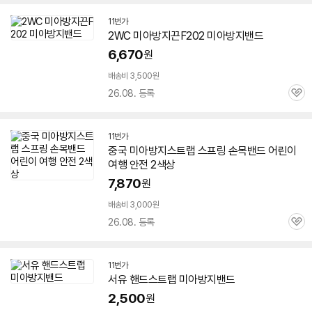
11번가
2WC
미아
방지
끈F202
미아
방지
밴드
6,670
원
배송비 3,500원
26.08. 등록
관
심
11번가
중국
미아
방지
스트랩 스프링 손목
밴드
어린이
여행 안전 2색상
7,870
원
배송비 3,000원
26.08. 등록
관
심
11번가
서유 핸드스트랩
미아
방지
밴드
2,500
원