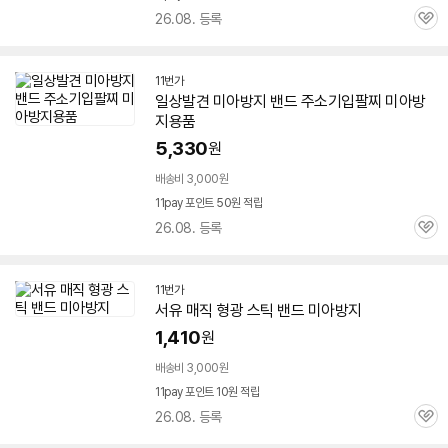
26.08. 등록
관
심
11번가
일상발견
미아
방지
밴드
주소기입팔찌
미아
방
지
용품
5,330
원
배송비 3,000원
11pay 포인트 50원 적립
26.08. 등록
관
심
11번가
서유 매직 형광 스틱
밴드
미아
방지
1,410
원
배송비 3,000원
11pay 포인트 10원 적립
26.08. 등록
관
심