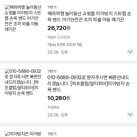
11번가
해외여행 놀이동산 쇼핑몰
미아
방지
스트랩 손
목
밴드
아기안전끈 조끼 외출 아동 애기끈
26,720
원
배송비 3,000원
11pay 포인트 320원 적립
26.08. 등록
관
심
11번가
010-5686-0932로 문자주시면 빠른안내드
리겠습니다. [하프클럽/알티피아]
미아
방지
손
목
밴드
10,280
원
무료배송
26.08. 등록
관
심
11번가