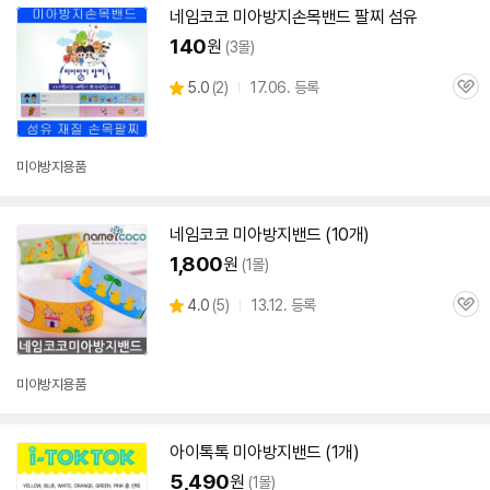
네임코코
미아
방지
손목
밴드
팔찌 섬유
140
원
(3몰)
상
5.0
(
2)
17.06. 등록
관
별
품
심
점
리
뷰
미아
방지
용품
네임코코
미아
방지
밴드
(10개)
1,800
원
(1몰)
상
4.0
(
5)
13.12. 등록
관
별
품
심
점
리
뷰
미아
방지
용품
아이톡톡
미아
방지
밴드
(1개)
5,490
원
(1몰)