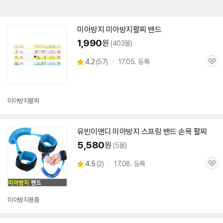
미아
방지
미아
방지
팔찌
밴드
1,990
원
(403몰)
상
4.2
(
57)
17.05. 등록
관
별
품
심
점
리
뷰
미아
방지
팔찌
유빈이앤디
미아
방지
스프링
밴드
손목 팔찌
5,580
원
(5몰)
상
4.5
(
2)
17.08. 등록
관
별
품
심
점
리
뷰
미아
방지
용품