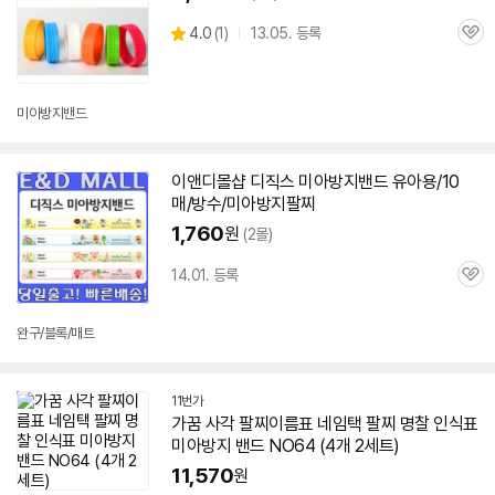
상
4.0
(
1)
13.05. 등록
관
별
품
세부정보 열기/접기
심
점
리
뷰
미아
방지
밴드
이앤디몰샵 디직스
미아
방지
밴드
유아용/10
매/방수/
미아
방지
팔찌
1,760
원
(2몰)
14.01. 등록
관
심
완구/블록/매트
11번가
가꿈 사각 팔찌이름표 네임택 팔찌 명찰 인식표
미아
방지
밴드
NO64 (4개 2세트)
11,570
원