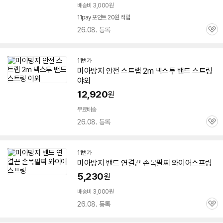
배송비 3,000원
11pay 포인트 20원 적립
26.08. 등록
관
심
11번가
미아
방지
안전 스트랩 2m 넥스투
밴드
스트링
야외
12,920
원
무료배송
26.08. 등록
관
심
11번가
미아
방지
밴드
연결끈 손목팔찌 와이어스프링
5,230
원
배송비 3,000원
26.08. 등록
관
심