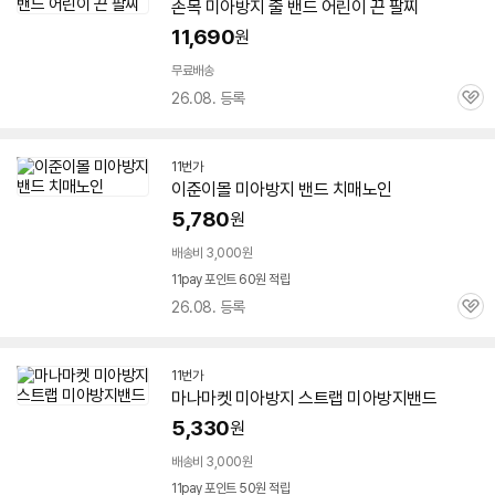
손목
미아
방지
줄
밴드
어린이 끈 팔찌
11,690
원
무료배송
26.08. 등록
관
심
11번가
이준이몰
미아
방지
밴드
치매노인
5,780
원
배송비 3,000원
11pay 포인트 60원 적립
26.08. 등록
관
심
11번가
마나마켓
미아
방지
스트랩
미아
방지
밴드
5,330
원
배송비 3,000원
11pay 포인트 50원 적립