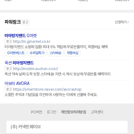
리뷰
1
리뷰
999+
리뷰
62
리뷰
999+
파워링크
광고
신청하기
미아방지밴드
G마켓
http://m.gmarket.co.kr
광고
미아방지밴드 쇼핑에 집중! 최대 5% 적립에 무료반품까지, 꼭멤버십 혜택
G마켓베스트
슈퍼딜특가
스타배송
꼭멤버십
옥션
미아방지밴드
http://mobile.auction.co.kr/
광고
옥션 약속 날짜 도착 보장 스타배송! 지연 시 캐시 보상에 무료반품 혜택까지
아보라 AVORA
네이버페이 플러스
https://smartstore.naver.com/avorashop
광고
소중한 추억과 기념일을 각인하여 사랑하는 이에게 선물해 주세요.
PC버전
로그인
개인정보처리방침
고객센터
(주) 커넥트웨이브