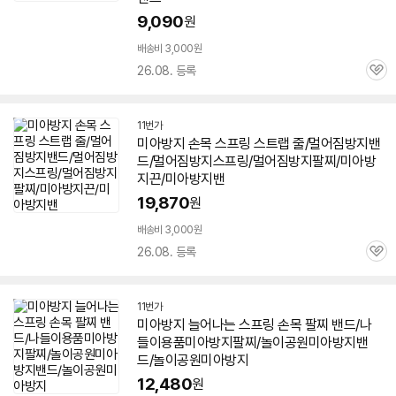
9,090
원
배송비 3,000원
26.08. 등록
관
심
11번가
미아
방지
손목 스프링 스트랩 줄/멀어짐
방지
밴
드
/멀어짐
방지
스프링/멀어짐
방지
팔찌/
미아
방
지
끈/
미아
방지
밴
19,870
원
배송비 3,000원
26.08. 등록
관
심
11번가
미아
방지
늘어나는 스프링 손목 팔찌
밴드
/나
들이용품
미아
방지
팔찌/놀이공원
미아
방지
밴
드
/놀이공원
미아
방지
12,480
원