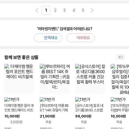
1
2
3
4
5
'미아방지밴드' 검색결과 어떠셨나요?
만족해요
아쉬워요
함께 보면 좋은 상품
광고
더제이엠 행운 컬러 포
[루브르파리] 여름 BE
[공식스토어] 칼로 네
[15%쿠폰]
인트 핸드메이드 비즈
ST 14K 쥬얼리 기획
오디뮴3600 스트랩
리]썸머 주얼
팔찌
전 ::귀걸이/팔찌/반지/
커플 건강 팔찌 활력 부
가 귀걸이/목
10,000
21,000
96,000
10,000
원
원
원
원
목걸이::
스터
지/팔찌 외 1
3,000원
무료
무료
무료
료배송)