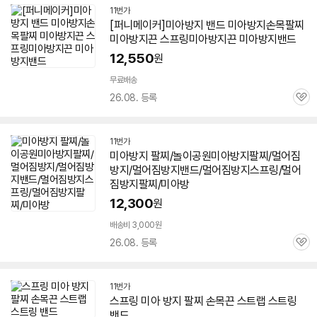
11번가
[퍼니메이커]
미아
방지
밴드
미아
방지
손목팔찌
미아
방지
끈 스프링
미아
방지
끈
미아
방지
밴드
12,550
원
무료배송
26.08. 등록
관
심
11번가
미아
방지
팔찌/놀이공원
미아
방지
팔찌/멀어짐
방지
/멀어짐
방지
밴드
/멀어짐
방지
스프링/멀어
짐
방지
팔찌/미아방
12,300
원
배송비 3,000원
26.08. 등록
관
심
11번가
스프링
미아
방지
팔찌 손목끈 스트랩 스트링
밴드