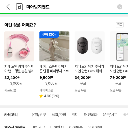
뒤
다
본문 바로가기
다
로
나
나
가
와
와
기
메
인
이런 상품 어때요?
광고
구매 130+
치매 노인 위치 추적 미
베이비소풍 미아방지
치매 노인 위치 추적기
치매 노인 위
아 밴드 명찰 분실 방지
끈 단품 미아방지 스트
노인 안전 GPS 해외
노인 안전 GP
강아지 위치추적
랩 밴드 고리 유아 하네
여행 실종 미아 방지 용
여행 실종 미
32,400
9,500
36,200
79,200
원
원
원
원
스
품 밴드
품 밴드
3,000원
3,000원
무료
무료
서포트 몰
베이비소풍
으뜸 유통
으뜸 유통
네이버
네이버
네
페이
리
페이
페
4.90
(
120
)
별
뷰
점
수
상
카테고리
유아/완구
생활/주방
취미
패션잡화
문구/사무
공
세
검
색
제조사/브랜드
네임코코
미아방지
아이톡톡
유빈이앤디