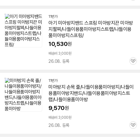
심
11번가
아기
미아
방지
밴드
스프링
미아
방지
끈
미아
방
지
팔찌/나들이용품
미아
방지
스트랩/나들이용
품
미아
방지
스프링/
10,530
원
배송비 3,000원
26.08. 등록
관
심
11번가
미아
방지
손목 줄/나들이용품
미아
방지
/나들이
용품
미아
방지
밴드
/나들이용품
미아
방지
스트
랩/나들이용품미아방
9,570
원
배송비 3,000원
26.08. 등록
관
심