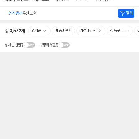
인기 옵션
우선 노출
필터
총
3,572
개
인기순
배송비포함
가격대검색
상품구분
상세옵션펼침
쿠팡와우할인