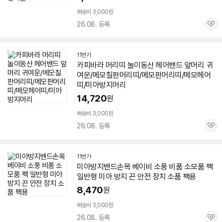
배송비 3,000원
26.08. 등록
관
심
11번가
카피바라 머리띠 놀이동산 헤어
밴드
앞머리 귀
여운/메모칠판머리띠/메모판머리띠/메모헤어
띠/
미아
방지
머리
14,720
원
배송비 3,000원
26.08. 등록
관
심
11번가
미아
방지
밴드
손목 베이비 소풍 비품 소모품 팩
일반형
미아
방지
끈 안전 장치 소품 팩용
8,470
원
배송비 3,000원
26.08. 등록
관