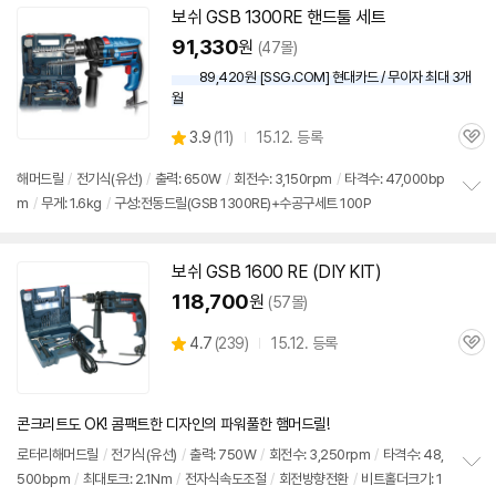
보쉬
GSB 1300RE 핸드툴
세트
91,330
원
(47몰)
89,420원 [SSG.COM] 현대카드 / 무이자 최대 3개
월
상
3.9
(
11)
15.12. 등록
관
별
품
심
점
해머
드릴
/
전기식(유선)
/
출력: 650W
/
회전수: 3,150rpm
/
타격수: 47,000bp
리
m
/
무게: 1.6kg
/
구성:전동드릴(GSB 1300RE)+수공구세트 100P
정
뷰
보
펼
치
보쉬
GSB 1600 RE (DIY KIT)
기
118,700
원
(57몰)
상
4.7
(
239)
15.12. 등록
관
별
품
심
점
리
뷰
콘크리트도 OK! 콤팩트한 디자인의 파워풀한 햄머드릴!
로터리해머
드릴
/
전기식(유선)
/
출력: 750W
/
회전수: 3,250rpm
/
타격수: 48,
500bpm
/
최대토크: 2.1Nm
/
전자식속도조절
/
회전방향전환
/
비트홀더크기: 1
정