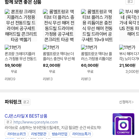
함께 보면 좋은 상품
광고
론프랑 크레이지플러
롬멜프랑코 액티브 더
롬멜프랑코 액티브 플
부시 해머 다가
스 가정용 무선 전동드
플러스 충전식 무선 해
러스 가정용 리튬이온
각) 노미 다가
릴 드라이버 공구세트
머 전동드릴 드라이버
충전식 무선 해머 전동
DS PLUS 
59,500
82,000
60,000
21,500
원
원
원
원
해머드릴 콘크리트 타
가정용 공구세트 콘크
드릴 드라이버 공구세
함마 해머 드
무료
무료
무료
3,000원
공 벽뚫기
리트 타공 벽뚫기 만능
트 19+9 비트
공구
리뷰
39
리뷰
13
리뷰
13
파워링크
광고
신청하기
CJ온스타일 X BEST상품
네이버페이
http://www.cjonstyle.com
광고
라이브로 쇼핑하는 보쉬전동드릴세트, 지금 필요한 순간 바로도착!
라이브쇼위크
리빙전문관
방송라인업
라이브쇼특가