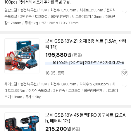
100pcs 액세서리 세트가 추가된 특별 구성!
뷰
일반
드릴
/
충전식(무선)
/
18V
/
회전수: 1,750rpm
/
최대토크: 55Nm
/
전자식
속도조절
/
2단변속
/
토크조절
/
회전방향전환
/
비트홀더크기: 13mm
/
헤드전
정
장: 179mm
/
무게: 1kg
/
크기: 205 x 179 x 77mm
보
펼
치
기
보쉬
GSB 18V-21 소재 6종
세트
(1.5Ah, 배터
리 1개)
195,880
원
(15몰)
191,004원 [이마트몰] 현대카드 / 무이자 최대 3개월
18.05. 등록
관
심
해머
드릴
/
충전식(무선)
/
18V
/
회전수: 1,800rpm
/
타격수: 27,000bpm
/
최
대토크: 55Nm
/
전자식속도조절
/
2단변속
/
토크조절
/
회전방향전환
/
비트홀더
정
크기: 13mm
/
무게: 1.2kg
보
펼
치
기
보쉬
GSB 18V-45 툴백PRO 공구
세트
(2.0A
h, 배터리 1개)
215,200
원
(6몰)