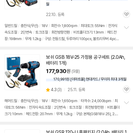
월
22.10. 등록
관
심
일반
드릴
/
충전식(무선)
/
18V
/
회전수: 1,800rpm
/
최대토크: 55Nm
/
전자식
속도조절
/
2단변속
/
토크조절
/
회전방향전환
/
비트홀더크기: 13mm
/
헤드전
정
장: 198mm
/
무게: 1.2kg
/
구성: 전동드릴, 두루마리 100pcs, 볼트리무버 4pcs,
보
펼
플렉시블샤프트, 만능소켓
치
기
보쉬
GSB 18V-25 가정용 공구
세트
(2.0Ah,
배터리 1개)
177,930
원
(9몰)
170,991원 [이마트몰] 현대카드 / 무이자 최대 3개월
상
4.3
(
3)
25.11. 등록
관
별
품
심
점
해머
드릴
/
충전식(무선)
/
18V
/
회전수: 1,650rpm
/
타격수: 24,000bpm
/
최
리
대토크: 56Nm
/
전자식속도조절
/
2단변속
/
토크조절
/
회전방향전환
/
비트홀더
정
뷰
크기: 10mm
/
헤드전장: 207mm
/
무게: 1.2kg
/
구성: 본체(GSB18V-25), 2.0A
보
펼
h 배터리, 충전기, 액세서리 11pcs 세트, 플렉시블 샤프트, 볼트 리무버 세트, 다용도
치
멀티소켓
기
보쉬
GSR 120-LI 홈패키지 (2.0Ah, 배터리 1