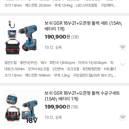
정
크기: 13mm
/
헤드전장: 202mm
/
무게: 1.54kg
/
LED스마트알람
/
구성:해머
보
펼
드릴(GSB 18V-28), 두루마리 비트세트 100pcs, 플렉시블샤프트, 정밀드라이버 2
치
7pcs, 자석밴드, 볼트리무버 4pcs, 철물세트, 작업장갑
기
보쉬
GSR 18V-21+오픈형 툴백
세트
(1.5Ah,
배터리 1개)
190,900
원
(2몰)
19.12. 등록
관
심
일반
드릴
/
충전식(무선)
/
18V
/
회전수: 1,800rpm
/
타격수: 19,500bpm
/
최
대토크: 55Nm
/
전자식속도조절
/
2단변속
/
토크조절
/
회전방향전환
/
비트홀더
정
크기: 13mm
/
헤드전장: 198mm
/
무게: 1.2kg
/
구성:일반드릴(GSR 18V-21),
보
펼
오픈형 툴백 공구함, 2.0Ah 배터리, 충전기
치
기
보쉬
GSR 18V-21+오픈형 툴백 수공구
세트
(1.5Ah, 배터리 1개)
199,900
원
(1몰)
19.12. 등록
관
심