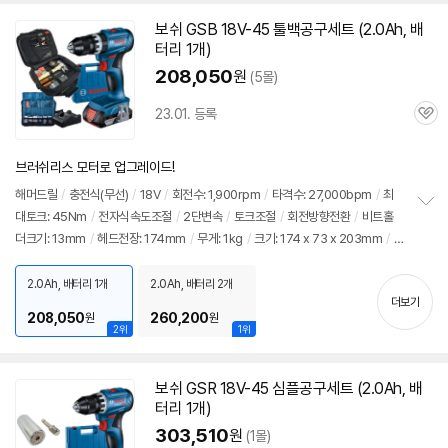
보쉬
GSB 18V-45 툴백공구
세트
(2.0Ah, 배
터리 1개)
208,050
원
(5몰)
23.01. 등록
관
심
브러쉬리스 모터로 업그레이드!
해머
드릴
/
충전식(무선)
/
18V
/
회전수: 1,900rpm
/
타격수: 27,000bpm
/
최
대토크: 45Nm
/
전자식속도조절
/
2단변속
/
토크조절
/
회전방향전환
/
비트홀
정
더크기: 13mm
/
헤드전장: 174mm
/
무게: 1kg
/
크기: 174 x 73 x 203mm
/
보
펼
구성: 전동드릴, 툴백 수공구세트, 배터리 1개, 충전기, 벨트클립, 케이스, 100pcs 액
치
세서리
2.0Ah, 배터리 1개
2.0Ah, 배터리 2개
기
더보기
208,050
260,200
원
원
2위
1위
보쉬
GSR 18V-45 심플공구
세트
(2.0Ah, 배
터리 1개)
303,510
원
(1몰)