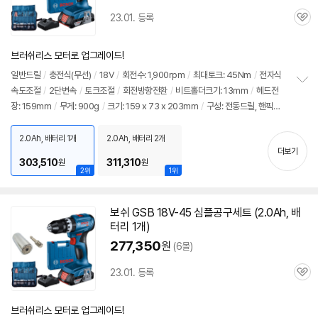
23.01. 등록
관
심
브러쉬리스 모터로 업그레이드!
일반
드릴
/
충전식(무선)
/
18V
/
회전수: 1,900rpm
/
최대토크: 45Nm
/
전자식
속도조절
/
2단변속
/
토크조절
/
회전방향전환
/
비트홀더크기: 13mm
/
헤드전
정
장: 159mm
/
무게: 900g
/
크기: 159 x 73 x 203mm
/
구성: 전동드릴, 핸픽스
보
펼
만능소켓, 배터리 1개, 충전기, 벨트클립, 케이스, 100pcs 악세사리
치
2.0Ah, 배터리 1개
2.0Ah, 배터리 2개
기
더보기
303,510
311,310
원
원
2위
1위
보쉬
GSB 18V-45 심플공구
세트
(2.0Ah, 배
터리 1개)
277,350
원
(6몰)
23.01. 등록
관
심
브러쉬리스 모터로 업그레이드!