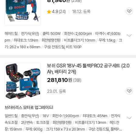
81,940
원
(23몰)
상
4.9
(
24)
18.12. 등록
관
별
품
심
점
리
뷰
해머
드릴
/
전기식(유선)
/
출력: 500W
/
회전수: 2,600rpm
/
타격수: 41,600b
pm
/
최대토크: 1.5Nm
/
회전방향전환
/
비트홀더크기: 10mm
/
무게: 1.5kg
/
크
정
기: 262 x 180 x 69mm
/
구성: 전동드릴, 비트 100P
보
펼
치
기
보쉬
GSR 18V-45 툴백PRO2 공구
세트
(2.0
Ah, 배터리 2개)
281,810
원
(3몰)
23.01. 등록
관
심
브러쉬리스 모터로 업그레이드!
일반
드릴
/
충전식(무선)
/
18V
/
회전수: 1,900rpm
/
최대토크: 45Nm
/
전자식
속도조절
/
2단변속
/
토크조절
/
회전방향전환
/
비트홀더크기: 13mm
/
헤드전
정
장: 159mm
/
무게: 900g
/
크기: 159 x 73 x 203mm
/
구성: 전동드릴, 툴백PR
보
펼
O2, 배터리 2개, 충전기, 벨트클립, 케이스, 100pcs 액세서리