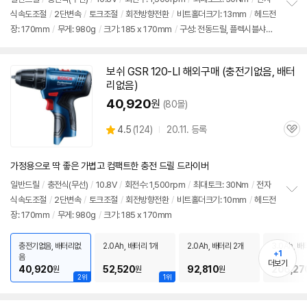
식속도조절
/
2단변속
/
토크조절
/
회전방향전환
/
비트홀더크기: 13mm
/
헤드전
정
장: 170mm
/
무게: 980g
/
크기: 185 x 170mm
/
구성: 전동드릴, 플렉시블샤프
보
펼
트, 볼트리무버 4pcs, 만능소켓, 비트 7pcs
치
기
보쉬
GSR 120-LI 해외구매 (충전기없음, 배터
리없음)
40,920
원
(80몰)
상
4.5
(
124)
20.11. 등록
관
별
품
심
점
리
가정용으로 딱 좋은 가볍고 컴팩트한 충전 드릴 드라이버
뷰
일반
드릴
/
충전식(무선)
/
10.8V
/
회전수: 1,500rpm
/
최대토크: 30Nm
/
전자
식속도조절
/
2단변속
/
토크조절
/
회전방향전환
/
비트홀더크기: 10mm
/
헤드전
정
장: 170mm
/
무게: 980g
/
크기: 185 x 170mm
보
펼
치
충전기없음, 배터리없
2.0Ah, 배터리 1개
2.0Ah, 배터리 2개
3.0Ah, 배
기
+1
음
더보기
40,920
52,520
92,810
206,27
원
원
원
2위
1위