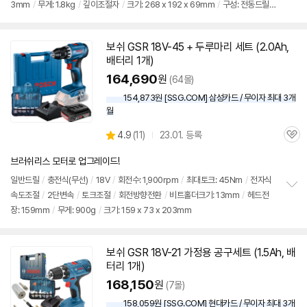
3mm
/
무게: 1.8kg
/
깊이조절자
/
크기: 268 x 192 x 69mm
/
구성: 전동드릴
보
펼
(GSB1600RE)+보조핸들+눈금자+척키+설명서+케이스+수공구세트(드릴비트,소
치
켓,몽키스패터,펜치,스탈헤머,줄자,칼 등)
기
보쉬
GSR 18V-45 + 두루마리
세트
(2.0Ah,
배터리 1개)
164,690
원
(64몰)
154,873원 [SSG.COM] 삼성카드 / 무이자 최대 3개
월
상
4.9
(
11)
23.01. 등록
관
별
품
심
점
브러쉬리스 모터로 업그레이드!
리
뷰
일반
드릴
/
충전식(무선)
/
18V
/
회전수: 1,900rpm
/
최대토크: 45Nm
/
전자식
속도조절
/
2단변속
/
토크조절
/
회전방향전환
/
비트홀더크기: 13mm
/
헤드전
정
장: 159mm
/
무게: 900g
/
크기: 159 x 73 x 203mm
보
펼
치
기
보쉬
GSR 18V-21 가정용 공구
세트
(1.5Ah, 배
터리 1개)
168,150
원
(7몰)
158,059원 [SSG.COM] 현대카드 / 무이자 최대 3개