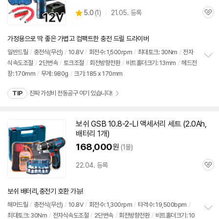
상
5.0
(
1)
21.05. 등록
관
별
품
심
점
리
가정용으로 딱 좋은 가볍고 컴팩트한 충전 드릴 드라이버
뷰
일반
드릴
/
충전식(무선)
/
10.8V
/
회전수: 1,500rpm
/
최대토크: 30Nm
/
전자
식속도조절
/
2단변속
/
토크조절
/
회전방향전환
/
비트홀더크기: 13mm
/
헤드전
정
장: 170mm
/
무게: 980g
/
크기: 185 x 170mm
보
펼
치
TIP
진짜 가성비 전동공구 여기 있습니다!
기
보쉬
GSB 10.8-2-LI 액세서리
세트
(2.0Ah,
배터리 1개)
168,000
원
(1몰)
22.04. 등록
관
심
보쉬 배터리,충전기 호환 가능!
해머
드릴
/
충전식(무선)
/
10.8V
/
회전수: 1,300rpm
/
타격수: 19,500bpm
/
최대토크: 30Nm
/
전자식속도조절
/
2단변속
/
회전방향전환
/
비트홀더크기: 10
정