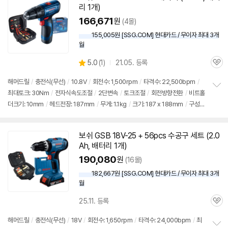
리 1개)
166,671
원
(4몰)
155,005원 [SSG.COM] 현대카드 / 무이자 최대 3개
월
상
5.0
(
1)
21.05. 등록
관
별
품
심
점
해머
드릴
/
충전식(무선)
/
10.8V
/
회전수: 1,500rpm
/
타격수: 22,500bpm
/
리
최대토크: 30Nm
/
전자식속도조절
/
2단변속
/
토크조절
/
회전방향전환
/
비트홀
정
뷰
더크기: 10mm
/
헤드전장: 187mm
/
무게: 1.1kg
/
크기: 187 x 188mm
/
구성:
보
펼
전동드릴, 수공구세트 11pcs
치
기
보쉬
GSB 18V-25 + 56pcs 수공구
세트
(2.0
Ah, 배터리 1개)
190,080
원
(16몰)
182,667원 [SSG.COM] 현대카드 / 무이자 최대 3개
월
세부정보 열기/접기
25.11. 등록
관
심
해머
드릴
/
충전식(무선)
/
18V
/
회전수: 1,650rpm
/
타격수: 24,000bpm
/
최