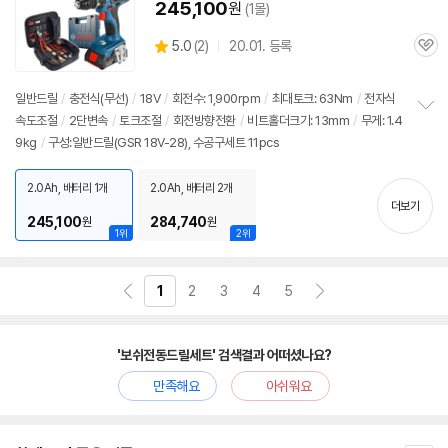
245,100
원
(1몰)
상
5.0
(
2)
20.01. 등록
관
별
품
심
점
리
일반
드릴
/
충전식(무선)
/
18V
/
회전수: 1,900rpm
/
최대토크: 63Nm
/
전자식
뷰
속도조절
/
2단변속
/
토크조절
/
회전방향전환
/
비트홀더크기: 13mm
/
무게: 1.4
정
9kg
/
구성:일반드릴(GSR 18V-28), 수공구세트 11pcs
보
펼
치
2.0Ah, 배터리 1개
2.0Ah, 배터리 2개
기
더보기
245,100
284,740
원
원
1위
2위
1
2
3
4
5
'보쉬전동드릴세트' 검색결과 어떠셨나요?
만족해요
아쉬워요