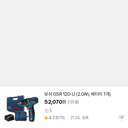
보쉬
GSR 120-LI (2.0Ah, 배터리 1개)
52,070
원
(135몰)
3
상
상
4.7
(
979)
21.05. 등록
품
관
별
의
품
심
점