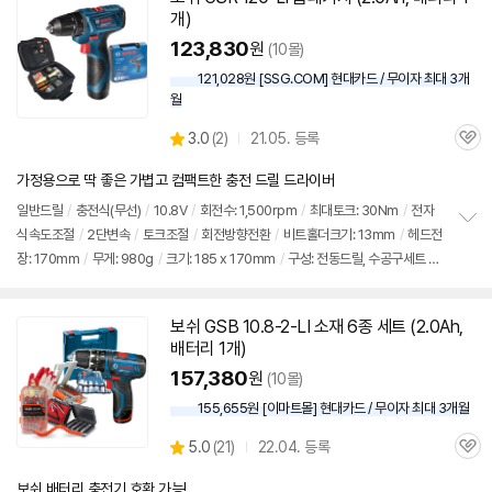
개)
123,830
원
(10몰)
121,028원 [SSG.COM] 현대카드 / 무이자 최대 3개
월
상
3.0
(
2)
21.05. 등록
관
별
품
심
점
가정용으로 딱 좋은 가볍고 컴팩트한 충전 드릴 드라이버
리
뷰
일반
드릴
/
충전식(무선)
/
10.8V
/
회전수: 1,500rpm
/
최대토크: 30Nm
/
전자
식속도조절
/
2단변속
/
토크조절
/
회전방향전환
/
비트홀더크기: 13mm
/
헤드전
정
장: 170mm
/
무게: 980g
/
크기: 185 x 170mm
/
구성: 전동드릴, 수공구세트 21
보
펼
pcs
치
기
보쉬
GSB 10.8-2-LI 소재 6종
세트
(2.0Ah,
배터리 1개)
157,380
원
(10몰)
155,655원 [이마트몰] 현대카드 / 무이자 최대 3개월
상
5.0
(
21)
22.04. 등록
관
별
품
심
점
보쉬 배터리,충전기 호환 가능!