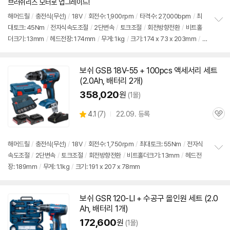
브러쉬리스 모터로 업그레이드!
해머
드릴
/
충전식(무선)
/
18V
/
회전수: 1,900rpm
/
타격수: 27,000bpm
/
최
대토크: 45Nm
/
전자식속도조절
/
2단변속
/
토크조절
/
회전방향전환
/
비트홀
정
더크기: 13mm
/
헤드전장: 174mm
/
무게: 1kg
/
크기: 174 x 73 x 203mm
/
보
펼
구성: 전동드릴, 툴백PRO2, 배터리 2개, 충전기, 벨트클립, 케이스, 100pcs 액세서
치
리
기
보쉬
GSB 18V-55 + 100pcs 액세서리
세트
(2.0Ah, 배터리 2개)
358,020
원
(1몰)
상
4.1
(
7)
22.09. 등록
관
별
품
심
점
리
해머
드릴
/
충전식(무선)
/
18V
/
회전수: 1,750rpm
/
최대토크: 55Nm
/
전자식
뷰
속도조절
/
2단변속
/
토크조절
/
회전방향전환
/
비트홀더크기: 13mm
/
헤드전
정
장: 189mm
/
무게: 1.1kg
/
크기: 191 x 207 x 78mm
보
펼
치
기
보쉬
GSR 120-LI + 수공구 올인원
세트
(2.0
Ah, 배터리 1개)
172,600
원
(1몰)