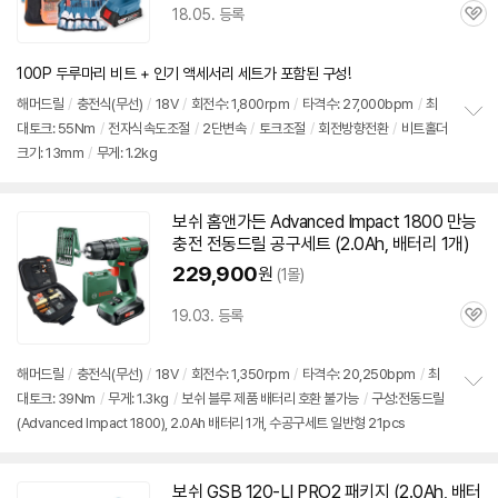
18.05. 등록
관
심
100P 두루마리 비트 + 인기 액세서리 세트가 포함된 구성!
해머
드릴
/
충전식(무선)
/
18V
/
회전수: 1,800rpm
/
타격수: 27,000bpm
/
최
대토크: 55Nm
/
전자식속도조절
/
2단변속
/
토크조절
/
회전방향전환
/
비트홀더
정
크기: 13mm
/
무게: 1.2kg
보
펼
치
기
보쉬
홈앤가든 Advanced Impact 1800 만능
충전
전동
드릴
공구
세트
(2.0Ah, 배터리 1개)
229,900
원
(1몰)
19.03. 등록
관
심
해머
드릴
/
충전식(무선)
/
18V
/
회전수: 1,350rpm
/
타격수: 20,250bpm
/
최
대토크: 39Nm
/
무게: 1.3kg
/
보쉬 블루 제품 배터리 호환 불가능
/
구성:전동드릴
정
(Advanced Impact 1800), 2.0Ah 배터리 1개, 수공구세트 일반형 21pcs
보
펼
치
기
보쉬
GSB 120-LI PRO2 패키지 (2.0Ah, 배터