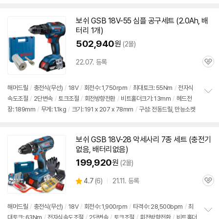
펼
리 1개, 수공구세트 고급형 11pcs
치
기
보쉬
GSB 18V-55 심플 공구
세트
(2.0Ah, 배
터리 1개)
502,940
원
(2몰)
22.07. 등록
관
심
해머
드릴
/
충전식(무선)
/
18V
/
회전수: 1,750rpm
/
최대토크: 55Nm
/
전자식
속도조절
/
2단변속
/
토크조절
/
회전방향전환
/
비트홀더크기: 13mm
/
헤드전
정
장: 189mm
/
무게: 1.1kg
/
크기: 191 x 207 x 78mm
/
구성: 전동드릴, 만능소켓
보
펼
치
기
보쉬
GSB 18V-28 악세사리 7종
세트
(충전기
없음, 배터리없음)
199,920
원
(2몰)
상
4.7
(
6)
21.11. 등록
관
별
품
심
점
리
해머
드릴
/
충전식(무선)
/
18V
/
회전수: 1,900rpm
/
타격수: 28,500bpm
/
최
뷰
대토크: 63Nm
/
전자식속도조절
/
2단변속
/
토크조절
/
회전방향전환
/
비트홀더