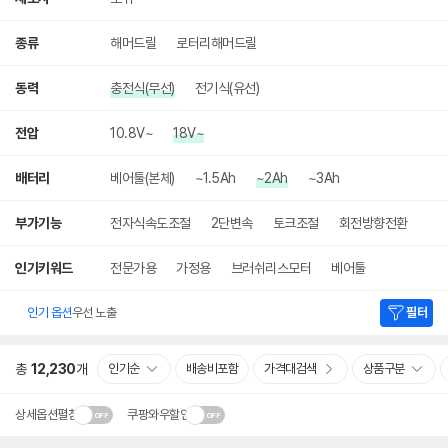
종류
해머드릴
로터리해머드릴
동력
충전식(무선)
전기식(유선)
전압
10.8V~
18V~
배터리
베어툴(본체)
~1.5Ah
~2Ah
~3Ah
부가기능
전자식속도조절
2단변속
토크조절
회전방향전환
인기키워드
전문가용
가정용
브러쉬리스모터
베어툴
인기 옵션
우선 노출
필터
총
12,230
개
인기순
배송비포함
가격대검색
상품구분
상세옵션펼침
쿠팡와우할인