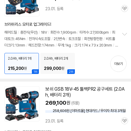
23.01. 등록
관
심
브러쉬리스 모터로 업그레이드!
해머
드릴
/
충전식(무선)
/
18V
/
회전수: 1,900rpm
/
타격수: 27,000bpm
/
최
대토크: 45Nm
/
전자식속도조절
/
2단변속
/
토크조절
/
회전방향전환
/
비트홀
정
더크기: 13mm
/
헤드전장: 174mm
/
무게: 1kg
/
크기: 174 x 73 x 203mm
/
보
펼
구성: 전동드릴, 툴백PRO2, 배터리 1개, 충전기, 벨트클립, 케이스, 100pcs 액세서
치
리
2.0Ah, 배터리 1개
2.0Ah, 배터리 2개
기
더보기
215,200
299,000
원
원
1위
2위
보쉬
GSB 18V-45 툴백PR2 공구
세트
(2.0A
h, 배터리 2개)
269,100
원
(6몰)
258,606원 [이마트몰] 현대카드 / 무이자 최대 3개월
23.01. 등록
관
심