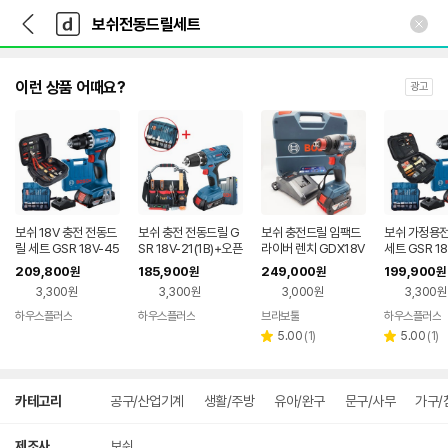
뒤
다
본문 바로가기
다
로
나
나
가
와
와
기
메
인
이런 상품 어때요?
광고
보쉬 18V 충전 전동드
보쉬 충전 전동드릴 G
보쉬 충전드릴 임팩드
보쉬 가정용
릴 세트 GSR 18V-45
SR 18V-21(1B)+오픈
라이버 렌치 GDX18V
세트 GSR 18
(1B) PRO2패키지 전
형툴백공구세트
-200 배터리1개세트
B)+툴백공구
209,800
185,900
249,000
199,900
원
원
원
원
동드라이버
드라이버
3,300원
3,300원
3,000원
3,300원
하우스플러스
하우스플러스
브라보툴
하우스플러스
리
리
5.00
(
1
)
5.00
(
1
)
별
별
뷰
뷰
점
점
수
수
상
카테고리
공구/산업기계
생활/주방
유아/완구
문구/사무
가구/
세
검
색
제조사
보쉬