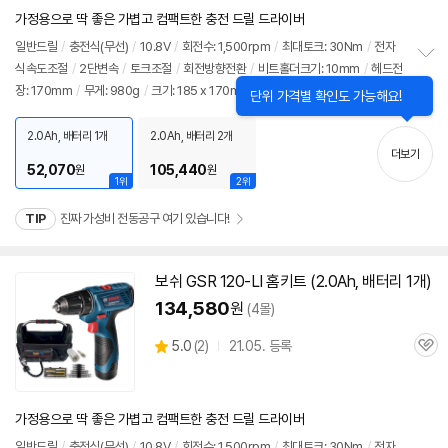
견
리
가정용으로 딱 좋은 가볍고 컴팩트한 충전 드릴 드라이버
뷰
일반
드릴
/
충전식(무선)
/
10.8V
/
회전수: 1,500rpm
/
최대토크: 30Nm
/
전자
식속도조절
/
2단변속
/
토크조절
/
회전방향전환
/
비트홀더크기: 10mm
/
헤드전
정
장: 170mm
/
무게: 980g
/
크기: 185 x 170mm
보
펼
치
2.0Ah, 배터리 1개
2.0Ah, 배터리 2개
기
더보기
52,070
105,440
원
원
1위
2위
TIP
진짜 가성비 전동공구 여기 있습니다!
보쉬
GSR 120-LI 홈키트 (2.0Ah, 배터리 1개)
134,580
원
(4몰)
상
5.0
(
2)
21.05. 등록
관
별
품
심
점
리
뷰
가정용으로 딱 좋은 가볍고 컴팩트한 충전 드릴 드라이버
일반
드릴
/
충전식(무선)
/
10.8V
/
회전수: 1,500rpm
/
최대토크: 30Nm
/
전자