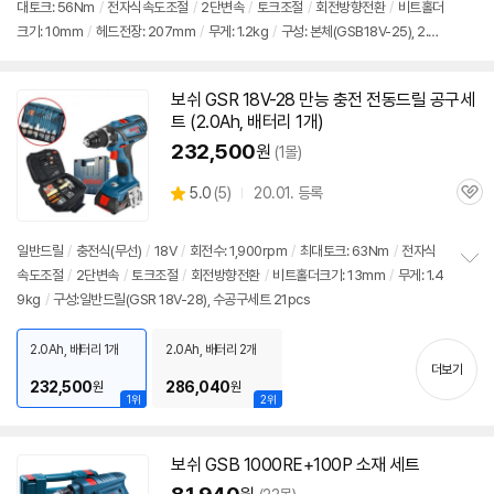
대토크: 56Nm
/
전자식속도조절
/
2단변속
/
토크조절
/
회전방향전환
/
비트홀더
정
크기: 10mm
/
헤드전장: 207mm
/
무게: 1.2kg
/
구성: 본체(GSB18V-25), 2.0A
보
펼
h 배터리, 충전기, 56p수공구가방
치
기
보쉬
GSR 18V-28 만능 충전
전동
드릴
공구
세
트
(2.0Ah, 배터리 1개)
232,500
원
(1몰)
상
5.0
(
5)
20.01. 등록
관
별
품
심
점
리
일반
드릴
/
충전식(무선)
/
18V
/
회전수: 1,900rpm
/
최대토크: 63Nm
/
전자식
뷰
속도조절
/
2단변속
/
토크조절
/
회전방향전환
/
비트홀더크기: 13mm
/
무게: 1.4
정
9kg
/
구성:일반드릴(GSR 18V-28), 수공구세트 21pcs
보
펼
치
2.0Ah, 배터리 1개
2.0Ah, 배터리 2개
기
더보기
232,500
286,040
원
원
1위
2위
보쉬
GSB 1000RE+100P 소재
세트