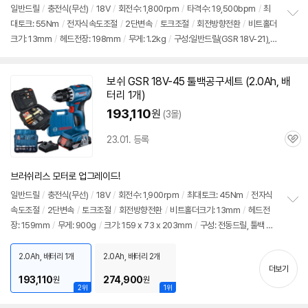
일반
드릴
/
충전식(무선)
/
18V
/
회전수: 1,800rpm
/
타격수: 19,500bpm
/
최
대토크: 55Nm
/
전자식속도조절
/
2단변속
/
토크조절
/
회전방향전환
/
비트홀더
정
크기: 13mm
/
헤드전장: 198mm
/
무게: 1.2kg
/
구성:일반드릴(GSR 18V-21),
보
펼
오픈형 툴백 공구함, 수공구세트(10pcs), 2.0Ah 배터리, 충전기
치
기
보쉬
GSR 18V-45 툴백공구
세트
(2.0Ah, 배
터리 1개)
193,110
원
(3몰)
23.01. 등록
관
심
브러쉬리스 모터로 업그레이드!
일반
드릴
/
충전식(무선)
/
18V
/
회전수: 1,900rpm
/
최대토크: 45Nm
/
전자식
속도조절
/
2단변속
/
토크조절
/
회전방향전환
/
비트홀더크기: 13mm
/
헤드전
정
장: 159mm
/
무게: 900g
/
크기: 159 x 73 x 203mm
/
구성: 전동드릴, 툴백 수
보
펼
공구세트, 배터리 1개, 충전기, 벨트클립, 케이스, 100pcs 액세서리
치
2.0Ah, 배터리 1개
2.0Ah, 배터리 2개
기
더보기
193,110
274,900
원
원
2위
1위