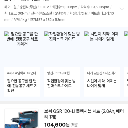
리
뷰
해머
드릴
/
충전식(무선)
/
10.8V
/
회전수: 1,300rpm
/
타격수: 19,500bpm
/
최대토크: 30Nm
/
전자식속도조절
/
2단변속
/
회전방향전환
/
비트홀더크기: 10
정
mm
/
무게: 1kg
/
크기:187 x 182 x 53mm
보
펼
치
기
#해머 #임팩 #그라인더
방진마스크 구매팁!
내게 맞는 센소다인 찾기
필요한 공구를 한 번
작업환경에 맞는 방
시린이 치약, 이제는
에! 전동공구 세트 기
진마스크 가이드
나에게 맞게!
획전
보쉬
GSR 120-LI 플렉시블
세트
(2.0Ah, 배터
리 1개)
104,600
원
(5몰)