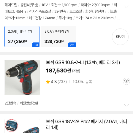
해머
드릴
/
충전식(무선)
/
18V
/
회전수: 1,900rpm
/
타격수: 27,000bpm
/
최
대토크: 45Nm
/
전자식속도조절
/
2단변속
/
토크조절
/
회전방향전환
/
비트홀
정
더크기: 13mm
/
헤드전장: 174mm
/
무게: 1kg
/
크기: 174 x 73 x 203mm
/
보
펼
구성: 전동드릴, 핸픽스 만능소켓, 배터리 1개, 충전기, 벨트클립, 케이스, 100pcs 액
치
세서리
2.0Ah, 배터리 1개
2.0Ah, 배터리 2개
기
더보기
277,350
328,730
원
원
1위
2위
보쉬
GSR 10.8-2-LI (1.3Ah, 배터리 2개)
187,530
원
(3몰)
상
4.8
(
237)
10.05. 등록
관
별
품
심
점
리
뷰
2단변속
/
회전방향전환
정
보
보쉬
GSR 18V-28 Pro2 패키지 (2.0Ah, 배터
펼
리 1개)
치
기