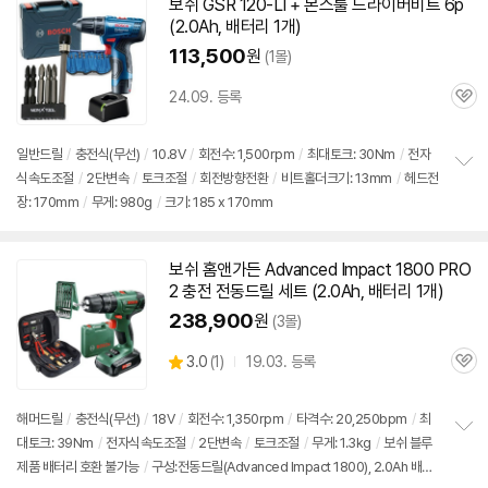
보쉬
GSR 120-LI + 몬스툴 드라이버비트 6p
(2.0Ah, 배터리 1개)
113,500
원
(1몰)
24.09. 등록
관
심
일반
드릴
/
충전식(무선)
/
10.8V
/
회전수: 1,500rpm
/
최대토크: 30Nm
/
전자
식속도조절
/
2단변속
/
토크조절
/
회전방향전환
/
비트홀더크기: 13mm
/
헤드전
정
장: 170mm
/
무게: 980g
/
크기: 185 x 170mm
보
펼
치
기
보쉬
홈앤가든 Advanced Impact 1800 PRO
2 충전
전동
드릴
세트
(2.0Ah, 배터리 1개)
238,900
원
(3몰)
상
3.0
(
1)
19.03. 등록
관
별
품
심
점
리
해머
드릴
/
충전식(무선)
/
18V
/
회전수: 1,350rpm
/
타격수: 20,250bpm
/
최
뷰
대토크: 39Nm
/
전자식속도조절
/
2단변속
/
토크조절
/
무게: 1.3kg
/
보쉬 블루
정
제품 배터리 호환 불가능
/
구성:전동드릴(Advanced Impact 1800), 2.0Ah 배터
보