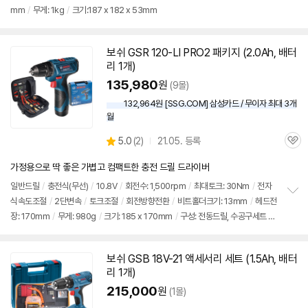
mm
/
무게: 1kg
/
크기:187 x 182 x 53mm
보
펼
치
기
보쉬
GSR 120-LI PRO2 패키지 (2.0Ah, 배터
리 1개)
135,980
원
(9몰)
132,964원 [SSG.COM] 삼성카드 / 무이자 최대 3개
월
상
5.0
(
2)
21.05. 등록
관
별
품
심
점
가정용으로 딱 좋은 가볍고 컴팩트한 충전 드릴 드라이버
리
뷰
일반
드릴
/
충전식(무선)
/
10.8V
/
회전수: 1,500rpm
/
최대토크: 30Nm
/
전자
식속도조절
/
2단변속
/
토크조절
/
회전방향전환
/
비트홀더크기: 13mm
/
헤드전
정
장: 170mm
/
무게: 980g
/
크기: 185 x 170mm
/
구성: 전동드릴, 수공구세트 11
보
펼
pcs
치
기
보쉬
GSB 18V-21 액세서리
세트
(1.5Ah, 배터
리 1개)
215,000
원
(1몰)