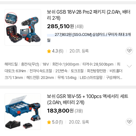
치
기
보쉬
GSB 18V-28 Pro2 패키지 (2.0Ah, 배터
리 2개)
285,510
원
(4몰)
277,802원 [SSG.COM] 삼성카드 / 무이자 최대 3개
월
상
4.3
(
6)
20.01. 등록
관
별
품
심
점
리
해머
드릴
/
충전식(무선)
/
18V
/
회전수: 1,900rpm
/
타격수: 28,500bpm
/
최
뷰
대토크: 63Nm
/
전자식속도조절
/
2단변속
/
토크조절
/
회전방향전환
/
비트홀더
정
크기: 13mm
/
헤드전장: 202mm
/
무게: 1.54kg
/
LED스마트알람
/
구성:해머
보
펼
드릴(GSB 18V-28), 수공구세트(11pcs), 2.0Ah 배터리 2개, 충전기
치
기
보쉬
GSR 18V-55 + 100pcs 액세서리
세트
(2.0Ah, 배터리 2개)
183,800
원
(3몰)
상
5.0
(
1)
20.02. 등록
관
별
품
심
점
리