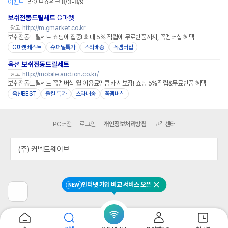
이벤트
라이브쇼위크 8/3-8/9
보쉬전동드릴세트
G마켓
http://m.gmarket.co.kr
광고
보쉬전동드릴세트 쇼핑에 집중! 최대 5% 적립에 무료반품까지, 꼭멤버십 혜택
G마켓베스트
슈퍼딜특가
스타배송
꼭멤버십
옥션
보쉬전동드릴세트
http://mobile.auction.co.kr/
광고
보쉬전동드릴세트 꼭멤버십 월 이용료만큼 캐시보장! 쇼핑 5%적립&무료반품 혜택
옥션BEST
올킬 특가
스타배송
꼭멤버십
PC버전
로그인
개인정보처리방침
고객센터
(주) 커넥트웨이브
인터넷 가입 비교 서비스 오픈
NEW
닫기
이
전
페
이
지