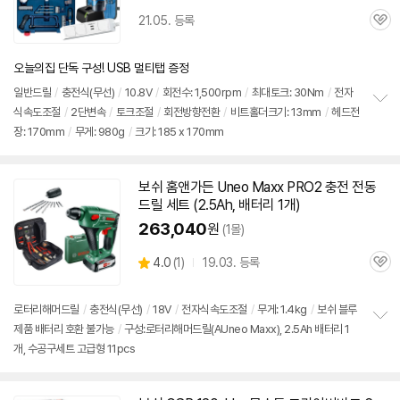
21.05. 등록
관
심
오늘의집 단독 구성! USB 멀티탭 증정
일반
드릴
/
충전식(무선)
/
10.8V
/
회전수: 1,500rpm
/
최대토크: 30Nm
/
전자
식속도조절
/
2단변속
/
토크조절
/
회전방향전환
/
비트홀더크기: 13mm
/
헤드전
정
장: 170mm
/
무게: 980g
/
크기: 185 x 170mm
보
펼
치
기
보쉬
홈앤가든 Uneo Maxx PRO2 충전
전동
드릴
세트
(2.5Ah, 배터리 1개)
263,040
원
(1몰)
상
4.0
(
1)
19.03. 등록
관
별
품
심
점
리
로터리해머
드릴
/
충전식(무선)
/
18V
/
전자식속도조절
/
무게: 1.4kg
/
보쉬 블루
뷰
제품 배터리 호환 불가능
/
구성:로터리해머드릴(AUneo Maxx), 2.5Ah 배터리 1
정
개, 수공구세트 고급형 11pcs
보
펼
치
기