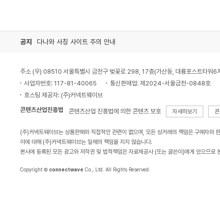
공지
다나와 사칭 사이트 주의 안내
주소 (우) 08510 서울특별시 금천구 벚꽃로 298, 17층(가산동, 대륭포스트타워6
사업자번호: 117-81-40065
통신판매업: 제2024-서울금천-0848호
호스팅 제공자: (주)커넥트웨이브
콘텐츠산업진흥법
콘텐츠산업 진흥법에 의한 콘텐츠 보호
자세히보기
콘
(주)커넥트웨이브는 상품판매와 직접적인 관련이 없으며, 모든 상거래의 책임은 구매자와 
이에 대해 (주)커넥트웨이브는 일체의 책임을 지지 않습니다.
본사에 등록된 모든 광고와 저작권 및 법적책임은 자료제공사 (또는 글쓴이)에게 있으므로 
Copyright ©
connectwave
Co., Ltd. All Rights Reserved.