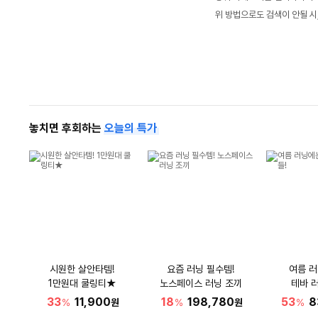
위 방법으로도 검색이 안될 시
놓치면 후회하는
오늘의 특가
시원한 살안타템!
요즘 러닝 필수템!
여름 
1만원대 쿨링티★
노스페이스 러닝 조끼
테바 
33
11,900
18
198,780
53
8
%
원
%
원
%