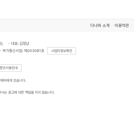
다나와 소개
이용약관
차)
대표: 김정남
부가통신사업: 제003081호
사업자정보확인
텐츠이용안내
판매자에게 있습니다.
본사는 광고에 대한 책임을 지지 않습니다.