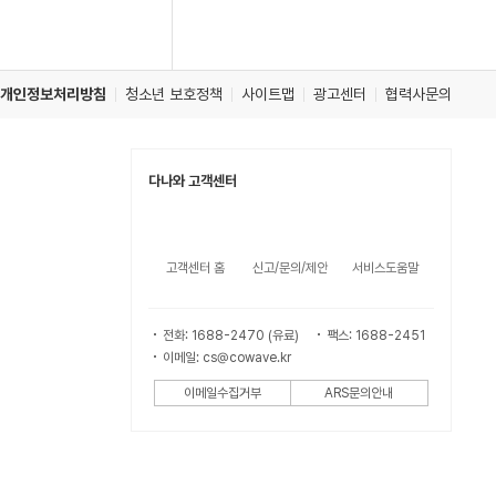
개인정보처리방침
청소년 보호정책
사이트맵
광고센터
협력사문의
다나와 고객센터
고객센터 홈
신고/문의/제안
서비스도움말
전화: 1688-2470 (유료)
팩스: 1688-2451
이메일: cs@cowave.kr
이메일수집거부
ARS문의안내