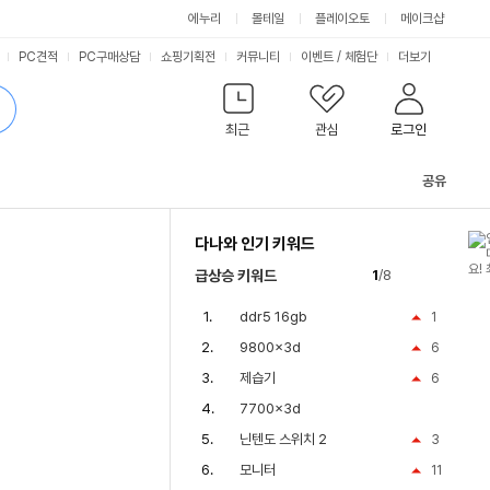
에누리
몰테일
플레이오토
메이크샵
PC견적
PC구매상담
쇼핑기획전
커뮤니티
이벤트
/
체험단
더보기
최근
관심
로그인
공유
관
련
다나와 인기 키워드
컨
텐
급상승 키워드
1
/8
츠
ddr5 16gb
1
9800x3d
6
제습기
6
7700x3d
닌텐도 스위치 2
3
모니터
11