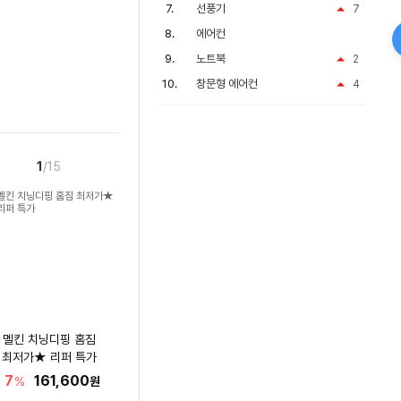
선풍기
7
에어컨
노트북
2
창문형 에어컨
4
1
/15
멜킨 치닝디핑 홈짐
최저가★ 리퍼 특가
7
161,600
%
원