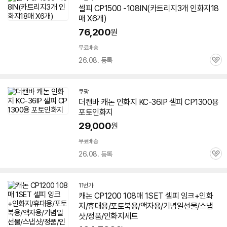
셀피
CP1500 -108IN(카트리지3개
인화지
18
매 X6개)
76,200
원
무료배송
26.08. 등록
관
심
쿠팡
더캔바 캐논
인화지
KC-36IP
셀피
CP1300용
포토
인화지
29,000
원
무료배송
26.08. 등록
관
심
11번가
캐논 CP1200 108매 1SET
셀피
잉크+
인화
지
/휴대용/포토북용/액자용/기념일선물/스냅
샷/정품/
인화지
세트