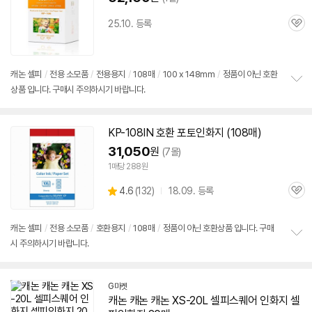
25.10. 등록
관
세부정보 열기/접기
심
캐논
셀피
/
전용 소모품
/
전용용지
/
108매
/
100 x 148mm
/
정품이 아닌 호환
상품 입니다. 구매시 주의하시기 바랍니다.
정
보
펼
치
KP-108IN 호환 포토
인화지
(108매)
기
31,050
원
(7몰)
1매당 288원
상
4.6
(
132)
18.09. 등록
관
별
품
심
점
리
캐논
셀피
/
전용 소모품
/
호환용지
/
108매
/
정품이 아닌 호환상품 입니다. 구매
뷰
시 주의하시기 바랍니다.
정
보
펼
치
G마켓
기
캐논 캐논 캐논 XS-20L
셀피
스퀘어
인화지
셀