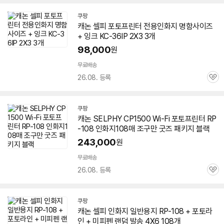
쿠팡
캐논
셀피
포토프린터 전용
인화지
명함사이즈
+ 잉크 KC-36IP 2X3 3개
98,000
원
무료배송
26.08. 등록
관
심
쿠팡
캐논 SELPHY CP1500 Wi-Fi 포토프린터 RP
-108
인화지
108매 조구만 굿즈 패키지 블랙
243,000
원
빠
른
무료배송
배
26.08. 등록
관
송
심
쿠팡
캐논
셀피
인화지
일반용지 RP-108 + 포토라
인 + 미피펜 랜덤 발송 4X6 108개