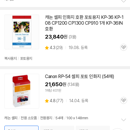
정
보
캐논
셀피
인화지
호환 포토용지 KP-36 KP-1
펼
08 CP1200 CP1300 CP910 1개 KP-36IN
치
기
호환
23,840
원
(3몰)
상
4.3
(
29)
19.08. 등록
관
별
품
심
점
복사용지
/
포토용지
리
뷰
Canon RP-54
셀피
포토
인화지
(54매)
21,650
원
(134몰)
1매당 401원
상
4.8
(
77)
14.04. 등록
관
별
품
심
점
리
캐논
셀피
/
전용 소모품
/
전용용지
/
54매
/
100 x 148mm
뷰
정