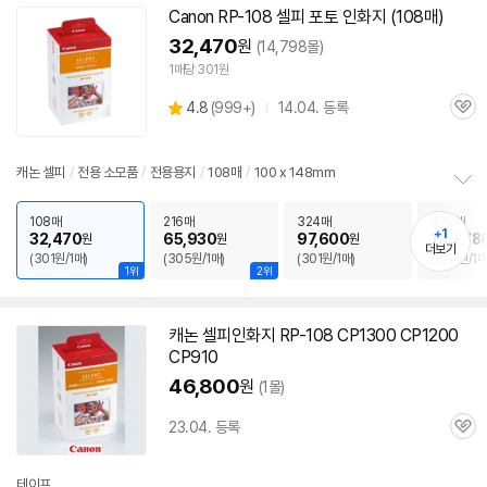
Canon RP-108
셀피
포토
인화지
(108매)
32,470
원
(14,798몰)
1매당 301원
상
4.8
(
999+)
14.04. 등록
관
별
품
심
점
리
캐논
셀피
/
전용 소모품
/
전용용지
/
108매
/
100 x 148mm
뷰
정
보
108매
216매
324매
432매
+1
32,470
65,930
97,600
140,78
원
원
원
펼
더보기
(301원/1매)
(305원/1매)
(301원/1매)
(326원/1매
치
1위
2위
기
캐논
셀피
인화지
RP-108 CP1300 CP1200
CP910
46,800
원
(1몰)
23.04. 등록
관
심
테이프