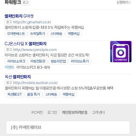
파워링크
광고
신청하기
셀피인화지
G마켓
http://m.gmarket.co.kr
광고
셀피인화지 쇼핑에 집중! 최대 5% 적립해주는 꼭멤버십
G마켓베스트
슈퍼딜특가
스타배송
꼭멤버십
CJ온스타일 X
셀피인화지
네이버페이
http://www.cjonstyle.com
광고
라이브로 쇼핑하는 셀피인화지, 지금 필요한 순간 바로도착!
라이브쇼위크
리빙전문관
방송라인업
라이브쇼특가
이벤트
라이브쇼위크 8/3-8/9
옥션
셀피인화지
http://mobile.auction.co.kr
광고
셀피인화지 꼭멤버십 월 이용료만큼 캐시보장! 쇼핑 5%적립&무료반품 혜택
옥션BEST
올킬 특가
스타배송
꼭멤버십
PC버전
로그인
개인정보처리방침
고객센터
(주) 커넥트웨이브