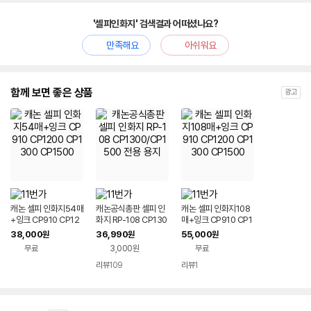
'셀피인화지' 검색결과 어떠셨나요?
만족해요
아쉬워요
함께 보면 좋은 상품
광고
캐논 셀피 인화지54매
캐논공식총판 셀피 인
캐논 셀피 인화지108
+잉크 CP910 CP12
화지 RP-108 CP130
매+잉크 CP910 CP1
00 CP1300 CP150
0/CP1500 전용 용지
200 CP1300 CP15
38,000
36,990
55,000
원
원
원
0
00
무료
3,000원
무료
리뷰
109
리뷰
1