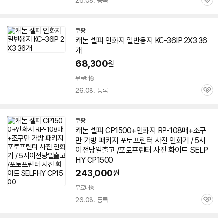
26.08. 등록
관
심
쿠팡
캐논
셀피
인화지
일반용지 KC-36IP 2X3 36
개
68,300
원
무료배송
26.08. 등록
관
심
쿠팡
캐논
셀피
CP1500+
인화지
RP-108매+조구
만 가방 패키지 포토프린터 사진 인화기 / 5시
이전당일출고 /포토프린터 사진 화이트 SELP
HY CP1500
243,000
원
무료배송
26.08. 등록
관
심