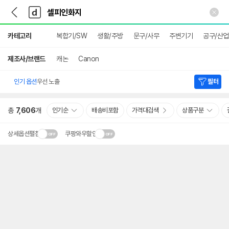
뒤
다
본문 바로가기
다
로
나
나
가
와
와
상
기
메
카테고리
복합기/SW
생활/주방
문구/사무
주변기기
공구/산
세
인
검
색
제조사/브랜드
캐논
Canon
인기 옵션
우선 노출
필터
총
7,606
개
인기순
배송비포함
가격대검색
상품구분
상세옵션펼침
쿠팡와우할인