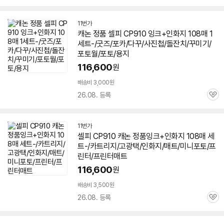
심
11번가
캐논 정품
셀피
CP910 잉크+
인화지
108매 1
세트-/굿즈/포카/다꾸/사진첩/돌잔치/꾸미기/
포토월/포토/용지
116,600
원
배송비 3,000원
26.08. 등록
관
심
11번가
셀피
CP910 캐논 정품잉크+
인화지
108매 세
트-/카트리지/고광택/
인화지
/매트/미니포토/프
린터/프린터매트
116,600
원
배송비 3,500원
26.08. 등록
관
심