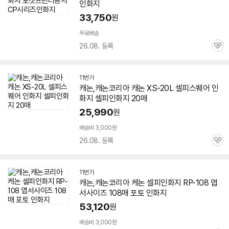
인화지
33,750
원
무료배송
26.08. 등록
관
심
11번가
캐논,캐논코리아 캐논 XS-20L
셀피
스퀘어
인
화지
셀피
인화지
20매
25,990
원
배송비 3,000원
26.08. 등록
관
심
11번가
캐논,캐논코리아 케논
셀피
인화지
RP-108 엽
서사이즈 108매 포토
인화지
53,120
원
배송비 3,000원