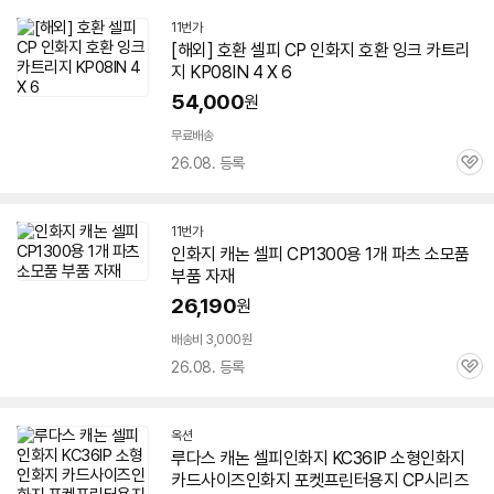
11번가
[해외] 호환
셀피
CP
인화지
호환 잉크 카트리
지 KP08IN 4 X 6
54,000
원
무료배송
26.08. 등록
관
심
11번가
인화지
캐논
셀피
CP1300용 1개 파츠 소모품
부품 자재
26,190
원
배송비 3,000원
26.08. 등록
관
심
옥션
루다스 캐논
셀피
인화지
KC36IP 소형
인화지
카드사이즈
인화지
포켓프린터용지 CP시리즈