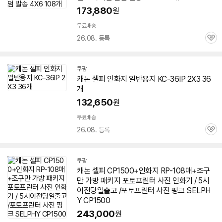
173,880
원
무료배송
26.08. 등록
관
심
쿠팡
캐논
셀피
인화지
일반용지 KC-36IP 2X3 36
개
132,650
원
무료배송
26.08. 등록
관
심
쿠팡
캐논
셀피
CP1500+
인화지
RP-108매+조구
만 가방 패키지 포토프린터 사진 인화기 / 5시
이전당일출고 /포토프린터 사진 핑크 SELPH
Y CP1500
243,000
원