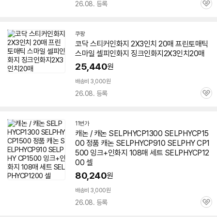
26.08. 등록
관
심
쿠팡
코닥 스티커
인화지
2X3인치 20매 프린토매틱
스마일
셀피
인화지
징크
인화지
2X3인치20매
25,440
원
배송비 3,000원
26.08. 등록
관
심
11번가
캐논 / 캐논 SELPHYCP1300 SELPHYCP15
00 정품 캐논 SELPHYCP910 SELPHY CP1
500 잉크+
인화지
108매 세트 SELPHYCP12
00 셀
80,240
원
배송비 3,000원
26.08. 등록
관
심