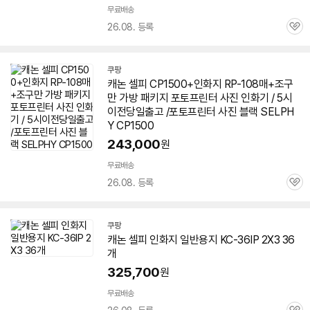
무료배송
26.08. 등록
관
심
쿠팡
캐논
셀피
CP1500+
인화지
RP-108매+조구
만 가방 패키지 포토프린터 사진 인화기 / 5시
이전당일출고 /포토프린터 사진 블랙 SELPH
Y CP1500
243,000
원
무료배송
26.08. 등록
관
심
쿠팡
캐논
셀피
인화지
일반용지 KC-36IP 2X3 36
개
325,700
원
무료배송