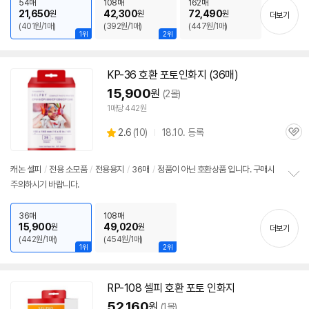
보
54매
108매
162매
21,650
42,300
72,490
원
원
원
펼
더보기
(401원/1매)
(392원/1매)
(447원/1매)
치
1위
2위
기
KP-36 호환 포토
인화지
(36매)
15,900
원
(2몰)
1매당 442원
상
2.6
(
10)
18.10. 등록
관
별
품
심
점
리
캐논
셀피
/
전용 소모품
/
전용용지
/
36매
/
정품이 아닌 호환상품 입니다. 구매시
뷰
주의하시기 바랍니다.
정
보
펼
36매
108매
치
15,900
49,020
원
원
더보기
기
(442원/1매)
(454원/1매)
1위
2위
RP-108
셀피
호환 포토
인화지
52,160
원
(1몰)