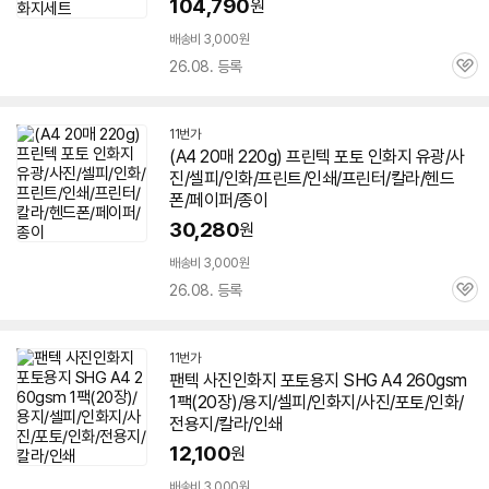
104,790
원
배송비 3,000원
26.08. 등록
관
심
11번가
(A4 20매 220g) 프린텍 포토
인화지
유광/사
진/
셀피
/인화/프린트/인쇄/프린터/칼라/헨드
폰/페이퍼/종이
30,280
원
배송비 3,000원
26.08. 등록
관
심
11번가
팬텍 사진
인화지
포토용지 SHG A4 260gsm
1팩(20장)/용지/
셀피
/
인화지
/사진/포토/인화/
전용지/칼라/인쇄
12,100
원
배송비 3,000원