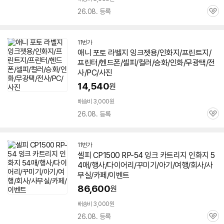
26.08. 등록
관
심
11번가
애니 포토 라벨지 잉크젯용/
인화지
/프린트지/
프린터/헨드폰/
셀피
/컬러/승화/인화/무광택/전
사/PC/사진
14,540
원
배송비 3,000원
26.08. 등록
관
심
11번가
셀피
CP1500 RP-54 잉크 카트리지
인화지
5
4매/행사/다이어리/꾸미기/아기/여행/회사/사
무실/카페/이벤트
86,600
원
배송비 3,000원
26.08. 등록
관