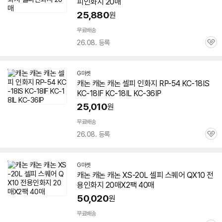
피
인화지
20매
25,880
원
무료배송
26.08. 등록
관
심
G마켓
캐논 캐논 캐논
셀피
인화지
RP-54 KC-18IS
KC-18IF KC-18IL KC-36IP
25,010
원
무료배송
26.08. 등록
관
심
G마켓
캐논 캐논 캐논 XS-20L
셀피
스퀘어 QX10 전
용
인화지
20매X2팩 40매
50,020
원
무료배송