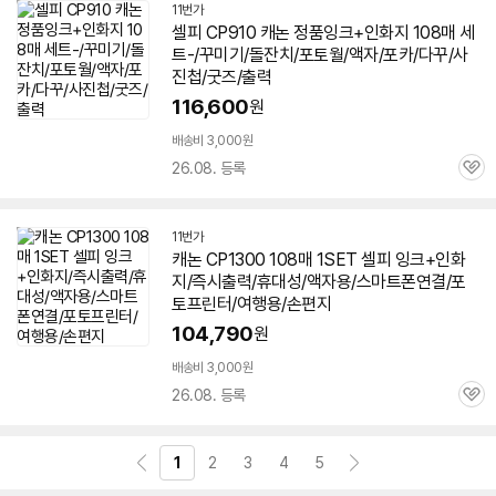
11번가
셀피
CP910 캐논 정품잉크+
인화지
108매 세
트-/꾸미기/돌잔치/포토월/액자/포카/다꾸/사
진첩/굿즈/출력
116,600
원
배송비 3,000원
26.08. 등록
관
심
11번가
캐논 CP1300 108매 1SET
셀피
잉크+
인화
지
/즉시출력/휴대성/액자용/스마트폰연결/포
토프린터/여행용/손편지
104,790
원
배송비 3,000원
26.08. 등록
관
심
1
2
3
4
5