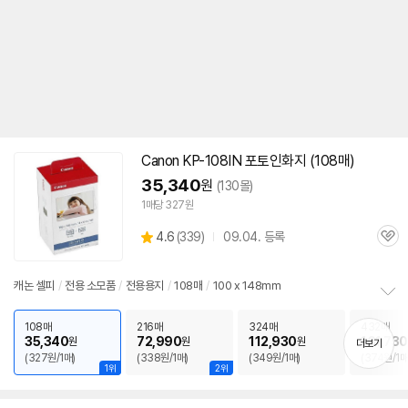
Canon KP-108IN 포토
인화지
(108매)
35,340
원
(130몰)
1매당 327원
상
4.6
(
339)
09.04. 등록
관
별
품
심
점
리
캐논
셀피
/
전용 소모품
/
전용용지
/
108매
/
100 x 148mm
뷰
정
보
108매
216매
324매
432매
35,340
72,990
112,930
161,730
원
원
원
펼
더보기
(327원/1매)
(338원/1매)
(349원/1매)
(374원/1매
치
1위
2위
기