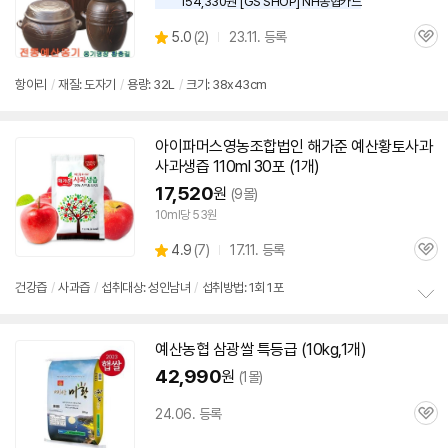
154,330원 [GS SHOP] NH농협카드
상
5.0
(
2)
23.11. 등록
관
별
품
심
점
리
항아리
/
재질: 도자기
/
용량: 32L
/
크기: 38x43cm
뷰
아이파머스영농조합법인 해가준
예산
황토사과
사과생즙 110ml 30포 (1개)
17,520
원
(9몰)
10ml당 53원
상
4.9
(
7)
17.11. 등록
관
별
품
심
점
건강즙
/
사과즙
/
섭취대상: 성인남녀
/
섭취방법: 1회 1포
리
정
뷰
보
예산
농협 삼광쌀 특등급 (10kg,1개)
펼
치
42,990
원
(1몰)
기
24.06. 등록
관
심