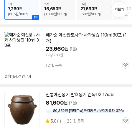
1개
2개
3개
5개
7,260
16,650
21,660
34,500
원
원
원
더보기
(605원/100g)
(1,388원/100g)
(602원/100g)
(575원/10
1위
해가준
예산
황토사과 사과생즙 110ml 30포 (1
개)
23,660
원
(1몰)
1포당 789원
17.11. 등록
관
심
섭취대상: 성인남녀
전통
예산
옹기 발효옹기 긴독1호 17리터
81,600
원
(7몰)
80,352원 [이마트몰] 현대카드 / 무이자 최대 3개월
상
5.0
(
1)
23.11. 등록
관
별
품
심
점