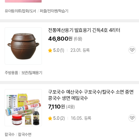
심
유아동의류/잡화/도서
/
퍼즐/전자펜/학습기
전통
예산
옹기 발효옹기 긴독4호 4리터
46,800
원
(6몰)
상
5.0
(
1)
23.01. 등록
관
별
품
심
점
리
뷰
주방용품
/
보관/밀폐용기
구포국수
예산
국수 구포국수/칼국수 소면 중면
세부정보 열기/접기
콩국수 생면 메밀국수
7,110
원
(4몰)
상
5.0
(
2)
16.05. 등록
관
별
품
심
점
리
칼국수
/
칼국수면
뷰