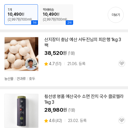
뷰
1개
택배배송
10,490
10,490
원
원
더보기
(2,997원/100ml)
(2,997원/100ml)
1위
2위
산지장터 충남
예산
서두진님의 피은행 1kg 3
팩
38,520
원
(1몰)
상
4.7
(
51)
21.06. 등록
관
별
품
심
점
리
농산물
/
견과류
/
호두
뷰
쵱선생 명품
예산
국수 소면 잔치 국수 클로렐라
1kg 3
28,980
원
(1몰)
상
4.6
(
42)
23.02. 등록
관
별
품
심