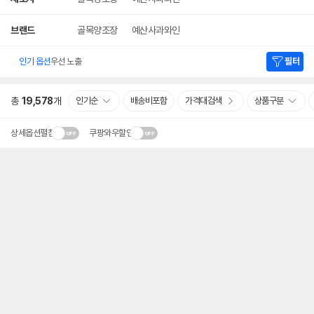
브랜드
골목양조장
예산사과와인
인기 옵션
우선 노출
필터
총
19,578
개
인기순
배송비포함
가격대검색
상품구분
상세옵션펼침
쿠팡와우할인