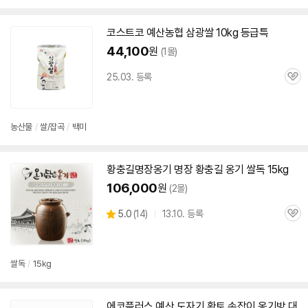
코스트코
예산
농협 삼광쌀 10kg 등급특
44,100
원
(1몰)
25.03. 등록
관
심
농산물
/
쌀/잡곡
/
백미
황충길명장옹기 명장 황충길 옹기 쌀독 15kg
106,000
원
(2몰)
상
5.0
(
14)
13.10. 등록
관
별
품
심
점
리
뷰
쌀독
/
15kg
에코플러스
예산
도자기 황토 손잡이 옹기방 대