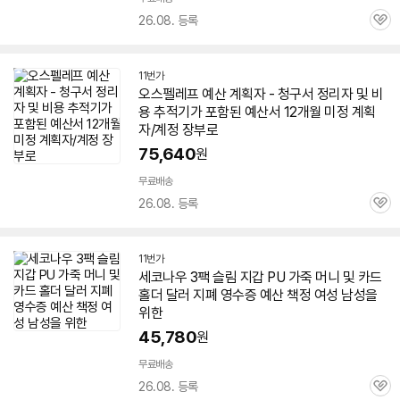
26.08. 등록
관
심
11번가
오스펠레프
예산
계획자 - 청구서 정리자 및 비
용 추적기가 포함된 예산서 12개월 미정 계획
자/계정 장부로
75,640
원
무료배송
26.08. 등록
관
심
11번가
세코나우 3팩 슬림 지갑 PU 가죽 머니 및 카드
홀더 달러 지폐 영수증
예산
책정 여성 남성을
위한
45,780
원
무료배송
26.08. 등록
관