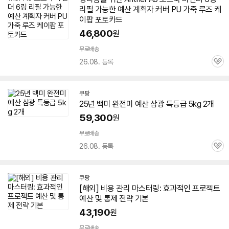
리필 가능한
예산
계획자 커버 PU 가죽 루즈 케
이팝 포토카드
46,800
원
무료배송
26.08. 등록
관
심
쿠팡
25년 백미 완전미
예산
삼광 특등급 5kg 2개
59,300
원
무료배송
26.08. 등록
관
심
쿠팡
[해외] 비용 관리 마스터링: 효과적인 프로젝트
예산
및 통제 전략 기본
43,190
원
무료배송