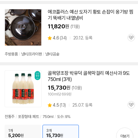
에코플러스
예산
도자기 황토 손잡이 옹기방 찜
기 뚝배기 내열냄비
11,820
원
(11몰)
상
4.6
(
34)
20.12. 등록
관
별
품
심
점
리
주방용품
/
냄비/프라이팬
/
냄비/곰솥
뷰
골목양조장 박유덕 골목막걸리
예산
사과 9도
750ml (3개)
15,730
원
(10몰)
100ml당 699원
상
4.5
(
13)
25.07. 등록
관
별
품
심
점
전통주
/
포장형태: 페트
/
750ml
/
도수: 9%
리
뷰
1개
3개
5,200
15,730
원
원
더보기