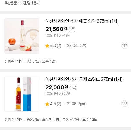
리
주방용품
/
보관/밀폐용기
뷰
예산
사과와인 추사 애플 와인 375ml (1개)
21,560
원
(1몰)
100ml당 5,749원
상
5.0
(
2)
23.04. 등록
관
별
품
심
점
리
전통주
/
와인
/
충청남도
/
도수: 12%
뷰
예산
사과와인 추사 로제 스위트 375ml (1개)
22,000
원
(1몰)
100ml당 5,867원
상
4.5
(
2)
21.08. 등록
관
별
품
심
점
리
전통주
/
와인
/
충청남도
/
포장형태: 병
/
특징: 선물용
/
도수: 12도
뷰