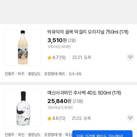
박유덕의 골목 막걸리 오리지널 750ml (1개)
3,510
원
(2몰)
100ml당 468원
상
4.7
(
18)
23.01. 등록
관
별
품
심
점
리
전통주
/
탁주
/
충청남도
/
포장형태: 페트
/
도수: 6도
뷰
예산
사과와인 추사백 40도 500ml (1개)
25,840
원
(23몰)
100ml당 5,168원
상
4.6
(
12)
21.02. 등록
관
별
품
심
점
리
전통주
/
와인
/
충청남도
/
포장형태: 병
/
특징: 선물용
/
도수: 40도
닫
단위 가격별 확인도 가능해요!