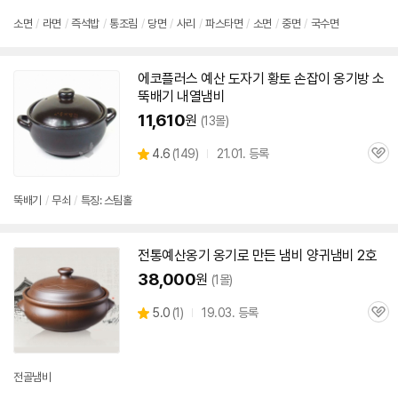
점
리
소면
/
라면
/
즉석밥
/
통조림
/
당면
/
사리
/
파스타면
/
소면
/
중면
/
국수면
뷰
에코플러스
예산
도자기 황토 손잡이 옹기방 소
뚝배기 내열냄비
11,610
원
(13몰)
상
4.6
(
149)
21.01. 등록
관
별
품
심
점
리
뚝배기
/
무쇠
/
특징: 스팀홀
뷰
전통
예산
옹기 옹기로 만든 냄비 양귀냄비 2호
38,000
원
(1몰)
상
5.0
(
1)
19.03. 등록
관
별
품
심
점
리
뷰
전골냄비