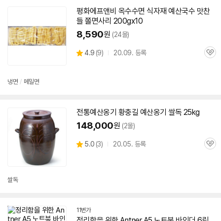
평화에프앤비 옥수수면 식자재
예산
국수 맛찬
들 쫄면사리 200gx10
8,590
원
(24몰)
상
4.9
(
9)
20.09. 등록
관
별
품
심
점
리
냉면
/
메밀면
뷰
전통
예산
옹기 황충길
예산
옹기 쌀독 25kg
148,000
원
(2몰)
상
5.0
(
3)
20.05. 등록
관
별
품
심
점
리
뷰
쌀독
11번가
정리함을 위한 Antner A5 노트북 바인더 6링