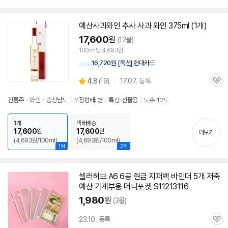
뷰
예산
사과와인 추사 사과 와인 375ml (1개)
17,600
원
(12몰)
100ml당 4,693원
16,720원 [옥션] 현대카드
상
4.8
(
19)
17.07. 등록
관
별
품
심
점
전통주
/
와인
/
충청남도
/
포장형태: 병
/
특징: 선물용
/
도수: 12도
리
뷰
1개
택배배송
17,600
17,600
원
원
더보기
(4,693원/100ml)
(4,693원/100ml)
1위
2위
셀러허브 A6 6공 현금 지퍼백 바인더 5개 저축
예산
가계부용 머니포켓 S11213116
1,980
원
(3몰)
23.10. 등록
관