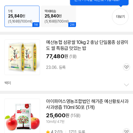
뷰
기
1개
택배배송
25,840
25,840
원
원
더보기
(5,168원/100ml)
(5,168원/100ml)
1위
2위
예산
농협 삼광쌀 10kg 2 충남 단일품종 삼광미
도 쌀 특등급 맛있는 밥
77,480
원
(1몰)
23.06. 등록
관
심
백미
정
보
아이파머스영농조합법인 해가준
예산
황토사과
펼
사과생즙 110ml 50포 (1개)
치
기
25,600
원
(15몰)
10ml당 47원
상
4.2
(
11)
17.11. 등록