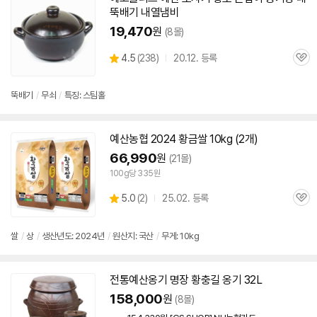
뚝배기 내열냄비
19,470
원
(8몰)
상
4.5
(
238)
20.12. 등록
관
별
품
심
점
리
뚝배기
/
무쇠
/
특징: 스팀홀
뷰
예산
농협 2024 황금쌀 10kg (2개)
66,990
원
(21몰)
100g당 335원
상
5.0
(
2)
25.02. 등록
관
별
품
심
점
리
쌀
/
상
/
생산년도: 2024년
/
원산지: 국산
/
무게: 10kg
뷰
전통
예산
옹기 명장 황충길 옹기 32L
158,000
원
(8몰)