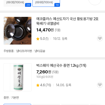
(693원/100ml)
(699원/100ml)
2위
1위
에코플러스
예산
도자기 국산 황토옹기방 2호
뚝배기 내열냄비
14,470
원
(1몰)
상
5.0
(
1)
19.12. 등록
관
별
품
심
점
리
주방용품
/
냄비/프라이팬
/
냄비/곰솥
뷰
벅스웨이
예산
국수 중면 1.2kg (1개)
7,260
원
(5몰)
100g당 605원
상
4.6
(
76)
14.06. 등록
관
별
품
심
점
리
중면
/
기본면
뷰