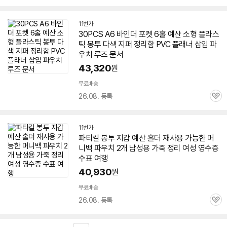
심
11번가
30PCS A6 바인더 포켓 6홀
예산
소형 플라스
틱 봉투 다색 지퍼 정리함 PVC 플래너 삽입 파
우치 루즈 문서
43,320
원
무료배송
26.08. 등록
관
심
11번가
파티킬 봉투 지갑
예산
홀더 재사용 가능한 머
니백 파우치 2개 남성용 가죽 정리 여성 영수증
수표 여행
40,930
원
무료배송
26.08. 등록
관
심