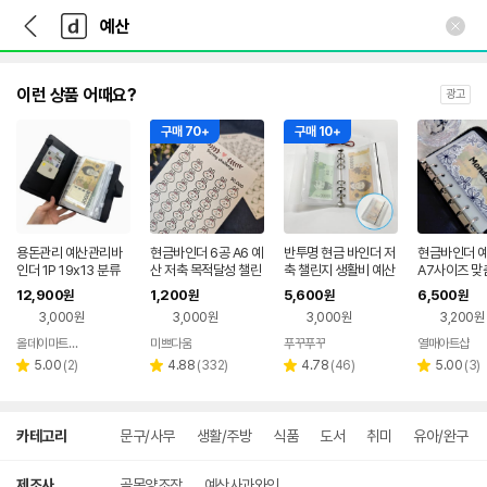
뒤
다
본문 바로가기
다
로
나
나
가
와
와
기
메
인
이런 상품 어때요?
광고
구매 70+
구매 10+
용돈관리 예산관리바
현금바인더 6공 A6 예
반투명 현금 바인더 저
현금바인더 
인더 1P 19x13 분류
산 저축 목적달성 챌린
축 챌린지 생활비 예산
A7사이즈 맞
라벨 예산봉투 다이어
지 세이빙 보드판 토끼
다이어리 머니포켓 A6
플 라인 플라
12,900
1,200
5,600
6,500
원
원
원
원
리 현금지갑 블랙
1K 속지
지퍼백 5P
3,000원
3,000원
3,000원
3,200원
올데이마트4u
미쁘다움
푸꾸푸꾸
열매아트샵
네이버
네이버
네이버
리
페이
리
페이
리
페이
리
5.00
(
2
)
4.88
(
332
)
4.78
(
46
)
5.00
(
3
)
별
별
별
별
뷰
뷰
뷰
뷰
점
점
점
점
수
수
수
수
상
카테고리
문구/사무
생활/주방
식품
도서
취미
유아/완구
세
검
색
제조사
골목양조장
예산사과와인