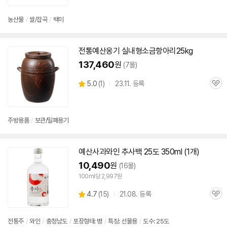
농산물
/
쌀/잡곡
/
백미
전통
예산
옹기 실내형소금항아리25kg
137,460
원
(7몰)
상
5.0
(
1)
23.11. 등록
관
별
품
심
점
리
뷰
주방용품
/
보관/밀폐용기
예산
사과와인 추사백 25도 350ml (1개)
10,490
원
(16몰)
100ml당 2,997원
상
4.7
(
15)
21.08. 등록
관
별
품
심
점
리
전통주
/
와인
/
충청남도
/
포장형태: 병
/
특징: 선물용
/
도수: 25도