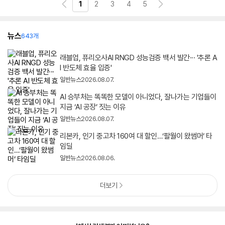
1
2
3
4
5
뉴스
643개
래블업, 퓨리오사AI RNGD 성능검증 백서 발간··· '추론 A
I 반도체 효율 입증'
일반뉴스
2026.08.07.
AI 승부처는 똑똑한 모델이 아니었다, 잘나가는 기업들이
지금 ‘AI 공장’ 짓는 이유
일반뉴스
2026.08.07.
리본카, 인기 중고차 160여 대 할인…‘팔월이 왔썸머’ 타
임딜
일반뉴스
2026.08.06.
더보기