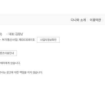
다나와 소개
이용약관
차)
대표: 김정남
부가통신사업: 제003081호
사업자정보확인
텐츠이용안내
판매자에게 있습니다.
본사는 광고에 대한 책임을 지지 않습니다.