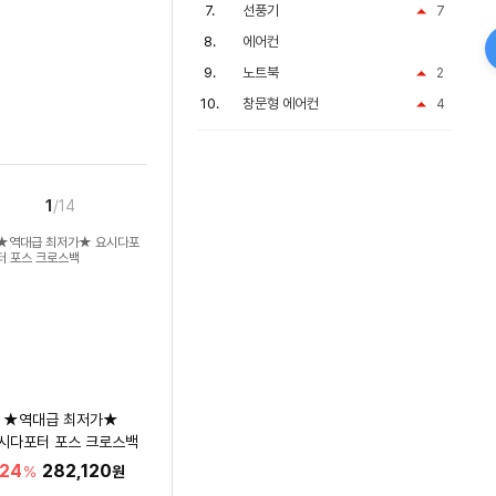
선풍기
7
에어컨
노트북
2
창문형 에어컨
4
1
/14
★역대급 최저가★
시다포터 포스 크로스백
24
282,120
%
원