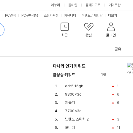
에누리
몰테일
플레이오토
메이크샵
PC견적
PC구매상담
쇼핑기획전
커뮤니티
이벤트
/
체험단
더보기
최근
관심
로그인
공유
관
련
다나와 인기 키워드
컨
텐
급상승 키워드
1
/8
츠
ddr5 16gb
1
9800x3d
6
제습기
6
7700x3d
닌텐도 스위치 2
3
모니터
11