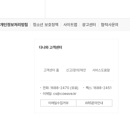
개인정보처리방침
청소년 보호정책
사이트맵
광고센터
협력사문의
다나와 고객센터
고객센터 홈
신고/문의/제안
서비스도움말
전화: 1688-2470 (유료)
팩스: 1688-2451
이메일: cs@cowave.kr
이메일수집거부
ARS문의안내