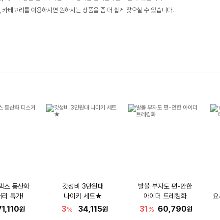
, 카테고리를 이용하시면 원하시는 상품을 좀 더 쉽게 찾으실 수 있습니다.
텍스 등산화
갓성비 3만원대
발볼 부자도 편-안한
리 특가!
나이키 세트★
아이더 트레킹화
요
71,110
3
34,115
31
60,790
원
%
원
%
원