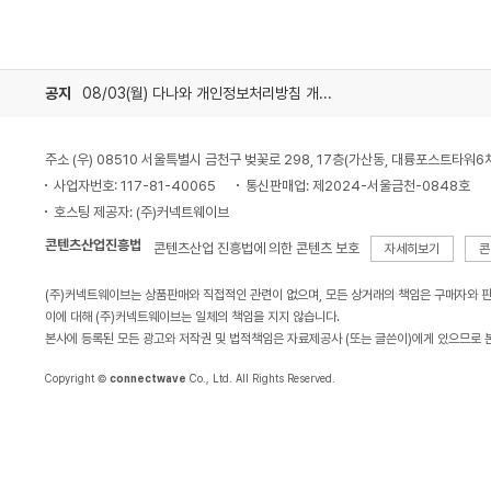
공지
08/03(월) 다나와 개인정보처리방침 개정 안내
주소 (우) 08510 서울특별시 금천구 벚꽃로 298, 17층(가산동, 대륭포스트타워6
사업자번호: 117-81-40065
통신판매업: 제2024-서울금천-0848호
호스팅 제공자: (주)커넥트웨이브
콘텐츠산업진흥법
콘텐츠산업 진흥법에 의한 콘텐츠 보호
자세히보기
콘
(주)커넥트웨이브는 상품판매와 직접적인 관련이 없으며, 모든 상거래의 책임은 구매자와 
이에 대해 (주)커넥트웨이브는 일체의 책임을 지지 않습니다.
본사에 등록된 모든 광고와 저작권 및 법적책임은 자료제공사 (또는 글쓴이)에게 있으므로 
Copyright ©
connectwave
Co., Ltd. All Rights Reserved.