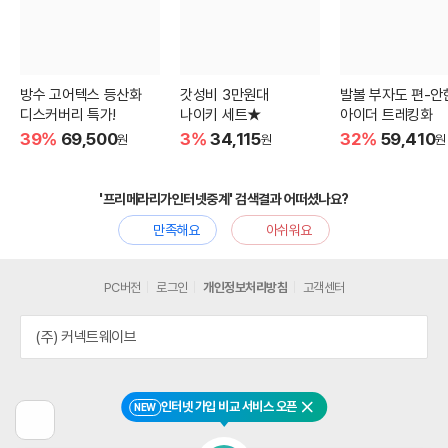
방수 고어텍스 등산화
갓성비 3만원대
발볼 부자도 편-안
디스커버리 특가!
나이키 세트★
아이더 트레킹화
39%
69,500
3%
34,115
32%
59,410
원
원
원
'프리메라리가인터넷중계' 검색결과 어떠셨나요?
만족해요
아쉬워요
PC버전
로그인
개인정보처리방침
고객센터
(주) 커넥트웨이브
인터넷 가입 비교 서비스 오픈
NEW
닫기
이
전