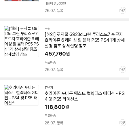
배송비 3,500원
26.07. 등록
관
심
쿠팡
[해외] 로지쿨 G923d 그란 투리스모7 포르자
호라이즌
6 레이싱 휠 블랙 PS5 PS
4
1개 상세
설명 참조 상세설명 참조
457,760
원
무료배송
26.07. 등록
관
심
11번가
호라이즌
포비든 웨스트 컬렉터스 에디션 - PS
4
및 PS5 라이선스
118,800
원
무료배송
26.07. 등록
관