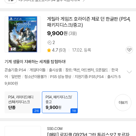
게릴라 게임즈
호라이즌
제로 던 한글판 (PS
4
,
패키지디스크/중고)
9,900
원
(3몰)
2
상
상
4.7
(
93)
17.02. 등록
품
관
별
의
품
심
점
견
기계 생물이 지배하는 세계를 탐험하라!
리
뷰
콘솔기종: PS
4
/
게임타이틀
/
출시상품
/
장르: 액션, 어드벤처, 오픈월드
/
한국
어
/
일반판
/
청소년이용불가
/
PS5 성능 향상
/
지원기종: PS5,PS
4
/
출시가: 5
정
9,800원
보
펼
치
PS4, 리미티드에디
PS4, 패키지디스크/
기
션/패키지디스크
중고
더보기
단종
9,900
원
2위
1위
SSG.COM
[해외] 로지쿨 G923d 그란 투리스모7 포르자