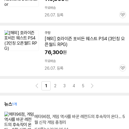
무료배송
26.07. 등록
관
심
쿠팡
[해외]
호라이즌
포비든 웨스트 PS
4
(3인칭 오
픈월드 RPG)
76,300
원
무료배송
26.07. 등록
관
심
1
2
3
4
5
뉴스
1개
메타96점, 게임 역사를 바꾼 레전드의 후속작이 온다... 5
월 신작 게임 총정리