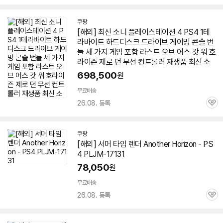
심
쿠팡
[해외] 최신 소니 플레이스테이션
4
PS
4
1테
라바이트 하드디스크 드라이브 게이밍 콘솔 번
들 세 가지 게임 포함 라스트 오브 어스 갓 워
호
라이즌
제로 던 무선 컨트롤러 재생품 최신 소
698,500
원
무료배송
26.08. 등록
관
심
쿠팡
[해외] 서머 타임 렌더 Another Horizon - PS
4
PLJM-17131
78,050
원
무료배송
26.08. 등록
관
심