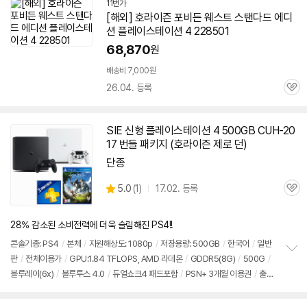
11번가
[해외]
호라이즌
포비든 웨스트 스탠다드 에디
션 플레이스테이션
4
228501
68,870
원
배송비 7,000원
26.04. 등록
관
심
SIE 신형 플레이스테이션
4
500GB CUH-20
17 번들 패키지 (
호라이즌
제로 던)
단종
상
5.0
(
1)
17.02. 등록
관
별
품
심
점
리
28% 감소된 소비전력에 더욱 슬림해진 PS4!!
뷰
콘솔기종: PS
4
/
본체
/
지원해상도: 1080p
/
저장용량: 500GB
/
한국어
/
일반
판
/
전체이용가
/
GPU:1.84 TFLOPS, AMD 라데온
/
GDDR5(8G)
/
500G
/
정
블루레이(6x)
/
블루투스 4.0
/
듀얼쇼크4 패드포함
/
PSN+ 3개월 이용권
/
출시
보
펼
가: 59,800원
치