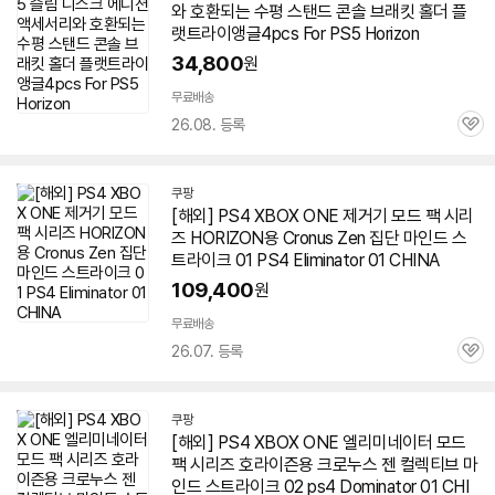
와 호환되는 수평 스탠드 콘솔 브래킷 홀더 플
랫트라이앵글
4
pcs For PS5 Horizon
34,800
원
무료배송
26.08. 등록
관
심
쿠팡
[해외] PS
4
XBOX ONE 제거기 모드 팩 시리
즈 HORIZON용 Cronus Zen 집단 마인드 스
트라이크 01 PS
4
Eliminator 01 CHINA
109,400
원
무료배송
26.07. 등록
관
심
쿠팡
[해외] PS
4
XBOX ONE 엘리미네이터 모드
팩 시리즈
호라이즌
용 크로누스 젠 컬렉티브 마
인드 스트라이크 02 ps
4
Dominator 01 CHI