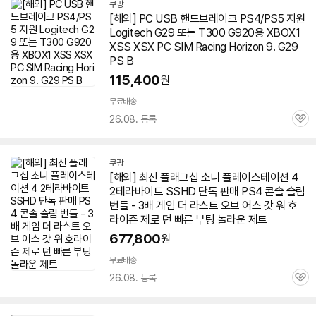
쿠팡
[해외] PC USB 핸드브레이크 PS
4
/PS5 지원
Logitech G29 또는 T300 G920용 XBOX1
XSS XSX PC SIM Racing Horizon 9. G29
PS B
115,400
원
무료배송
26.08. 등록
관
심
쿠팡
[해외] 최신 플래그십 소니 플레이스테이션
4
2테라바이트 SSHD 단독 판매 PS
4
콘솔 슬림
번들 - 3배 게임 더 라스트 오브 어스 갓 워
호
라이즌
제로 던 빠른 부팅 놀라운 제트
677,800
원
무료배송
26.08. 등록
관
심