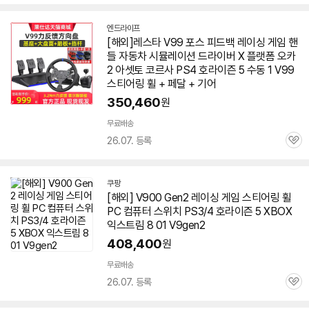
심
엔드라이프
네
[해외]레스타 V99 포스 피드백 레이싱 게임 핸
이
들 자동차 시뮬레이션 드라이버 X 플랫폼 오카
버
페
2 아셋토 코르사 PS
4
호라이즌
5 수동 1 V99
이
스티어링 휠 + 페달 + 기어
350,460
원
무료배송
26.07. 등록
관
심
쿠팡
[해외] V900 Gen2 레이싱 게임 스티어링 휠
PC 컴퓨터 스위치 PS3/
4
호라이즌
5 XBOX
익스트림 8 01 V9gen2
408,400
원
무료배송
26.07. 등록
관
심