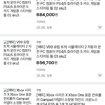
전 PC 컴퓨터 PS
4
/5
호라이즌
5 카드 게임용
스티어링 휠 02 sku3
684,000
원
무료배송
26.08. 등록
관
심
쿠팡
[해외] V99 유럽 트럭 시뮬레이터 2 자동차 운
전 PC 컴퓨터 PS
4
/5
호라이즌
5 카드 게임용
스티어링 휠 03 sku2
656,700
원
무료배송
26.08. 등록
관
심
쿠팡
[해외] Xbox 시리즈 X Xbox One 표준 컨트롤
러 Gampad 어댑터 소장용 마인드 크로노스
젠 PS
4
PS5 용 1개 3) HORIZON