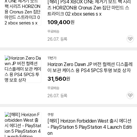
[해외] PS
4
XBOX ONE 제거기 모드 팩 시리
즈 HORIZON용 Cronus Zen 집단 마인드 스
트라이크 02 xbox series s x
109,400
원
무료배송
26.07. 등록
관
심
11번가
Horizon Zero Dawn JP 버전 컬렉션 디스플레
이 보관 케이스 용 PS
4
5PCS 투명 보호 상자
31,560
원
무료배송
26.07. 등록
관
심
쿠팡
[해외] Horizon Forbidden West 출시 에디션
- PlayStation 5 PlayStation
4
Launch Editi
on