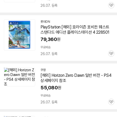
26.07. 등록
관
심
롯데ON
PlayStation [해외]
호라이즌
포비든 웨스트
스탠다드 에디션 플레이스테이션
4
228501
79,360
원
세부정보 열기/접기
무료배송
26.07. 등록
관
심
쿠팡
[해외] Horizon Zero Dawn 일반 버전 - PS
4
상세페이지 참조
55,080
원
무료배송
26.07. 등록
관
심