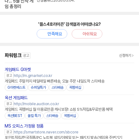
신상품뉴스
2026.05.04.
'플스4호라이즌' 검색결과 어떠셨나요?
만족해요
아쉬워요
파워링크
광고
신청하기
게임패드 G마켓
http://m.gmarket.co.kr
광고
게임패드 주말까지 매일매일 빠른배송, 오늘 주문 내일도착 스타배송
G마켓베스트
슈퍼딜특가
스타배송
꼭멤버십
옥션 게임패드
http://mobile.auction.co.kr
광고
게임패드 꼭멤버십 월 이용료만큼 캐시보장! 쇼핑 5%적립&무료반품 혜택
옥션BEST
올킬 특가
스타배송
꼭멤버십
MS 오피스 가정용 정품
네이버페이 플러스
https://smartstore.naver.com/sbcore
광고
포인트적립/한국정품/PC,노트북 설치/이메일 또는 패키지 발송/게임용 주변기기