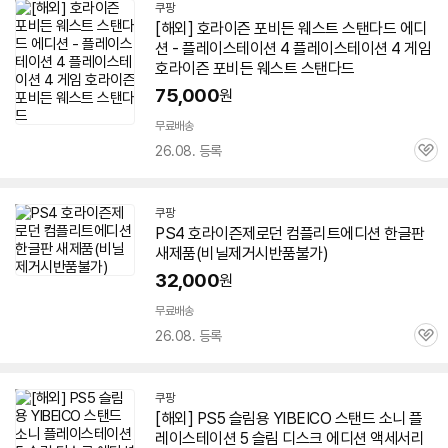
쿠팡
[해외]
호라이즌
포비든 웨스트 스탠다드 에디
션 - 플레이스테이션
4
플레이스테이션
4
게임
호라이즌
포비든 웨스트 스탠다드
75,000
원
무료배송
26.08. 등록
관
심
쿠팡
PS
4
호라이즌
제로던 컴플리트에디션 한글판
새제품(비닐제거시반품불가)
32,000
원
무료배송
26.08. 등록
관
심
쿠팡
[해외] PS5 슬림용 YIBEICO 스탠드 소니 플
레이스테이션 5 슬림 디스크 에디션 액세서리