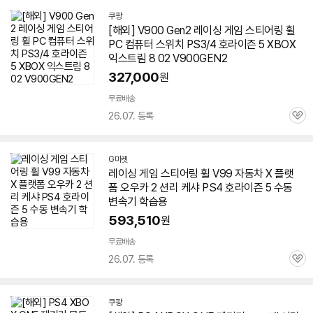
쿠팡
[해외] V900 Gen2 레이싱 게임 스티어링 휠
PC 컴퓨터 스위치 PS3/
4
호라이즌
5 XBOX
익스트림 8 02 V900GEN2
327,000
원
무료배송
26.07. 등록
관
심
G마켓
레이싱 게임 스티어링 휠 V99 자동차 X 플랫
폼 오우카 2 션리 케샤 PS
4
호라이즌
5 수동
변속기 학습용
593,510
원
무료배송
26.07. 등록
관
심
쿠팡