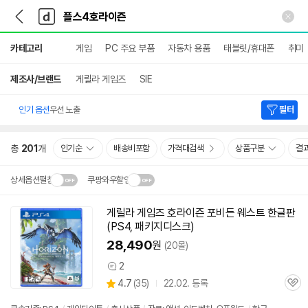
뒤
다
본문 바로가기
다
로
나
나
가
와
와
상
기
메
카테고리
게임
PC 주요 부품
자동차 용품
태블릿/휴대폰
취미
세
인
검
색
제조사/브랜드
게릴라 게임즈
SIE
인기 옵션
우선 노출
필터
총
201
개
인기순
배송비포함
가격대검색
상품구분
결
상세옵션펼침
쿠팡와우할인
설치 환경·지역에 따라
게릴라 게임즈
호라이즌
포비든 웨스트 한글판
동
닫
배송·설치비가 달라집니다.
(PS
4
, 패키지디스크)
영
기
상
28,490
원
(20몰)
2
상
상
4.7
(
35)
22.02. 등록
품
관
별
의
품
심
점