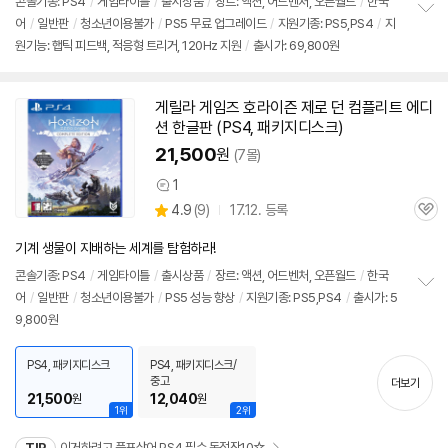
견
콘솔기종: PS
4
/
게임타이틀
/
출시상품
/
장르: 액션, 어드벤처, 오픈월드
/
한국
리
어
/
일반판
/
청소년이용불가
/
PS5 무료 업그레이드
/
지원기종: PS5,PS
4
/
지
정
뷰
원기능: 햅틱 피드백, 적응형 트리거, 120Hz 지원
/
출시가: 69,800원
보
펼
치
기
게릴라 게임즈
호라이즌
제로 던 컴플리트 에디
동
션 한글판 (PS
4
, 패키지디스크)
영
상
21,500
원
(7몰)
1
상
상
4.9
(
9)
17.12. 등록
품
관
별
의
품
심
점
견
기계 생물이 지배하는 세계를 탐험하라!
리
뷰
콘솔기종: PS
4
/
게임타이틀
/
출시상품
/
장르: 액션, 어드벤처, 오픈월드
/
한국
어
/
일반판
/
청소년이용불가
/
PS5 성능 향상
/
지원기종: PS5,PS
4
/
출시가: 5
정
9,800원
보
펼
치
PS4, 패키지디스크
PS4, 패키지디스크/
기
중고
더보기
21,500
12,040
원
원
1위
2위
TIP
이거하려고 플포샀어 PS4 필수 독점작10☆