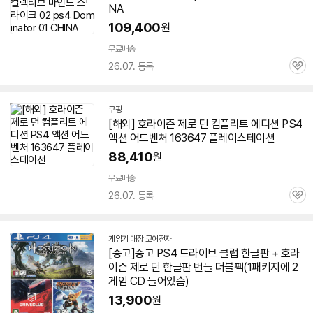
NA
109,400
원
무료배송
26.07. 등록
관
심
쿠팡
[해외]
호라이즌
제로 던 컴플리트 에디션 PS
4
액션 어드벤처 163647 플레이스테이션
88,410
원
무료배송
26.07. 등록
관
심
게임기 매장 코어전자
네
[중고]중고 PS
4
드라이브 클럽 한글판 +
호라
이
이즌
제로 던 한글판 번들 더블팩(1패키지에 2
버
페
게임 CD 들어있슴)
이
13,900
원