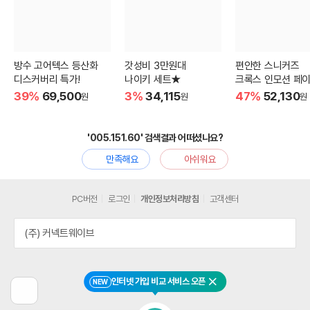
방수 고어텍스 등산화
갓성비 3만원대
편안한 스니커즈
디스커버리 특가!
나이키 세트★
크록스 인모션 페이
39%
69,500
3%
34,115
47%
52,130
원
원
원
'005.151.60' 검색결과 어떠셨나요?
만족해요
아쉬워요
PC버전
로그인
개인정보처리방침
고객센터
(주) 커넥트웨이브
인터넷 가입 비교 서비스 오픈
NEW
닫기
이
전