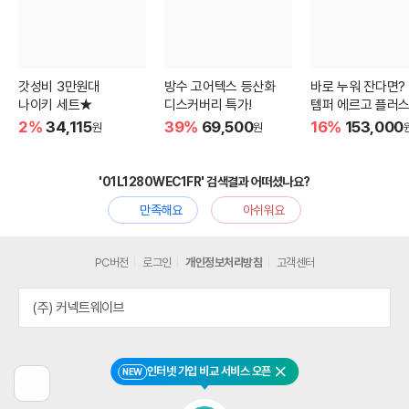
갓성비 3만원대
방수 고어텍스 등산화
바로 누워 잔다면?
나이키 세트★
디스커버리 특가!
템퍼 에르고 플러스
2%
34,115
39%
69,500
16%
153,000
원
원
'01L1280WEC1FR' 검색결과 어떠셨나요?
만족해요
아쉬워요
PC버전
로그인
개인정보처리방침
고객센터
(주) 커넥트웨이브
인터넷 가입 비교 서비스 오픈
NEW
닫기
이
전