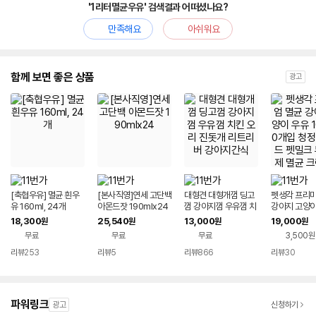
'1리터멸균우유' 검색결과 어떠셨나요?
만족해요
아쉬워요
함께 보면 좋은 상품
광고
[축협우유] 멸균 흰우
[본사직영]연세 고단백
대형견 대형개껌 딩고
펫생각 프리미
유 160ml, 24개
아몬드잣 190mlx24
껌 강아지껌 우유껌 치
강아지 고양이
킨 오리 진돗개 리트리
0ml 10개입
18,300
25,540
13,000
19,000
원
원
원
원
버 강아지간식
랜드 펫밀크 
무료
무료
무료
3,500원
멸균 크랜베리
장 건강 음수
리뷰
253
리뷰
5
리뷰
866
리뷰
30
파워링크
광고
신청하기