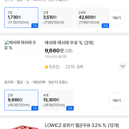
뷰
1개
2개
24개
1,730
3,510
42,600
원
원
원
더보기
(173원/100ml)
(176원/100ml)
(178원/100ml)
1위
2위
에쉬레 에쉬레
우유
1L (2개)
9,660
원
(2몰)
100ml당 483원
상
5.0
(
1)
23.10. 등록
관
별
품
심
점
리
흰
우유
/
멸균
/
1L
/
테트라팩
/
원산지: 프랑스
뷰
2개
4개
9,660
15,300
원
원
더보기
(483원/100ml)
(383원/100ml)
1위
2위
LOWICZ 로위키
멸균
우유
3.2% 1L (12개)