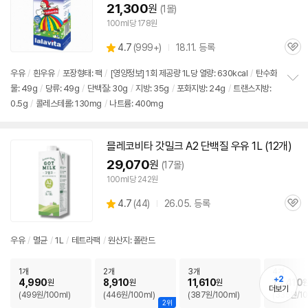
21,300
원
(1몰)
100ml당 178원
상
4.7
(
999+)
18.11. 등록
관
별
품
심
점
우유
/
흰
우유
/
포장형태: 팩
/
[영양정보] 1회 제공량 1L당 열량: 630kcal
/
탄수화
리
물: 49g
/
당류: 49g
/
단백질: 30g
/
지방: 35g
/
포화지방: 24g
/
트랜스지방:
정
뷰
0.5g
/
콜레스테롤: 130mg
/
나트륨: 400mg
보
펼
치
기
믈레코비타 갓밀크 A2 단백질
우유
1L (12개)
29,070
원
(17몰)
100ml당 242원
상
4.7
(
44)
26.05. 등록
관
별
품
심
점
리
우유
/
멸균
/
1L
/
테트라팩
/
원산지: 폴란드
뷰
1개
2개
3개
4개
+2
4,990
8,910
11,610
13,410
원
원
원
더보기
(499원/100ml)
(446원/100ml)
(387원/100ml)
(335원/10
2위