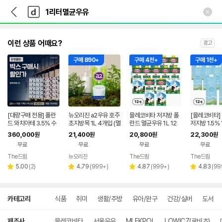
뒤
다
본문 바로가기
다
로
나
나
가
와
와
기
메
인
이런 상품 어때요?
광고
구매 890+
구매 4천+
구매 1천+
[대량구매 전용] 폴란
뉴오리진 a2우유 호주
믈레코비타 저지방 폴
[믈레코비타]
드 와치아테 3.5% 수
초지방목 1L 4개입 (멸
란드 멸균우유 1L 12
저지방 1.5% 
입 멸균우유 1L 12입
균실온보관)
개입 박스
12개
360,000
21,400
20,800
22,300
원
원
원
원
무료
무료
무료
무료
The드림
뉴오리진
The드림
The드림
리
리
리
리
5.00
(
2
)
4.79
(
999+
)
4.87
(
999+
)
4.83
(
99
별
별
별
별
뷰
뷰
뷰
뷰
점
점
점
점
수
수
수
수
상
카테고리
식품
취미
생활/주방
유아/완구
건강/실버
도서
세
검
색
제조사
믈레코비타
서울우유
MLEKPOL
LOWICZ(로비츠)