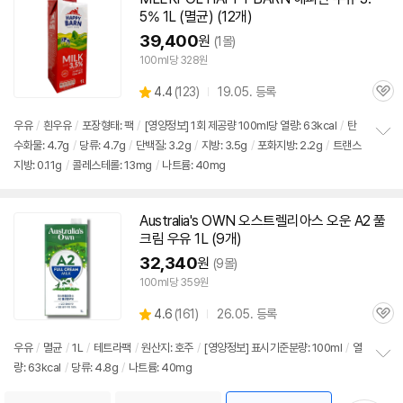
5% 1L (
멸균
) (12개)
39,400
원
(1몰)
100ml당 328원
상
4.4
(
123)
19.05. 등록
관
별
품
심
점
우유
/
흰
우유
/
포장형태: 팩
/
[영양정보] 1회 제공량 100ml당 열량: 63kcal
/
탄
리
수화물: 4.7g
/
당류: 4.7g
/
단백질: 3.2g
/
지방: 3.5g
/
포화지방: 2.2g
/
트랜스
정
뷰
지방: 0.11g
/
콜레스테롤: 13mg
/
나트륨: 40mg
보
펼
치
기
Australia's OWN 오스트렐리아스 오운 A2 풀
크림
우유
1L (9개)
32,340
원
(9몰)
100ml당 359원
상
4.6
(
161)
26.05. 등록
관
별
품
심
점
우유
/
멸균
/
1L
/
테트라팩
/
원산지: 호주
/
[영양정보] 표시기준분량: 100ml
/
열
리
량: 63kcal
/
당류: 4.8g
/
나트륨: 40mg
정
뷰
보