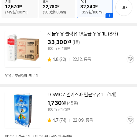
펼
3개
6개
9개
치
12,570
22,780
32,340
원
원
원
더보기
기
(419원/100ml)
(380원/100ml)
(359원/100ml)
1위
서울
우유
클릭유 1A등급
우유
1L (8개)
33,300
원
(1몰)
100ml당 416원
상
4.8
(
22)
22.12. 등록
관
별
품
심
점
리
우유
/
포장형태: 팩
/
1L
뷰
LOWICZ 밀키스마
멸균
우유
1L (1개)
1,730
원
(45몰)
100ml당 173원
상
4.7
(
74)
22.09. 등록
관
별
품
심
점
리
흰
우유
/
멸균
/
1L
/
테트라팩
/
원산지: 폴란드