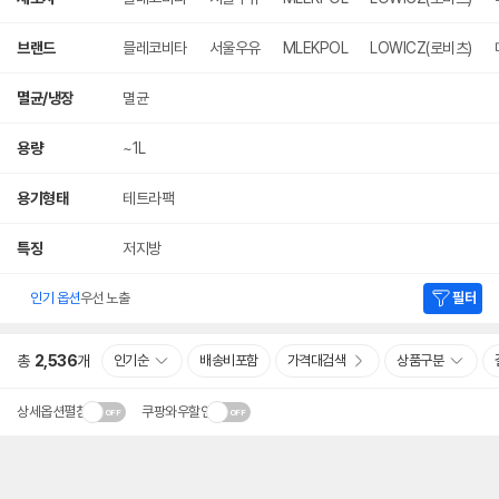
브랜드
믈레코비타
서울우유
MLEKPOL
LOWICZ(로비츠)
멸균/냉장
멸균
용량
~1L
용기형태
테트라팩
특징
저지방
인기 옵션
우선 노출
필터
총
2,536
개
인기순
배송비포함
가격대검색
상품구분
상세옵션펼침
쿠팡와우할인