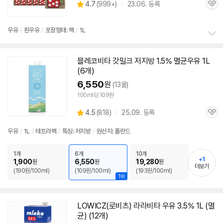
상
4.7
(
999+)
23.06. 등록
관
별
품
심
점
리
우유
/
흰
우유
/
포장형태: 팩
/
1L
뷰
정
보
믈레코비타 갓밀크 저지방 1.5%
멸균
우유
1L
펼
(6개)
치
기
6,550
원
(13몰)
100ml당 109원
상
4.5
(
818)
25.09. 등록
관
별
품
심
점
우유
/
1L
/
테트라팩
/
특징: 저지방
/
원산지: 폴란드
리
뷰
1개
6개
10개
+1
1,900
6,550
19,280
원
원
원
더보기
(190원/100ml)
(109원/100ml)
(193원/100ml)
1위
LOWICZ(로비츠) 라라비타
우유
3.5% 1L (
멸
균
) (12개)