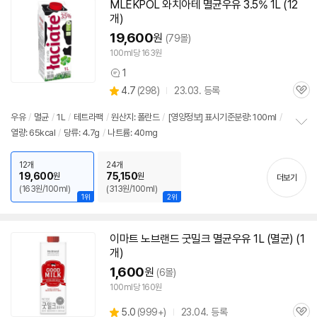
MLEKPOL 와치아테
멸균
우유
3.5% 1L (12
개)
19,600
원
(79몰)
100ml당 163원
1
상
상
4.7
(
298)
23.03. 등록
품
관
별
의
품
심
점
견
우유
/
멸균
/
1L
/
테트라팩
/
원산지: 폴란드
/
[영양정보] 표시기준분량: 100ml
/
리
열량: 65kcal
/
당류: 4.7g
/
나트륨: 40mg
정
뷰
보
펼
12개
24개
치
19,600
75,150
원
원
더보기
기
(163원/100ml)
(313원/100ml)
1위
2위
이마트 노브랜드 굿밀크
멸균
우유
1L (
멸균
) (1
개)
1,600
원
(6몰)
100ml당 160원
상
5.0
(
999+)
23.04. 등록
관