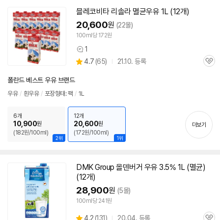
믈레코비타 리솔라
멸균
우유
1L (12개)
20,600
원
(22몰)
100ml당 172원
1
상
상
4.7
(
65)
21.10. 등록
품
관
별
의
품
심
점
견
폴란드 베스트 우유 브랜드
리
뷰
우유
/
흰
우유
/
포장형태: 팩
/
1L
6개
12개
10,900
20,600
원
원
더보기
(182원/100ml)
(172원/100ml)
2위
1위
DMK Group 올덴버거
우유
3.5% 1L (
멸균
)
(12개)
28,900
원
(5몰)
100ml당 241원
상
4.2
(
131)
20.04. 등록