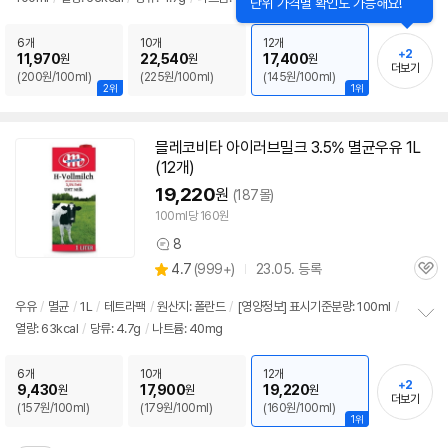
정
뷰
보
펼
6개
10개
12개
+2
치
11,970
22,540
17,400
원
원
원
더보기
기
(200원/100ml)
(225원/100ml)
(145원/100ml)
2위
1위
믈레코비타 아이러브밀크 3.5%
멸균
우유
1L
(12개)
19,220
원
(187몰)
100ml당 160원
8
상
상
4.7
(
999+)
23.05. 등록
품
관
별
의
품
심
점
견
우유
/
멸균
/
1L
/
테트라팩
/
원산지: 폴란드
/
[영양정보] 표시기준분량: 100ml
/
리
열량: 63kcal
/
당류: 4.7g
/
나트륨: 40mg
정
뷰
보
펼
6개
10개
12개
+2
치
9,430
17,900
19,220
원
원
원
더보기
기
(157원/100ml)
(179원/100ml)
(160원/100ml)
1위