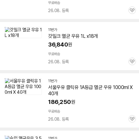
무료배송
26.08. 등록
관
심
11번가
갓밀크
멸균
우유
1L x18개
36,840
원
무료배송
26.08. 등록
관
심
11번가
서울
우유
클릭유 1A등급
멸균
우유
1000ml X
40개
186,250
원
무료배송
26.08. 등록
관
심
11번가