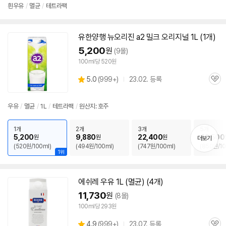
점
흰
우유
/
멸균
/
테트라팩
리
뷰
유한양행 뉴오리진 a2 밀크 오리지널 1L (1개)
5,200
원
(9몰)
100ml당 520원
상
5.0
(
999+)
23.02. 등록
관
별
품
심
점
리
우유
/
멸균
/
1L
/
테트라팩
/
원산지: 호주
뷰
1개
2개
3개
5개
5,200
9,880
22,400
42,500
원
원
원
더보기
(520원/100ml)
(494원/100ml)
(747원/100ml)
(850원/10
1위
에쉬레
우유
1L (
멸균
) (4개)
11,730
원
(8몰)
100ml당 293원
상
4.9
(
999+)
23.07. 등록