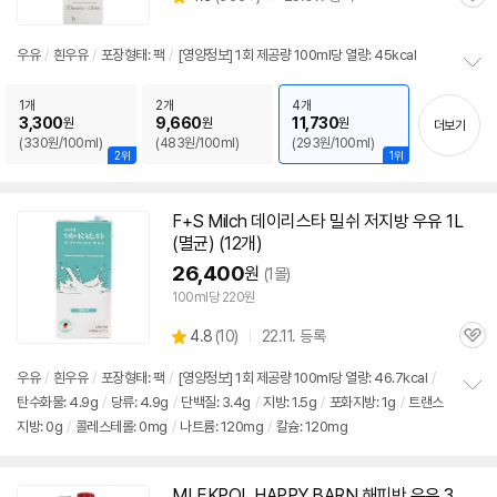
관
별
품
심
점
리
우유
/
흰
우유
/
포장형태: 팩
/
[영양정보] 1회 제공량 100ml당 열량: 45kcal
뷰
정
보
1개
2개
4개
3,300
9,660
11,730
원
원
원
펼
더보기
(330원/100ml)
(483원/100ml)
(293원/100ml)
치
2위
1위
기
F+S Milch 데이리스타 밀쉬 저지방
우유
1L
(
멸균
) (12개)
26,400
원
(1몰)
100ml당 220원
상
4.8
(
10)
22.11. 등록
관
별
품
심
점
우유
/
흰
우유
/
포장형태: 팩
/
[영양정보] 1회 제공량 100ml당 열량: 46.7kcal
/
리
탄수화물: 4.9g
/
당류: 4.9g
/
단백질: 3.4g
/
지방: 1.5g
/
포화지방: 1g
/
트랜스
정
뷰
지방: 0g
/
콜레스테롤: 0mg
/
나트륨: 120mg
/
칼슘: 120mg
보
펼
치
기
MLEKPOL HAPPY BARN 해피반
우유
3.