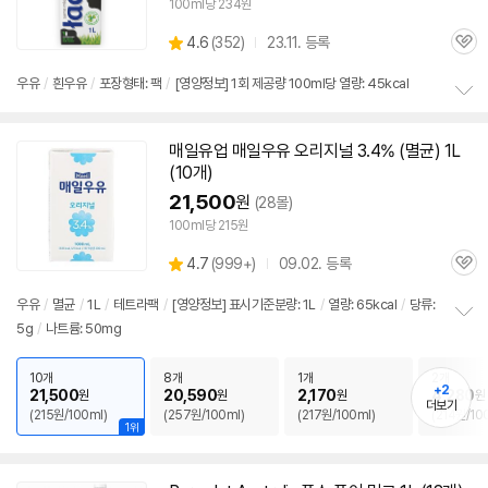
100ml당 234원
상
4.6
(
352)
23.11. 등록
관
별
품
심
점
우유
/
흰
우유
/
포장형태: 팩
/
[영양정보] 1회 제공량 100ml당 열량: 45kcal
리
정
뷰
보
매일유업 매일
우유
오리지널 3.4% (
멸균
) 1L
펼
(10개)
치
기
21,500
원
(28몰)
100ml당 215원
상
4.7
(
999+)
09.02. 등록
관
별
품
심
점
우유
/
멸균
/
1L
/
테트라팩
/
[영양정보] 표시기준분량: 1L
/
열량: 65kcal
/
당류:
리
5g
/
나트륨: 50mg
정
뷰
보
펼
10개
8개
1개
2개
+2
치
21,500
20,590
2,170
4,280
원
원
원
원
더보기
기
(215원/100ml)
(257원/100ml)
(217원/100ml)
(214원/10
1위