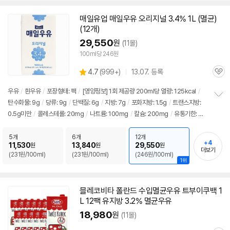
매일유업 매일
우유
오리지널 3.4% 1L (
멸균
)
(12개)
29,550
원
(11몰)
100ml당 246원
상
4.7
(
999+)
13.07. 등록
관
별
품
심
점
우유
/
흰
우유
/
포장형태: 팩
/
[영양정보] 1회 제공량 200ml당 열량: 125kcal
/
리
탄수화물: 9g
/
당류: 9g
/
단백질: 6g
/
지방: 7g
/
포화지방: 1.5g
/
트랜스지방:
정
뷰
0.5g미만
/
콜레스테롤: 20mg
/
나트륨: 100mg
/
칼슘: 200mg
/
유통기한: 제
보
펼
조 후 상온 10주
치
5개
6개
12개
기
+4
11,530
13,840
29,550
원
원
원
더보기
(231원/100ml)
(231원/100ml)
(246원/100ml)
1위
세부정보 열기/접기
믈레코비타 폴란드 수입
멸균
우유
트부이쿠백 1
L 12팩 유지방 3.2%
멸균
우유
18,980
원
(11몰)