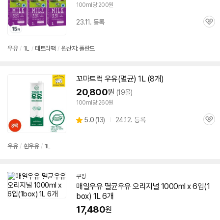
100ml당 200원
23.11. 등록
관
심
우유
/
1L
/
테트라팩
/
원산지: 폴란드
꼬마트럭
우유
(
멸균
) 1L (8개)
20,800
원
(19몰)
100ml당 260원
상
5.0
(
13)
24.12. 등록
관
별
품
심
점
리
우유
/
흰
우유
/
1L
뷰
쿠팡
매일
우유
멸균
우유
오리지널 1000ml x 6입(1
box) 1L 6개
17,480
원