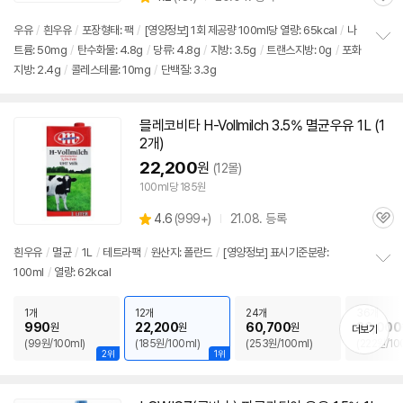
관
별
품
심
점
우유
/
흰
우유
/
포장형태: 팩
/
[영양정보] 1회 제공량 100ml당 열량: 65kcal
/
나
리
트륨: 50mg
/
탄수화물: 4.8g
/
당류: 4.8g
/
지방: 3.5g
/
트랜스지방: 0g
/
포화
정
뷰
지방: 2.4g
/
콜레스테롤: 10mg
/
단백질: 3.3g
보
펼
치
기
믈레코비타 H-Vollmilch 3.5%
멸균
우유
1L (1
2개)
22,200
원
(12몰)
100ml당 185원
상
4.6
(
999+)
21.08. 등록
관
별
품
심
점
흰
우유
/
멸균
/
1L
/
테트라팩
/
원산지: 폴란드
/
[영양정보] 표시기준분량:
리
100ml
/
열량: 62kcal
정
뷰
보
펼
1개
12개
24개
36개
치
990
22,200
60,700
80,000
원
원
원
더보기
기
(99원/100ml)
(185원/100ml)
(253원/100ml)
(222원/10
2위
1위