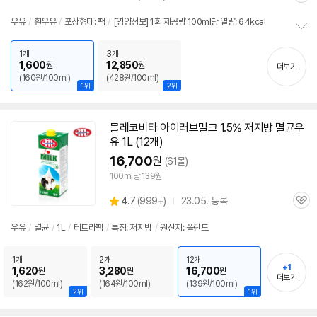
별
품
심
점
우유
/
흰
우유
/
포장형태: 팩
/
[영양정보] 1회 제공량 100ml당 열량: 64kcal
리
정
뷰
보
1개
3개
1,600
12,850
원
원
펼
더보기
(160원/100ml)
(428원/100ml)
치
1위
2위
기
믈레코비타 아이러브밀크 1.5% 저지방
멸균
우
유
1L (12개)
16,700
원
(61몰)
100ml당 139원
상
4.7
(
999+)
23.05. 등록
관
별
품
심
점
우유
/
멸균
/
1L
/
테트라팩
/
특징: 저지방
/
원산지: 폴란드
리
뷰
1개
2개
12개
+1
1,620
3,280
16,700
원
원
원
더보기
(162원/100ml)
(164원/100ml)
(139원/100ml)
2위
1위