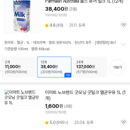
Parmalat Australia 폴스 퓨어 밀크 1L (12개)
38,400
원
(3몰)
100ml당 320원
상
4.8
(
49)
21.11. 등록
관
별
품
심
점
리
흰
우유
/
멸균
/
1L
/
테트라팩
/
함유: 원유100%
/
원산지: 호주
/
[영양정보] 표시
뷰
기준분량: 100ml
/
열량: 65kcal
정
보
펼
2개
12개
24개
치
11,000
38,400
137,000
원
원
원
더보기
기
(550원/100ml)
(320원/100ml)
(571원/100ml)
1위
이마트 노브랜드 굿모닝 굿밀크
멸균
우유
1L (1
개)
1,600
원
(4몰)
100ml당 160원
상
5.0
(
999+)
23.04. 등록
관
별
품
심