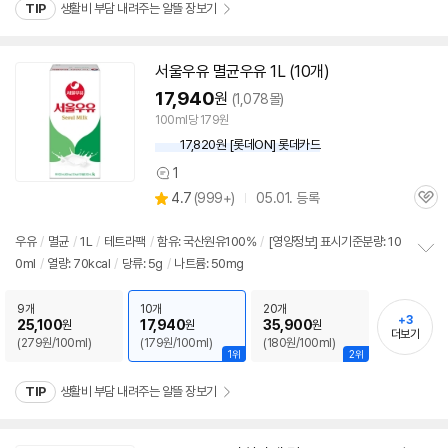
TIP
생활비 부담 내려주는 알뜰 장보기
서울
우유
멸균
우유
1L (10개)
17,940
원
(1,078몰)
100ml당 179원
17,820원 [롯데ON] 롯데카드
1
상
상
4.7
(
999+)
05.01. 등록
품
관
별
의
품
심
점
견
리
우유
/
멸균
/
1L
/
테트라팩
/
함유: 국산원유100%
/
[영양정보] 표시기준분량: 10
뷰
0ml
/
열량: 70kcal
/
당류: 5g
/
나트륨: 50mg
정
보
펼
9개
10개
20개
+3
치
25,100
17,940
35,900
원
원
원
더보기
기
(279원/100ml)
(179원/100ml)
(180원/100ml)
1위
2위
TIP
생활비 부담 내려주는 알뜰 장보기