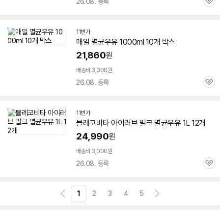
26.08. 등록
관
심
11번가
매일
멸균
우유
1000ml 10개 박스
21,860
원
배송비 3,000원
26.08. 등록
관
심
11번가
믈레코비타 아이러브 밀크
멸균
우유
1L 12개
24,990
원
배송비 3,000원
26.08. 등록
관
심
1
2
3
4
5