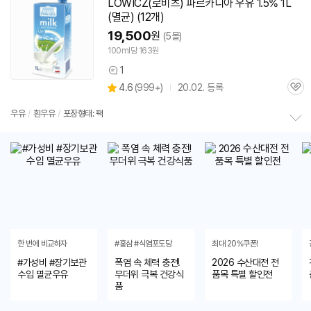
LOWICZ(로비츠) 파르카디아
우유
1.5% 1L
(
멸균
) (12개)
19,500
원
(5몰)
100ml당 163원
1
상
상
4.6
(
999+)
20.02. 등록
품
관
별
의
품
심
점
견
우유
/
흰
우유
/
포장형태: 팩
리
정
뷰
보
펼
치
기
한 번에 비교하자
#홍삼 #식염포도당
최대 20%쿠폰!
#가성비 #장기보관
폭염 속 체력 충전!
2026 수산대전 전
수입 멸균우유
무더위 극복 건강식
품목 특별 할인전
품