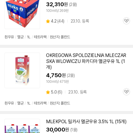
32,310
원
(2몰)
100ml당 269원
상
4.2
(
44)
23.10. 등록
관
별
품
심
점
리
흰
우유
/
멸균
/
1L
/
테트라팩
/
원산지: 폴란드
뷰
OKREGOWA SPOLDZIELNIA MLECZAR
SKA WLOWICZU 파카디아
멸균
우유
1L (1
개)
4,750
원
(2몰)
100ml당 475원
상
5.0
(
6)
23.10. 등록
관
별
품
심
점
흰
우유
/
멸균
/
1L
/
테트라팩
/
원산지: 폴란드
리
뷰
MLEKPOL 밀카사
멸균
우유
3.5% 1L (15개)
30,000
원
(1몰)