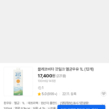
믈레코비타 갓밀크
멸균
우유
1L (12개)
17,400
원
(221몰)
100ml당 145원
1
상
상
5.0
(
999+)
22.11. 등록
품
관
별
의
품
심
점
견
흰
우유
/
멸균
/
1L
/
테트라팩
/
원산지: 폴란드
/
[영양정보] 표시기준분량:
리
100ml
/
열량: 63kcal
/
당류: 4.7g
/
나트륨: 40mg