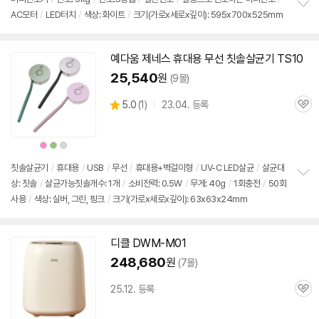
뷰
AC모터
/
LED터치
/
색상: 화이트
/
크기(가로x세로x깊이): 595x700x525mm
정
보
펼
치
예다움 제네스 휴대용 무선 칫솔살균기 TS10
기
25,540
원
(9몰)
상
5.0
(
1)
23.04. 등록
관
별
품
심
점
리
상
상
상
뷰
품
품
품
색
색
색
상
상
상
칫솔살균기
/
휴대용
/
USB
/
무선
/
휴대용+벽걸이형
/
UV-C LED살균
/
살균대
상: 칫솔
/
살균가능칫솔개수: 1개
/
소비전력: 0.5W
/
무게: 40g
/
1회충전
/
50회
정
사용
/
색상: 실버, 그린, 핑크
/
크기(가로x세로x깊이): 63x63x24mm
보
펼
치
기
디클 DWM-M01
248,680
원
(7몰)
25.12. 등록
관
심