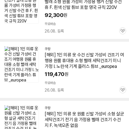
빨래 소형 원룸 가성비 가정용 행거 신발 수건
휴 F. 흰색 신발 튜브 포함 영국 규칙 220V
92,300
원
무료배송
26.08. 등록
관
심
쿠팡
[해외]
1인
의류 옷 수건 신발 가성비
건조기
여
행용 원룸 휴대용 소형 빨래 세탁
건조기
미니
가정 I. 노란색 기계 플러스 튜브 _europea
119,470
원
무료배송
26.08. 등록
관
심
쿠팡
[해외]
1인
의류 옷 원룸 신발 가성비 소형 살균
세탁
건조기
전기 음 가정용 빨래
건조기
수건
지 F. 녹색오존 없음