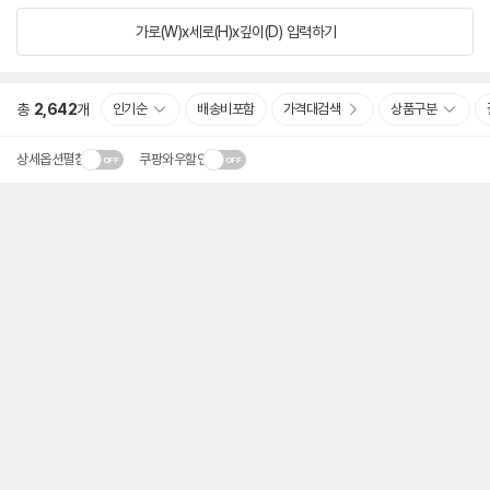
가로(W)x세로(H)x깊이(D)
입력하기
총
2,642
개
인기순
배송비포함
가격대검색
상품구분
상세옵션펼침
쿠팡와우할인