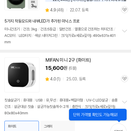
상
4.9
(
48)
22.07. 등록
관
별
품
심
점
5가지 작동모드와 내부LED가 추가된 미닉스 프로
리
뷰
미니
건조기
/
건조: 3kg
/
건조:5등급
/
일반건조
/
열풍으로 건조하는 히터건조
/
AC모터
/
LED터치
/
색상: 네이처그린
/
크기(가로x세로x깊이): 490x631x401
정
mm
보
펼
치
기
MIFAN 미니 2구 (화이트)
15,600
원
(6몰)
상
4.0
(
1)
25.03. 등록
관
별
품
심
점
리
뷰
칫솔살균기
/
휴대용
/
USB
/
유,무선
/
휴대용+벽걸이형
/
UV-C LED살균
/
송풍
건조
/
살균대상: 칫솔
/
살균가능칫솔개수: 2개
/
충전식
/
크기(가로x세로x깊이):
정
80x80x40mm
보
펼
치
화이트
그레이
기