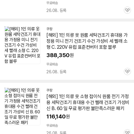
무료배송
26.08. 등록
관
심
쿠팡
[해외]
1인
의류 옷 원룸 세탁
건조기
휴대용 가
정용 미니 전기
건조기
수건 가성비 세 빨래 소
형 C. 220V 유럽 표준컨버터 포함 블루
388,350
원
무료배송
26.08. 등록
관
심
쿠팡
[해외]
1인
의류 옷 소형 접이식 원룸 전기 가정
용 세탁
건조기
휴대용 수건 빨래
건조기
가성비
신 B. 60 일 무료 평가판 불만족스러운 패키
116,140
원
무료배송
26.08. 등록