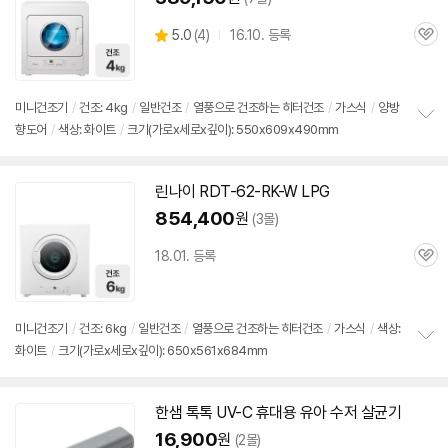
상
5.0
(
4)
16.10. 등록
관
별
품
심
점
리
뷰
미니
건조기
/
건조: 4kg
/
일반건조
/
열풍으로 건조하는 히터건조
/
가스식
/
양방
향도어
/
색상: 화이트
/
크기(가로x세로x깊이): 550x609x490mm
정
보
펼
치
린나이 RDT-62-RK-W LPG
기
854,400
원
(3몰)
18.01. 등록
관
심
미니
건조기
/
건조: 6kg
/
일반건조
/
열풍으로 건조하는 히터건조
/
가스식
/
색상:
화이트
/
크기(가로x세로x깊이): 650x561x684mm
정
보
펼
치
한샘 톡톡 UV-C 휴대용 유아 수저 살균기
기
16,900
원
(2몰)