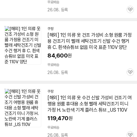
무료배송
26.08. 등록
관
심
쿠팡
[해외]
1인
의류 옷 건조 가성비 소형 원룸 가정
용
건조기
미 빨래 세탁
건조기
신발 수건 행거
휴 C. 흰색슈튜브 없음 미국 표준 110V 양단
84,600
원
무료배송
26.08. 등록
관
심
쿠팡
[해외]
1인
의류 옷 수건 신발 가성비
건조기
여
행용 원룸 휴대용 소형 빨래 세탁
건조기
미니
가정 H. 노란색 기계 플러스 튜브 _US 110V
119,470
원
무료배송
26.08. 등록