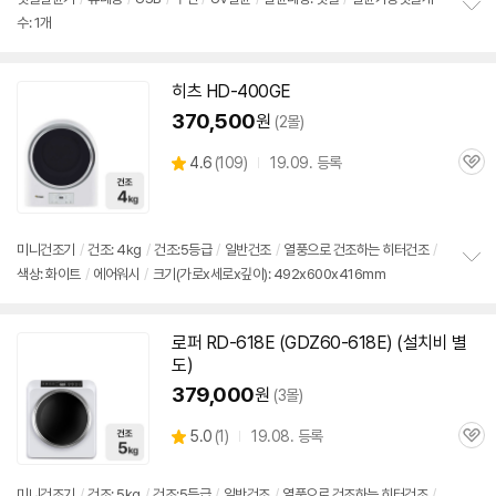
수: 1개
정
보
펼
치
히츠 HD-400GE
기
370,500
원
(2몰)
상
4.6
(
109)
19.09. 등록
관
별
품
심
점
리
뷰
미니
건조기
/
건조: 4kg
/
건조:5등급
/
일반건조
/
열풍으로 건조하는 히터건조
/
색상: 화이트
/
에어워시
/
크기(가로x세로x깊이): 492x600x416mm
정
보
펼
치
로퍼 RD-618E (GDZ60-618E) (설치비 별
기
도)
379,000
원
(3몰)
상
5.0
(
1)
19.08. 등록
관
별
품
심
점
리
미니
건조기
/
건조: 5kg
/
건조:5등급
/
일반건조
/
열풍으로 건조하는 히터건조
/