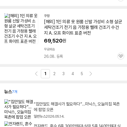
관
심
쿠팡
[해외]
1인
의류 옷 원룸 신발 가성비 소형 살균
세탁
건조기
전기 음 가정용 빨래
건조기
수건
지 A. 오프 화이트 표준 버전
69,520
원
무료배송
26.08. 등록
관
심
1
2
3
4
5
뉴스
7개
“집안일도 해결사가 필요하다”…미닉스, 오늘의집 북촌
에 팝업 오픈
일반뉴스
2026.05.14.
전자랜드, 혼수 6종 300만원대·싱글 5종 140만원대 실