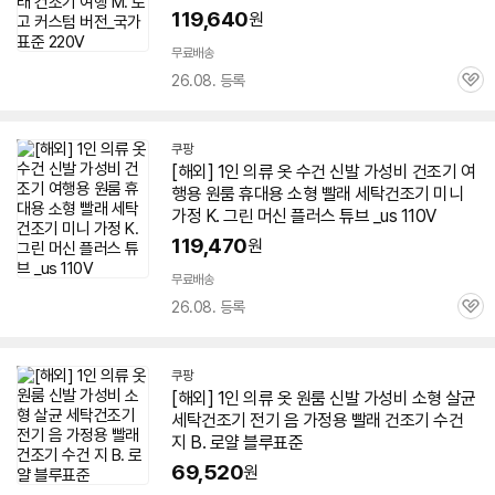
119,640
원
무료배송
26.08. 등록
관
심
쿠팡
[해외]
1인
의류 옷 수건 신발 가성비
건조기
여
행용 원룸 휴대용 소형 빨래 세탁
건조기
미니
가정 K. 그린 머신 플러스 튜브 _us 110V
119,470
원
무료배송
26.08. 등록
관
심
쿠팡
[해외]
1인
의류 옷 원룸 신발 가성비 소형 살균
세탁
건조기
전기 음 가정용 빨래
건조기
수건
지 B. 로얄 블루표준
69,520
원