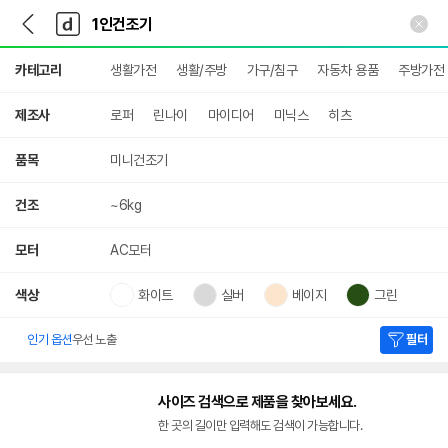
뒤
다
본문 바로가기
다
로
나
나
가
와
와
상
기
메
카테고리
생활가전
생활/주방
가구/침구
자동차 용품
주방가전
세
인
검
색
제조사
로퍼
린나이
마이디어
미닉스
히츠
품목
미니건조기
건조
~6kg
모터
AC모터
색상
화이트
실버
베이지
그린
인기 옵션
우선 노출
필터
사이즈 검색으로 제품을 찾아보세요.
한 곳의 길이만 입력해도 검색이 가능합니다.