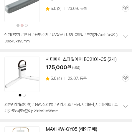
상
5.0
(
2)
23.09. 등록
관
별
품
심
점
리
상
상
상
뷰
품
품
품
색
색
색
상
상
상
식기
건조기
/
1인용
/
용도: 수저
/
UV살균
/
USB-C타입
/
크기(가로x세로x깊이):
30x45x195mm
정
보
펼
치
시티파이 스타일에어 EC2101-C5 (2개)
기
175,000
원
(6몰)
상
5.0
(
4)
22.07. 등록
관
별
품
심
점
리
상
상
뷰
품
품
색
색
상
상
의류관리기(걸이형)
/
용량: 상의1벌
/
관리: 건조
/
색상: 시티블랙, 시티화이트
/
크
기(가로x세로x깊이): 282x91x55mm
정
보
펼
치
MAXI KW-GY05 (해외구매)