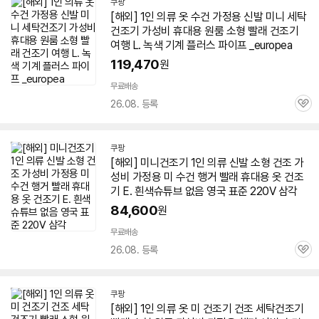
쿠팡
[해외]
1인
의류 옷 수건 가정용 신발 미니 세탁
건조기
가성비 휴대용 원룸 소형 빨래
건조기
여행 L. 녹색 기계 플러스 파이프 _europea
119,470
원
무료배송
26.08. 등록
관
심
쿠팡
[해외] 미니
건조기
1인
의류 신발 소형 건조 가
성비 가정용 미 수건 행거 빨래 휴대용 옷
건조
기
E. 흰색슈튜브 없음 영국 표준 220V 삼각
84,600
원
무료배송
26.08. 등록
관
심
쿠팡
[해외]
1인
의류 옷 미
건조기
건조 세탁
건조기