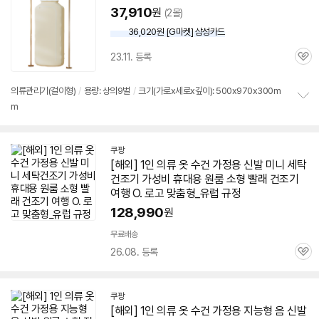
기
37,910
원
(2몰)
36,020원 [G마켓] 삼성카드
23.11. 등록
관
심
의류관리기(걸이형)
/
용량: 상의9벌
/
크기(가로x세로x깊이): 500x970x300m
m
정
보
펼
치
쿠팡
기
[해외]
1인
의류 옷 수건 가정용 신발 미니 세탁
건조기
가성비 휴대용 원룸 소형 빨래
건조기
여행 O. 로고 맞춤형_유럽 규정
128,990
원
무료배송
26.08. 등록
관
심
쿠팡
[해외]
1인
의류 옷 수건 가정용 지능형 음 신발