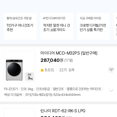
빨래 냄새·건조 걱정 끝
#1인가구#자취가전
지금 구매할 타이밍
1인가구 미니건조기
작지만 알찬 미니 건
크로켓 디지털/가전
추천
조기 쇼핑가이드
인기 상품 특가전
마이디어 MCD-M32PS (일반구매)
287,040
원
(17몰)
상
5.0
(
1)
22.11. 등록
관
별
품
심
점
리
세부정보 열기/접기
뷰
미니
건조기
/
건조: 3kg
/
건조:5등급
/
일반건조
/
열풍으로 건조하는 히터건조
/
색상: 다크실버
/
크기(가로x세로x깊이): 520x434x640mm
정
보
펼
치
린나이 RDT-62-RK-S LPG
기