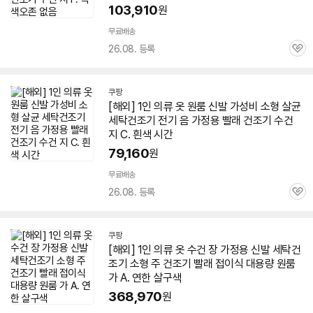
103,910
원
무료배송
26.08. 등록
관
심
쿠팡
[해외]
1인
의류 옷 원룸 신발 가성비 소형 살균
세탁
건조기
전기 음 가정용 빨래
건조기
수건
지 C. 흰색 시간
79,160
원
무료배송
26.08. 등록
관
심
쿠팡
[해외]
1인
의류 옷 수건 장 가정용 신발 세탁
건
조기
소형 주
건조기
빨래 접이식 대용량 원룸
가 A. 연한 살구색
368,970
원