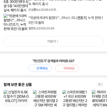
속 패키지 출시
신상품뉴스
2026.04.15.
“15분에
1
대씩 팔렸다”…미닉스 미니
건조기
, 누적 판매 1
5만 대 돌파
일반뉴스
2026.03.06.
더보기
'1인건조기' 검색결과 어떠셨나요?
만족해요
아쉬워요
함께 보면 좋은 상품
광고