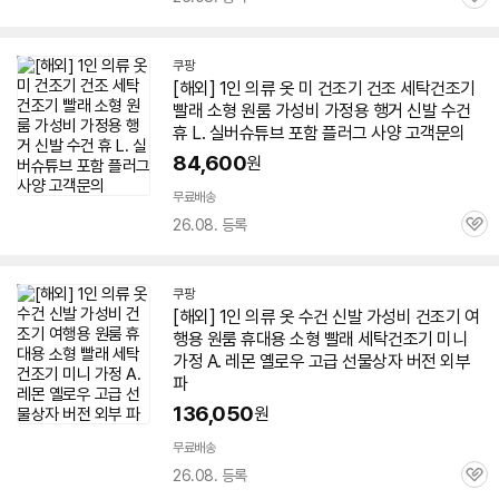
관
심
쿠팡
[해외]
1인
의류 옷 미
건조기
건조 세탁
건조기
빨래 소형 원룸 가성비 가정용 행거 신발 수건
휴 L. 실버슈튜브 포함 플러그 사양 고객문의
84,600
원
무료배송
26.08. 등록
관
심
쿠팡
[해외]
1인
의류 옷 수건 신발 가성비
건조기
여
행용 원룸 휴대용 소형 빨래 세탁
건조기
미니
가정 A. 레몬 옐로우 고급 선물상자 버전 외부
파
136,050
원
무료배송
26.08. 등록
관