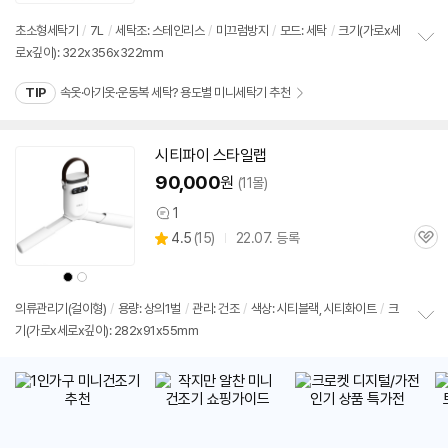
초소형세탁기
/
7L
/
세탁조: 스테인리스
/
미끄럼방지
/
모드: 세탁
/
크기(가로x세
로x깊이): 322x356x322mm
정
보
TIP
속옷·아기옷·운동복 세탁? 용도별 미니세탁기 추천
펼
치
기
시티파이 스타일랩
90,000
원
(11몰)
1
상
상
4.5
(
15)
22.07. 등록
품
관
별
의
품
심
점
견
상
상
리
품
품
색
색
뷰
상
상
의류관리기(걸이형)
/
용량: 상의1벌
/
관리: 건조
/
색상: 시티블랙, 시티화이트
/
크
기(가로x세로x깊이): 282x91x55mm
정
보
펼
치
기