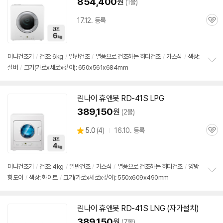
854,400
원
(1몰)
17.12. 등록
관
심
미니
건조기
/
건조: 6kg
/
일반건조
/
열풍으로 건조하는 히터건조
/
가스식
/
색상:
실버
/
크기(가로x세로x깊이): 650x561x684mm
정
보
펼
치
린나이 휴앤봇 RD-41S LPG
기
389,150
원
(2몰)
상
5.0
(
4)
16.10. 등록
관
별
품
심
점
리
뷰
미니
건조기
/
건조: 4kg
/
일반건조
/
가스식
/
열풍으로 건조하는 히터건조
/
양방
향도어
/
색상: 화이트
/
크기(가로x세로x깊이): 550x609x490mm
정
보
펼
치
린나이 휴앤봇 RD-41S LNG (자가설치)
기
389,150
원
(7몰)