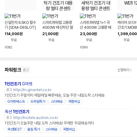
신일전자 6.5KG 탈수
스마트파워탭 고용량
스마트파워탭 1+1 국
캐리어 모드비
기 [SDM-D65LOT]
4000W 배선차단 멀
산 4000W 고용량 배
건조기 MDIB
타이머
티탭 2구 5M 에어컨
선차단 2구 멀티탭 / 에
10kg + 세
114,000
21,000
23,000
1,399,000
원
원
원
세탁기 건조기 대용량
어컨 세탁기 건조기 대
B12WEI1 12
무료
무료
무료
무료
멀티 콘센트
용량 멀티 콘센트
리뷰
2
리뷰
4
파워링크
광고
신청하기
1인건조기
G마켓
http://m.gmarket.co.kr
광고
1인건조기 주말까지 매일매일 빠른배송, 오늘 주문 내일도착 스타배송
G마켓베스트
슈퍼딜특가
스타배송
꼭멤버십
옥션
1인건조기
http://mobile.auction.co.kr
광고
1인건조기 오늘주문 내일 도착 스타배송! 무제한 무료배송까지
옥션BEST
올킬 특가
스타배송
꼭멤버십