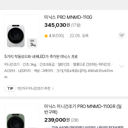
미닉스 PRO MNMD-110G
345,030
원
(17몰)
상
4.9
(
100)
22.05. 등록
관
별
품
심
점
리
뷰
5가지 작동모드와 내부LED가 추가된 미닉스 프로
미니
건조기
/
건조: 3kg
/
건조:5등급
/
일반건조
/
열풍으로 건조하는 히터건조
/
AC모터
/
LED터치
/
색상: 그레이지
/
크기(가로x세로x깊이): 490x631x401m
정
m
보
펼
치
TIP
1인가구 미니건조기 추천
기
미닉스 미니
건조기
PRO MNMD-110GR (일
반구매)
239,000
원
(2몰)
229,440원 [하이마트] 삼성카드 / 무이자 최대 6개월