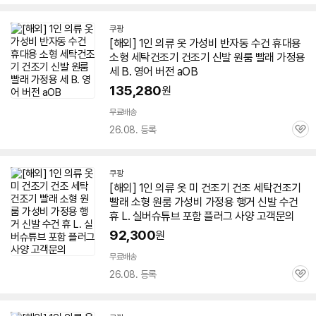
심
쿠팡
[해외]
1인
의류 옷 가성비 반자동 수건 휴대용
소형 세탁
건조기
건조기
신발 원룸 빨래 가정용
세 B. 영어 버전 aOB
135,280
원
무료배송
26.08. 등록
관
심
쿠팡
[해외]
1인
의류 옷 미
건조기
건조 세탁
건조기
빨래 소형 원룸 가성비 가정용 행거 신발 수건
휴 L. 실버슈튜브 포함 플러그 사양 고객문의
92,300
원
무료배송
26.08. 등록
관
심