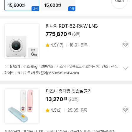
더보기
15,600
15,600
원
원
2위
1위
린나이 RDT-62-RK-W LNG
775,870
원
(8몰)
상
4.9
(
17)
18.01. 등록
관
별
품
심
점
리
뷰
미니
건조기
/
건조: 6kg
/
일반건조
/
가스식
/
열풍으로 건조하는 히터건조
/
색상:
화이트
/
크기(가로x세로x깊이): 650x561x684mm
정
보
펼
치
디즈니 휴대용 칫솔살균기
기
13,270
원
(20몰)
상
4.5
(
2)
25.05. 등록
관
별
품
심
점
리
뷰
칫솔살균기
/
휴대용
/
USB
/
무선
/
UV살균
/
살균대상: 칫솔
/
살균가능칫솔개