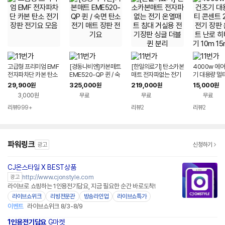
고급형 프리미엄 EMF
[경동나비엔]카본매트
[한일의료기] 탄소카본
4000w 에
전자파차단 카본 탄소
EME520-QP 퀸 / 숙
매트 전자파없는 전기
기 대용량 멀
전기장판 전기요 모음
면 탄소 전기 매트 장판
온열매트 침대 거실용
2구 3구 전기
29,900
325,000
219,000
15,000
원
원
원
원
전기요
전기장판 싱글 더블 퀸
수 매트 난로
3,000원
무료
무료
무료
분리
기 10m 15m
리뷰
999+
리뷰
2
리뷰
2
파워링크
광고
신청하기
CJ온스타일 X BEST상품
네이버페이
http://www.cjonstyle.com
광고
라이브로 쇼핑하는 1인용전기담요, 지금 필요한 순간 바로도착!
라이브쇼위크
리빙전문관
방송라인업
라이브쇼특가
이벤트
라이브쇼위크 8/3-8/9
1인용전기담요
G마켓