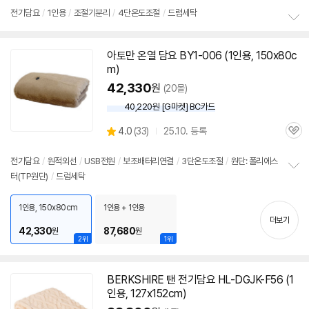
리
전기
담요
/
1인용
/
조절기분리
/
4단온도조절
/
드럼세탁
뷰
정
보
아토만 온열
담요
BY1-006 (
1인용
, 150x80c
펼
m)
치
기
42,330
원
(20몰)
40,220원 [G마켓] BC카드
상
4.0
(
33)
25.10. 등록
관
별
품
심
점
리
전기
담요
/
원적외선
/
USB전원
/
보조배터리연결
/
3단온도조절
/
원단: 폴리에스
뷰
터(TP원단)
/
드럼세탁
정
보
펼
1인용, 150x80cm
1인용 + 1인용
치
더보기
세부정보 열기/접기
기
42,330
87,680
원
원
2위
1위
BERKSHIRE 탠
전기
담요
HL-DGJK-F56 (
1
인용
, 127x152cm)