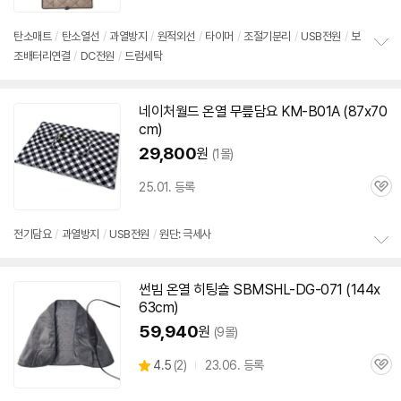
심
탄소매트
/
탄소열선
/
과열방지
/
원적외선
/
타이머
/
조절기분리
/
USB전원
/
보
조배터리연결
/
DC전원
/
드럼세탁
정
보
펼
치
네이처월드 온열 무릎
담요
KM-B01A (87x70
기
cm)
29,800
원
(1몰)
25.01. 등록
관
심
전기
담요
/
과열방지
/
USB전원
/
원단: 극세사
정
보
썬빔 온열 히팅숄 SBMSHL-DG-071 (144x
펼
63cm)
치
기
59,940
원
(9몰)
상
4.5
(
2)
23.06. 등록
관
별
품
심
점