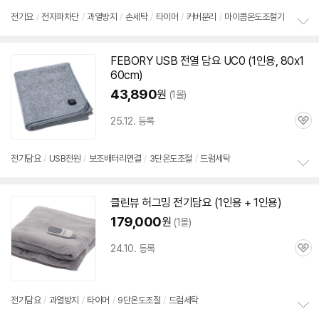
심
전기요
/
전자파차단
/
과열방지
/
손세탁
/
타이머
/
커버분리
/
마이콤온도조절기
정
보
FEBORY USB 전열
담요
UC0 (
1인용
, 80x1
펼
60cm)
치
기
43,890
원
(1몰)
25.12. 등록
관
심
전기
담요
/
USB전원
/
보조배터리연결
/
3단온도조절
/
드럼세탁
정
보
클린뷰 허그밍
전기
담요
(
1인용
+
1인용
)
펼
치
179,000
원
(1몰)
기
24.10. 등록
관
심
전기
담요
/
과열방지
/
타이머
/
9단온도조절
/
드럼세탁