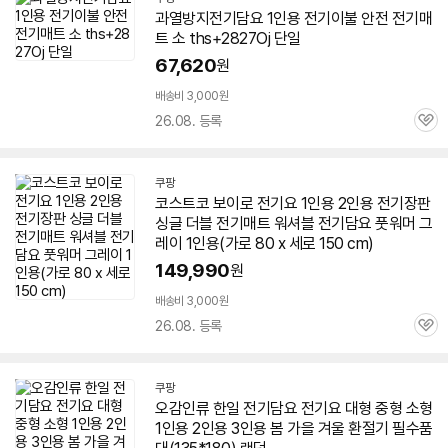
과열방지
전기
담요
1인용
전기
이불 안전
전기
매
트 소 ths+2827Oj 단일
67,620
원
배송비 3,000원
26.08. 등록
관
심
쿠팡
코스트코 보이로 전기요
1인용
2인용
전기
장판
싱글 더블
전기
매트 워셔블
전기
담요
풋워머 그
레이
1인용
(가로 80 x 세로 150 cm)
149,990
원
배송비 3,000원
26.08. 등록
관
심
쿠팡
오감인류 한일
전기
담요
전기요 대형 중형 소형
1인용
2인용 3인용 봄 가을 겨울 환절기 필수품