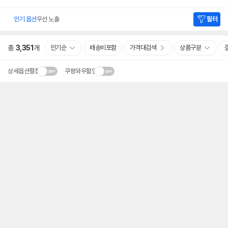
인기 옵션
우선 노출
필터
총
3,351
개
인기순
배송비포함
가격대검색
상품구분
상세옵션펼침
쿠팡와우할인