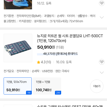
16.12. 등록
관
심
전기
장판
/
전자파차단인증(EMF)
/
과열방지
/
손세탁
/
타이머
/
생활방수
/
케이
블고정밴드
/
카치온원단
/
분리형코드
/
크기(가로x세로): 72x150cm
정
보
펼
치
뉴지로 히트온 웜 시트 온열
담요
LHT-500CT
기
(
1인용
, 120x70cm)
50,910
원
(15몰)
48,370원 [롯데ON] 롯데카드
상
4.3
(
16)
16.09. 등록
관
별
품
심
점
전기
담요
/
전자파차단
/
손세탁
/
USB전원
/
원단: 극세사
리
정
뷰
보
1인용, 120x70cm
1인용 + 1인용
펼
더보기
50,910
100,740
원
원
치
1위
2위
기
스토움 그래핀 탄소매트 GEE7 (
1인용
, 60x18