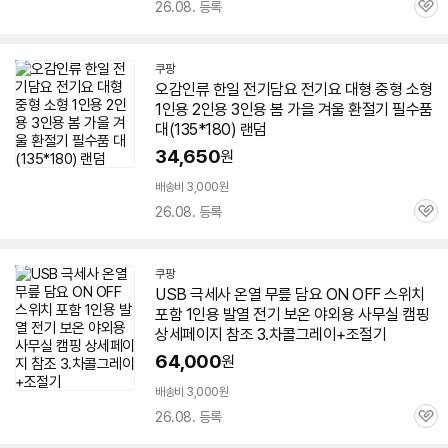
26.08. 등록
관
심
쿠팡
오감인류 한일
전기
담요
전기요 대형 중형 소형
1인용
2인용 3인용 봄 가을 겨울 환절기 필수품
대(135*180) 랜덤
34,650
원
배송비 3,000원
26.08. 등록
관
심
쿠팡
USB 극세사 온열 무릎
담요
ON OFF 스위치
포함
1인용
발열
전기
보온 야외용 사무실 캠핑
상세페이지 참조 3.차콜그레이+조절기
64,000
원
배송비 3,000원
26.08. 등록
관
심