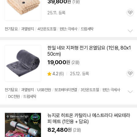
39,800
원
(1몰)
25.11. 등록
관
심
전기
담요
/
과열방지
/
4단온도조절
/
원단: 극세사
/
드럼세탁
정
보
한일 네모 지퍼형
전기
온열
담요
(
1인용
, 80x1
펼
50cm)
치
기
19,000
원
(2몰)
상
4.2
(
6)
25.12. 등록
관
별
품
심
점
리
전기
담요
/
과열방지
/
USB전원
/
보조배터리연결
/
3단온도조절
/
원단: 극세사
뷰
/
DC전원
/
드럼세탁
정
보
펼
치
뉴지로 히트온 카탈리나 에스트라다 써모테라
기
피 매트 (
1인용
+
담요
)
82,480
원
(2몰)