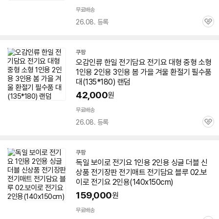
무료배송
26.08. 등록
관
심
쿠팡
오감인류 한일
전기
담요
전기요 대형 중형 소형
1인용
2인용 3인용 봄 가을 겨울 환절기 필수품
대(135*180) 랜덤
42,000
원
무료배송
26.08. 등록
관
심
쿠팡
독일 보이로 전기요
1인용
2인용 싱글 더블 신
상품
전기
장판
전기
매트
전기
담요
블루 02.보
이로 전기요 2인용(140x150cm)
159,000
원
무료배송