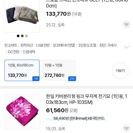
0cm)
133,770
원
(14몰)
25.12. 등록
관
심
상
상
상
품
품
품
색
색
색
상
상
상
탄소매트
/
원적외선
/
USB전원
/
보조배터리연결
/
3단온도조절
/
원단: 극세사
/
DC전원
/
드럼세탁
정
보
펼
1인용, 60x180cm
1인용 + 1인용
치
더보기
기
133,770
272,760
원
원
1위
2위
한일 커버분리형 핑크 무자계 전기요 (
1인용
, 1
03x183cm, HP-103SM)
61,560
원
(2몰)
58,490원 [현대Hmall] KB국민카드
19.03. 등록
관