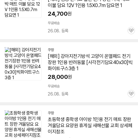
이불
담요
12V
1인용
1.5X0.7m
담요
면 1
24,700
원
무료배송
26.08. 등록
관
심
쿠팡
[해외] 강아지
전기
방석 고양이 온열패드
전기
장판
1인용
반려동물 [사각
전기
담요
40x30]빅
화이트구스3층 1
28,000
원
무료배송
26.08. 등록
관
심
쿠팡
초등학생 중학생 아이방
1인용
전기
매트 장판
겨울
담요
요양원 휴게실 새해선물 교회 상세페
이지참조