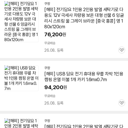
쿠팡
[해외]
전기
담요
1인용
2인용 발열 세탁기로 다
용도 12V 극세사 차량용 보온 대형 선물 6 잉글
리시 스트링 울 그레이 브라운 [중국 홍콩] 영 1
80x120cm
76,200
원
무료배송
26.08. 등록
관
심
쿠팡
[해외] USB
담요
전기
휴대용 무릎 차박
1인용
캠핑 온열 이불 1개 카키 1.6mx0.7m
94,200
원
무료배송
26.08. 등록
관
심
쿠팡
[해외]
전기
담요
1인용
2인용 발열 세탁기로 다