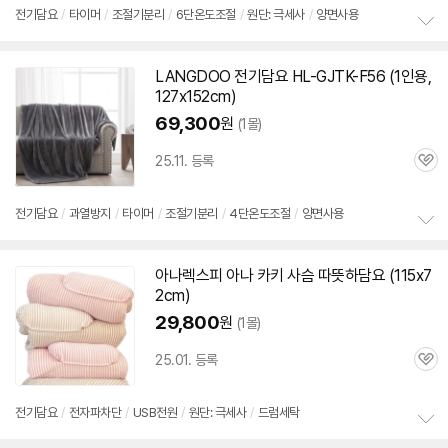
전기
담요
/
타이머
/
조절기분리
/
6단온도조절
/
원단: 극세사
/
양면사용
뷰
정
보
LANGDOO
전기
담요
HL-GJTK-F56 (
1인용
,
펼
127x152cm)
치
기
69,300
원
(1몰)
25.11. 등록
관
심
전기
담요
/
과열방지
/
타이머
/
조절기분리
/
4단온도조절
/
양면사용
정
보
아나렉스피 아나 카키 사슴 따뜻하
담요
(115x7
펼
2cm)
치
기
29,800
원
(1몰)
25.01. 등록
관
심
전기
담요
/
전자파차단
/
USB전원
/
원단: 극세사
/
드럼세탁
정