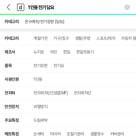
뒤
다
본문 바로가기
다
로
나
나
가
와
와
기
메
카테고리
온수매트/전기장판 (담요)
인
상
카테고리
계절가전
가구/침구
생활/주방
스포츠/레저
자동차 
세
검
색
제조사
뉴지로
이던
한일
한일의료기
품목
전기장판
전기요
사용인원
1인용
전자파
전자파차단인증(EMF)
전자파차단
안전장치
과열방지
주요특징
드럼세탁
매트특징
손세탁
타이머
조절기분리
생활방수
커버분리