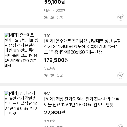
59,100
원
배송비 4,000원
26.08. 등록
관
심
쿠팡
[해외] 온수매트
전기
담요
난방매트 싱글 캠핑
전기
온열침대 퀸 효도선물 특허 커버 슬림 밀
크
1인용
4단계180x120 기본 색상
172,500
원
무료배송
26.08. 등록
관
심
쿠팡
[해외] 캠핑 전기요 열선
전기
장판 차박 매트
이불
담요
12V 1인 1 8 0 9m 컴포트 벨벳
27,300
원
무료배송