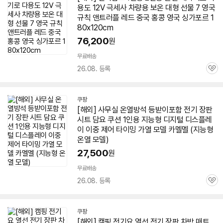
용도 12V 극세사 차량용 보온 대형 선물 7 영국
규칙 앤트러플 레드 중국 홍콩 영국 싱가포르 1
80x120cm
76,200
원
무료배송
26.08. 등록
관
심
쿠팡
[해외] 사무실 온열방석 등받이포함
전기
장판
시트
담요
쿠션
1인용
지능형 디지털 디스플레
이 이중 제어 타이밍 가열 모델 카멜멜 (지능형
온열 모델)
27,500
원
무료배송
26.08. 등록
관
심
쿠팡
[해외] 캠핑 전기요 열선
전기
장판 차박 매트