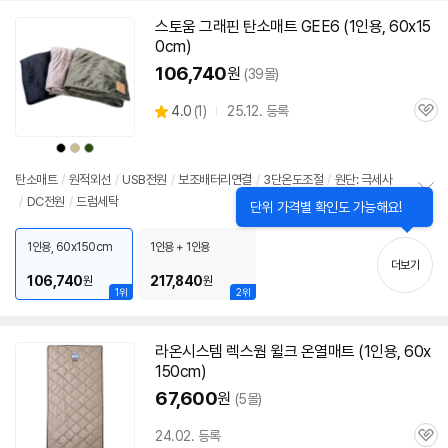
보
스토움 그래핀 탄소매트 GEE6 (
1인용
, 60x15
펼
0cm)
치
기
106,740
원
(39몰)
상
4.0
(
1)
25.12. 등록
관
별
품
심
점
상
상
상
리
품
품
품
색
색
색
뷰
상
상
상
탄소매트
/
원적외선
/
USB전원
/
보조배터리연결
/
3단온도조절
/
원단: 극세사
/
DC전원
/
드럼세탁
닫
정
단위 가격별 확인도 가능해요!
기
보
펼
1인용, 60x150cm
1인용 + 1인용
치
더보기
기
106,740
217,840
원
원
1위
2위
라온시스템 렉스웜 윌크 온열매트 (
1인용
, 60x
150cm)
67,600
원
(5몰)
24.02. 등록
관