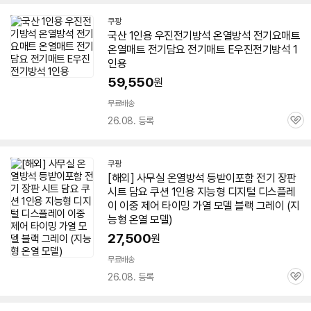
쿠팡
국산
1인용
우진
전기
방석 온열방석 전기요매트
온열매트
전기
담요
전기
매트 E우진
전기
방석
1
인용
59,550
원
무료배송
26.08. 등록
관
심
쿠팡
[해외] 사무실 온열방석 등받이포함
전기
장판
시트
담요
쿠션
1인용
지능형 디지털 디스플레
이 이중 제어 타이밍 가열 모델 블랙 그레이 (지
능형 온열 모델)
27,500
원
무료배송
26.08. 등록
관
심