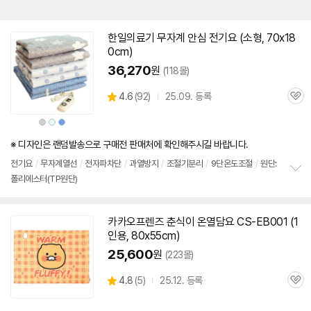
한일의료기 무자계 안심 전기요 (소형, 70x18
0cm)
36,270
원
(118몰)
상
4.6
(
92)
25.09. 등록
관
별
품
심
점
상
상
상
리
품
품
품
색
색
색
뷰
상
상
상
※ 디자인은 랜덤발송으로 구매전 판매처에 확인해주시길 바랍니다.
전기요
/
무자계열선
/
전자파차단
/
과열방지
/
조절기분리
/
9단온도조절
/
원단:
폴리에스터(TP원단)
정
보
펼
치
카카오프렌즈 춘식이 온열
담요
CS-EB001 (
1
기
인용
, 80x55cm)
25,600
원
(223몰)
상
4.8
(
5)
25.12. 등록
관
별
품
심
점
리