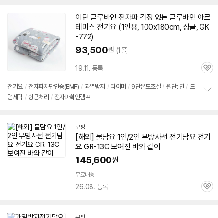
정
보
이던 글루바인 전자파 걱정 없는 글루바인 아르
펼
테미스 전기요 (
1인용
, 100x180cm, 싱글, GK
치
기
-772)
93,500
원
(1몰)
19.11. 등록
관
심
전기요
/
전자파차단인증(EMF)
/
과열방지
/
타이머
/
9단온도조절
/
원단: 면
/
드
럼세탁
/
항균처리
/
전자파확인램프
정
보
펼
치
쿠팡
기
[해외] 물
담요
1인/2인 무방사선
전기
담요
전기
요 GR-13C 보여진 바와 같이
145,600
원
무료배송
26.08. 등록
관
심
쿠팡