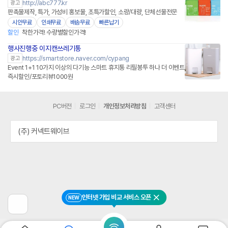
http://abc777.kr
광고
판촉물제작, 특가, 가성비 홍보물, 초특가할인, 소량/대량, 단체선물전문
시안무료
인쇄무료
배송무료
빠른납기
할인
착한가격! 수량별할인가격!
행사진행중 이지캔쓰레기통
네이버페이 플러스
https://smartstore.naver.com/cypang
광고
Event 1+1 10가지 이상의 다기능 스마트 휴지통 리필봉투 하나 더 이벤트
즉시할인/포토리뷰1000원
PC버전
로그인
개인정보처리방침
고객센터
(주) 커넥트웨이브
인터넷 가입 비교 서비스 오픈
NEW
닫기
이
전
페