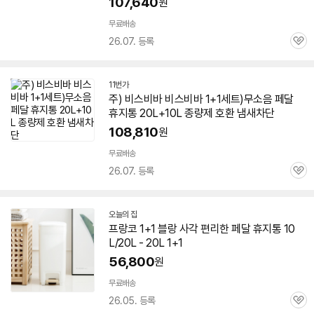
107,640
원
무료배송
26.07. 등록
관
심
11번가
주) 비스비바 비스비바
1+1
세트)무소음
페달
휴지통 20L+10L 종량제 호환 냄새차단
108,810
원
무료배송
26.07. 등록
관
심
오늘의 집
프랑코
1+1
블랑 사각 편리한
페달
휴지통 10
L/20L - 20L
1+1
56,800
원
무료배송
26.05. 등록
관