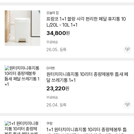
심
오늘의 집
프랑코
1+1
블랑 사각 편리한
페달
휴지통 10
L/20L - 10L
1+1
34,800
원
무료배송
26.05. 등록
관
심
G마켓
원터치미니휴지통
10리터
종량제봉투 틈새
페
달
쓰레기통
1+1
23,220
원
무료배송
26.04. 등록
관
심
쿠팡
1+1
원터치미니휴지통
10리터
종량제봉투 틈