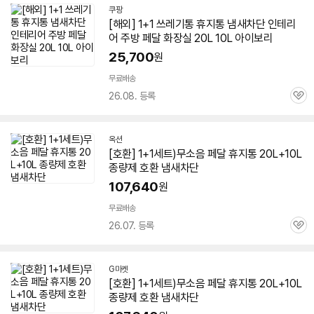
쿠팡
[해외]
1+1
쓰레기통
휴지통 냄새차단 인테리
어 주방
페달
화장실 20L 10L 아이보리
25,700
원
무료배송
26.08. 등록
관
심
옥션
[호환]
1+1
세트)무소음
페달
휴지통 20L+10L
종량제 호환 냄새차단
107,640
원
무료배송
26.07. 등록
관
심
G마켓
[호환]
1+1
세트)무소음
페달
휴지통 20L+10L
종량제 호환 냄새차단