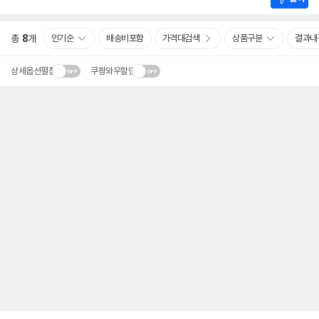
총
8
개
인기순
배송비포함
가격대검색
상품구분
결과내
상세옵션펼침
쿠팡와우할인