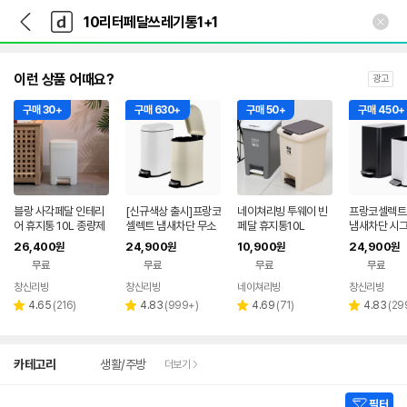
뒤
다
본문 바로가기
다
로
나
나
가
와
와
기
메
인
이런 상품 어때요?
광고
구매 30+
구매 630+
구매 50+
구매 450+
블랑 사각페달 인테리
[신규색상 출시]프랑코
네이쳐리빙 투웨이 빈
프랑코셀렉트
어 휴지통 10L 종량제
셀렉트 냄새차단 무소
페달 휴지통10L
냄새차단 시그
쓰레기통 미니 카페 화
음 철제 페달휴지통10
제 페달휴지통1
26,400
24,900
10,900
24,900
원
원
원
원
장실 사무실
L (돔타원)
림사각)
무료
무료
무료
무료
창신리빙
창신리빙
네이쳐리빙
창신리빙
리
리
리
리
4.65
(
216
)
4.83
(
999+
)
4.69
(
71
)
4.83
(
29
별
별
별
별
뷰
뷰
뷰
뷰
점
점
점
점
수
수
수
수
상
카테고리
생활/주방
더보기
세
검
색
필터