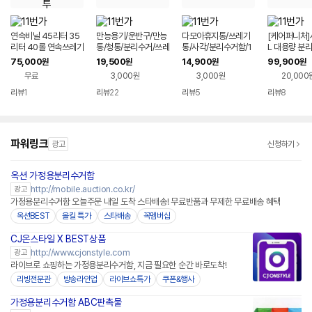
연속비닐 45리터 35
만능용기/운반구/만능
다모아휴지통/쓰레기
[케어퍼니처]
리터 40롤 연속쓰레기
통/청통/분리수거/쓰레
통/사각/분리수거함/1
L 대용량 분
봉투 분리수거함 장착
기통/11
1
4단 수납장 
75,000
19,500
14,900
99,900
원
원
원
원
용 리필비닐 재활용봉
지통 카페 재
무료
3,000원
3,000원
20,000
투
함
리뷰
1
리뷰
22
리뷰
5
리뷰
8
파워링크
광고
신청하기
옥션 가정용분리수거함
http://mobile.auction.co.kr/
광고
가정용분리수거함 오늘주문 내일 도착 스타배송! 무료반품과 무제한 무료배송 혜택
옥션BEST
올킬 특가
스타배송
꼭멤버십
CJ온스타일 X BEST상품
네이버페이
http://www.cjonstyle.com
광고
라이브로 쇼핑하는 가정용분리수거함, 지금 필요한 순간 바로도착!
리빙전문관
방송라인업
라이브쇼특가
쿠폰&행사
가정용분리수거함 ABC판촉물