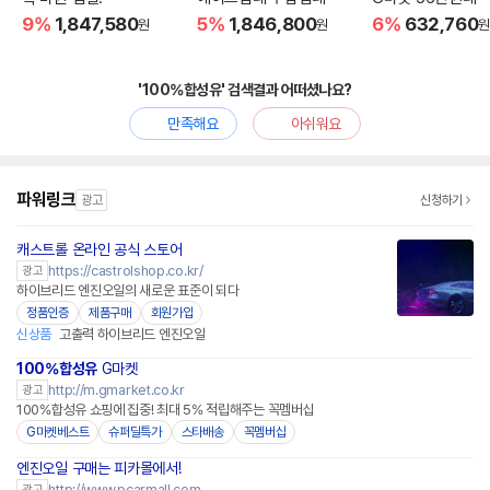
9%
1,847,580
5%
1,846,800
6%
632,760
원
원
원
'100%합성유' 검색결과 어떠셨나요?
만족해요
아쉬워요
파워링크
광고
신청하기
캐스트롤 온라인 공식 스토어
https://castrolshop.co.kr/
광고
하이브리드 엔진오일의 새로운 표준이 되다
정품인증
제품구매
회원가입
신상품
고출력 하이브리드 엔진오일
100%합성유
G마켓
http://m.gmarket.co.kr
광고
100%합성유 쇼핑에 집중! 최대 5% 적립해주는 꼭멤버십
G마켓베스트
슈퍼딜특가
스타배송
꼭멤버십
엔진오일 구매는 피카몰에서!
http://www.pcarmall.com
광고