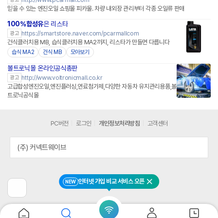
믿을 수 있는 엔진오일 쇼핑몰 피카몰. 차량 내외장 관리부터 각종 오일류 판매
100%합성유
은 리스타
네이버페이 플러스
https://smartstore.naver.com/pcarmallcom
광고
건식클러치용 MB, 습식클러치용 MA2까지, 리스타가 만들면 다릅니다
습식 MA2
건식 MB
모아보기
볼트로닉몰 온라인공식총판
http://www.voltronicmall.co.kr
광고
고급합성엔진오일,엔진플러싱,연료첨가제,다양한 자동차 유지관리용품,볼
트로닉공식몰
PC버전
로그인
개인정보처리방침
고객센터
(주) 커넥트웨이브
인터넷 가입 비교 서비스 오픈
NEW
닫기
이
전
페
이
지