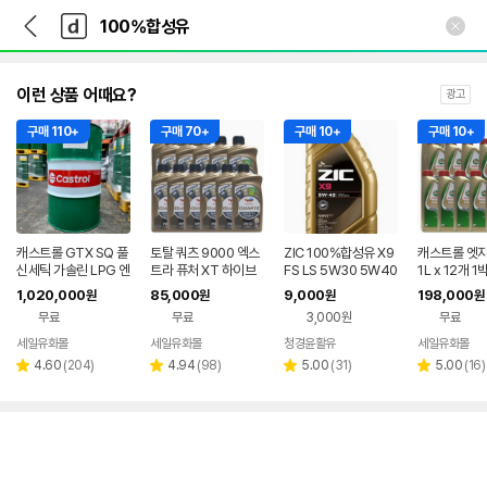
뒤
다
본문 바로가기
다
로
나
나
가
와
와
기
메
인
이런 상품 어때요?
광고
구매 110+
구매 70+
구매 10+
구매 10+
캐스트롤 GTX SQ 풀
토탈 쿼츠 9000 엑스
ZIC 100%합성유 X9
캐스트롤 엣지
신세틱 가솔린 LPG 엔
트라 퓨처 XT 하이브
FS LS 5W30 5W40
1L x 12개 
진오일 100%합성유
리드 전용 엔진오일 10
LPG 가솔린 디젤엔진
린 디젤 엔진
1,020,000
85,000
9,000
198,000
원
원
원
원
5W30, 200L, 1개
0%합성유 0W20, 1
오일 1리터
229.51 BM
무료
무료
3,000원
무료
L, 12개
4 RN0710 
성유
세일유화몰
세일유화몰
청경윤활유
세일유화몰
리
리
리
리
4.60
(
204
)
4.94
(
98
)
5.00
(
31
)
5.00
(
16
)
별
별
별
별
뷰
뷰
뷰
뷰
점
점
점
점
수
수
수
수