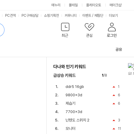
에누리
몰테일
플레이오토
메이크샵
PC견적
PC구매상담
쇼핑기획전
커뮤니티
이벤트
/
체험단
더보기
최근
관심
로그인
공유
관
련
다나와 인기 키워드
컨
텐
급상승 키워드
1
/8
츠
ddr5 16gb
1
9800x3d
6
제습기
6
7700x3d
닌텐도 스위치 2
3
모니터
11