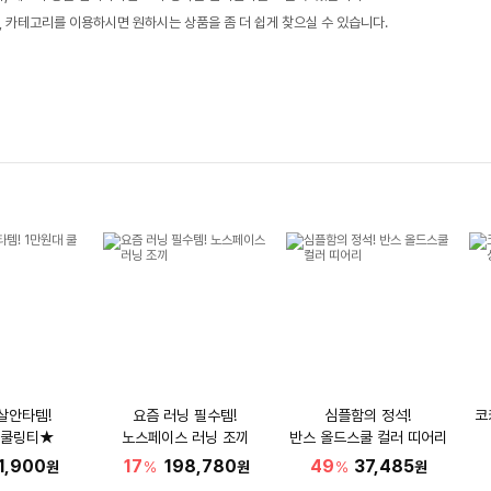
, 카테고리를 이용하시면 원하시는 상품을 좀 더 쉽게 찾으실 수 있습니다.
살안타템!
요즘 러닝 필수템!
심플함의 정석!
코
 쿨링티★
노스페이스 러닝 조끼
반스 올드스쿨 컬러 띠어리
1,900
17
198,780
49
37,485
원
%
원
%
원