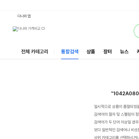
1042A080-106 : 다나와 통합검색
서비스
다나와 앱
전체 카테고리
통합검색
상품
장터
뉴스
"1042A080
일시적으로 상품이 품절되었을
검색어의 철자 및 스펠링이 정
검색어가 두 단어 이상일 경우
보다 일반적인 검색어나 비슷한
상위 카테고리를 선택하시거나,