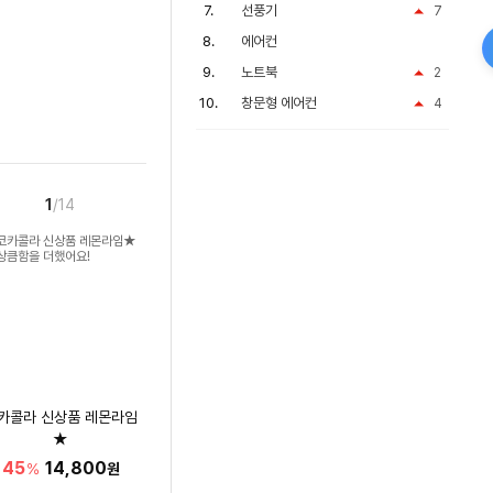
선풍기
7
에어컨
노트북
2
창문형 에어컨
4
1
/14
카콜라 신상품 레몬라임
★
상큼함을 더했어요!
45
14,800
%
원