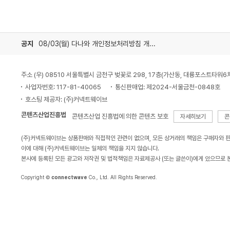
공지
08/03(월) 다나와 개인정보처리방침 개정 안내
주소 (우) 08510 서울특별시 금천구 벚꽃로 298, 17층(가산동, 대륭포스트타워6
사업자번호: 117-81-40065
통신판매업: 제2024-서울금천-0848호
호스팅 제공자: (주)커넥트웨이브
콘텐츠산업진흥법
콘텐츠산업 진흥법에 의한 콘텐츠 보호
자세히보기
콘
(주)커넥트웨이브는 상품판매와 직접적인 관련이 없으며, 모든 상거래의 책임은 구매자와 
이에 대해 (주)커넥트웨이브는 일체의 책임을 지지 않습니다.
본사에 등록된 모든 광고와 저작권 및 법적책임은 자료제공사 (또는 글쓴이)에게 있으므로 
Copyright ©
connectwave
Co., Ltd. All Rights Reserved.