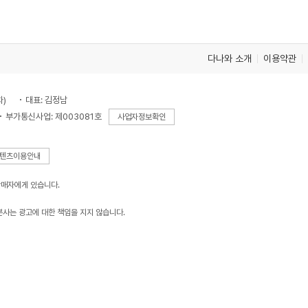
다나와 소개
이용약관
차)
대표: 김정남
부가통신사업: 제003081호
사업자정보확인
텐츠이용안내
판매자에게 있습니다.
본사는 광고에 대한 책임을 지지 않습니다.