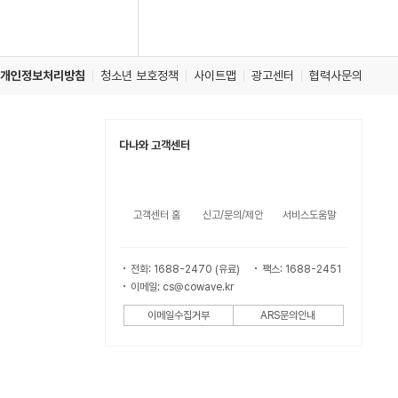
개인정보처리방침
청소년 보호정책
사이트맵
광고센터
협력사문의
다나와 고객센터
고객센터 홈
신고/문의/제안
서비스도움말
전화: 1688-2470 (유료)
팩스: 1688-2451
이메일: cs@cowave.kr
이메일수집거부
ARS문의안내