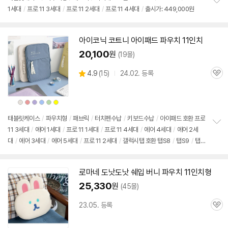
1세대
/
프로
11 3세대
/
프로
11
2세대
/
프로
11 4세대
/
출시가: 449,000원
정
보
펼
치
아이코닉 코트니
아이패드
파우치 11인치
기
20,100
원
(19몰)
상
4.9
(
15)
24.02. 등록
관
별
품
심
점
리
상
상
상
상
상
상
뷰
품
품
품
품
품
품
색
색
색
색
색
색
상
상
상
상
상
상
태블릿케이스
/
파우치형
/
패브릭
/
터치펜수납
/
키보드수납
/
아이패드
호환
프로
11 3세대
/
에어 1세대
/
프로
11 1세대
/
프로
11 4세대
/
에어 4세대
/
에어
2세
정
대
/
에어 3세대
/
에어 5세대
/
프로
11
2세대
/
갤럭시탭 호환 탭S8
/
탭S9
/
탭S
보
펼
7
/
크기: 225x320 mm
/
출시가: 449,000원
치
기
로마네 도낫도낫 쉐입 버니 파우치 11인치형
25,330
원
(45몰)
23.05. 등록
관
심