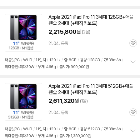
보
펼
치
Apple 2021 iPad Pro 11 3세대 128GB+애플
동
기
펜슬
2세대
(+매직키보드)
영
상
2,215,800
원
(2몰)
21.04. 등록
관
심
태블릿PC
/
Wi-Fi
/
11인치
/
120Hz
/
램: 8GB
/
용량: 128GB
/
7,538mAh
/
최대충전: 최대30W
/
무게: 466g
/
출시가: 999,000원
정
보
펼
치
Apple 2021 iPad Pro 11 3세대 512GB+애플
동
기
펜슬
2세대
(+매직키보드)
영
상
2,611,320
원
(1몰)
21.04. 등록
관
심
태블릿PC
/
Wi-Fi
/
11인치
/
120Hz
/
램: 8GB
/
용량: 512GB
/
7,538mAh
/
최대충전: 최대30W
/
무게: 466g
/
출시가: 1,389,000원
정