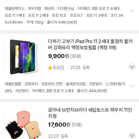
태블릿케이스
/
파우치형
/
패브릭
/
터치펜수납
/
아이패드
호환
프로
11 4세대
/
프로
11 1세대
/
프로
11
2세대
/
프로
10.5
/
프로
9.7
/
프로
11 3세대
/
크기: 34
정
5x345mm
/
무게: 159g
/
출시가: 449,000원
보
펼
치
기
더하기 고부기 iPad Pro 11
2세대
풀점착 풀커
버 강화유리 액정보호필름 (액정 1매)
9,900
원
(39몰)
상
5.0
(
1)
21.03. 등록
관
별
품
심
점
리
태블릿필름
/
강화유리
/
보호위치: 전면
/
올레포빅코팅
/
지문방지
/
스크래치방지
뷰
(9H)
/
비산방지
/
아이패드
호환
프로
11
2세대
/
출시가: 449,000원
정
보
펼
치
로마네 브런치브라더 쉐입토스트 파우치 11인
기
치형
17,600
원
(10몰)
22.07. 등록
관