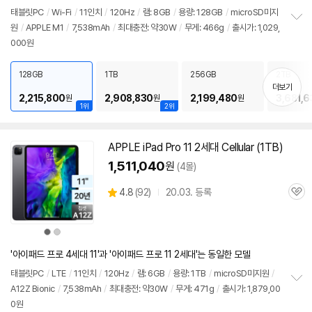
태블릿PC
/
Wi-Fi
/
11인치
/
120Hz
/
램: 8GB
/
용량: 128GB
/
microSD미지
원
/
APPLE M1
/
7,538mAh
/
최대충전: 약30W
/
무게: 466g
/
출시가: 1,029,
정
000원
보
펼
치
128GB
1TB
256GB
2TB
기
더보기
2,215,800
2,908,830
2,199,480
3,681,6
원
원
원
1위
2위
APPLE iPad Pro 11
2세대
Cellular (1TB)
1,511,040
원
(4몰)
상
4.8
(
92)
20.03. 등록
관
별
품
심
점
리
상
상
뷰
품
품
색
색
상
상
'아이패드 프로 4세대 11'과 '아이패드 프로 11 2세대'는 동일한 모델
태블릿PC
/
LTE
/
11인치
/
120Hz
/
램: 6GB
/
용량: 1TB
/
microSD미지원
/
A12Z Bionic
/
7,538mAh
/
최대충전: 약30W
/
무게: 471g
/
출시가: 1,879,00
정
0원
보