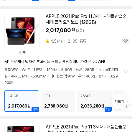
APPLE 2021 iPad Pro 11 3세대+애플펜슬
2
세대
,폴리오키보드 (128GB)
2,017,080
원
(2몰)
상
4.5
(
4)
21.05. 등록
관
별
품
심
점
상
상
리
품
품
색
색
뷰
상
상
M1 프로세서 탑재로 초고성능 스펙 UP! 전작대비 가격은 DOWN!
태블릿PC
/
Wi-Fi
/
11인치
/
120Hz
/
램: 8GB
/
용량: 128GB
/
microSD미지
원
/
APPLE M1
/
7,538mAh
/
최대충전: 약30W
/
무게: 466g
/
출시가: 1,029,
정
000원
보
펼
치
128GB
1TB
256GB
2TB
기
더보기
2,017,080
2,788,060
2,036,280
3,501,1
원
원
원
2위
1위
APPLE 2021 iPad Pro 11 3세대+애플펜슬
2