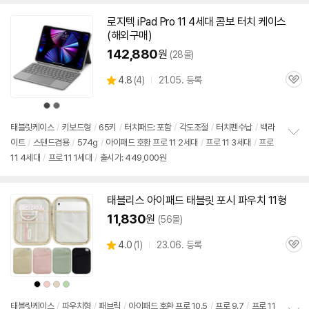
로지텍 iPad Pro 11 4세대 콤보 터치 케이스
(해외구매)
142,880
원
(28몰)
상
4.8
(
4)
21.05. 등록
관
별
품
심
점
상
상
리
품
품
색
색
뷰
상
상
태블릿케이스
/
키보드형
/
65키
/
터치패드: 포함
/
각도조절
/
터치펜수납
/
백라
이트
/
스탠드겸용
/
574g
/
아이패드
호환
프로
11
2세대
/
프로
11 3세대
/
프로
정
11 4세대
/
프로
11 1세대
/
출시가: 449,000원
보
펼
치
기
태블리스
아이패드
태블릿 포시 파우치
11형
11,830
원
(56몰)
상
4.0
(
1)
23.06. 등록
관
별
품
세부정보 열기/접기
심
점
리
상
상
상
상
뷰
품
품
품
품
색
색
색
색
상
상
상
상
태블릿케이스
/
파우치형
/
패브릭
/
아이패드
호환
프로
10.5
/
프로
9.7
/
프로
11