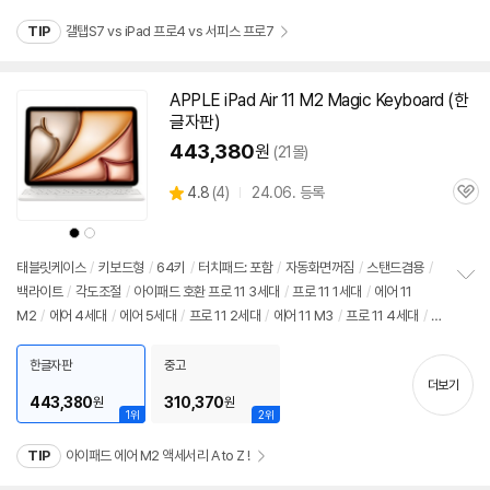
펼
치
TIP
갤탭S7 vs iPad 프로4 vs 서피스 프로7
기
APPLE iPad Air 11 M2 Magic Keyboard (한
글자판)
443,380
원
(21몰)
상
4.8
(
4)
24.06. 등록
관
별
품
심
점
상
상
리
품
품
색
색
뷰
상
상
태블릿케이스
/
키보드형
/
64키
/
터치패드: 포함
/
자동화면꺼짐
/
스탠드겸용
/
백라이트
/
각도조절
/
아이패드
호환
프로
11 3세대
/
프로
11 1세대
/
에어 11
정
M2
/
에어 4세대
/
에어 5세대
/
프로
11
2세대
/
에어 11 M3
/
프로
11 4세대
/
보
펼
출시가: 449,000원
치
한글자판
중고
기
더보기
443,380
310,370
원
원
1위
2위
TIP
아이패드 에어 M2 액세서리 A to Z !