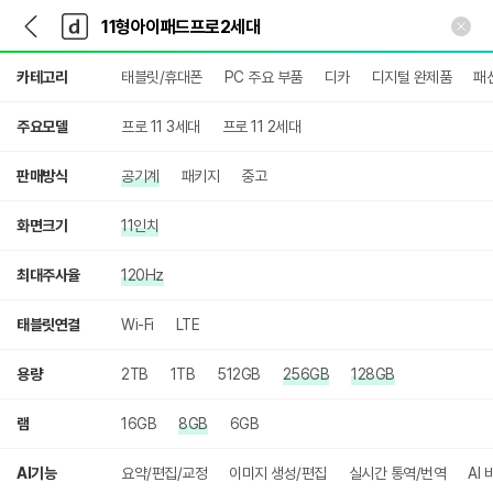
뒤
다
본문 바로가기
다
로
나
나
가
와
와
상
기
메
카테고리
태블릿/휴대폰
PC 주요 부품
디카
디지털 완제품
패
세
인
검
색
주요모델
프로 11 3세대
프로 11 2세대
판매방식
공기계
패키지
중고
화면크기
11인치
최대주사율
120Hz
태블릿연결
Wi-Fi
LTE
용량
2TB
1TB
512GB
256GB
128GB
램
16GB
8GB
6GB
AI기능
요약/편집/교정
이미지 생성/편집
실시간 통역/번역
AI 