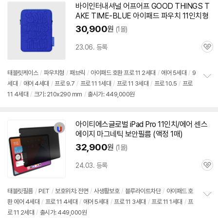
치
바이인터내셔널 어프어프 GOOD THINGS T
기
AKE TIME-BLUE
아이패드
파우치 11인치형
30,900
원
(1몰)
23.06. 등록
관
심
태블릿케이스
/
파우치형
/
패브릭
/
아이패드
호환
프로
11
2세대
/
에어 5세대
/
9
세대
/
에어 4세대
/
프로
9.7
/
프로
11 1세대
/
프로
11 3세대
/
프로
10.5
/
프로
정
11 4세대
/
크기: 210x290 mm
/
출시가: 449,000원
보
펼
치
기
아이티에스글로벌 iPad Pro 11인치/에어 센스
에이지 마그네틱 보안필름 (액정 1매)
32,900
원
(1몰)
24.03. 등록
관
심
태블릿필름
/
PET
/
보호위치: 전면
/
사생활보호
/
블루라이트차단
/
아이패드
호
환 에어 4세대
/
프로
11 4세대
/
에어 5세대
/
프로
11 3세대
/
프로
11 1세대
/
프
정
로
11
2세대
/
출시가: 449,000원
보