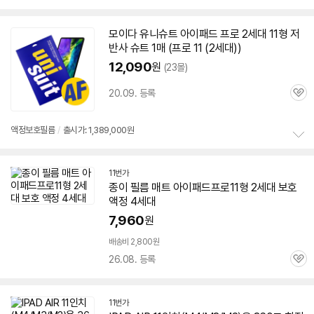
보
펼
치
모이다 유니슈트
아이패드
프로
2세대
11형
저
기
반사 슈트 1매 (
프로
11 (
2세대
))
12,090
원
(23몰)
20.09. 등록
관
심
액정보호필름
/
출시가: 1,389,000원
정
보
11번가
펼
종이 필름 매트
아이패드
프로
11형
2세대
보호
치
기
액정 4세대
7,960
원
배송비 2,800원
26.08. 등록
관
심
11번가