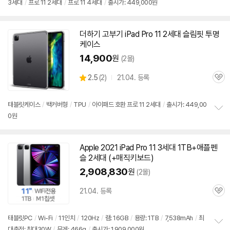
3세대
/
프로
11
2세대
/
프로
11 4세대
/
출시가: 449,000원
정
보
펼
치
더하기 고부기 iPad Pro 11
2세대
슬림핏 투명
기
케이스
14,900
원
(2몰)
상
2.5
(
2)
21.04. 등록
관
별
품
심
점
리
태블릿케이스
/
백커버형
/
TPU
/
아이패드
호환
프로
11
2세대
/
출시가: 449,00
뷰
0원
정
보
펼
치
Apple 2021 iPad Pro 11 3세대 1TB+애플펜
동
기
슬
2세대
(+매직키보드)
영
상
2,908,830
원
(2몰)
21.04. 등록
관
심
태블릿PC
/
Wi-Fi
/
11인치
/
120Hz
/
램: 16GB
/
용량: 1TB
/
7,538mAh
/
최
대충전: 최대30W
/
무게: 466g
/
출시가: 1,909,000원