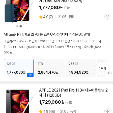
세대
,폴리오케이스 (128GB)
1,777,080
원
(1몰)
상
4.9
(
7)
21.05. 등록
관
별
품
심
점
상
상
리
품
품
색
색
뷰
상
상
M1 프로세서 탑재로 초고성능 스펙 UP! 전작대비 가격은 DOWN!
태블릿PC
/
Wi-Fi
/
11인치
/
120Hz
/
램: 8GB
/
용량: 128GB
/
microSD미지
원
/
APPLE M1
/
7,538mAh
/
최대충전: 약30W
/
무게: 466g
/
출시가: 1,029,
정
000원
보
펼
치
128GB
1TB
256GB
2TB
기
더보기
1,777,080
2,654,470
1,804,920
3,379,
원
원
원
2위
APPLE 2021 iPad Pro 11 3세대+애플펜슬
2
세대
(128GB)
1,729,080
원
(2몰)
상
4.8
(
46)
21.05. 등록