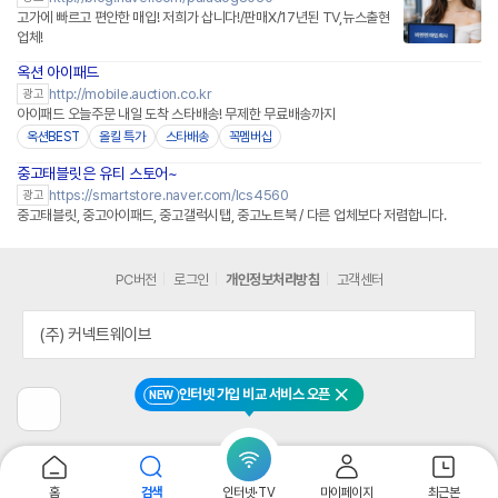
고가에 빠르고 편안한 매입! 저희가 삽니다!/판매X/17년된 TV,뉴스출현
업체!
옥션 아이패드
http://mobile.auction.co.kr
광고
아이패드 오늘주문 내일 도착 스타배송! 무제한 무료배송까지
옥션BEST
올킬 특가
스타배송
꼭멤버십
중고태블릿은 유티 스토어~
네이버페이 플러스
https://smartstore.naver.com/lcs4560
광고
중고태블릿, 중고아이패드, 중고갤럭시탭, 중고노트북 / 다른 업체보다 저렴합니다.
PC버전
로그인
개인정보처리방침
고객센터
(주) 커넥트웨이브
인터넷 가입 비교 서비스 오픈
NEW
닫기
이
전
페
이
지
홈
검색
인터넷·TV
마이페이지
최근본
로