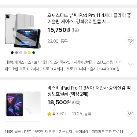
펼
치
기
오토스마트 뷰씨 iPad Pro 11 4세대 클리어 퓨
어슬림 케이스+강화유리필름 세트
15,750
원
(1몰)
23.06. 등록
관
심
상
상
상
상
상
상
품
품
품
품
품
품
색
색
색
색
색
색
상
상
상
상
상
상
태블릿케이스
/
스마트커버형
/
인조가죽+PC
/
자동화면꺼짐
/
스탠드겸용
/
아이
패드
호환
프로
11
2세대
/
프로
11 4세대
/
프로
11 3세대
/
출시가: 449,000원
정
보
펼
치
비스비 iPad Pro 11 3세대 저반사 종이질감 액
기
정보호필름 (액정 2매)
18,500
원
(6몰)
상
4.7
(
61)
21.05. 등록
관
별
품
심
점
리
태블릿필름
/
PET
/
보호위치: 전면
/
지문방지
/
종이질감
/
아이패드
호환
프로
11
뷰