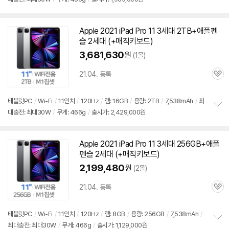
정
보
펼
치
Apple 2021 iPad Pro 11 3세대 2TB+애플펜
동
기
슬
2세대
(+매직키보드)
영
상
3,681,630
원
(1몰)
21.04. 등록
관
심
태블릿PC
/
Wi-Fi
/
11인치
/
120Hz
/
램: 16GB
/
용량: 2TB
/
7,538mAh
/
최
대충전: 최대30W
/
무게: 466g
/
출시가: 2,429,000원
정
보
펼
치
Apple 2021 iPad Pro 11 3세대 256GB+애플
동
기
펜슬
2세대
(+매직키보드)
영
상
2,199,480
원
(2몰)
21.04. 등록
관
심
태블릿PC
/
Wi-Fi
/
11인치
/
120Hz
/
램: 8GB
/
용량: 256GB
/
7,538mAh
/
최대충전: 최대30W
/
무게: 466g
/
출시가: 1,129,000원
정