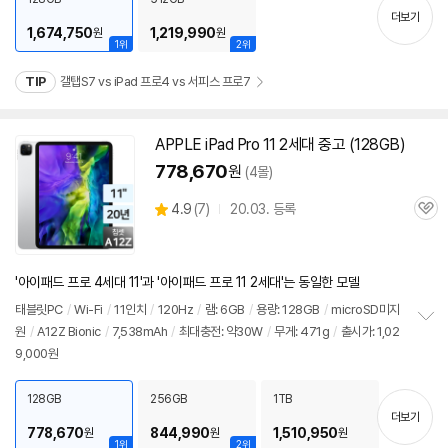
기
더보기
1,674,750
1,219,990
원
원
1위
2위
TIP
갤탭S7 vs iPad 프로4 vs 서피스 프로7
APPLE iPad Pro 11
2세대
중고 (128GB)
778,670
원
(4몰)
상
4.9
(
7)
20.03. 등록
관
별
품
심
점
리
뷰
'아이패드 프로 4세대 11'과 '아이패드 프로 11 2세대'는 동일한 모델
태블릿PC
/
Wi-Fi
/
11인치
/
120Hz
/
램: 6GB
/
용량: 128GB
/
microSD미지
원
/
A12Z Bionic
/
7,538mAh
/
최대충전: 약30W
/
무게: 471g
/
출시가: 1,02
정
9,000원
보
펼
치
128GB
256GB
1TB
기
더보기
778,670
844,990
1,510,950
원
원
원
1위
2위