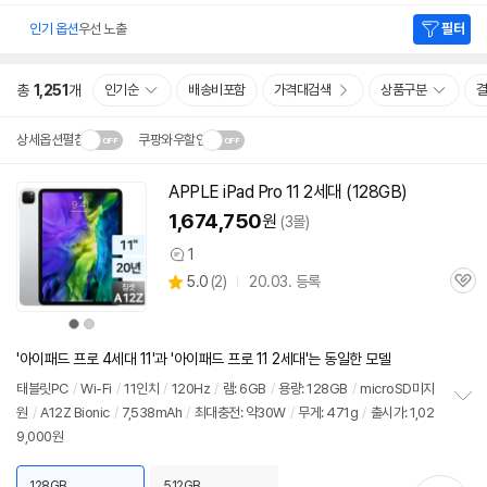
인기 옵션
우선 노출
필터
총
1,251
개
인기순
배송비포함
가격대검색
상품구분
상세옵션펼침
쿠팡와우할인
설치 환경·지역에 따라
APPLE iPad Pro 11
2세대
(128GB)
닫
배송·설치비가 달라집니다.
1,674,750
원
(3몰)
기
1
상
상
5.0
(
2)
20.03. 등록
품
관
별
의
품
심
점
견
상
상
리
품
품
색
색
뷰
상
상
'아이패드 프로 4세대 11'과 '아이패드 프로 11 2세대'는 동일한 모델
태블릿PC
/
Wi-Fi
/
11인치
/
120Hz
/
램: 6GB
/
용량: 128GB
/
microSD미지
원
/
A12Z Bionic
/
7,538mAh
/
최대충전: 약30W
/
무게: 471g
/
출시가: 1,02
정
9,000원
보
펼
치
128GB
512GB