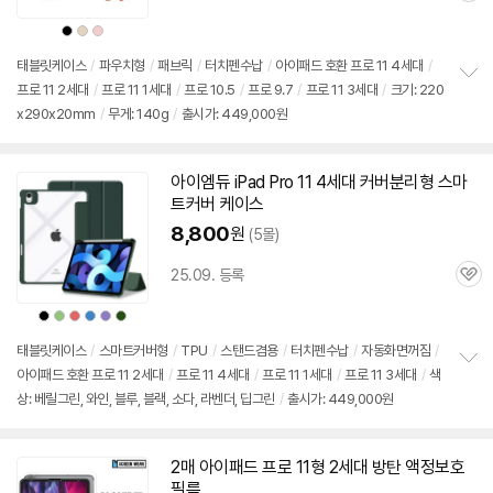
심
상
상
상
품
품
품
색
색
색
상
상
상
태블릿케이스
/
파우치형
/
패브릭
/
터치펜수납
/
아이패드
호환
프로
11 4세대
/
프로
11
2세대
/
프로
11 1세대
/
프로
10.5
/
프로
9.7
/
프로
11 3세대
/
크기: 220
정
x290x20mm
/
무게: 140g
/
출시가: 449,000원
보
펼
치
기
아이엠듀 iPad Pro 11 4세대 커버분리형 스마
트커버 케이스
8,800
원
(5몰)
25.09. 등록
관
심
상
상
상
상
상
상
품
품
품
품
품
품
색
색
색
색
색
색
상
상
상
상
상
상
태블릿케이스
/
스마트커버형
/
TPU
/
스탠드겸용
/
터치펜수납
/
자동화면꺼짐
/
아이패드
호환
프로
11
2세대
/
프로
11 4세대
/
프로
11 1세대
/
프로
11 3세대
/
색
정
상: 베릴그린, 와인, 블루, 블랙, 소다, 라벤더, 딥그린
/
출시가: 449,000원
보
펼
치
기
2매
아이패드
프로
11형
2세대
방탄 액정보호
필름