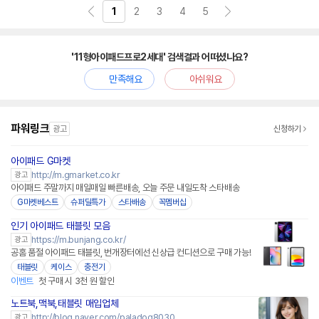
1
2
3
4
5
'11형아이패드프로2세대' 검색결과 어떠셨나요?
만족해요
아쉬워요
파워링크
광고
신청하기
아이패드 G마켓
http://m.gmarket.co.kr
광고
아이패드 주말까지 매일매일 빠른배송, 오늘 주문 내일도착 스타배송
G마켓베스트
슈퍼딜특가
스타배송
꼭멤버십
인기 아이패드 태블릿 모음
https://m.bunjang.co.kr/
광고
공홈 품절 아이패드 태블릿, 번개장터에선 신상급 컨디션으로 구매 가능!
태블릿
케이스
충전기
이벤트
첫 구매 시 3천 원 할인
노트북,맥북,태블릿 매입업체
http://blog.naver.com/paladog8030
광고