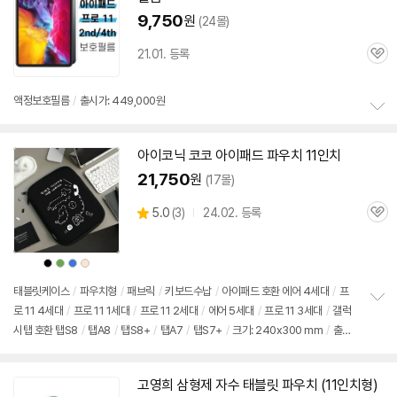
9,750
원
(24몰)
21.01. 등록
관
심
액정보호필름
/
출시가: 449,000원
정
보
아이코닉 코코
아이패드
파우치 11인치
펼
치
21,750
원
(17몰)
기
상
5.0
(
3)
24.02. 등록
관
별
품
심
점
리
상
상
상
상
뷰
품
품
품
품
색
색
색
색
상
상
상
상
태블릿케이스
/
파우치형
/
패브릭
/
키보드수납
/
아이패드
호환 에어 4세대
/
프
로
11 4세대
/
프로
11 1세대
/
프로
11
2세대
/
에어 5세대
/
프로
11 3세대
/
갤럭
정
시탭 호환 탭S8
/
탭A8
/
탭S8+
/
탭A7
/
탭S7+
/
크기: 240x300 mm
/
출시
보
펼
가: 449,000원
치
기
고영희 삼형제 자수 태블릿 파우치 (11인치형)