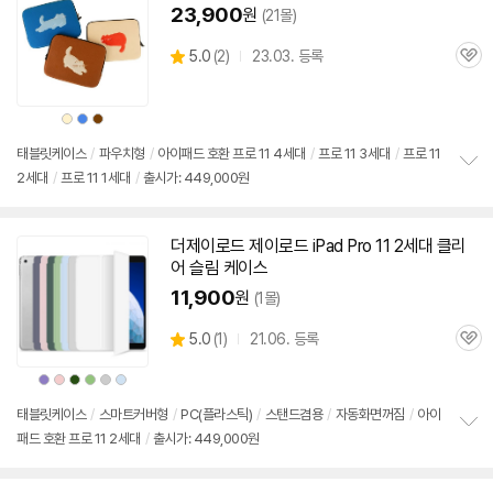
23,900
원
(21몰)
상
5.0
(
2)
23.03. 등록
관
별
품
심
점
리
상
상
상
뷰
품
품
품
색
색
색
상
상
상
태블릿케이스
/
파우치형
/
아이패드
호환
프로
11 4세대
/
프로
11 3세대
/
프로
11
2세대
/
프로
11 1세대
/
출시가: 449,000원
정
보
펼
치
더제이로드 제이로드 iPad Pro 11
2세대
클리
기
어 슬림 케이스
11,900
원
(1몰)
상
5.0
(
1)
21.06. 등록
관
별
품
심
점
상
상
상
상
상
상
리
품
품
품
품
품
품
색
색
색
색
색
색
뷰
상
상
상
상
상
상
태블릿케이스
/
스마트커버형
/
PC(플라스틱)
/
스탠드겸용
/
자동화면꺼짐
/
아이
패드
호환
프로
11
2세대
/
출시가: 449,000원
정
보
펼