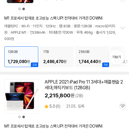
관
별
품
심
점
상
상
리
품
품
색
색
뷰
상
상
M1 프로세서 탑재로 초고성능 스펙 UP! 전작대비 가격은 DOWN!
태블릿PC
/
Wi-Fi
/
11인치
/
120Hz
/
램: 8GB
/
용량: 128GB
/
microSD미지
원
/
APPLE M1
/
7,538mAh
/
최대충전: 약30W
/
무게: 466g
/
출시가: 1,029,
정
000원
보
펼
치
128GB
1TB
256GB
2TB
기
더보기
1,729,080
2,486,470
1,744,440
3,073,1
원
원
원
2위
1위
APPLE 2021 iPad Pro 11 3세대+애플펜슬
2
세대
,매직키보드 (128GB)
2,215,800
원
(2몰)
상
5.0
(
6)
21.05. 등록
관
별
품
심
점
상
상
리
품
품
색
색
뷰
상
상
M1 프로세서 탑재로 초고성능 스펙 UP! 전작대비 가격은 DOWN!