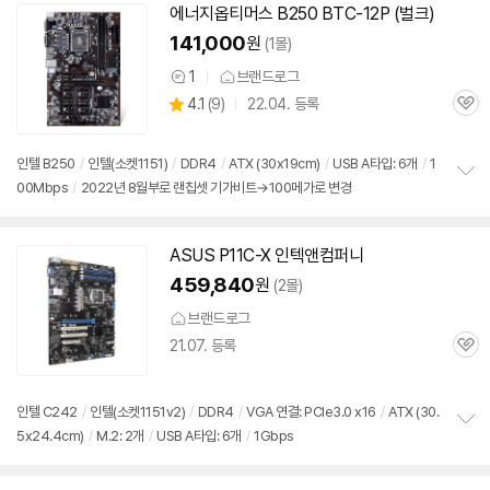
치
에너지옵티머스 B250 BTC-12P (벌크)
기
141,000
원
(1몰)
1
브랜드로그
상
상
4.1
(
9)
22.04. 등록
품
관
별
의
품
심
점
견
리
인텔 B250
/
인텔(소켓
1151
)
/
DDR4
/
ATX (30x19cm)
/
USB A타입: 6개
/
1
뷰
00Mbps
/
2022년 8월부로 랜칩셋 기가비트→100메가로 변경
정
보
펼
치
ASUS P11C-X 인텍앤컴퍼니
기
459,840
원
(2몰)
브랜드로그
21.07. 등록
관
심
인텔 C242
/
인텔(소켓
1151
v2)
/
DDR4
/
VGA 연결: PCIe3.0 x16
/
ATX (30.
5x24.4cm)
/
M.2: 2개
/
USB A타입: 6개
/
1Gbps
정
보
펼