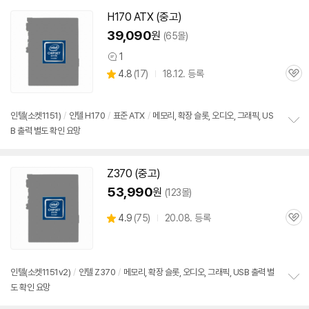
펼
치
H170 ATX (중고)
기
39,090
원
(65몰)
1
상
상
4.8
(
17)
18.12. 등록
품
관
별
의
품
심
점
견
리
인텔(소켓
1151
)
/
인텔 H170
/
표준 ATX
/
메모리, 확장 슬롯, 오디오, 그래픽, US
뷰
B 출력 별도 확인 요망
정
보
펼
치
Z370 (중고)
기
53,990
원
(123몰)
상
4.9
(
75)
20.08. 등록
관
별
품
심
점
리
뷰
인텔(소켓
1151
v2)
/
인텔 Z370
/
메모리, 확장 슬롯, 오디오, 그래픽, USB 출력 별
도 확인 요망
정
보