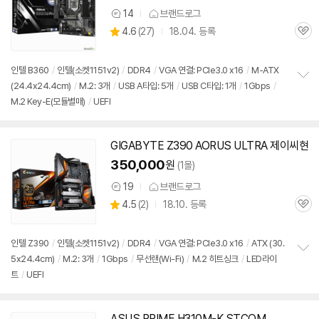
14
브랜드로그
상
상
4.6
(
27)
18.04. 등록
품
관
별
의
품
심
점
견
리
인텔 B360
/
인텔(소켓
1151
v2)
/
DDR4
/
VGA 연결: PCIe3.0 x16
/
M-ATX
뷰
(24.4x24.4cm)
/
M.2: 3개
/
USB A타입: 5개
/
USB C타입: 1개
/
1Gbps
/
정
M.2 Key-E(모듈별매)
/
UEFI
보
펼
치
기
GIGABYTE Z390 AORUS ULTRA 제이씨현
350,000
원
(1몰)
19
브랜드로그
상
상
4.5
(
2)
18.10. 등록
품
관
별
의
품
심
점
견
리
인텔 Z390
/
인텔(소켓
1151
v2)
/
DDR4
/
VGA 연결: PCIe3.0 x16
/
ATX (30.
뷰
5x24.4cm)
/
M.2: 3개
/
1Gbps
/
무선랜(Wi-Fi)
/
M.2 히트싱크
/
LED라이
정
트
/
UEFI
보
펼
치
기
ASUS PRIME H310M-K STCOM