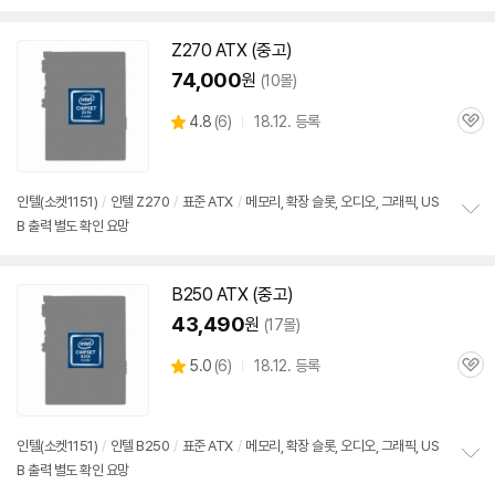
보
펼
치
Z270 ATX (중고)
기
74,000
원
(10몰)
상
4.8
(
6)
18.12. 등록
관
별
품
심
점
리
뷰
인텔(소켓
1151
)
/
인텔 Z270
/
표준 ATX
/
메모리, 확장 슬롯, 오디오, 그래픽, US
B 출력 별도 확인 요망
정
보
펼
치
B250 ATX (중고)
기
43,490
원
(17몰)
상
5.0
(
6)
18.12. 등록
관
별
품
심
점
리
뷰
인텔(소켓
1151
)
/
인텔 B250
/
표준 ATX
/
메모리, 확장 슬롯, 오디오, 그래픽, US
B 출력 별도 확인 요망
정