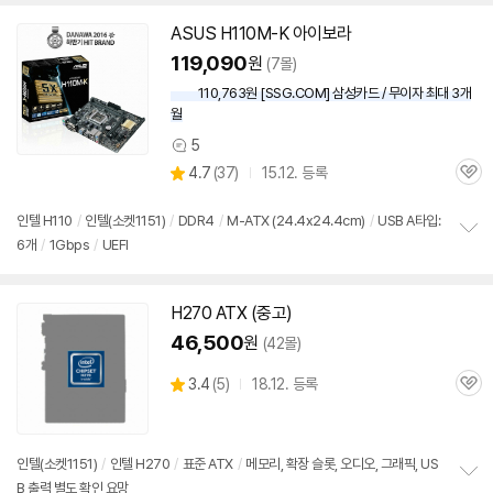
펼
치
ASUS H110M-K 아이보라
기
119,090
원
(7몰)
110,763원 [SSG.COM] 삼성카드 / 무이자 최대 3개
월
5
상
상
4.7
(
37)
15.12. 등록
품
관
별
의
품
심
점
견
리
인텔 H110
/
인텔(소켓
1151
)
/
DDR4
/
M-ATX (24.4x24.4cm)
/
USB A타입:
뷰
6개
/
1Gbps
/
UEFI
정
보
펼
치
H270 ATX (중고)
기
46,500
원
(42몰)
상
3.4
(
5)
18.12. 등록
관
별
품
심
점
리
뷰
인텔(소켓
1151
)
/
인텔 H270
/
표준 ATX
/
메모리, 확장 슬롯, 오디오, 그래픽, US
B 출력 별도 확인 요망