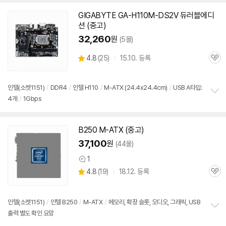
펼
치
GIGABYTE GA-H110M-DS2V 듀러블에디
기
션 (중고)
32,260
원
(5몰)
상
4.8
(
25)
15.10. 등록
관
별
품
심
점
리
인텔(소켓
1151
)
/
DDR4
/
인텔 H110
/
M-ATX (24.4x24.4cm)
/
USB A타입:
뷰
4개
/
1Gbps
정
보
펼
치
B250 M-ATX (중고)
기
37,100
원
(44몰)
1
상
상
4.8
(
19)
18.12. 등록
품
관
별
의
품
심
점
견
리
인텔(소켓
1151
)
/
인텔 B250
/
M-ATX
/
메모리, 확장 슬롯, 오디오, 그래픽, USB
뷰
출력 별도 확인 요망
정
보