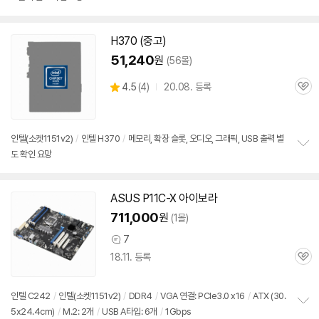
정
보
펼
치
H370 (중고)
기
51,240
원
(56몰)
상
4.5
(
4)
20.08. 등록
관
별
품
심
점
리
뷰
인텔(소켓
1151
v2)
/
인텔 H370
/
메모리, 확장 슬롯, 오디오, 그래픽, USB 출력 별
도 확인 요망
정
보
펼
치
ASUS P11C-X 아이보라
기
711,000
원
(1몰)
7
상
18.11. 등록
품
관
의
심
견
인텔 C242
/
인텔(소켓
1151
v2)
/
DDR4
/
VGA 연결: PCIe3.0 x16
/
ATX (30.
5x24.4cm)
/
M.2: 2개
/
USB A타입: 6개
/
1Gbps
정