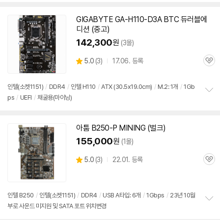
보
펼
치
GIGABYTE GA-H110-D3A BTC 듀러블에
기
디션 (중고)
142,300
원
(3몰)
상
5.0
(
3)
17.06. 등록
관
별
품
심
점
리
인텔(소켓
1151
)
/
DDR4
/
인텔 H110
/
ATX (30.5x19.0cm)
/
M.2: 1개
/
1Gb
뷰
ps
/
UEFI
/
채굴용(마이닝)
정
보
펼
치
아툼 B250-P MINING (벌크)
기
155,000
원
(1몰)
상
5.0
(
3)
22.01. 등록
관
별
품
심
점
리
뷰
인텔 B250
/
인텔(소켓
1151
)
/
DDR4
/
USB A타입: 6개
/
1Gbps
/
23년 10월
부로 사운드 미지원 및 SATA 포트 위치변경
정
보