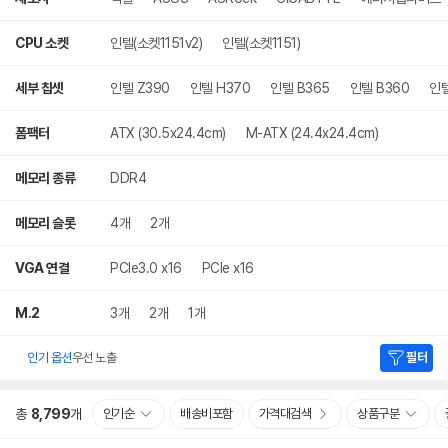
CPU 소켓
인텔(소켓1151v2)
인텔(소켓1151)
세부 칩셋
인텔 Z390
인텔 H370
인텔 B365
인텔 B360
인텔
폼팩터
ATX (30.5x24.4cm)
M-ATX (24.4x24.4cm)
메모리 종류
DDR4
메모리 슬롯
4개
2개
VGA 연결
PCIe3.0 x16
PCIe x16
M.2
3개
2개
1개
인기 옵션
우선 노출
필터
총
8,799
개
인기순
배송비포함
가격대검색
상품구분