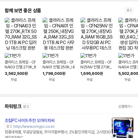
함께 보면 좋은 상품
광고
클라리스 프레임 - CF
클라리스 프레임 - CF
클라리스 프레임 - CF
클라리스 프레임
NAI03 인텔 270K_R
NAI01 인텔 250K_내
N25NV 인텔 270K_
NAI04 인텔 
TX 5070_RAM 32
장VGA_RAM 32G_
내장VGA_RAM 16G
TX5080_6
3,562,500
1,798,000
1,695,600
5,502,80
원
원
원
G_SSD 1TB AI PC
SSD 1TB AI PC 사무
B_SSD 512GB AI P
AI 생성 딥러
무료
무료
무료
무료
딥러닝 데스크탑 완본
용 데스크탑 완본체 조
C 사무용PC 데스크탑
집 3D 작업
체 조립PC
립PC
반본체 완본체
PC
파워링크
광고
신청하기
조립PC사이트추천 오마이피씨
http://www.omypc.co.kr
광고
정품새제품, 무료당일발송, 무이자할부행사, 2%할인쿠폰지급, 고사양3D
게임조립PC