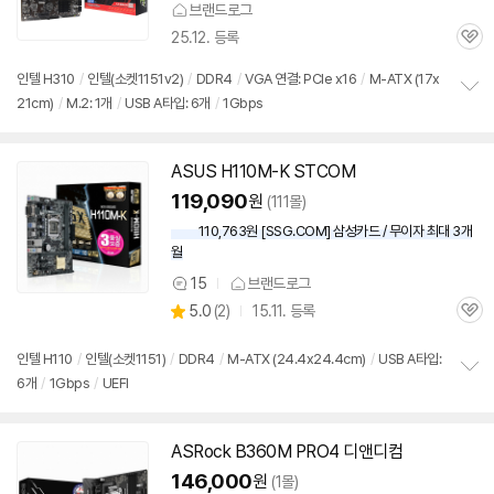
브랜드로그
25.12. 등록
관
심
인텔 H310
/
인텔(소켓
1151
v2)
/
DDR4
/
VGA 연결: PCIe x16
/
M-ATX (17x
21cm)
/
M.2: 1개
/
USB A타입: 6개
/
1Gbps
정
보
펼
치
ASUS H110M-K STCOM
기
119,090
원
(111몰)
110,763원 [SSG.COM] 삼성카드 / 무이자 최대 3개
월
15
브랜드로그
상
상
5.0
(
2)
15.11. 등록
품
관
별
의
품
심
점
견
리
인텔 H110
/
인텔(소켓
1151
)
/
DDR4
/
M-ATX (24.4x24.4cm)
/
USB A타입:
뷰
6개
/
1Gbps
/
UEFI
정
보
펼
치
ASRock B360M PRO4 디앤디컴
기
146,000
원
(1몰)