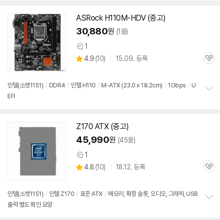
펼
치
ASRock H110M-HDV (중고)
기
30,880
원
(1몰)
1
상
상
4.9
(
10)
15.09. 등록
품
관
별
의
품
심
점
견
리
인텔(소켓
1151
)
/
DDR4
/
인텔 H110
/
M-ATX (23.0 x 18.2cm)
/
1Gbps
/
U
뷰
EFI
정
보
펼
치
Z170 ATX (중고)
기
45,990
원
(45몰)
1
상
상
4.8
(
10)
18.12. 등록
품
관
별
의
품
심
점
견
리
인텔(소켓
1151
)
/
인텔 Z170
/
표준 ATX
/
메모리, 확장 슬롯, 오디오, 그래픽, USB
뷰
출력 별도 확인 요망
정
보