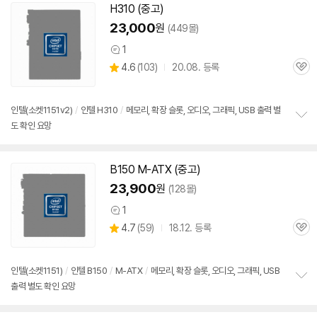
치
H310 (중고)
기
23,000
원
(449몰)
1
상
상
4.6
(
103)
20.08. 등록
품
관
별
의
품
심
점
견
리
세부정보 열기/접기
인텔(소켓
1151
v2)
/
인텔 H310
/
메모리, 확장 슬롯, 오디오, 그래픽, USB 출력 별
뷰
도 확인 요망
정
보
펼
치
B150 M-ATX (중고)
기
23,900
원
(128몰)
1
상
상
4.7
(
59)
18.12. 등록
품
관
별
의
품
심
점
견
리
인텔(소켓
1151
)
/
인텔 B150
/
M-ATX
/
메모리, 확장 슬롯, 오디오, 그래픽, USB
뷰
출력 별도 확인 요망
정
보
펼