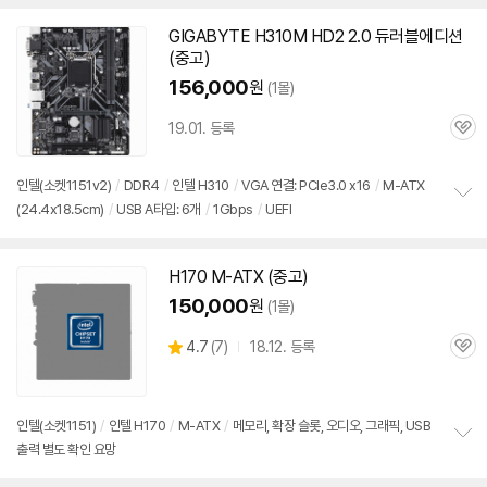
펼
치
GIGABYTE H310M HD2 2.0 듀러블에디션
기
(중고)
156,000
원
(1몰)
19.01. 등록
관
심
인텔(소켓
1151
v2)
/
DDR4
/
인텔 H310
/
VGA 연결: PCIe3.0 x16
/
M-ATX
(24.4x18.5cm)
/
USB A타입: 6개
/
1Gbps
/
UEFI
정
보
펼
치
H170 M-ATX (중고)
기
150,000
원
(1몰)
상
4.7
(
7)
18.12. 등록
관
별
품
심
점
리
뷰
인텔(소켓
1151
)
/
인텔 H170
/
M-ATX
/
메모리, 확장 슬롯, 오디오, 그래픽, USB
출력 별도 확인 요망
정
보