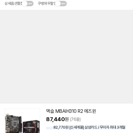
상세옵션펼침
쿠팡와우할인
액슬 MBAIH310 R2 에즈윈
87,440
원
(76몰)
82,770원 [신세계몰] 삼성카드 / 무이자 최대 3개월