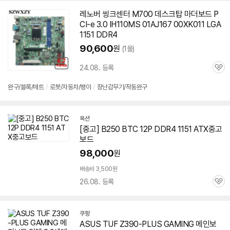
펼
치
레노버 씽크센터 M700 데스크탑 마더보드 P
기
CI-e 3.0 IH110MS 01AJ167 00XK011 LGA
1151
DDR4
90,600
원
(1몰)
24.08. 등록
관
심
완구/블록/매트
/
로봇/자동차/팽이
/
장난감무기/작동완구
옥션
[중고] B250 BTC 12P DDR4
1151
ATX중고
보드
98,000
원
배송비 3,500원
26.08. 등록
관
심
쿠팡
ASUS TUF Z390-PLUS GAMING 메인보