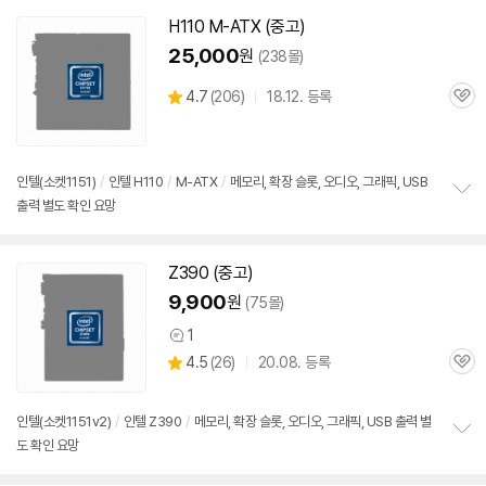
펼
치
H110 M-ATX (중고)
기
25,000
원
(238몰)
상
4.7
(
206)
18.12. 등록
관
별
품
심
점
리
뷰
인텔(소켓
1151
)
/
인텔 H110
/
M-ATX
/
메모리, 확장 슬롯, 오디오, 그래픽, USB
출력 별도 확인 요망
정
보
펼
치
Z390 (중고)
기
9,900
원
(75몰)
1
상
상
4.5
(
26)
20.08. 등록
품
관
별
의
품
심
점
견
리
인텔(소켓
1151
v2)
/
인텔 Z390
/
메모리, 확장 슬롯, 오디오, 그래픽, USB 출력 별
뷰
도 확인 요망
정
보