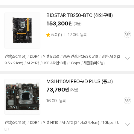
보
펼
치
BIOSTAR TB250-BTC (해외구매)
기
153,300
원
(3몰)
상
5.0
(
1)
17.06. 등록
관
별
품
심
점
리
뷰
인텔(소켓
1151
)
/
DDR4
/
인텔 B250
/
VGA 연결: PCIe3.0 x16
/
일반-ATX (2
9.5 x 21cm)
/
M.2: 1개
/
USB A타입: 8개
/
1Gbps
/
채굴용(마이닝)
정
보
펼
치
MSI H110M PRO-VD PLUS (중고)
기
73,790
원
(8몰)
16.09. 등록
관
심
인텔(소켓
1151
)
/
DDR4
/
인텔 H110
/
M-ATX (24.4x24.4cm)
/
1Gbps
/
U
EFI
정