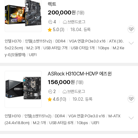
기
렉트
200,000
원
(1몰)
4
브랜드로그
상
상
5.0
(
3)
18.04. 등록
품
관
별
의
품
심
점
견
인텔 H370
/
인텔(소켓
1151
v2)
/
DDR4
/
VGA 연결: PCIe3.0 x16
/
ATX (30.
리
5x22.5cm)
/
M.2: 3개
/
USB A타입: 7개
/
USB C타입: 1개
/
1Gbps
/
M.2 Ke
정
뷰
y-E(모듈별매)
/
UEFI
보
펼
치
기
ASRock H310CM-HDVP 에즈윈
156,000
원
(1몰)
2
브랜드로그
상
상
4.6
(
10)
19.02. 등록
품
관
별
의
품
심
점
견
리
인텔 H310
/
인텔(소켓
1151
v2)
/
DDR4
/
VGA 연결: PCIe3.0 x16
/
M-ATX
뷰
(24.4x18.8cm)
/
M.2: 1개
/
USB A타입: 6개
/
1Gbps
/
UEFI
정
보
펼