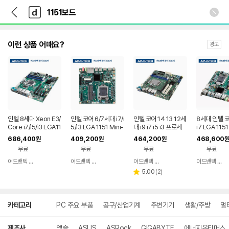
뒤
다
본문 바로가기
다
로
나
나
가
와
와
기
메
인
이런 상품 어때요?
광고
인텔 8세대 Xeon E3/
인텔 코어 6/7세대 i7/i
인텔 코어 14 13 12세
8세대 인텔 코어
Core i7/i5/i3 LGA11
5/i3 LGA 1151 Mini-
대 i9 i7 i5 i3 프로세
i7 LGA 1151
51 uATX, AIMB-58
ITX보드 AIMB-285
서, LGA1700, AIMB
X 보드, AIM
686,400
409,200
464,200
468,600
원
원
원
원
6QG2-00A1E, 어드
G2-00A3E, 어드밴
-508HF-EAA1, 어드
2-00A1E,
무료
무료
무료
무료
밴텍
텍
밴텍
어드밴텍 한국지사
어드밴텍 한국지사
어드밴텍 한국지사
어드밴텍 한국지사
네이버
네이버
네이버
페이
페이
리
페이
5.00
(
2
)
별
뷰
점
수
상
카테고리
PC 주요 부품
공구/산업기계
주변기기
생활/주방
멀
세
검
색
제조사
액슬
ASUS
ASRock
GIGABYTE
에너지옵티머스