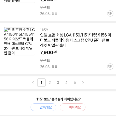
무료배송
26.08. 등록
관
심
11번가
인텔 호환 소켓 LGA 1150/
1151
/1155/1156 마
더보드 백플레인용 데스크탑 CPU 쿨러 팬 브
래킷 방열판 홀더
7,900
원
무료배송
26.08. 등록
관
심
1
2
3
4
5
'1151보드' 검색결과 어떠셨나요?
만족해요
아쉬워요