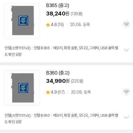
치
B365 (중고)
기
38,240
원
(139몰)
상
4.6
(
18)
20.08. 등록
관
별
품
심
점
리
뷰
인텔(소켓
1151
v2)
/
인텔 B365
/
메모리, 확장 슬롯, 오디오, 그래픽, USB 출력 별
도 확인 요망
정
보
펼
치
B360 (중고)
기
34,990
원
(225몰)
상
4.9
(
67)
20.08. 등록
관
별
품
심
점
리
뷰
인텔(소켓
1151
v2)
/
인텔 B360
/
메모리, 확장 슬롯, 오디오, 그래픽, USB 출력 별
도 확인 요망
정
보