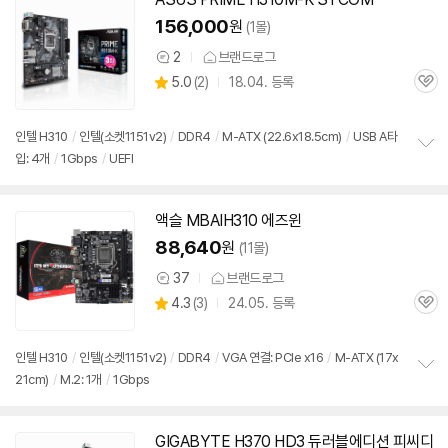
156,000
원
(1몰)
2
브랜드로그
상
상
5.0
(
2)
18.04. 등록
품
관
별
의
품
심
점
견
리
인텔 H310
/
인텔(소켓
1151
v2)
/
DDR4
/
M-ATX (22.6x18.5cm)
/
USB A타
뷰
입: 4개
/
1Gbps
/
UEFI
정
보
펼
치
액슬 MBAIH310 에즈윈
기
88,640
원
(11몰)
37
브랜드로그
상
상
4.3
(
3)
24.05. 등록
품
관
별
의
품
심
점
견
리
인텔 H310
/
인텔(소켓
1151
v2)
/
DDR4
/
VGA 연결: PCIe x16
/
M-ATX (17x
뷰
21cm)
/
M.2: 1개
/
1Gbps
정
보
펼
치
GIGABYTE H370 HD3 듀러블에디션 피씨디