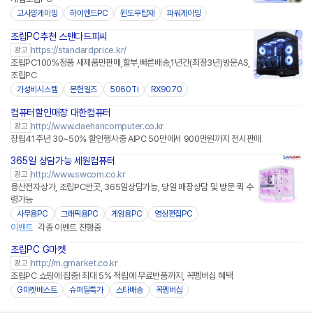
고사양게이밍
하이엔드PC
윈도우탑재
파워게이밍
조립PC추천 스탠다드피씨
https://standardprice.kr/
광고
조립PC100%정품 새제품만판매,할부,빠른배송,1년간(최장3년)방문AS,
조립PC
가성비시스템
몬헌일즈
5060Ti
RX9070
컴퓨터할인매장 대한컴퓨터
http://www.daehancomputer.co.kr
광고
창립41주년 30~50% 할인행사중 AIPC 50만에서 900만원까지 전시판매
365일 상담가능 세원컴퓨터
http://www.swcom.co.kr
광고
용산전자상가, 조립PC싼곳, 365일상담가능, 당일 매장상담 및 방문 퀵 수
령가능
사무용PC
그래픽용PC
게임용PC
영상편집PC
이벤트
각종 이벤트 진행중
조립PC G마켓
http://m.gmarket.co.kr
광고
조립PC 쇼핑에 집중! 최대 5% 적립에 무료반품까지, 꼭멤버십 혜택
G마켓베스트
슈퍼딜특가
스타배송
꼭멤버십