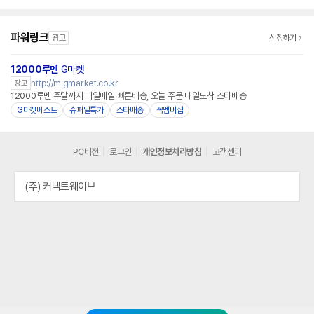
파워링크
광고
신청하기
12000루멘
G마켓
http://m.gmarket.co.kr
광고
12000루멘 주말까지 매일매일 빠른배송, 오늘 주문 내일도착 스타배송
G마켓베스트
슈퍼딜특가
스타배송
꼭멤버십
PC버전
로그인
개인정보처리방침
고객센터
(주) 커넥트웨이브