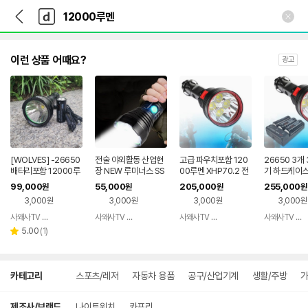
뒤
다
본문 바로가기
다
로
나
나
가
와
와
기
메
인
이런 상품 어때요?
광고
[WOLVES] -26650
전술 야외활동 산업현
고급 파우치포함 120
26650 3개
배터리포함 12000루
장 NEW 루미너스 SS
00루멘 XHP70.2 전
기 하드케이스
멘 XHP130 초강력 L
T40 12000루멘 울
문가용 SCUBA 해루
000루멘 XH
99,000
55,000
205,000
255,000
원
원
원
원
ED랜턴 X13
트라 브라이트 LED손
질 잠수 LED손전등
전문가용 스쿠
3,000원
3,000원
3,000원
3,000원
전등 [본품]
[본품]
손전등 풀세
사왜사TV 공구팜
사왜사TV 공구팜
사왜사TV 공구팜
사왜사TV 공구팜
네이버
네이버
네이버
리
페이
페이
페이
5.00
(
1
)
별
뷰
점
수
상
카테고리
스포츠/레저
자동차 용품
공구/산업기계
생활/주방
가
세
검
색
제조사/브랜드
나이트워치
카프리