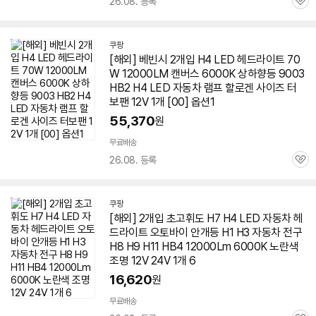
26.08. 등록
관
심
쿠팡
[해외] 베빈시 2개입 H4 LED 헤드라이트 70
W 12000LM 캔버스 6000K 상하향등 9003
HB2 H4 LED 자동차 램프 할로겐 사이즈 터
보팬 12V 1개 [00] 옵션1
55,370
원
무료배송
26.08. 등록
관
심
쿠팡
[해외] 2개입 초고휘도 H7 H4 LED 자동차 헤
드라이트 오토바이 안개등 H1 H3 자동차 전구
H8 H9 H11 HB4 12000Lm 6000K 노란색
조명 12V 24V 1개 6
16,620
원
무료배송