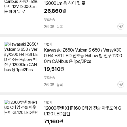
12000Lm 용 하이 및 로
26,860
원
무료배송
26.08. 등록
관
심
11번가
Kawasaki Z650/ Vulcan S 650 / VersyX30
0 H4 HS1 LED 전조등 Hi/Low 빔 전구 1200
0lm CANbus 용 1pc/2Pcs
19,510
원
무료배송
26.08. 등록
관
심
11번가
12000루멘
XHP160 C타입 전술 아웃도어 G
L120 LED랜턴
71,160
원