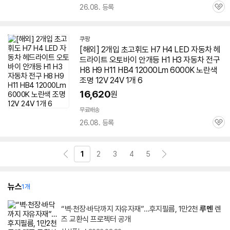
26.08. 등록
관
심
쿠팡
[해외] 2개입 초고휘도 H7 H4 LED 자동차 헤
드라이트 오토바이 안개등 H1 H3 자동차 전구
H8 H9 H11 HB4 12000Lm 6000K 노란색
조명 12V 24V 1개 6
16,620
원
무료배송
26.08. 등록
관
심
1
2
3
4
5
뉴스
1개
“벽·천장·바닥까지 자유자재”…후지필름, 1만2천
루멘
렌
즈 교환식 프로젝터 공개