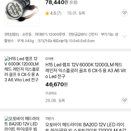
78,440
원
(8몰)
상
4.6
(
7)
19.01. 등록
관
별
품
심
점
리
뷰
랜턴(램프)
/
손전등
/
최대밝기:
12000루멘
/
전원공급방식: 건전지
/
부가기능: 생
활방수
/
무게: 343g
/
크기(가로x세로x높이): 13.5x5.5x5.5cm
정
보
펼
치
G마켓
기
H15 Led 램프 12V 6000K 12000LM 헤드
레인저 익스플로러 골프 6 CX-5 용 A3 A6 Vit
o Led 전구
46,670
원
무료배송
세부정보 열기/접기
26.08. 등록
관
심
11번가
오토바이 헤드라이트 BA20D 12V LED 라이
트 하이/로우 빔 스포트라이트 12000LM 초강