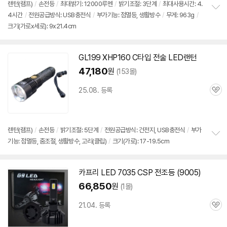
뷰
랜턴(램프)
/
손전등
/
최대밝기:
12000루멘
/
밝기조절: 3단계
/
최대사용시간: 4.
4시간
/
전원공급방식: USB충전식
/
부가기능: 점멸등, 생활방수
/
무게: 963g
/
정
크기(가로x세로): 9x21.4cm
보
펼
치
기
GL199 XHP160 C타입 전술 LED랜턴
47,180
원
(153몰)
25.08. 등록
관
심
랜턴(램프)
/
손전등
/
밝기조절: 5단계
/
전원공급방식: 건전지, USB충전식
/
부가
기능: 점멸등, 줌조절, 생활방수, 고리(클립)
/
크기(가로): 17-19.5cm
정
보
펼
치
카프리 LED 7035 CSP 전조등 (9005)
기
66,850
원
(1몰)
21.04. 등록
관
심