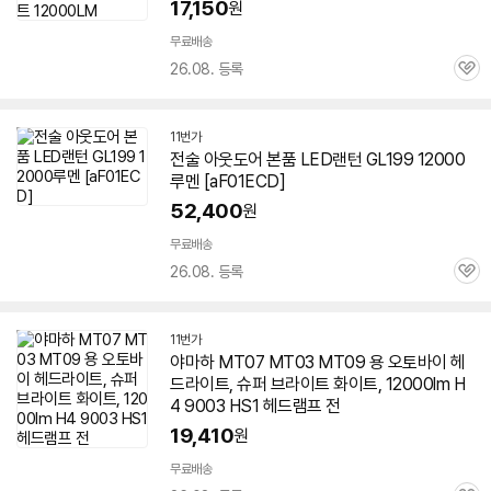
17,150
원
무료배송
26.08. 등록
관
심
11번가
전술 아웃도어 본품 LED랜턴 GL199
12000
루멘
[aF01ECD]
52,400
원
무료배송
26.08. 등록
관
심
11번가
야마하 MT07 MT03 MT09 용 오토바이 헤
드라이트, 슈퍼 브라이트 화이트, 12000lm H
4 9003 HS1 헤드램프 전
19,410
원
무료배송