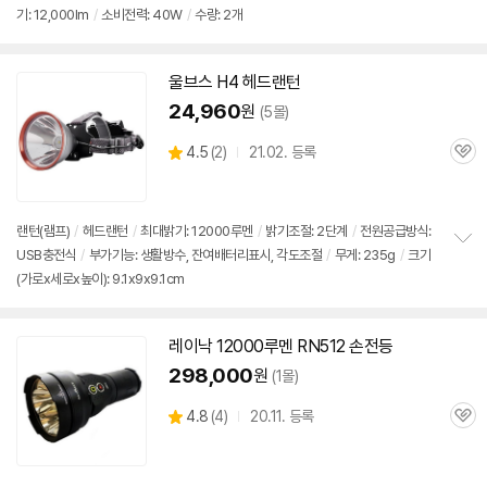
기: 12,000lm
/
소비전력: 40W
/
수량: 2개
울브스 H4 헤드랜턴
24,960
원
(5몰)
상
4.5
(
2)
21.02. 등록
관
별
품
심
점
리
뷰
랜턴(램프)
/
헤드랜턴
/
최대밝기:
12000루멘
/
밝기조절: 2단계
/
전원공급방식:
USB충전식
/
부가기능: 생활방수, 잔여배터리표시, 각도조절
/
무게: 235g
/
크기
정
(가로x세로x높이): 9.1x9x9.1cm
보
펼
치
기
레이낙
12000루멘
RN512 손전등
298,000
원
(1몰)
상
4.8
(
4)
20.11. 등록
관
별
품
심
점
리