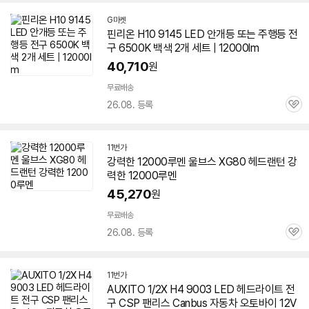
G마켓
핀리온 H10 9145 LED 안개등 또는 주행등 전
구 6500K 백색 2개 세트 | 12000lm
40,710
원
무료배송
26.08. 등록
관
심
11번가
강력한
12000루멘
울브스 XG80 헤드랜턴 강
력한
12000루멘
45,270
원
무료배송
26.08. 등록
관
심
11번가
AUXITO 1/2X H4 9003 LED 헤드라이트 전
구 CSP 팬리스 Canbus 자동차 오토바이 12V