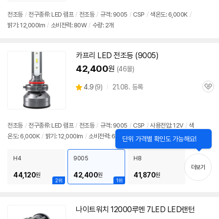
전조등
/
전구종류: LED 램프
/
전조등
/
규격: 9005
/
CSP
/
색온도: 6,000K
/
밝기: 12,000lm
/
소비전력: 80W
/
수량: 2개
카프리 LED 전조등 (9005)
42,400
원
(46몰)
상
4.9
(
9)
21.08. 등록
관
별
품
심
점
리
뷰
전조등
/
전구종류: LED 램프
/
전조등
/
규격: 9005
/
CSP
/
사용전압: 12V
/
색
온도: 6,000K
/
밝기: 12,000lm
/
소비전력: 60W
/
수량: 2개
H4
9005
H8
더보기
44,120
42,400
41,870
원
원
원
2위
1위
나이트워치
12000루멘
7LED LED랜턴