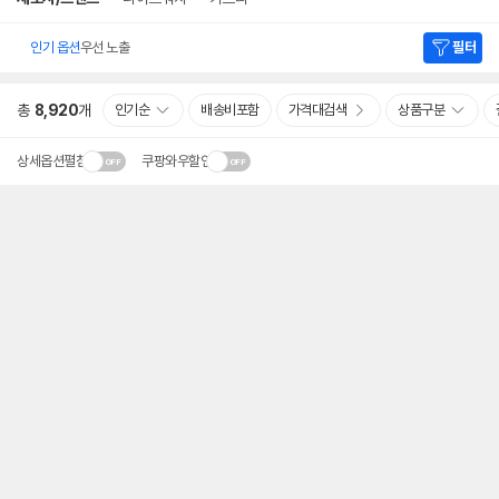
인기 옵션
우선 노출
필터
총
8,920
개
인기순
배송비포함
가격대검색
상품구분
상세옵션펼침
쿠팡와우할인