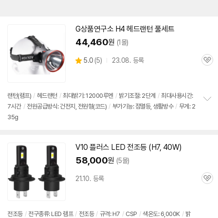
G상품연구소 H4 헤드랜턴 풀세트
44,460
원
(1몰)
상
5.0
(
5)
23.08. 등록
관
별
품
심
점
리
뷰
랜턴(램프)
/
헤드랜턴
/
최대밝기:
12000루멘
/
밝기조절: 2단계
/
최대사용시간:
7시간
/
전원공급방식: 건전지, 전원형(코드)
/
부가기능: 점멸등, 생활방수
/
무게: 2
정
35g
보
펼
치
기
V10 플러스 LED 전조등 (H7, 40W)
58,000
원
(5몰)
21.10. 등록
관
심
전조등
/
전구종류: LED 램프
/
전조등
/
규격: H7
/
CSP
/
색온도: 6,000K
/
밝