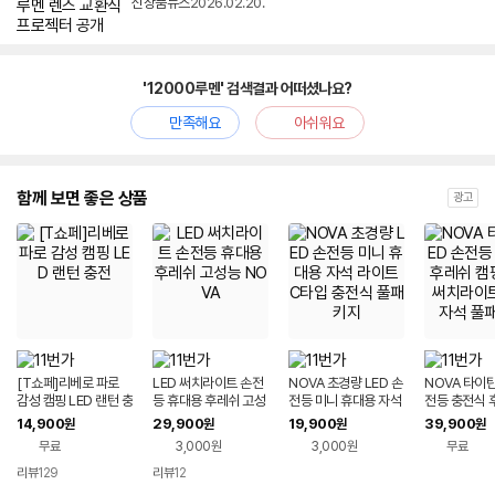
신상품뉴스
2026.02.20.
'12000루멘' 검색결과 어떠셨나요?
만족해요
아쉬워요
함께 보면 좋은 상품
광고
[T쇼페]리베로 파로
LED 써치라이트 손전
NOVA 초경량 LED 손
NOVA 타이탄
감성 캠핑 LED 랜턴 충
등 휴대용 후레쉬 고성
전등 미니 휴대용 자석
전등 충전식 
전
능 NOVA
라이트 C타입 충전식
핑 낚시 써치
14,900
29,900
19,900
39,900
원
원
원
원
풀패키지
리 자석 풀패
무료
3,000원
3,000원
무료
리뷰
129
리뷰
12