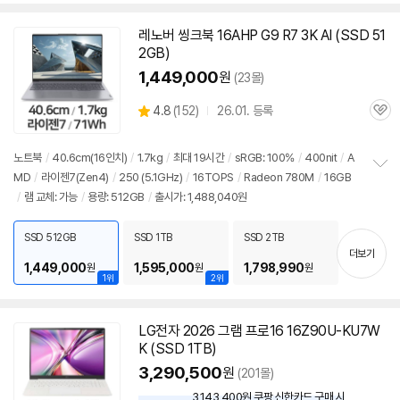
레노버 씽크북 16AHP G9 R7 3K AI (SSD 51
2GB)
1,449,000
원
(23몰)
상
4.8
(
152)
26.01. 등록
관
별
품
심
점
리
노트북
/
40.6cm(16인치)
/
1.7kg
/
최대 19시간
/
sRGB: 100%
/
400nit
/
A
뷰
MD
/
라이젠7(Zen4)
/
250 (5.1GHz)
/
16TOPS
/
Radeon 780M
/
16GB
정
/
램 교체: 가능
/
용량: 512GB
/
출시가: 1,488,040원
보
펼
치
SSD 512GB
SSD 1TB
SSD 2TB
기
더보기
1,449,000
1,595,000
1,798,990
원
원
원
1위
2위
LG전자 2026 그램 프로16 16Z90U-KU7W
K (SSD 1TB)
3,290,500
원
(201몰)
3,143,400원 쿠팡 신한카드 구매 시
와