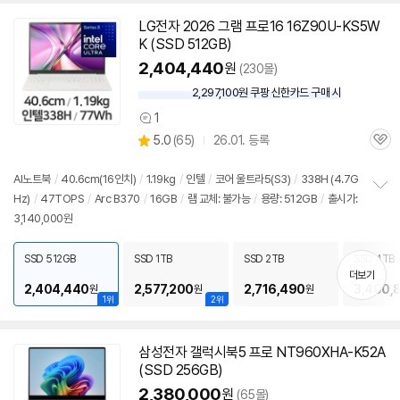
LG전자 2026 그램 프로16 16Z90U-KS5W
K (SSD 512GB)
2,404,440
원
(230몰)
2,297,100원 쿠팡 신한카드 구매 시
와
우
1
상
할
상
5.0
(
65)
26.01. 등록
품
인
관
별
의
가
품
심
점
견
리
AI
노트북
/
40.6cm(16인치)
/
1.19kg
/
인텔
/
코어 울트라5(S3)
/
338H (4.7G
뷰
Hz)
/
47TOPS
/
Arc B370
/
16GB
/
램 교체: 불가능
/
용량: 512GB
/
출시가:
정
3,140,000원
보
펼
치
SSD 512GB
SSD 1TB
SSD 2TB
SSD 4TB
기
더보기
2,404,440
2,577,200
2,716,490
3,400,
원
원
원
1위
2위
삼성전자 갤럭시북5 프로 NT960XHA-K52A
(SSD 256GB)
2,380,000
원
(65몰)