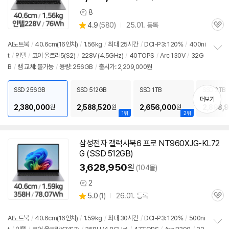
8
상
상
4.9
(
580)
25.01. 등록
품
관
별
의
품
심
점
견
AI
노트북
/
40.6cm(16인치)
/
1.56kg
/
최대 25시간
/
DCI-P3: 120%
/
400ni
리
t
/
인텔
/
코어 울트라5(S2)
/
228V (4.5GHz)
/
40TOPS
/
Arc 130V
/
32G
정
뷰
B
/
램 교체: 불가능
/
용량: 256GB
/
출시가: 2,209,000원
보
펼
치
SSD 256GB
SSD 512GB
SSD 1TB
SSD 2TB
기
더보기
2,380,000
2,588,520
2,656,000
2,898,
원
원
원
1위
2위
삼성전자 갤럭시북6 프로 NT960XJG-KL72
G (SSD 512GB)
3,628,950
원
(104몰)
2
상
상
5.0
(
1)
26.01. 등록
품
관
별
의
품
심
점
견
리
AI
노트북
/
40.6cm(16인치)
/
1.59kg
/
최대 30시간
/
DCI-P3: 120%
/
500ni