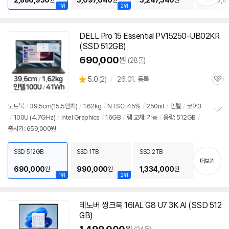
2,886,930
3,097,640
3,247,340
3,837,8
원
원
원
1위
2위
DELL Pro 15 Essential PV15250-UB02KR
(SSD 512GB)
690,000
원
(28몰)
상
5.0
(
2)
26.01. 등록
관
별
품
심
점
리
노트북
/
39.5cm(15.5인치)
/
1.62kg
/
NTSC: 45%
/
250nit
/
인텔
/
코어3
뷰
/
100U (4.7GHz)
/
Intel Graphics
/
16GB
/
램 교체: 가능
/
용량: 512GB
/
정
출시가: 659,000원
보
펼
치
SSD 512GB
SSD 1TB
SSD 2TB
기
더보기
690,000
990,000
1,334,000
원
원
원
1위
2위
레노버 씽크북 16IAL G8 U7 3K AI (SSD 512
GB)