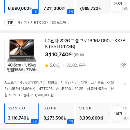
기
더보기
6,990,000
7,211,000
7,885,720
10,895
원
원
원
1위
2위
TIP
게임 체인저 RTX 50 시리즈 노트북
LG전자 2026 그램 프로16 16ZD90U-KX7B
K (SSD 512GB)
3,110,740
원
(82몰)
상
5.0
(
3)
26.02. 등록
관
별
품
심
점
리
AI
노트북
/
40.6cm(16인치)
/
1.19kg
/
최대 27시간
/
인텔
/
코어 울트라X7(S
뷰
3)
/
358H (4.8GHz)
/
47TOPS
/
Arc B390
/
32GB
/
램 교체: 불가능
/
용
정
량: 512GB
/
출시가: 3,680,000원
보
펼
치
SSD 512GB
SSD 1TB
SSD 2TB
SSD 4TB
기
더보기
3,110,740
3,273,590
3,399,000
3,938,8
원
원
원
2위
1위