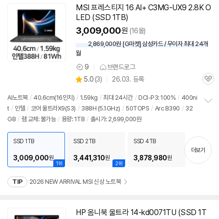
MSI 프레스티지 16 AI+ C3MG-UX9 2.8K O
LED (SSD 1TB)
3,009,000
원
(16몰)
2,869,000원 [G마켓] 삼성카드 / 무이자 최대 24개
월
9
브랜드로그
상
상
5.0
(
3)
26.03. 등록
품
관
별
의
품
심
점
견
AI
노트북
/
40.6cm(16인치)
/
1.59kg
/
최대 24시간
/
DCI-P3: 100%
/
400ni
리
t
/
인텔
/
코어 울트라X9(S3)
/
388H (5.1GHz)
/
50TOPS
/
Arc B390
/
32
정
뷰
GB
/
램 교체: 불가능
/
용량: 1TB
/
출시가: 2,699,000원
보
펼
치
SSD 1TB
SSD 2TB
SSD 4TB
기
더보기
3,009,000
3,441,310
3,878,980
원
원
원
1위
2위
TIP
2026 NEW ARRIVAL MSI 신상 노트북
HP 옴니북 울트라 14-kd0071TU (SSD 1T