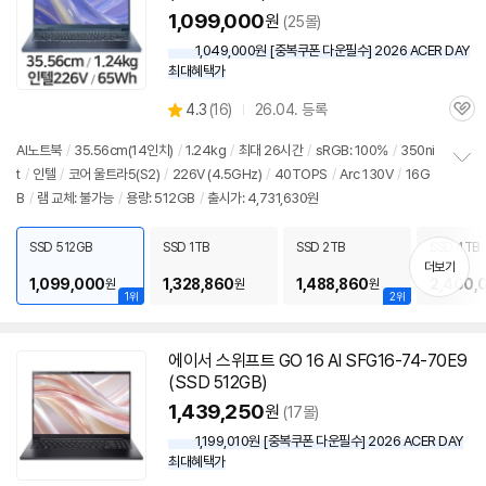
1,099,000
원
(25몰)
1,049,000원 [중복쿠폰 다운필수] 2026 ACER DAY
최대혜택가
상
4.3
(
16)
26.04. 등록
관
별
품
심
점
AI
노트북
/
35.56cm(14인치)
/
1.24kg
/
최대 26시간
/
sRGB: 100%
/
350ni
리
t
/
인텔
/
코어 울트라5(S2)
/
226V (4.5GHz)
/
40TOPS
/
Arc 130V
/
16G
정
뷰
B
/
램 교체: 불가능
/
용량: 512GB
/
출시가: 4,731,630원
보
펼
치
SSD 512GB
SSD 1TB
SSD 2TB
SSD 4TB
기
더보기
1,099,000
1,328,860
1,488,860
2,400,
원
원
원
1위
2위
에이서 스위프트 GO 16 AI SFG16-74-70E9
(SSD 512GB)
1,439,250
원
(17몰)
1,199,010원 [중복쿠폰 다운필수] 2026 ACER DAY
최대혜택가