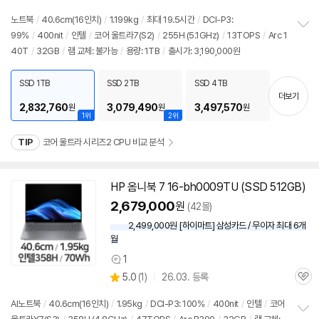
의
품
심
점
견
리
노트북
/
40.6cm(16인치)
/
1.199kg
/
최대 19.5시간
/
DCI-P3:
뷰
99%
/
400nit
/
인텔
/
코어 울트라7(S2)
/
255H (5.1GHz)
/
13TOPS
/
Arc 1
정
40T
/
32GB
/
램 교체: 불가능
/
용량: 1TB
/
출시가: 3,190,000원
보
펼
치
SSD 1TB
SSD 2TB
SSD 4TB
기
더보기
2,832,760
3,079,490
3,497,570
원
원
원
1위
2위
TIP
코어 울트라 시리즈2 CPU 비교 분석
HP 옴니북 7 16-bh0009TU (SSD 512GB)
2,679,000
원
(42몰)
2,499,000원 [하이마트] 삼성카드 / 무이자 최대 6개
월
1
상
상
5.0
(
1)
26.03. 등록
품
관
별
의
품
심
점
견
AI
노트북
/
40.6cm(16인치)
/
1.95kg
/
DCI-P3: 100%
/
400nit
/
인텔
/
코어
리