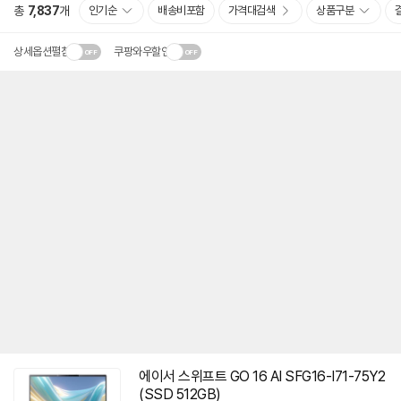
총
7,837
개
인기순
배송비포함
가격대검색
상품구분
상세옵션펼침
쿠팡와우할인
에이서 스위프트 GO 16 AI SFG16-I71-75Y2
(SSD 512GB)