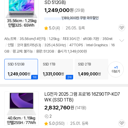
SD 512GB)
1,249,000
원
(29몰)
1,189,000원 쿠팡 와우할인
와
우
상
5.0
(
4)
26.05. 등록
할
관
별
인
품
심
점
AI
노트북
/
35.56cm(14인치)
/
1.25kg
/
최대 30시간
/
sRGB: 지원
/
350nit
가
리
/
인텔
/
코어 울트라5(S3)
/
325 (4.5GHz)
/
47TOPS
/
Intel Graphics
/
16
정
뷰
GB
/
램 교체: 불가능
/
용량: 512GB
/
출시가: 1,349,000원
보
펼
치
SSD 512GB
SSD 1TB
SSD 2TB
기
+1
더보기
1,249,000
1,331,000
1,499,000
원
원
원
1위
2위
LG전자 2025 그램 프로16 16Z90TP-KD7
WK (SSD 1TB)
2,832,760
원
(141몰)
2
상
상
5.0
(
350)
25.01. 등록
품
관
별