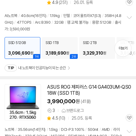
상
4.9
(
251)
26.01. 등록
품
관
별
의
품
심
점
견
리
AI
노트북
/
40.6cm(16인치)
/
1.19kg
/
인텔
/
코어 울트라X7(S3)
/
358H (4.8
뷰
GHz)
/
47TOPS
/
Arc B390
/
32GB
/
램 교체: 불가능
/
용량: 512GB
/
출시
정
가: 3,590,000원
보
펼
치
SSD 512GB
SSD 1TB
SSD 2TB
SSD 4TB
기
더보기
3,096,690
3,189,690
3,329,310
3,893,
원
원
원
1위
2위
TIP
내 노트북이 인공지능이 되는 순간
ASUS ROG 제피러스 G14 GA403UM-QS0
18W (SSD 1TB)
3,990,000
원
(41몰)
3
브랜드로그
상
상
4.5
(
10)
25.05. 등록
품
관
별
의
품
심
점
견
노트북
/
35.56cm(14인치)
/
1.5kg
/
DCI-P3: 100%
/
500nit
/
AMD
/
라이
리