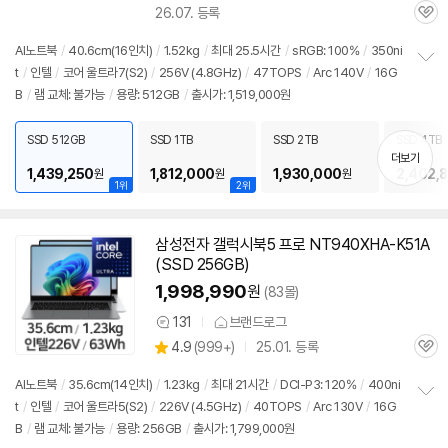
26.07. 등록
관
심
AI
노트북
/
40.6cm(16인치)
/
1.52kg
/
최대 25.5시간
/
sRGB: 100%
/
350ni
t
/
인텔
/
코어 울트라7(S2)
/
256V (4.8GHz)
/
47TOPS
/
Arc 140V
/
16G
정
B
/
램 교체: 불가능
/
용량: 512GB
/
출시가: 1,519,000원
보
펼
치
SSD 512GB
SSD 1TB
SSD 2TB
SSD 4TB
기
더보기
1,439,250
1,812,000
1,930,000
2,402,
원
원
원
1위
2위
삼성전자 갤럭시북5 프로 NT940XHA-K51A
동
(SSD 256GB)
영
상
1,998,990
원
(83몰)
131
브랜드로그
상
상
4.9
(
999+)
25.01. 등록
품
관
별
의
품
심
점
견
AI
노트북
/
35.6cm(14인치)
/
1.23kg
/
최대 21시간
/
DCI-P3: 120%
/
400ni
리
t
/
인텔
/
코어 울트라5(S2)
/
226V (4.5GHz)
/
40TOPS
/
Arc 130V
/
16G
정
뷰
B
/
램 교체: 불가능
/
용량: 256GB
/
출시가: 1,799,000원
보