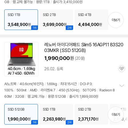
GB
/
램 교체: 불가능
/
용량: 1TB
/
출시가: 3,410,000원
보
펼
치
SSD 1TB
SSD 2TB
SSD 4TB
기
더보기
3,548,900
3,699,000
4,494,000
원
원
원
1위
2위
레노버 아이디어패드 Slim5 16AGP11 83S20
03MKR (SSD 512GB)
1,990,000
원
(20몰)
26.02. 등록
관
심
AI
노트북
/
40.6cm(16인치)
/
1.69kg
/
최대 15시간
/
DCI-P3:
100%
/
500nit
/
AMD
/
라이젠AI 7
/
450 (5.1GHz)
/
50TOPS
/
Radeon 8
정
60M
/
32GB
/
램 교체: 가능
/
용량: 512GB
/
출시가: 1,899,000원
보
펼
치
SSD 512GB
SSD 1TB
SSD 2TB
SSD 4TB
기
더보기
1,990,000
2,263,980
2,371,170
2,853,
원
원
원
1위
2위