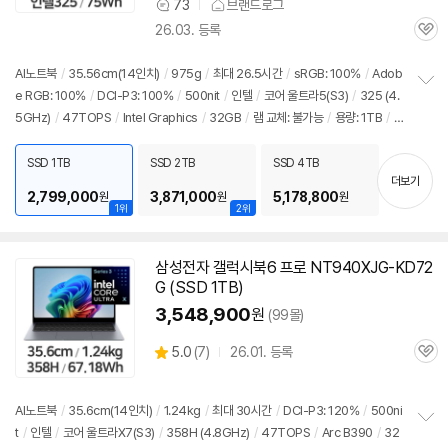
73
브랜드로그
상
할
26.03. 등록
품
인
관
의
가
심
견
AI
노트북
/
35.56cm(14인치)
/
975g
/
최대 26.5시간
/
sRGB: 100%
/
Adob
e RGB: 100%
/
DCI-P3: 100%
/
500nit
/
인텔
/
코어 울트라5(S3)
/
325 (4.
정
5GHz)
/
47TOPS
/
Intel Graphics
/
32GB
/
램 교체: 불가능
/
용량: 1TB
/
보
펼
출시가: 2,607,600원
치
SSD 1TB
SSD 2TB
SSD 4TB
기
더보기
2,799,000
3,871,000
5,178,800
원
원
원
1위
2위
삼성전자 갤럭시북6 프로 NT940XJG-KD72
G (SSD 1TB)
3,548,900
원
(99몰)
상
5.0
(
7)
26.01. 등록
관
별
품
심
점
리
AI
노트북
/
35.6cm(14인치)
/
1.24kg
/
최대 30시간
/
DCI-P3: 120%
/
500ni
뷰
t
/
인텔
/
코어 울트라X7(S3)
/
358H (4.8GHz)
/
47TOPS
/
Arc B390
/
32
정