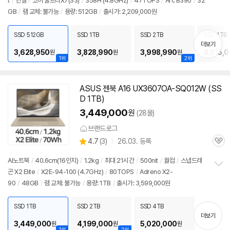
뷰
t
/
인텔
/
코어 울트라X7(S3)
/
358H (4.8GHz)
/
47TOPS
/
Arc B390
/
32
정
GB
/
램 교체: 불가능
/
용량: 512GB
/
출시가: 2,209,000원
보
펼
치
SSD 512GB
SSD 1TB
SSD 2TB
SSD 4TB
기
더보기
3,628,950
3,828,990
3,998,990
4,815,
원
원
원
1위
2위
ASUS 젠북 A16 UX3607OA-SQ012W (SS
D 1TB)
3,449,000
원
(28몰)
브랜드로그
상
4.7
(
3)
26.03. 등록
관
별
품
심
점
AI
노트북
/
40.6cm(16인치)
/
1.2kg
/
최대 21시간
/
500nit
/
퀄컴
/
스냅드래
리
곤 X2 Elite
/
X2E-94-100 (4.7GHz)
/
80TOPS
/
Adreno X2-
정
뷰
90
/
48GB
/
램 교체: 불가능
/
용량: 1TB
/
출시가: 3,599,000원
보
펼
치
SSD 1TB
SSD 2TB
SSD 4TB
기
더보기
3,449,000
4,199,000
5,020,000
원
원
원
1위
2위