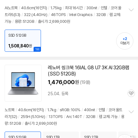
품
심
점
리
AI
노트북
/
40.6cm(16인치)
/
1.75kg
/
최대 16시간
/
300nit
/
인텔
/
코어 울
뷰
트라5(S3)
/
322 (4.4GHz)
/
46TOPS
/
Intel Graphics
/
32GB
/
램 교체:
정
가능
/
용량: 512GB
/
출시가: 2,699,000원
보
펼
치
SSD 512GB
기
+2
더보기
1,508,840
원
1위
레노버 씽크북 16IAL G8 U7 3K AI 32GB램
(SSD 512GB)
1,476,000
원
(19몰)
25.04. 등록
관
심
노트북
/
40.6cm(16인치)
/
1.7kg
/
sRGB: 100%
/
400nit
/
인텔
/
코어 울트
라7(S2)
/
255H (5.1GHz)
/
13TOPS
/
Arc 140T
/
32GB
/
램 교체: 가능
/
용
정
량: 512GB
/
출시가: 2,699,000원
보
펼
치
SSD 512GB
SSD 1TB
SSD 2TB
SSD 4TB