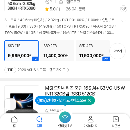
2
브랜드로그
상
상
5.0
(
1)
26.04. 등록
품
관
별
의
품
심
점
견
AI
노트북
/
40.6cm(16인치)
/
2.82kg
/
DCI-P3: 100%
/
1100nit
/
인텔
/
코
리
어 울트라9(S3)
/
386H (4.9GHz)
/
50TOPS
/
RTX5090
/
VRAM: 24GB
/
정
뷰
TGP: 150W
/
64GB
/
램 교체: 불가능
/
용량: 1TB
/
듀얼 디스플레이
/
100W
보
펼
USB 타입C 어댑터 포함
/
출시가: 9,599,000원
치
SSD 1TB
SSD 2TB
SSD 4TB
기
더보기
9,999,000
11,400,000
11,900,000
원
원
원
1위
2위
TIP
2026 ASUS 노트북 브랜드 가이드
MSI 모던시리즈 모던 16S AI+ G3MG-U5 W
IN11 32GB램 (SSD 512GB)
인터넷 가입 비교 서비스 오픈
1,538,310
NEW
원
(40몰)
닫기
이
전
브랜드로그
페
상
5.0
(
1)
26.05. 등록
이
관
별
지
품
심
홈
검색
인터넷·TV
마이페이지
최근본
로
점