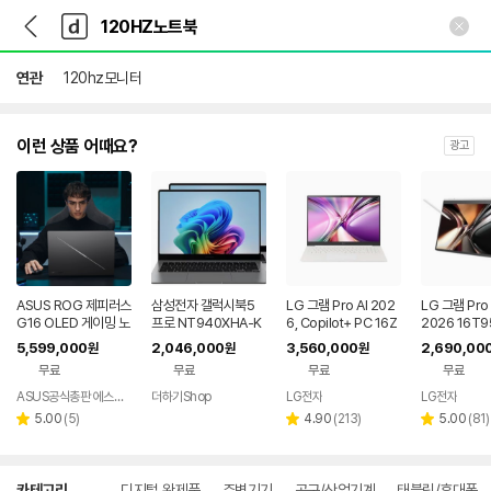
뒤
다
본문 바로가기
다
로
나
나
가
와
와
기
메
연관
120hz모니터
인
이런 상품 어때요?
광고
ASUS ROG 제피러스
삼성전자 갤럭시북5
LG 그램 Pro AI 202
LG 그램 Pro 
G16 OLED 게이밍 노
프로 NT940XHA-K
6, Copilot+ PC 16Z
2026 16T9
트북 인텔 U9 RTX50
51A WIN11Home 탑
90U-KU7WK
5WK
5,599,000
2,046,000
3,560,000
2,690,00
원
원
원
70 발로란트
재 대학생 사무용
무료
무료
무료
무료
ASUS공식총판 에스라이즈
더하기Shop
LG전자
LG전자
리
리
리
5.00
(
5
)
4.90
(
213
)
5.00
(
81
)
별
별
별
뷰
뷰
뷰
점
점
점
수
수
수
상
카테고리
디지털 완제품
주변기기
공구/산업기계
태블릿/휴대폰