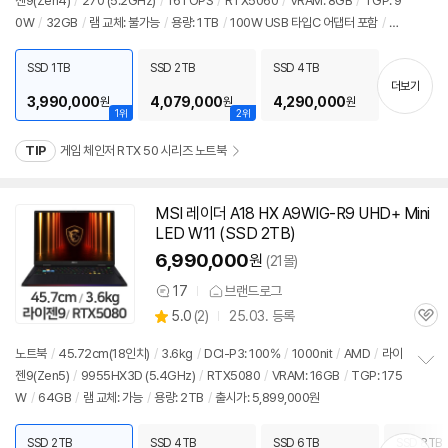
젠9(Zen4)
/
270 (5.2GHz)
/
16TOPS
/
RTX5060
/
VRAM: 8GB
/
TGP: 9
정
뷰
0W
/
32GB
/
램 교체: 불가능
/
용량: 1TB
/
100W USB 타입C 어댑터 포함
/
출
보
펼
시가: 2,749,000원
치
SSD 1TB
SSD 2TB
SSD 4TB
기
더보기
3,990,000
4,079,000
4,290,000
원
원
원
1위
2위
TIP
게임 체인저 RTX 50 시리즈 노트북
MSI 레이더 A18 HX A9WIG-R9 UHD+ Mini
LED W11 (SSD 2TB)
6,990,000
원
(21몰)
17
브랜드로그
상
상
5.0
(
2)
25.03. 등록
품
관
별
의
품
심
점
견
노트북
/
45.72cm(18인치)
/
3.6kg
/
DCI-P3: 100%
/
1000nit
/
AMD
/
라이
리
젠9(Zen5)
/
9955HX3D (5.4GHz)
/
RTX5080
/
VRAM: 16GB
/
TGP: 175
정
뷰
W
/
64GB
/
램 교체: 가능
/
용량: 2TB
/
출시가: 5,899,000원
보
펼
치
SSD 2TB
SSD 4TB
SSD 6TB
SSD 8TB