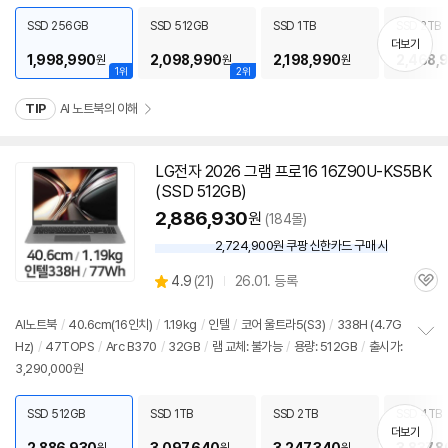
세부정보 열기/접기
펼
치
SSD 256GB
SSD 512GB
SSD 1TB
SSD 2TB
기
더보기
1,998,990
2,098,990
2,198,990
2,468,
원
원
원
1위
2위
TIP
AI 노트북의 이해
LG전자 2026 그램 프로16 16Z90U-KS5BK
(SSD 512GB)
2,886,930
원
(184몰)
2,724,900원 쿠팡 신한카드 구매 시
와
우
상
4.9
(
21)
26.01. 등록
할
관
별
인
품
심
점
가
리
AI
노트북
/
40.6cm(16인치)
/
1.19kg
/
인텔
/
코어 울트라5(S3)
/
338H (4.7G
뷰
Hz)
/
47TOPS
/
Arc B370
/
32GB
/
램 교체: 불가능
/
용량: 512GB
/
출시가:
정
3,290,000원
보
펼
치
SSD 512GB
SSD 1TB
SSD 2TB
SSD 4TB
기
더보기