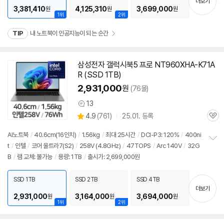
더보기
3,381,410
4,125,310
3,699,000
원
원
원
1위
2위
TIP
내 노트북이 인공지능이 되는 순간
삼성전자 갤럭시북5 프로 NT960XHA-K71A
R (SSD 1TB)
2,931,000
원
(76몰)
13
상
상
4.9
(
761)
25.01. 등록
품
관
별
의
품
심
점
견
AI
노트북
/
40.6cm(16인치)
/
1.56kg
/
최대 25시간
/
DCI-P3: 120%
/
400ni
리
t
/
인텔
/
코어 울트라7(S2)
/
258V (4.8GHz)
/
47TOPS
/
Arc 140V
/
32G
정
뷰
B
/
램 교체: 불가능
/
용량: 1TB
/
출시가: 2,699,000원
보
펼
치
SSD 1TB
SSD 2TB
SSD 4TB
기
더보기
2,931,000
3,164,000
3,694,000
원
원
원
1위
2위