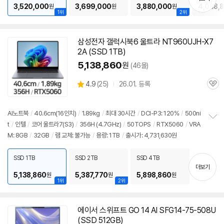
3,520,000
3,699,000
3,880,000
4,088,
원
원
원
1위
2위
삼성전자 갤럭시북6 울트라 NT960UJH-X7
2A (SSD 1TB)
5,138,860
원
(46몰)
상
4.9
(
25)
26.01. 등록
관
별
품
심
점
리
AI
노트북
/
40.6cm(16인치)
/
1.89kg
/
최대 30시간
/
DCI-P3: 120%
/
500ni
뷰
t
/
인텔
/
코어 울트라7(S3)
/
356H (4.7GHz)
/
50TOPS
/
RTX5060
/
VRA
정
M: 8GB
/
32GB
/
램 교체: 불가능
/
용량: 1TB
/
출시가: 4,731,630원
보
펼
치
SSD 1TB
SSD 2TB
SSD 4TB
기
더보기
5,138,860
5,387,770
5,898,860
원
원
원
1위
2위
에이서 스위프트 GO 14 AI SFG14-75-508U
(SSD 512GB)