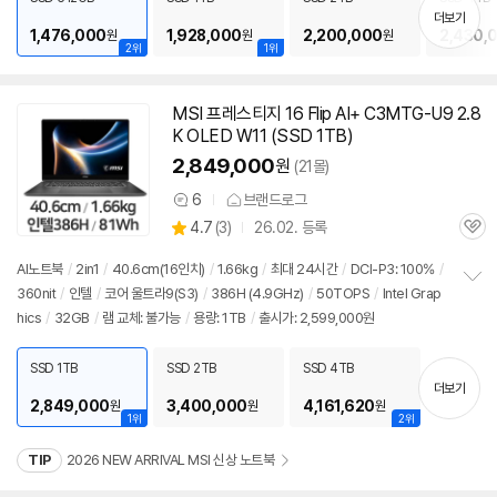
기
더보기
1,476,000
1,928,000
2,200,000
2,430,
원
원
원
2위
1위
MSI 프레스티지 16 Flip AI+ C3MTG-U9 2.8
K OLED W11 (SSD 1TB)
2,849,000
원
(21몰)
6
브랜드로그
상
상
4.7
(
3)
26.02. 등록
품
관
별
의
품
심
점
견
AI
노트북
/
2in1
/
40.6cm(16인치)
/
1.66kg
/
최대 24시간
/
DCI-P3: 100%
/
리
360nit
/
인텔
/
코어 울트라9(S3)
/
386H (4.9GHz)
/
50TOPS
/
Intel Grap
정
뷰
hics
/
32GB
/
램 교체: 불가능
/
용량: 1TB
/
출시가: 2,599,000원
보
펼
치
SSD 1TB
SSD 2TB
SSD 4TB
기
더보기
2,849,000
3,400,000
4,161,620
원
원
원
1위
2위
TIP
2026 NEW ARRIVAL MSI 신상 노트북