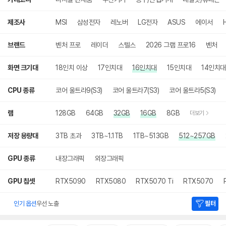
세
검
색
제조사
MSI
삼성전자
레노버
LG전자
ASUS
에이서
브랜드
벤처 프로
레이더
스텔스
2026 그램 프로16
벤처
화면 크기대
18인치 이상
17인치대
16인치대
15인치대
14인치대
CPU 종류
코어 울트라9(S3)
코어 울트라7(S3)
코어 울트라5(S3)
램
128GB
64GB
32GB
16GB
8GB
더보기
저장 용량대
3TB 초과
3TB~1.1TB
1TB~513GB
512~257GB
GPU 종류
내장그래픽
외장그래픽
GPU 칩셋
RTX5090
RTX5080
RTX5070 Ti
RTX5070
인기 옵션
우선 노출
필터