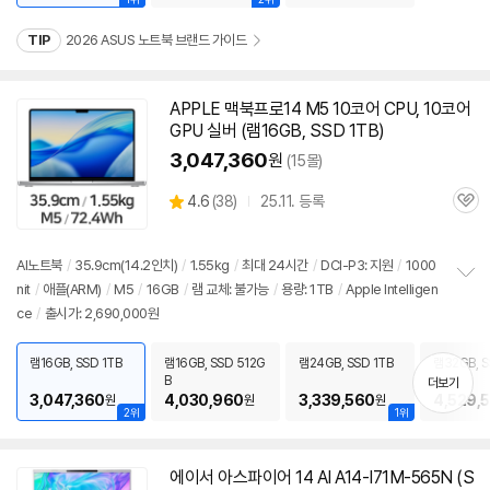
TIP
2026 ASUS 노트북 브랜드 가이드
APPLE 맥북프로14 M5 10코어 CPU, 10코어
GPU 실버 (램16GB, SSD 1TB)
3,047,360
원
(15몰)
상
4.6
(
38)
25.11. 등록
관
별
품
심
점
리
AI
노트북
/
35.9cm(14.2인치)
/
1.55kg
/
최대 24시간
/
DCI-P3: 지원
/
1000
뷰
nit
/
애플(ARM)
/
M5
/
16GB
/
램 교체: 불가능
/
용량: 1TB
/
Apple Intelligen
정
ce
/
출시가: 2,690,000원
보
펼
치
램16GB, SSD 1TB
램16GB, SSD 512G
램24GB, SSD 1TB
램32GB, S
기
B
더보기
3,047,360
4,030,960
3,339,560
4,529,
원
원
원
2위
1위
에이서 아스파이어 14 AI A14-I71M-565N (S