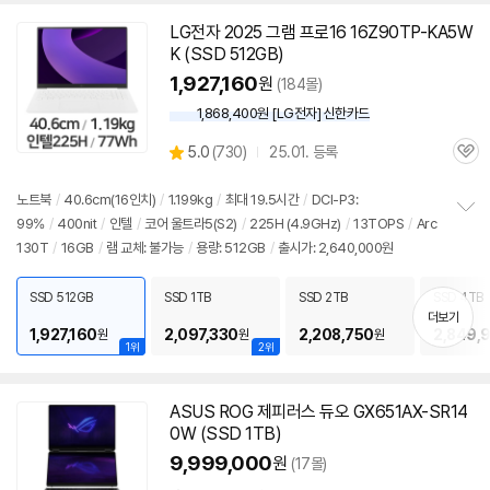
LG전자 2025 그램 프로16 16Z90TP-KA5W
K (SSD 512GB)
1,927,160
원
(184몰)
1,868,400원 [LG전자] 신한카드
상
5.0
(
730)
25.01. 등록
관
별
품
심
점
리
노트북
/
40.6cm(16인치)
/
1.199kg
/
최대 19.5시간
/
DCI-P3:
뷰
99%
/
400nit
/
인텔
/
코어 울트라5(S2)
/
225H (4.9GHz)
/
13TOPS
/
Arc
정
130T
/
16GB
/
램 교체: 불가능
/
용량: 512GB
/
출시가: 2,640,000원
보
펼
치
SSD 512GB
SSD 1TB
SSD 2TB
SSD 4TB
기
더보기
1,927,160
2,097,330
2,208,750
2,849,
원
원
원
1위
2위
ASUS ROG 제피러스 듀오 GX651AX-SR14
0W (SSD 1TB)
9,999,000
원
(17몰)