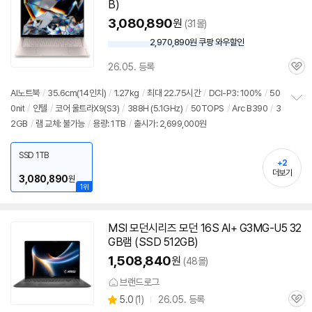
B)
3,080,890
원
(31몰)
2,970,890원 쿠팡 와우할인
와
우
26.05. 등록
할
관
인
심
AI
노트북
/
35.6cm(14인치)
/
1.27kg
/
최대 22.75시간
/
DCI-P3: 100%
/
50
가
0nit
/
인텔
/
코어 울트라X9(S3)
/
388H (5.1GHz)
/
50TOPS
/
Arc B390
/
3
정
2GB
/
램 교체: 불가능
/
용량: 1TB
/
출시가: 2,699,000원
보
펼
치
SSD 1TB
기
+2
더보기
3,080,890
원
1위
MSI 모던시리즈 모던 16S AI+ G3MG-U5 32
GB램 (SSD 512GB)
1,508,840
원
(48몰)
브랜드로그
상
5.0
(
1)
26.05. 등록
관
별