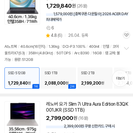
1,729,840
원
(26몰)
1,579,000원 [중복쿠폰 다운필수] 2026 ACER DAY
최대혜택가
6
상
상
4.8
(
6)
26.04. 등록
품
관
별
의
품
심
점
견
AI
노트북
/
40.6cm(16인치)
/
1.36kg
/
DCI-P3: 100%
/
400nit
/
인텔
/
코어
리
울트라X7(S3)
/
358H (4.8GHz)
/
50TOPS
/
Arc B390
/
16GB
/
램 교체: 불
정
뷰
가능
/
용량: 512GB
보
펼
치
SSD 512GB
SSD 1TB
SSD 2TB
SSD 4TB
기
더보기
1,729,840
2,088,000
2,199,200
2,754,
원
원
원
1위
2위
레노버 요가 Slim 7i Ultra Aura Edition 83QK
001JKR (SSD 1TB)
2,799,000
원
(16몰)
2,399,000원 쿠팡 신한카드 구매 시
와
우