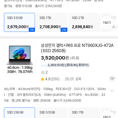
울트라X7(S3)
/
358H (4.8GHz)
/
47TOPS
/
Arc B390
/
32GB
/
램 교체:
정
뷰
불가능
/
용량: 512GB
/
출시가: 3,190,000원
보
펼
치
SSD 512GB
SSD 1TB
SSD 2TB
SSD 4TB
기
더보기
2,679,000
2,708,990
2,898,840
3,399,
원
원
원
1위
2위
삼성전자 갤럭시북6 프로 NT960XJG-K72A
(SSD 256GB)
3,520,000
원
(48몰)
3,399,150원 [롯데ON] 롯데카드
2
상
상
4.9
(
260)
26.01. 등록
품
관
별
의
품
심
점
견
AI
노트북
/
40.6cm(16인치)
/
1.59kg
/
최대 30시간
/
DCI-P3: 120%
/
500ni
리
t
/
인텔
/
코어 울트라X7(S3)
/
358H (4.8GHz)
/
47TOPS
/
Arc B390
/
32
정
뷰
GB
/
램 교체: 불가능
/
용량: 256GB
/
출시가: 3,699,000원
보
펼
치
SSD 256GB
SSD 512GB
SSD 1TB
SSD 2TB
기
더보기