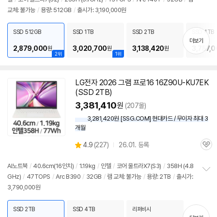
정
뷰
교체: 불가능
/
용량: 512GB
/
출시가: 3,190,000원
보
펼
치
SSD 512GB
SSD 1TB
SSD 2TB
SSD 4TB
기
더보기
2,879,000
3,020,700
3,138,420
3,757,
원
원
원
2위
1위
LG전자 2026 그램 프로16 16Z90U-KU7EK
(SSD 2TB)
3,381,410
원
(207몰)
3,281,420원 [SSG.COM] 현대카드 / 무이자 최대 3
개월
상
4.9
(
227)
26.01. 등록
관
별
품
심
점
리
AI
노트북
/
40.6cm(16인치)
/
1.19kg
/
인텔
/
코어 울트라X7(S3)
/
358H (4.8
뷰
GHz)
/
47TOPS
/
Arc B390
/
32GB
/
램 교체: 불가능
/
용량: 2TB
/
출시가:
정
3,790,000원
보
펼
치
SSD 2TB
SSD 4TB
리퍼비시
기