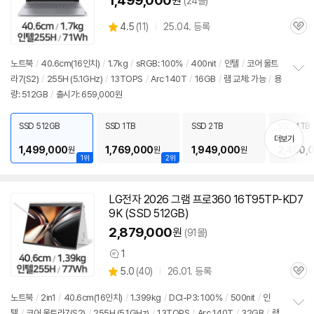
1,499,000
원
(24몰)
상
4.5
(
11)
25.04. 등록
관
별
품
심
점
리
노트북
/
40.6cm(16인치)
/
1.7kg
/
sRGB: 100%
/
400nit
/
인텔
/
코어 울트
뷰
라7(S2)
/
255H (5.1GHz)
/
13TOPS
/
Arc 140T
/
16GB
/
램 교체: 가능
/
용
정
량: 512GB
/
출시가: 659,000원
보
펼
치
SSD 512GB
SSD 1TB
SSD 2TB
SSD 4TB
기
더보기
1,499,000
1,769,000
1,949,000
2,450,
원
원
원
1위
2위
LG전자 2026 그램 프로360 16T95TP-KD7
9K (SSD 512GB)
2,879,000
원
(91몰)
1
상
상
5.0
(
40)
26.01. 등록
품
관
별
의
품
심
점
견
노트북
/
2in1
/
40.6cm(16인치)
/
1.399kg
/
DCI-P3: 100%
/
500nit
/
인
리
텔
/
코어 울트라7(S2)
/
255H (5.1GHz)
/
13TOPS
/
Arc 140T
/
32GB
/
램