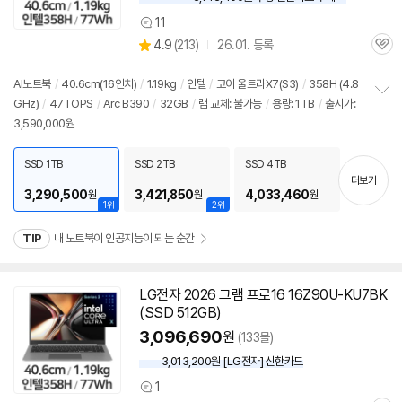
우
11
상
할
상
4.9
(
213)
26.01. 등록
품
인
관
별
의
가
품
심
점
견
리
AI
노트북
/
40.6cm(16인치)
/
1.19kg
/
인텔
/
코어 울트라X7(S3)
/
358H (4.8
뷰
GHz)
/
47TOPS
/
Arc B390
/
32GB
/
램 교체: 불가능
/
용량: 1TB
/
출시가:
정
3,590,000원
보
펼
치
SSD 1TB
SSD 2TB
SSD 4TB
기
더보기
3,290,500
3,421,850
4,033,460
원
원
원
1위
2위
TIP
내 노트북이 인공지능이 되는 순간
LG전자 2026 그램 프로16 16Z90U-KU7BK
(SSD 512GB)
3,096,690
원
(133몰)
3,013,200원 [LG전자] 신한카드
1
상