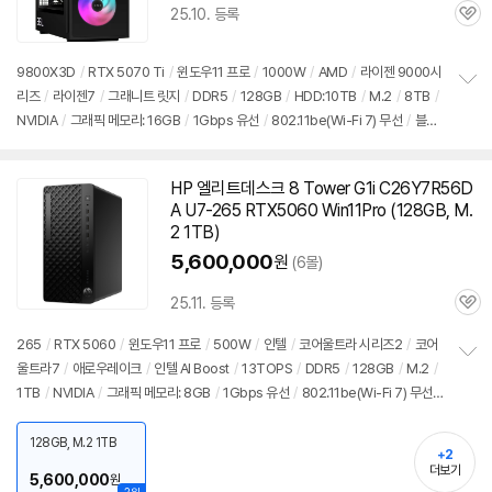
25.10. 등록
관
심
9800X3D
/
RTX 5070 Ti
/
윈도우11
프로
/
1000W
/
AMD
/
라이젠 9000시
리즈
/
라이젠7
/
그래니트 릿지
/
DDR5
/
128GB
/
HDD:10TB
/
M.2
/
8TB
/
정
NVIDIA
/
그래픽 메모리: 16GB
/
1Gbps 유선
/
802.11be(Wi-Fi 7) 무선
/
블루
보
펼
투스
/
HDMI
/
DP포트
/
USB3.x 10Gbps
/
USB3.x 5Gbps
/
USB C타입 10
치
Gbps
/
썬더볼트4
/
파워서플라이
/
미들타워
/
14.5kg
/
수랭쿨러
/
LED쿨러
기
HP 엘리트데스크 8 Tower G1i C26Y7R56D
/
용도: 게임용
/
구성변경상품
A U7-265 RTX5060 Win11Pro (128GB, M.
2 1TB)
5,600,000
원
(6몰)
25.11. 등록
관
심
265
/
RTX 5060
/
윈도우11
프로
/
500W
/
인텔
/
코어울트라 시리즈2
/
코어
울트라7
/
애로우레이크
/
인텔 AI Boost
/
13TOPS
/
DDR5
/
128GB
/
M.2
/
정
1TB
/
NVIDIA
/
그래픽 메모리: 8GB
/
1Gbps 유선
/
802.11be(Wi-Fi 7) 무선
보
펼
/
블루투스
/
HDMI
/
DP포트
/
USB3.x 10Gbps
/
USB C타입 20Gbps
/
시
치
리얼포트
/
파워서플라이
/
미니타워
/
용도: 게임용
/
구성변경상품
128GB, M.2 1TB
기
+2
더보기
5,600,000
원