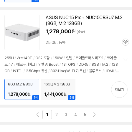
2위
ASUS NUC 15 Pro+ NUC15CRSU7 M.2
(8GB, M.2 128GB)
1,278,000
원
(4몰)
25.06. 등록
관
심
255H
/
Arc 140T
/
OS미포함
/
150W
/
인텔
/
코어울트라 시리즈2
/
코어 울
트라7
/
애로우레이크
/
인텔 AI Boost
/
13TOPS
/
DDR5
/
8GB
/
M.2
/
128
정
GB
/
INTEL
/
2.5Gbps 유선
/
802.11be(Wi-Fi 7) 무선
/
블루투스
/
HDMI
/
보
펼
USB3.x 10Gbps
/
USB C타입 20Gbps
/
썬더볼트4
/
DC
/
미니
PC
/
용도:
치
사무/인강용
8GB, M.2 128GB
16GB, M.2 128GB
기
더보기
1,278,000
1,441,000
원
원
1위
2위
1
2
3
4
5