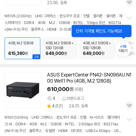
23.06. 등록
관
심
N5105 (2.0GHz)
/
UHD 그래픽스
/
윈도우11
프로
/
인텔
/
셀러론
/
셀러론
/
제
스퍼레이크
/
DDR4
/
4GB
/
M.2
/
128GB
/
INTEL
/
1Gbps 유선
/
802.11a
정
c(Wi-Fi 5) 무선
/
블루투스
/
HDMI
/
D-SUB
/
USB3.x 5Gbps
/
USB C타입 1
보
펼
0Gbps
/
USB C타입 5Gbps
/
USB-PD(+DC)
/
미니
PC
/
0.7kg
/
용도: 사무/
치
인강용
4GB, M.2 128GB
4GB, M.2 128GB +
4GB, M.2 128GB +
4GB, M.2 
기
+18
SSD 120GB
SSD 128GB
SSD 240
더보기
615,380
649,000
649,000
709,00
원
원
원
2위
ASUS ExpertCenter PN42-SN096AU N1
00 Win11 Pro (4GB, M.2 128GB)
610,000
원
(6몰)
4
브랜드로그
상
상
4.0
(
1)
24.01. 등록
품
관
별
의
품
심
점
견
N100 (1.0GHz)
/
UHD 그래픽스
/
윈도우11
프로
/
인텔
/
N-시리즈
/
엘더레이
리
크-N
/
DDR4
/
4GB
/
M.2
/
128GB
/
INTEL
/
2.5Gbps 유선
/
802.11ax
정
뷰
(Wi-Fi 6) 무선
/
블루투스
/
듀얼랜
/
HDMI
/
DP포트
/
USB3.x 5Gbps
/
USB
보