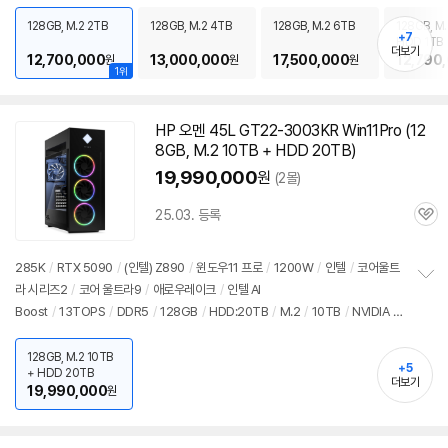
펼
7) 무선
/
블루투스
/
HDMI
/
DP포트
/
USB3.x 5Gbps
/
USB C타입
치
10Gbps
/
썬더볼트4
/
파워서플라이
/
미들타워
/
수랭쿨러
/
LED쿨러
/
34.58
128GB, M.2 2TB
128GB, M.2 4TB
128GB, M.2 6TB
128GB, M.
기
+7
HDD 1TB
kg
/
용도: 게임용
/
구성변경상품
더보기
12,700,000
13,000,000
17,500,000
12,790
원
원
원
1위
HP 오멘 45L GT22-3003KR Win11Pro (12
8GB, M.2 10TB + HDD 20TB)
19,990,000
원
(2몰)
25.03. 등록
관
심
285K
/
RTX 5090
/
(인텔) Z890
/
윈도우11
프로
/
1200W
/
인텔
/
코어울트
라 시리즈2
/
코어 울트라9
/
애로우레이크
/
인텔 AI
정
Boost
/
13TOPS
/
DDR5
/
128GB
/
HDD:20TB
/
M.2
/
10TB
/
NVIDIA
/
보
펼
그래픽 메모리: 32GB
/
1Gbps 유선
/
802.11ax(Wi-Fi 6E) 무선
/
블루투스
/
H
치
DMI
/
DP포트
/
USB3.x 10Gbps
/
USB3.x 5Gbps
/
USB C타입 10Gbps
/
128GB, M.2 10TB
기
+5
+ HDD 20TB
파워서플라이
/
미들타워
/
수랭쿨러
/
LED쿨러
/
22.6kg
/
용도: 게임용
더보기
19,990,000
원