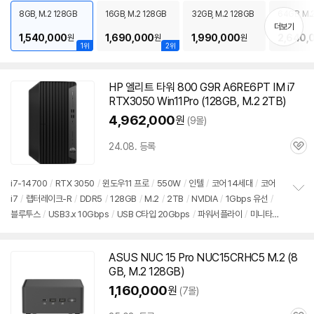
치
PC
/
용도: 사무/인강용
8GB, M.2 128GB
16GB, M.2 128GB
32GB, M.2 128GB
64GB, M.
기
더보기
1,540,000
1,690,000
1,990,000
2,640,
원
원
원
1위
2위
HP 엘리트 타워 800 G9R A6RE6PT IM i7
RTX3050 Win11Pro (128GB, M.2 2TB)
4,962,000
원
(9몰)
24.08. 등록
관
심
i7-14700
/
RTX 3050
/
윈도우11
프로
/
550W
/
인텔
/
코어 14세대
/
코어
i7
/
랩터레이크-R
/
DDR5
/
128GB
/
M.2
/
2TB
/
NVIDIA
/
1Gbps 유선
/
정
블루투스
/
USB3.x 10Gbps
/
USB C타입 20Gbps
/
파워서플라이
/
미니타
보
펼
워
/
용도: 게임용
/
구성변경상품
치
기
ASUS NUC 15 Pro NUC15CRHC5 M.2 (8
GB, M.2 128GB)
1,160,000
원
(7몰)