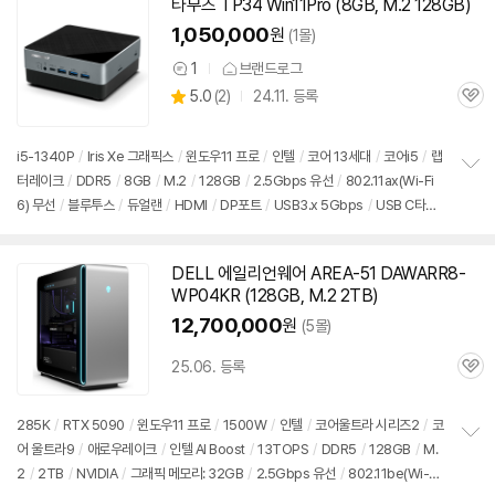
타무즈 TP34 Win11Pro (8GB, M.2 128GB)
1,050,000
원
(1몰)
1
브랜드로그
상
상
5.0
(
2)
24.11. 등록
품
관
별
의
품
심
점
견
리
i5-1340P
/
Iris Xe 그래픽스
/
윈도우11
프로
/
인텔
/
코어 13세대
/
코어i5
/
랩
뷰
터레이크
/
DDR5
/
8GB
/
M.2
/
128GB
/
2.5Gbps 유선
/
802.11ax(Wi-Fi
정
6) 무선
/
블루투스
/
듀얼랜
/
HDMI
/
DP포트
/
USB3.x 5Gbps
/
USB C타입
보
펼
10Gbps
/
베사홀
/
DC
/
미니
PC
/
460g
/
용도: 사무/인강용
치
기
DELL 에일리언웨어 AREA-51 DAWARR8-
WP04KR (128GB, M.2 2TB)
12,700,000
원
(5몰)
25.06. 등록
관
심
285K
/
RTX 5090
/
윈도우11
프로
/
1500W
/
인텔
/
코어울트라 시리즈2
/
코
어 울트라9
/
애로우레이크
/
인텔 AI Boost
/
13TOPS
/
DDR5
/
128GB
/
M.
정
2
/
2TB
/
NVIDIA
/
그래픽 메모리: 32GB
/
2.5Gbps 유선
/
802.11be(Wi-Fi
보