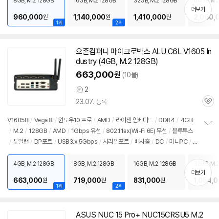
8GB, M.2 128GB
16GB, M.2 128GB
32GB, M.2 128GB
64GB, M.
기
더보기
960,000
1,140,000
1,410,000
2,060,
원
원
원
1위
2위
오존컴퍼니 마이크로박스 ALU C6L V1605 In
dustry (4GB, M.2 128GB)
663,000
원
(10몰)
2
상
23.07. 등록
품
관
의
심
견
V1605B
/
Vega 8
/
윈도우10
프로
/
AMD
/
라이젠 임베디드
/
DDR4
/
4GB
/
M.2
/
128GB
/
AMD
/
1Gbps 유선
/
802.11ax(Wi-Fi 6E) 무선
/
블루투스
정
/
듀얼랜
/
DP포트
/
USB3.x 5Gbps
/
시리얼포트
/
베사홀
/
DC
/
미니
PC
/
보
펼
용도: 사무/인강용
치
4GB, M.2 128GB
8GB, M.2 128GB
16GB, M.2 128GB
32GB, M.
기
더보기
663,000
719,000
831,000
1,054,
원
원
원
1위
2위
ASUS NUC 15 Pro+ NUC15CRSU5 M.2