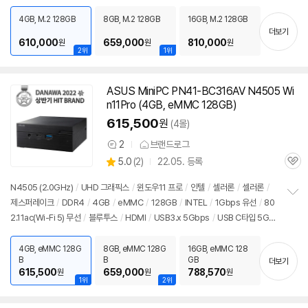
펼
C타입 5Gbps
/
DC
/
미니
PC
/
1kg
/
용도: 사무/인강용
치
4GB, M.2 128GB
8GB, M.2 128GB
16GB, M.2 128GB
기
더보기
610,000
659,000
810,000
원
원
원
2위
1위
ASUS Mini
PC
PN41-BC316AV N4505 Wi
동
n11Pro (4GB, eMMC 128GB)
영
상
615,500
원
(4몰)
2
브랜드로그
상
상
5.0
(
2)
22.05. 등록
품
관
별
의
품
심
점
견
N4505 (2.0GHz)
/
UHD 그래픽스
/
윈도우11
프로
/
인텔
/
셀러론
/
셀러론
/
리
제스퍼레이크
/
DDR4
/
4GB
/
eMMC
/
128GB
/
INTEL
/
1Gbps 유선
/
80
정
뷰
2.11ac(Wi-Fi 5) 무선
/
블루투스
/
HDMI
/
USB3.x 5Gbps
/
USB C타입 5Gb
보
펼
ps
/
USB-PD(+DC)
/
미니
PC
/
용도: 사무/인강용
치
4GB, eMMC 128G
8GB, eMMC 128G
16GB, eMMC 128
기
B
B
GB
더보기
615,500
659,000
788,570
원
원
원
1위
2위