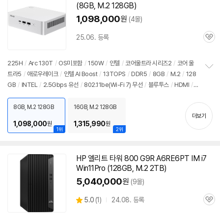
(8GB, M.2 128GB)
1,098,000
원
(4몰)
25.06. 등록
관
심
225H
/
Arc 130T
/
OS미포함
/
150W
/
인텔
/
코어울트라 시리즈2
/
코어 울
트라5
/
애로우레이크
/
인텔 AI Boost
/
13TOPS
/
DDR5
/
8GB
/
M.2
/
128
정
GB
/
INTEL
/
2.5Gbps 유선
/
802.11be(Wi-Fi 7) 무선
/
블루투스
/
HDMI
/
보
펼
USB3.x 10Gbps
/
USB C타입 20Gbps
/
썬더볼트4
/
DC
/
미니
PC
/
용도:
치
사무/인강용
8GB, M.2 128GB
16GB, M.2 128GB
기
더보기
1,098,000
1,315,990
원
원
1위
2위
HP 엘리트 타워 800 G9R A6RE6PT IM i7
Win11Pro (128GB, M.2 2TB)
5,040,000
원
(9몰)
상
5.0
(
1)
24.08. 등록
관
별
품
심
점