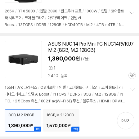
심
265K
/
RTX 5080
/
(인텔) Z890
/
윈도우11
프로
/
1000W
/
인텔
/
코어울트
라 시리즈2
/
코어 울트라7
/
애로우레이크
/
인텔 AI
정
Boost
/
13TOPS
/
DDR5
/
128GB
/
HDD:10TB
/
M.2
/
4TB + 4TB
/
NVI
보
펼
DIA
/
그래픽 메모리: 16GB
/
1Gbps 유선
/
802.11be(Wi-Fi 7) 무선
/
블루투
치
스
/
HDMI
/
DP포트
/
USB3.x 10Gbps
/
USB3.x 5Gbps
/
USB C타입 10G
기
ASUS NUC 14 Pro Mini
PC
NUC14RVKU7
bps
/
USB C타입 5Gbps
/
파워서플라이
/
미들타워
/
수랭쿨러
/
LED쿨러
/
용
M.2 (8GB, M.2 128GB)
도: 게임용
/
구성변경상품
1,390,000
원
(7몰)
1
상
24.10. 등록
품
관
의
심
견
155H
/
Arc 그래픽스
/
OS미포함
/
인텔
/
코어울트라 시리즈1
/
코어 울트라7
/
메테오레이크
/
인텔 AI Boost
/
11TOPS
/
DDR5
/
8GB
/
M.2
/
128GB
/
IN
정
TEL
/
2.5Gbps 유선
/
802.11ax(Wi-Fi 6E) 무선
/
블루투스
/
HDMI
/
DP Alt
보
펼
Mode
/
USB3.x 10Gbps
/
USB C타입 20Gbps
/
썬더볼트4
/
DC
/
미니
치
PC
/
용도: 사무/인강용
8GB, M.2 128GB
16GB, M.2 128GB
기
더보기
1,390,000
1,570,000
원
원
1위
2위