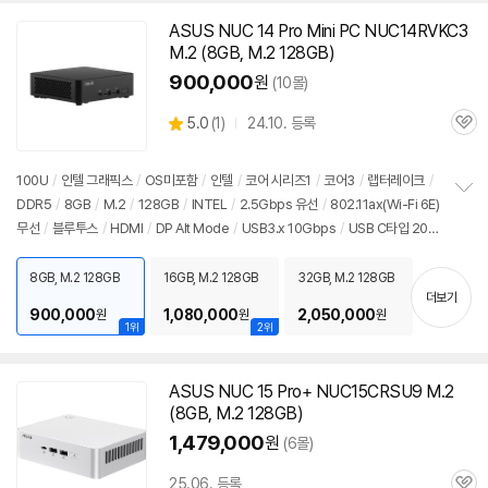
ASUS NUC 14 Pro Mini
PC
NUC14RVKC3
M.2 (8GB, M.2 128GB)
900,000
원
(10몰)
상
5.0
(
1)
24.10. 등록
관
별
품
심
점
리
100U
/
인텔 그래픽스
/
OS미포함
/
인텔
/
코어 시리즈1
/
코어3
/
랩터레이크
/
뷰
DDR5
/
8GB
/
M.2
/
128GB
/
INTEL
/
2.5Gbps 유선
/
802.11ax(Wi-Fi 6E)
정
무선
/
블루투스
/
HDMI
/
DP Alt Mode
/
USB3.x 10Gbps
/
USB C타입 20G
보
펼
bps
/
썬더볼트4
/
DC
/
미니
PC
/
용도: 사무/인강용
치
8GB, M.2 128GB
16GB, M.2 128GB
32GB, M.2 128GB
기
더보기
900,000
1,080,000
2,050,000
원
원
원
1위
2위
ASUS NUC 15 Pro+ NUC15CRSU9 M.2
(8GB, M.2 128GB)
1,479,000
원
(6몰)
25.06. 등록