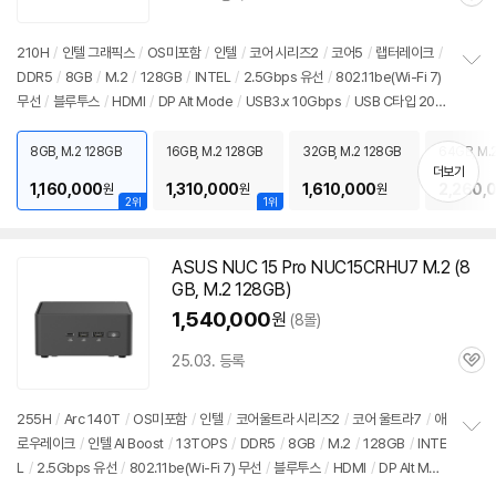
관
심
210H
/
인텔 그래픽스
/
OS미포함
/
인텔
/
코어 시리즈2
/
코어5
/
랩터레이크
/
DDR5
/
8GB
/
M.2
/
128GB
/
INTEL
/
2.5Gbps 유선
/
802.11be(Wi-Fi 7)
정
무선
/
블루투스
/
HDMI
/
DP Alt Mode
/
USB3.x 10Gbps
/
USB C타입 20G
보
펼
bps
/
썬더볼트4
/
베사홀
/
DC
/
미니
PC
/
용도: 사무/인강용
치
8GB, M.2 128GB
16GB, M.2 128GB
32GB, M.2 128GB
64GB, M.
기
더보기
1,160,000
1,310,000
1,610,000
2,260,
원
원
원
2위
1위
ASUS NUC 15 Pro NUC15CRHU7 M.2 (8
GB, M.2 128GB)
1,540,000
원
(8몰)
25.03. 등록
관
심
255H
/
Arc 140T
/
OS미포함
/
인텔
/
코어울트라 시리즈2
/
코어 울트라7
/
애
로우레이크
/
인텔 AI Boost
/
13TOPS
/
DDR5
/
8GB
/
M.2
/
128GB
/
INTE
정
L
/
2.5Gbps 유선
/
802.11be(Wi-Fi 7) 무선
/
블루투스
/
HDMI
/
DP Alt Mod
보
펼
e
/
USB3.x 10Gbps
/
USB C타입 20Gbps
/
썬더볼트4
/
베사홀
/
DC
/
미니