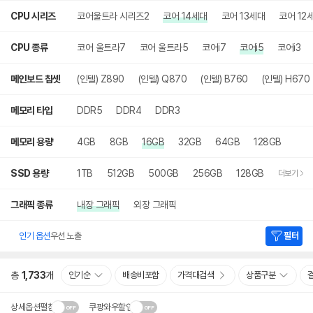
CPU 시리즈
코어울트라 시리즈2
코어 14세대
코어 13세대
코어 12
CPU 종류
코어 울트라7
코어 울트라5
코어i7
코어i5
코어i3
메인보드 칩셋
(인텔) Z890
(인텔) Q870
(인텔) B760
(인텔) H670
메모리 타입
DDR5
DDR4
DDR3
메모리 용량
4GB
8GB
16GB
32GB
64GB
128GB
SSD 용량
1TB
512GB
500GB
256GB
128GB
더보기
그래픽 종류
내장 그래픽
외장 그래픽
인기 옵션
우선 노출
필터
총
1,733
개
인기순
배송비포함
가격대검색
상품구분
상세옵션펼침
쿠팡와우할인