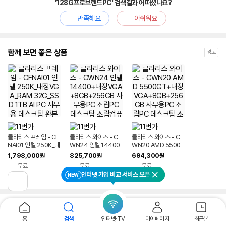
'128G프로브랜드PC' 검색결과 어떠셨나요?
만족해요
아쉬워요
함께 보면 좋은 상품
광고
클라리스 프레임 - CF
클라리스 와이즈 - C
클라리스 와이즈 - C
NAI01 인텔 250K_내
WN24 인텔 14400
WN20 AMD 5500
장VGA_RAM 32G_
+내장VGA+8GB+2
GT+내장VGA+8GB
1,798,000
825,700
694,300
원
원
원
SSD 1TB AI PC 사무
56GB 사무용PC 조
+256GB 사무용PC
무료
무료
무료
용 데스크탑 완본체 조
립PC 데스크탑 조립컴
조립PC 데스크탑 조립
인터넷 가입 비교 서비스 오픈
NEW
립PC
퓨터 완본체
컴퓨터 완본체
닫기
이
전
페
이
파워링크
광고
신청하기
지
홈
검색
인터넷·TV
마이페이지
최근본
로