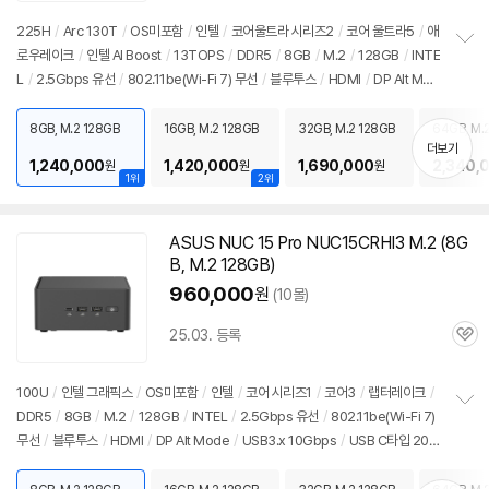
심
225H
/
Arc 130T
/
OS미포함
/
인텔
/
코어울트라 시리즈2
/
코어 울트라5
/
애
로우레이크
/
인텔 AI Boost
/
13TOPS
/
DDR5
/
8GB
/
M.2
/
128GB
/
INTE
정
L
/
2.5Gbps 유선
/
802.11be(Wi-Fi 7) 무선
/
블루투스
/
HDMI
/
DP Alt Mod
보
펼
e
/
USB3.x 10Gbps
/
USB C타입 20Gbps
/
썬더볼트4
/
베사홀
/
DC
/
미니
치
PC
/
용도: 사무/인강용
8GB, M.2 128GB
16GB, M.2 128GB
32GB, M.2 128GB
64GB, M.
기
더보기
1,240,000
1,420,000
1,690,000
2,340,
원
원
원
1위
2위
세부정보 열기/접기
ASUS NUC 15 Pro NUC15CRHI3 M.2 (8G
B, M.2 128GB)
960,000
원
(10몰)
25.03. 등록
관
심
100U
/
인텔 그래픽스
/
OS미포함
/
인텔
/
코어 시리즈1
/
코어3
/
랩터레이크
/
DDR5
/
8GB
/
M.2
/
128GB
/
INTEL
/
2.5Gbps 유선
/
802.11be(Wi-Fi 7)
정
무선
/
블루투스
/
HDMI
/
DP Alt Mode
/
USB3.x 10Gbps
/
USB C타입 20G
보
펼
bps
/
썬더볼트4
/
베사홀
/
DC
/
미니
PC
/
용도: 사무/인강용
치