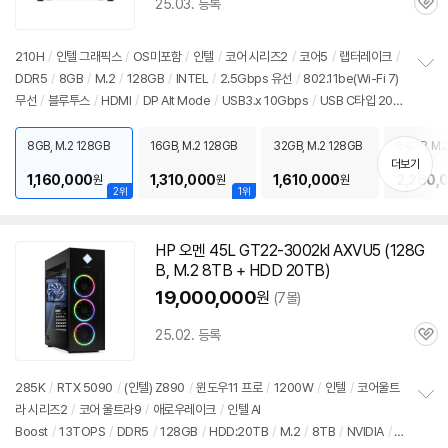
25.03. 등록
관
심
210H
/
인텔 그래픽스
/
OS미포함
/
인텔
/
코어 시리즈2
/
코어5
/
랩터레이크
/
DDR5
/
8GB
/
M.2
/
128GB
/
INTEL
/
2.5Gbps 유선
/
802.11be(Wi-Fi 7)
정
무선
/
블루투스
/
HDMI
/
DP Alt Mode
/
USB3.x 10Gbps
/
USB C타입 20G
보
펼
bps
/
썬더볼트4
/
베사홀
/
DC
/
미니
PC
/
용도: 사무/인강용
치
8GB, M.2 128GB
16GB, M.2 128GB
32GB, M.2 128GB
64GB, M.
기
더보기
1,160,000
1,310,000
1,610,000
2,260,
원
원
원
2위
1위
HP 오멘 45L GT22-3002kl AXVU5 (128G
B, M.2 8TB + HDD 20TB)
19,000,000
원
(7몰)
25.02. 등록
관
심
285K
/
RTX 5090
/
(인텔) Z890
/
윈도우11
프로
/
1200W
/
인텔
/
코어울트
라 시리즈2
/
코어 울트라9
/
애로우레이크
/
인텔 AI
정
Boost
/
13TOPS
/
DDR5
/
128GB
/
HDD:20TB
/
M.2
/
8TB
/
NVIDIA
/
보