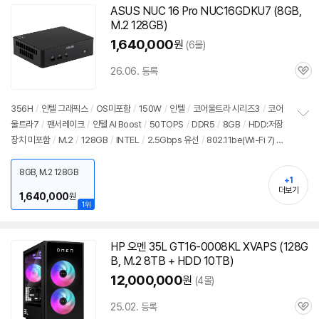
ASUS NUC 16 Pro NUC16GDKU7 (8GB,
M.2 128GB)
1,640,000
원
(6몰)
26.06. 등록
관
심
356H
/
인텔 그래픽스
/
OS미포함
/
150W
/
인텔
/
코어울트라 시리즈3
/
코어
울트라7
/
팬서레이크
/
인텔 AI Boost
/
50TOPS
/
DDR5
/
8GB
/
HDD:저장
정
장치 미포함
/
M.2
/
128GB
/
INTEL
/
2.5Gbps 유선
/
802.11be(Wi-Fi 7) 무
보
펼
선
/
블루투스
/
듀얼랜
/
HDMI
/
USB3.x 10Gbps
/
USB C타입 10Gbps
/
썬
치
더볼트4
/
DC
/
미니
PC
/
용도: 사무/인강용
8GB, M.2 128GB
기
+1
더보기
1,640,000
원
1위
HP 오멘 35L GT16-0008KL XVAPS (128G
B, M.2 8TB + HDD 10TB)
12,000,000
원
(4몰)
25.02. 등록
관