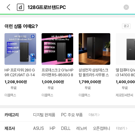
뒤
다
본문 바로가기
다
로
나
나
가
와
와
기
메
인
이런 상품 어때요?
광고
HP 프로 타워 280 G
프로데스크 2 G1a HP
삼성전자 삼성데스크
델 컴퓨터 QV
9R C2FJ9AT i3-14
라이젠 R5-8500G 8
탑 울트라5 사무용 스
i3 14100 8
100 16GB 512GB
GB 512GB Win11Pr
탠다드pc 16GB 512
12G 윈도우1
1,208,900
1,009,000
1,799,000
1,400,000
원
원
원
Win11Pro
o
GB 윈도우11pro
무용컴퓨터
무료
무료
무료
무료
더플랙스
더플랙스
더플랙스
제로원씨앤씨
네이버
네이버
네이버
페이
페이
페이
상
카테고리
디지털 완제품
PC 주요 부품
더보기
세
검
색
제조사
ASUS
HP
DELL
레노버
오존컴퍼니
더보기