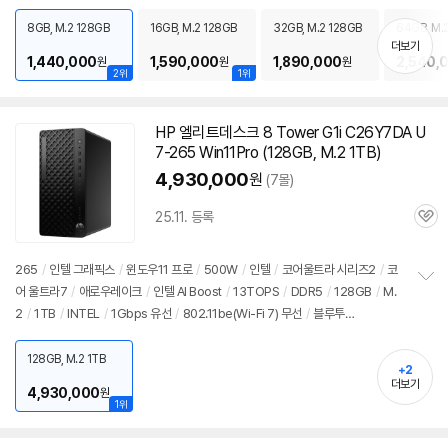
펼
0Gbps
/
썬더볼트4
/
베사홀
/
DC
/
미니
PC
/
용도: 사무/인강용
치
8GB, M.2 128GB
16GB, M.2 128GB
32GB, M.2 128GB
64GB, M.
기
더보기
1,440,000
1,590,000
1,890,000
2,540,
원
원
원
2위
1위
HP 엘리트데스크 8 Tower G1i C26Y7DA U
7-265 Win11Pro (128GB, M.2 1TB)
4,930,000
원
(7몰)
25.11. 등록
관
심
265
/
인텔 그래픽스
/
윈도우11
프로
/
500W
/
인텔
/
코어울트라 시리즈2
/
코
어 울트라7
/
애로우레이크
/
인텔 AI Boost
/
13TOPS
/
DDR5
/
128GB
/
M.
정
2
/
1TB
/
INTEL
/
1Gbps 유선
/
802.11be(Wi-Fi 7) 무선
/
블루투
보
펼
스
/
HDMI
/
DP포트
/
USB3.x 10Gbps
/
USB C타입 20Gbps
/
시리얼포트
치
/
파워서플라이
/
미니타워
/
용도: 사무/인강용
/
구성변경상품
128GB, M.2 1TB
기
+2
더보기
4,930,000
원
1위