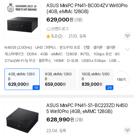
ASUS Mini
PC
PN41-BC004ZV Win10Pro
동
(4GB, eMMc 128GB)
영
상
629,000
원
(3몰)
브랜드로그
상
5.0
(
2)
21.10. 등록
관
별
품
심
점
N4505 (2.0GHz)
/
UHD 그래픽스
/
윈도우10
프로
/
인텔
/
셀러론
/
셀러론
/
리
제스퍼레이크
/
DDR4
/
4GB
/
eMMC
/
128GB
/
INTEL
/
1Gbps 유선
/
80
정
뷰
2.11ac(Wi-Fi 5) 무선
/
블루투스
/
HDMI
/
D-SUB
/
USB3.x 5Gbps
/
USB C
보
펼
타입 5Gbps
/
DC
/
미니
PC
/
0.7kg
/
용도: 사무/인강용
치
4GB, eMMc 128G
8GB, eMMc 128G
16GB, eMMc 128G
기
B
B
B
더보기
629,000
659,000
839,000
원
원
원
1위
2위
ASUS Mini
PC
PN41-S1-BC223ZD N450
5 Win10Pro (4GB, eMMC 128GB)
628,990
원
(2몰)
22.04. 등록
관