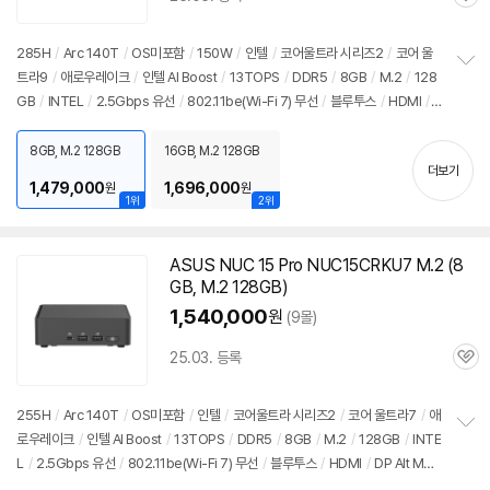
관
심
285H
/
Arc 140T
/
OS미포함
/
150W
/
인텔
/
코어울트라 시리즈2
/
코어 울
트라9
/
애로우레이크
/
인텔 AI Boost
/
13TOPS
/
DDR5
/
8GB
/
M.2
/
128
정
GB
/
INTEL
/
2.5Gbps 유선
/
802.11be(Wi-Fi 7) 무선
/
블루투스
/
HDMI
/
보
펼
USB3.x 10Gbps
/
USB C타입 20Gbps
/
썬더볼트4
/
DC
/
미니
PC
/
용도:
치
사무/인강용
8GB, M.2 128GB
16GB, M.2 128GB
기
더보기
1,479,000
1,696,000
원
원
1위
2위
ASUS NUC 15 Pro NUC15CRKU7 M.2 (8
GB, M.2 128GB)
1,540,000
원
(9몰)
25.03. 등록
관
심
255H
/
Arc 140T
/
OS미포함
/
인텔
/
코어울트라 시리즈2
/
코어 울트라7
/
애
로우레이크
/
인텔 AI Boost
/
13TOPS
/
DDR5
/
8GB
/
M.2
/
128GB
/
INTE
정
L
/
2.5Gbps 유선
/
802.11be(Wi-Fi 7) 무선
/
블루투스
/
HDMI
/
DP Alt Mod
보
펼
e
/
USB3.x 10Gbps
/
USB C타입 20Gbps
/
썬더볼트4
/
베사홀
/
DC
/
미니