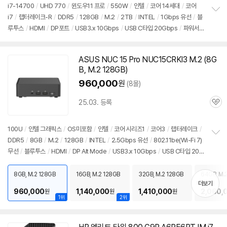
리
i7-14700
/
UHD 770
/
윈도우11
프로
/
550W
/
인텔
/
코어 14세대
/
코어
뷰
i7
/
랩터레이크-R
/
DDR5
/
128GB
/
M.2
/
2TB
/
INTEL
/
1Gbps 유선
/
블
정
루투스
/
HDMI
/
DP포트
/
USB3.x 10Gbps
/
USB C타입 20Gbps
/
파워서
보
펼
플라이
/
미니타워
/
용도: 사무/인강용
/
구성변경상품
치
기
ASUS NUC 15 Pro NUC15CRKI3 M.2 (8G
B, M.2 128GB)
960,000
원
(8몰)
25.03. 등록
관
심
100U
/
인텔 그래픽스
/
OS미포함
/
인텔
/
코어 시리즈1
/
코어3
/
랩터레이크
/
DDR5
/
8GB
/
M.2
/
128GB
/
INTEL
/
2.5Gbps 유선
/
802.11be(Wi-Fi 7)
정
무선
/
블루투스
/
HDMI
/
DP Alt Mode
/
USB3.x 10Gbps
/
USB C타입 20G
보
펼
bps
/
썬더볼트4
/
베사홀
/
DC
/
미니
PC
/
용도: 사무/인강용
치
8GB, M.2 128GB
16GB, M.2 128GB
32GB, M.2 128GB
64GB, M.
기
더보기
960,000
1,140,000
1,410,000
2,060,
원
원
원
1위
2위