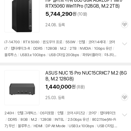
HP 엘리트 타워 800 G9R A6RE6PT IM i7
RTX5060 Win11Pro (128GB, M.2 2TB)
5,744,290
원
(10몰)
24.08. 등록
관
심
i7-14700
/
RTX 5060
/
윈도우11
프로
/
550W
/
인텔
/
코어 14세대
/
코어
i7
/
랩터레이크-R
/
DDR5
/
128GB
/
M.2
/
2TB
/
NVIDIA
/
1Gbps 유선
/
정
블루투스
/
USB3.x 10Gbps
/
USB C타입 20Gbps
/
파워서플라이
/
미니타
보
펼
워
/
용도: 게임용
/
구성변경상품
치
기
ASUS NUC 15 Pro NUC15CRKC7 M.2 (8G
B, M.2 128GB)
1,440,000
원
(8몰)
25.03. 등록
관
심
240H
/
인텔 그래픽스
/
OS미포함
/
인텔
/
코어 시리즈2
/
코어7
/
랩터레이크
/
DDR5
/
8GB
/
M.2
/
128GB
/
INTEL
/
2.5Gbps 유선
/
802.11be(Wi-Fi
정
7) 무선
/
블루투스
/
HDMI
/
DP Alt Mode
/
USB3.x 10Gbps
/
USB C타입 2
보