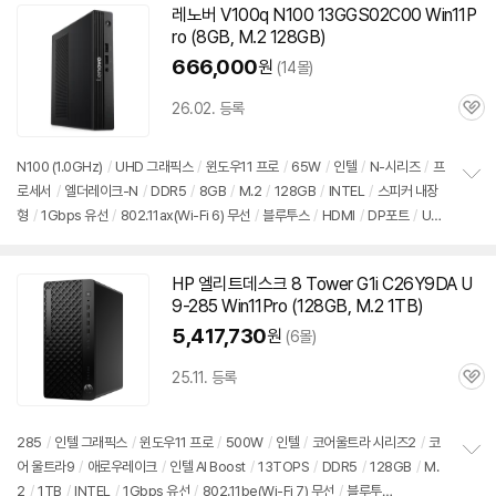
레노버 V100q N100 13GGS02C00 Win11P
ro (8GB, M.2 128GB)
666,000
원
(14몰)
26.02. 등록
관
심
N100 (1.0GHz)
/
UHD 그래픽스
/
윈도우11
프로
/
65W
/
인텔
/
N-시리즈
/
프
로세서
/
엘더레이크-N
/
DDR5
/
8GB
/
M.2
/
128GB
/
INTEL
/
스피커 내장
정
형
/
1Gbps 유선
/
802.11ax(Wi-Fi 6) 무선
/
블루투스
/
HDMI
/
DP포트
/
US
보
펼
B3.x 10Gbps
/
DC
/
미니
PC
/
용도: 사무/인강용
/
구성변경상품
치
기
HP 엘리트데스크 8 Tower G1i C26Y9DA U
9-285 Win11Pro (128GB, M.2 1TB)
5,417,730
원
(6몰)
25.11. 등록
관
심
285
/
인텔 그래픽스
/
윈도우11
프로
/
500W
/
인텔
/
코어울트라 시리즈2
/
코
어 울트라9
/
애로우레이크
/
인텔 AI Boost
/
13TOPS
/
DDR5
/
128GB
/
M.
정
2
/
1TB
/
INTEL
/
1Gbps 유선
/
802.11be(Wi-Fi 7) 무선
/
블루투
보