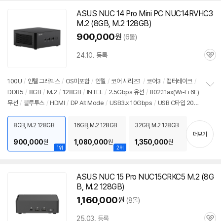
ASUS NUC 14 Pro Mini
PC
NUC14RVHC3
M.2 (8GB, M.2 128GB)
900,000
원
(6몰)
24.10. 등록
관
심
100U
/
인텔 그래픽스
/
OS미포함
/
인텔
/
코어 시리즈1
/
코어3
/
랩터레이크
/
DDR5
/
8GB
/
M.2
/
128GB
/
INTEL
/
2.5Gbps 유선
/
802.11ax(Wi-Fi 6E)
정
무선
/
블루투스
/
HDMI
/
DP Alt Mode
/
USB3.x 10Gbps
/
USB C타입 20G
보
펼
bps
/
썬더볼트4
/
DC
/
미니
PC
/
용도: 사무/인강용
치
8GB, M.2 128GB
16GB, M.2 128GB
32GB, M.2 128GB
기
더보기
900,000
1,080,000
1,350,000
원
원
원
1위
2위
ASUS NUC 15 Pro NUC15CRKC5 M.2 (8G
B, M.2 128GB)
1,160,000
원
(8몰)
25.03. 등록