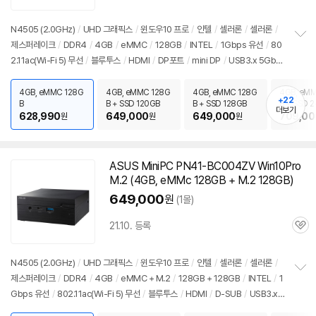
심
N4505 (2.0GHz)
/
UHD 그래픽스
/
윈도우10
프로
/
인텔
/
셀러론
/
셀러론
/
제스퍼레이크
/
DDR4
/
4GB
/
eMMC
/
128GB
/
INTEL
/
1Gbps 유선
/
80
정
2.11ac(Wi-Fi 5) 무선
/
블루투스
/
HDMI
/
DP포트
/
mini DP
/
USB3.x 5Gbp
보
펼
s
/
USB C타입 5Gbps
/
베사홀
/
DC
/
미니
PC
/
0.7kg
/
용도: 사무/인강용
치
4GB, eMMC 128G
4GB, eMMC 128G
4GB, eMMC 128G
4GB, eM
기
+22
B
B + SSD 120GB
B + SSD 128GB
B + SSD 
더보기
628,990
649,000
649,000
709,00
원
원
원
ASUS Mini
PC
PN41-BC004ZV Win10Pro
M.2 (4GB, eMMc 128GB + M.2 128GB)
649,000
원
(1몰)
21.10. 등록
관
심
N4505 (2.0GHz)
/
UHD 그래픽스
/
윈도우10
프로
/
인텔
/
셀러론
/
셀러론
/
제스퍼레이크
/
DDR4
/
4GB
/
eMMC + M.2
/
128GB + 128GB
/
INTEL
/
1
정
Gbps 유선
/
802.11ac(Wi-Fi 5) 무선
/
블루투스
/
HDMI
/
D-SUB
/
USB3.x
보
펼
5Gbps
/
USB C타입 5Gbps
/
DC
/
미니
PC
/
0.7kg
/
용도: 사무/인강용