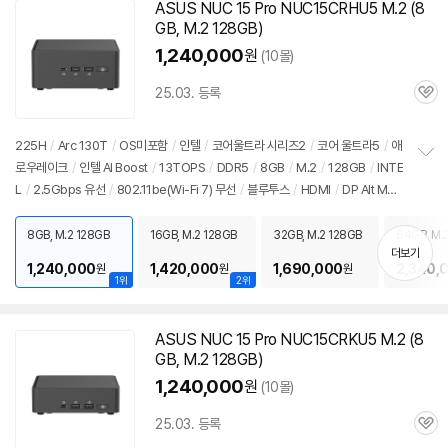
ASUS NUC 15 Pro NUC15CRHU5 M.2 (8
GB, M.2 128GB)
1,240,000
원
(10몰)
25.03. 등록
관
심
225H
/
Arc 130T
/
OS미포함
/
인텔
/
코어울트라 시리즈2
/
코어 울트라5
/
애
로우레이크
/
인텔 AI Boost
/
13TOPS
/
DDR5
/
8GB
/
M.2
/
128GB
/
INTE
정
L
/
2.5Gbps 유선
/
802.11be(Wi-Fi 7) 무선
/
블루투스
/
HDMI
/
DP Alt Mod
보
펼
e
/
USB3.x 10Gbps
/
USB C타입 20Gbps
/
썬더볼트4
/
베사홀
/
DC
/
미니
치
PC
/
용도: 사무/인강용
8GB, M.2 128GB
16GB, M.2 128GB
32GB, M.2 128GB
64GB, M.
기
더보기
1,240,000
1,420,000
1,690,000
2,340,
원
원
원
1위
2위
ASUS NUC 15 Pro NUC15CRKU5 M.2 (8
GB, M.2 128GB)
1,240,000
원
(10몰)
25.03. 등록
관