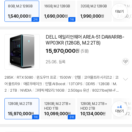
치
PC
/
용도: 사무/인강용
8GB, M.2 128GB
16GB, M.2 128GB
32GB, M.2 128GB
64GB, M.
기
더보기
1,540,000
1,690,000
1,990,000
2,640,
원
원
원
2위
1위
DELL 에일리언웨어 AREA-51 DAWARR8-
WP03KR (128GB, M.2 2TB)
15,970,000
원
(5몰)
25.06. 등록
관
심
285K
/
RTX 5080
/
윈도우11
프로
/
1500W
/
인텔
/
코어울트라 시리즈2
/
코
어 울트라9
/
애로우레이크
/
인텔 AI Boost
/
13TOPS
/
DDR5
/
128GB
/
M.
정
2
/
2TB
/
NVIDIA
/
그래픽 메모리: 16GB
/
2.5Gbps 유선
/
802.11be(Wi-Fi
보
펼
7) 무선
/
블루투스
/
HDMI
/
DP포트
/
USB3.x 5Gbps
/
USB C타입
치
10Gbps
/
썬더볼트4
/
파워서플라이
/
미들타워
/
수랭쿨러
/
LED쿨러
/
34.58
128GB, M.2 2TB
128GB, M.2 2TB +
128GB, M.2 2TB +
128GB, M.
기
+4
HDD 1TB
HDD 2TB
HDD 4TB
kg
/
용도: 게임용
더보기
15,970,000
10,099,000
10,134,000
10,272
원
원
원
1위
2위