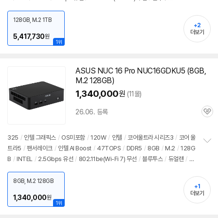
펼
스
/
HDMI
/
DP포트
/
USB3.x 10Gbps
/
USB C타입 20Gbps
/
시리얼포트
치
/
파워서플라이
/
미니타워
/
용도: 사무/인강용
/
구성변경상품
128GB, M.2 1TB
기
+2
더보기
5,417,730
원
1위
ASUS NUC 16 Pro NUC16GDKU5 (8GB,
M.2 128GB)
1,340,000
원
(11몰)
26.06. 등록
관
심
325
/
인텔 그래픽스
/
OS미포함
/
120W
/
인텔
/
코어울트라 시리즈3
/
코어 울
트라5
/
팬서레이크
/
인텔 AI Boost
/
47TOPS
/
DDR5
/
8GB
/
M.2
/
128G
정
B
/
INTEL
/
2.5Gbps 유선
/
802.11be(Wi-Fi 7) 무선
/
블루투스
/
듀얼랜
/
H
보
펼
DMI
/
USB3.x 10Gbps
/
USB C타입 10Gbps
/
썬더볼트4
/
DC
/
미니
PC
/
치
용도: 사무/인강용
8GB, M.2 128GB
기
+1
더보기
1,340,000
원
1위