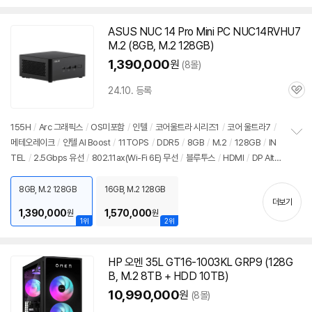
펼
그래픽 메모리: 32GB
/
1Gbps 유선
/
802.11ax(Wi-Fi 6E) 무선
/
블루투스
/
H
치
DMI
/
DP포트
/
USB3.x 10Gbps
/
USB3.x 5Gbps
/
USB C타입 10Gbps
/
기
ASUS NUC 14 Pro Mini
PC
NUC14RVHU7
파워서플라이
/
미들타워
/
22.6kg
/
수랭쿨러
/
LED쿨러
/
용도: 게임용
/
구성변
M.2 (8GB, M.2 128GB)
경상품
1,390,000
원
(8몰)
24.10. 등록
관
심
155H
/
Arc 그래픽스
/
OS미포함
/
인텔
/
코어울트라 시리즈1
/
코어 울트라7
/
메테오레이크
/
인텔 AI Boost
/
11TOPS
/
DDR5
/
8GB
/
M.2
/
128GB
/
IN
정
TEL
/
2.5Gbps 유선
/
802.11ax(Wi-Fi 6E) 무선
/
블루투스
/
HDMI
/
DP Alt
보
펼
Mode
/
USB3.x 10Gbps
/
USB C타입 20Gbps
/
썬더볼트4
/
DC
/
미니
치
PC
/
용도: 사무/인강용
8GB, M.2 128GB
16GB, M.2 128GB
기
더보기
1,390,000
1,570,000
원
원
1위
2위
HP 오멘 35L GT16-1003KL GRP9 (128G
B, M.2 8TB + HDD 10TB)
10,990,000
원
(8몰)