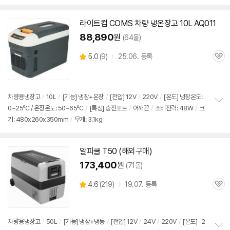
라이트컴 COMS 차량 냉온장고 10L AQ011
88,890
원
(64몰)
상
5.0
(
9)
25.06. 등록
관
별
품
심
점
리
뷰
차량용냉장고
/
10L
/
[기능] 냉장+온장
/
[전압]
12V
/
220V
/
[온도] 냉장온도:
0~25ºC / 온장온도: 50~65ºC
/
[특징] 충전포트
/
어깨끈
/
소비전력: 48W
/
크
정
기: 480x260x350mm
/
무게: 3.1kg
보
펼
치
기
알피쿨 T50 (해외구매)
173,400
원
(71몰)
상
4.6
(
219)
19.07. 등록
관
별
품
심
점
리
뷰
차량용냉장고
/
50L
/
[기능] 냉장+냉동
/
[전압]
12V
/
24V
/
220V
/
[온도] -2