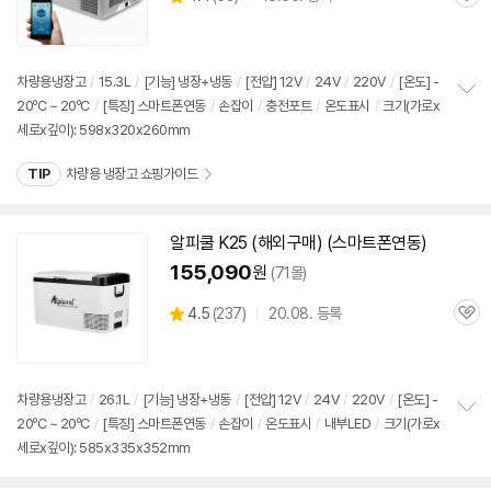
관
별
품
심
점
리
뷰
차량용냉장고
/
15.3L
/
[기능] 냉장+냉동
/
[전압]
12V
/
24V
/
220V
/
[온도] -
20ºC ~ 20ºC
/
[특징] 스마트폰연동
/
손잡이
/
충전포트
/
온도표시
/
크기(가로x
정
세로x깊이): 598x320x260mm
보
펼
치
TIP
차량용 냉장고 쇼핑가이드
기
알피쿨 K25 (해외구매) (스마트폰연동)
155,090
원
(71몰)
상
4.5
(
237)
20.08. 등록
관
별
품
심
점
리
뷰
차량용냉장고
/
26.1L
/
[기능] 냉장+냉동
/
[전압]
12V
/
24V
/
220V
/
[온도] -
20ºC ~ 20ºC
/
[특징] 스마트폰연동
/
손잡이
/
온도표시
/
내부LED
/
크기(가로x
정
세로x깊이): 585x335x352mm
보
펼
치