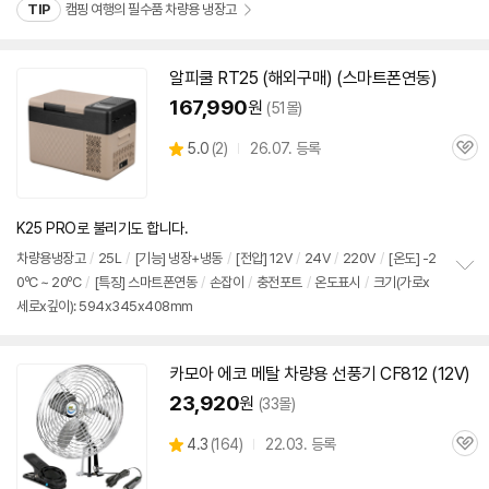
치
TIP
캠핑 여행의 필수품 차량용 냉장고
기
알피쿨 RT25 (해외구매) (스마트폰연동)
167,990
원
(51몰)
상
5.0
(
2)
26.07. 등록
관
별
품
심
점
리
뷰
K25 PRO로 불리기도 합니다.
차량용냉장고
/
25L
/
[기능] 냉장+냉동
/
[전압]
12V
/
24V
/
220V
/
[온도] -2
0ºC ~ 20ºC
/
[특징] 스마트폰연동
/
손잡이
/
충전포트
/
온도표시
/
크기(가로x
정
세로x깊이): 594x345x408mm
보
펼
치
기
카모아 에코 메탈 차량용 선풍기 CF812 (
12V
)
23,920
원
(33몰)
상
4.3
(
164)
22.03. 등록
관
별
품
심
점