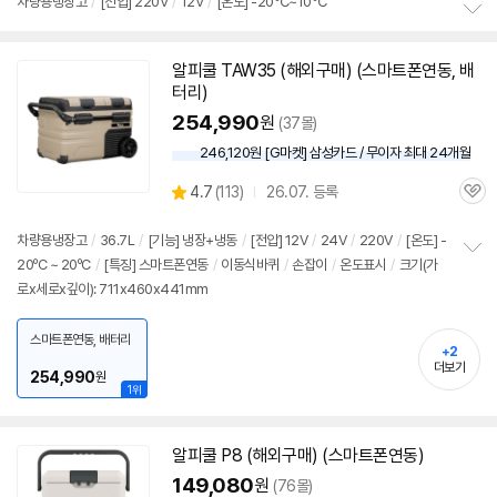
차량용냉장고
/
[전압] 220V
/
12V
/
[온도] -20℃~10℃
뷰
정
보
알피쿨 TAW35 (해외구매) (스마트폰연동, 배
펼
터리)
치
기
254,990
원
(37몰)
세부정보 열기/접기
246,120원 [G마켓] 삼성카드 / 무이자 최대 24개월
상
4.7
(
113)
26.07. 등록
관
별
품
심
점
리
차량용냉장고
/
36.7L
/
[기능] 냉장+냉동
/
[전압]
12V
/
24V
/
220V
/
[온도] -
뷰
20ºC ~ 20ºC
/
[특징] 스마트폰연동
/
이동식바퀴
/
손잡이
/
온도표시
/
크기(가
정
로x세로x깊이): 711x460x441mm
보
펼
치
스마트폰연동, 배터리
기
+2
더보기
254,990
원
1위
알피쿨 P8 (해외구매) (스마트폰연동)
149,080
원
(76몰)