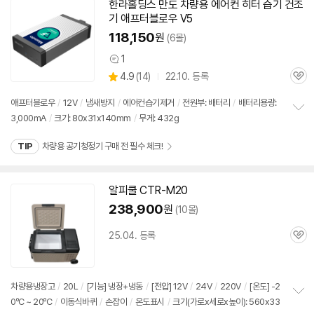
기
한라홀딩스 만도 차량용 에어컨 히터 습기 건조
기 애프터블로우 V5
118,150
원
(6몰)
1
상
상
4.9
(
14)
22.10. 등록
품
관
별
의
품
심
점
견
애프터블로우
/
12V
/
냄새방지
/
에어컨습기제거
/
전원부: 배터리
/
배터리용량:
리
3,000mA
/
크기: 80x31x140mm
/
무게: 432g
정
뷰
보
TIP
차량용 공기청정기 구매 전 필수 체크!
펼
치
기
알피쿨 CTR-M20
238,900
원
(10몰)
25.04. 등록
관
심
차량용냉장고
/
20L
/
[기능] 냉장+냉동
/
[전압]
12V
/
24V
/
220V
/
[온도] -2
0ºC ~ 20ºC
/
이동식바퀴
/
손잡이
/
온도표시
/
크기(가로x세로x높이): 560x33
정