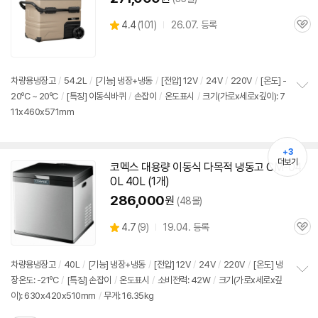
상
4.4
(
101)
26.07. 등록
관
별
품
심
점
리
뷰
차량용냉장고
/
54.2L
/
[기능] 냉장+냉동
/
[전압]
12V
/
24V
/
220V
/
[온도] -
20ºC ~ 20ºC
/
[특징] 이동식바퀴
/
손잡이
/
온도표시
/
크기(가로x세로x깊이): 7
정
11x460x571mm
보
펼
치
기
+3
더보기
코멕스 대용량 이동식 다목적 냉동고 CM-04
0L 40L (1개)
286,000
원
(48몰)
상
4.7
(
9)
19.04. 등록
관
별
품
심
점
리
차량용냉장고
/
40L
/
[기능] 냉장+냉동
/
[전압]
12V
/
24V
/
220V
/
[온도] 냉
뷰
장온도: -21ºC
/
[특징] 손잡이
/
온도표시
/
소비전력: 42W
/
크기(가로x세로x깊
정
이): 630x420x510mm
/
무게: 16.35kg
보
펼