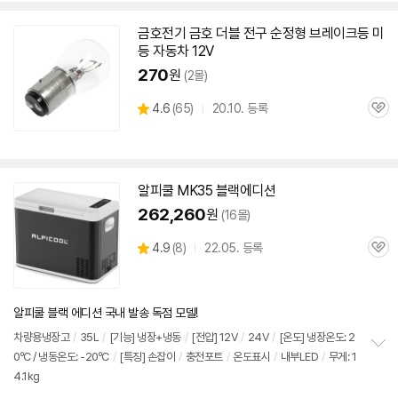
치
기
금호
전기
금호 더블 전구 순정형 브레이크등 미
등 자동차
12V
270
원
(2몰)
상
4.6
(
65)
20.10. 등록
관
별
품
심
점
리
뷰
알피쿨 MK35 블랙에디션
262,260
원
(16몰)
상
4.9
(
8)
22.05. 등록
관
별
품
심
점
리
뷰
알피쿨 블랙 에디션 국내 발송 독점 모델!
차량용냉장고
/
35L
/
[기능] 냉장+냉동
/
[전압]
12V
/
24V
/
[온도] 냉장온도: 2
0ºC / 냉동온도: -20ºC
/
[특징] 손잡이
/
충전포트
/
온도표시
/
내부LED
/
무게: 1
정
4.1kg
보
펼