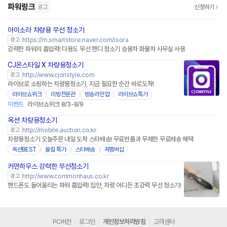
파워링크
광고
신청하기
아이소라 차량용 무선 청소기
네이버페이 플러스
https://m.smartstore.naver.com/isora
광고
강력한 파워의 흡입력! 다용도 무선 핸디 청소기 승용차 화물차 사무실 사용
CJ온스타일 X 차량용청소기
네이버페이
http://www.cjonstyle.com
광고
라이브로 쇼핑하는 차량용청소기, 지금 필요한 순간 바로도착!
라이브쇼위크
리빙전문관
방송라인업
라이브쇼특가
이벤트
라이브쇼위크 8/3-8/9
옥션 차량용청소기
http://mobile.auction.co.kr
광고
차량용청소기 오늘주문 내일 도착 스타배송! 무료반품과 무제한 무료배송 혜택
옥션BEST
올킬 특가
스타배송
꼭멤버십
커먼하우스 강력한 무선청소기
네이버페이 플러스
http://www.commonhaus.co.kr
광고
핸드폰도 들어올리는 파워 흡입력! 집안, 차량 어디든 초강력 무선 청소기!
PC버전
로그인
개인정보처리방침
고객센터