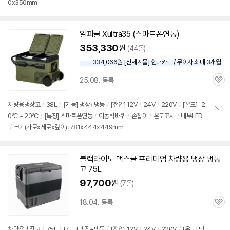
0x350mm
보
펼
치
기
알피쿨 Xultra35 (스마트폰연동)
353,330
원
(44몰)
334,066원 [신세계몰] 현대카드 / 무이자 최대 3개월
25.08. 등록
관
심
차량용냉장고
/
38L
/
[기능] 냉장+냉동
/
[전압]
12V
/
24V
/
220V
/
[온도] -2
0ºC ~ 20ºC
/
[특징] 스마트폰연동
/
이동식바퀴
/
손잡이
/
온도표시
/
내부LED
정
/
크기(가로x세로x깊이): 781x444x449mm
보
펼
치
기
블랙라이노 맥스쿨 프리미엄 차량용 냉장 냉동
고 75L
97,700
원
(7몰)
18.04. 등록
관
심
차량용냉장고
/
75L
/
[기능] 냉장+냉동
/
[전압]
12V
/
24V
/
220V
/
[온도] 냉