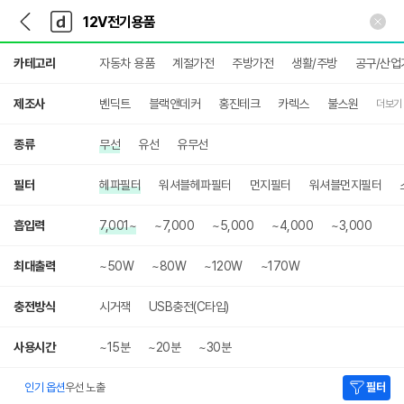
뒤
다
본문 바로가기
다
로
나
나
가
와
와
상
기
메
카테고리
자동차 용품
계절가전
주방가전
생활/주방
공구/산업
세
인
검
색
제조사
벤딕트
블랙앤데커
홍진테크
카렉스
불스원
더보기
종류
무선
유선
유무선
필터
헤파필터
워셔블헤파필터
먼지필터
워셔블먼지필터
흡입력
7,001~
~7,000
~5,000
~4,000
~3,000
최대출력
~50W
~80W
~120W
~170W
충전방식
시거잭
USB충전(C타입)
사용시간
~15분
~20분
~30분
인기 옵션
우선 노출
필터