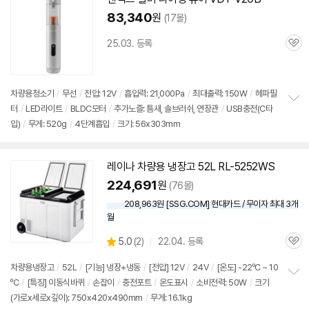
83,340
원
(17몰)
25.03. 등록
관
심
차량용청소기
/
무선
/
전압:
12V
/
흡입력: 21,000Pa
/
최대출력: 150W
/
헤파필
터
/
LED라이트
/
BLDC모터
/
추가노즐: 틈새, 솔브러쉬, 연장관
/
USB충전(C타
정
입)
/
무게: 520g
/
4단계흡입
/
크기: 56x303mm
보
펼
치
기
레이나 차량용 냉장고 52L RL-5252WS
224,691
원
(76몰)
208,963원 [SSG.COM] 현대카드 / 무이자 최대 3개
월
상
5.0
(
2)
22.04. 등록
관
별
품
심
점
차량용냉장고
/
52L
/
[기능] 냉장+냉동
/
[전압]
12V
/
24V
/
[온도] -22ºC ~ 10
리
ºC
/
[특징] 이동식바퀴
/
손잡이
/
충전포트
/
온도표시
/
소비전력: 50W
/
크기
정
뷰
(가로x세로x깊이): 750x420x490mm
/
무게: 16.1kg
보