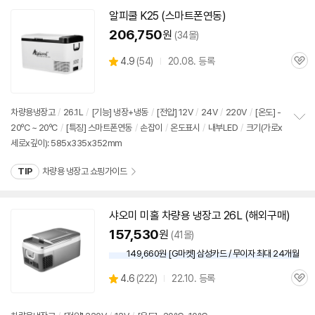
기
알피쿨 K25 (스마트폰연동)
206,750
원
(34몰)
상
4.9
(
54)
20.08. 등록
관
별
품
심
점
리
뷰
차량용냉장고
/
26.1L
/
[기능] 냉장+냉동
/
[전압]
12V
/
24V
/
220V
/
[온도] -
20ºC ~ 20ºC
/
[특징] 스마트폰연동
/
손잡이
/
온도표시
/
내부LED
/
크기(가로x
정
세로x깊이): 585x335x352mm
보
펼
치
TIP
차량용 냉장고 쇼핑가이드
기
샤오미 미홀 차량용 냉장고 26L (해외구매)
157,530
원
(41몰)
149,660원 [G마켓] 삼성카드 / 무이자 최대 24개월
상
4.6
(
222)
22.10. 등록
관
별
품
심
점
리