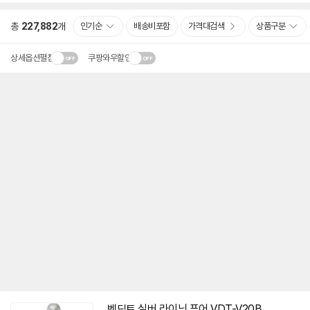
총
227,882
개
인기순
배송비포함
가격대검색
상품구분
상세옵션펼침
쿠팡와우할인
벤딕트 실버 라이닝 퓨어 VDT-V20B