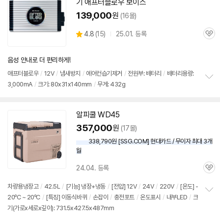
기
기 애프터블로우 보이스
139,000
원
(16몰)
상
4.8
(
15)
25.01. 등록
관
별
품
심
점
리
음성 안내로 더 편리하게!
뷰
애프터블로우
/
12V
/
냄새방지
/
에어컨습기제거
/
전원부: 배터리
/
배터리용량:
3,000mA
/
크기: 80x31x140mm
/
무게: 432g
정
보
펼
치
알피쿨 WD45
기
357,000
원
(17몰)
338,790원 [SSG.COM] 현대카드 / 무이자 최대 3개
월
24.04. 등록
관
심
차량용냉장고
/
42.5L
/
[기능] 냉장+냉동
/
[전압]
12V
/
24V
/
220V
/
[온도] -
20ºC ~ 20ºC
/
[특징] 이동식바퀴
/
손잡이
/
충전포트
/
온도표시
/
내부LED
/
크
정
기(가로x세로x깊이): 731.5x427.5x487mm
보
펼