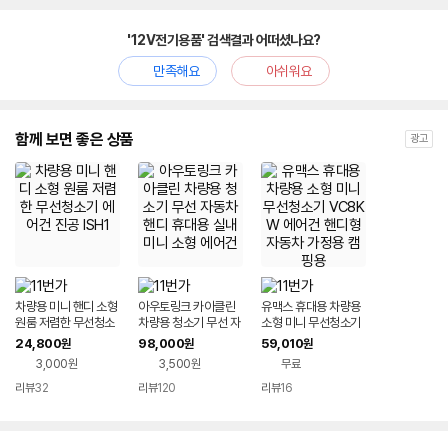
'12V전기용품' 검색결과 어떠셨나요?
만족해요
아쉬워요
함께 보면 좋은 상품
광고
차량용 미니 핸디 소형
아우토링크 카아클린
유맥스 휴대용 차량용
원룸 저렴한 무선청소
차량용 청소기 무선 자
소형 미니 무선청소기
기 에어건 진공 ISH1
동차 핸디 휴대용 실내
VC8KW 에어건 핸디
24,800
98,000
59,010
원
원
원
미니 소형 에어건
형 자동차 가정용 캠핑
3,000원
3,500원
무료
용
리뷰
32
리뷰
120
리뷰
16