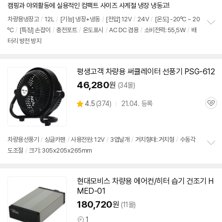
뷰
캠핑과 야외활동에 실용적인 컴팩트 사이즈 사계절 냉장 냉동고!
차량용냉장고
/
12L
/
[기능] 냉장+냉동
/
[전압]
12V
/
24V
/
[온도] -20ºC ~ 20
ºC
/
[특징] 손잡이
/
충전포트
/
온도표시
/
AC DC 겸용
/
소비전력: 55,5W
/
배
정
터리 방전 방지
보
펼
치
기
평생고객 차량용 써큘레이터 선풍기 PSG-612
46,280
원
(34몰)
상
4.5
(
374)
21.04. 등록
관
별
품
심
점
리
뷰
차량용선풍기
/
싱글카팬
/
사용전원:
12V
/
3엽날개
/
거치형태: 거치형
/
수동각
도조절
/
크기: 305x205x265mm
정
보
펼
치
현대모비스 차량용 에어컨/히터 습기 건조기 H
기
MED-01
180,720
원
(11몰)
1