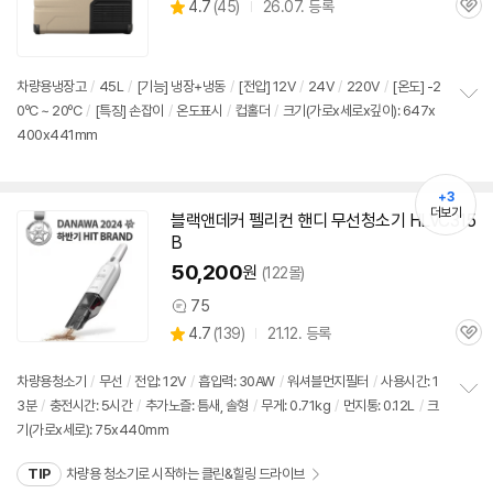
상
4.7
(
45)
26.07. 등록
관
별
품
심
점
리
뷰
차량용냉장고
/
45L
/
[기능] 냉장+냉동
/
[전압]
12V
/
24V
/
220V
/
[온도] -2
0ºC ~ 20ºC
/
[특징] 손잡이
/
온도표시
/
컵홀더
/
크기(가로x세로x깊이): 647x
정
400x441mm
보
펼
치
기
+3
더보기
블랙앤데커 펠리컨 핸디 무선청소기 HLVC315
동
B
영
상
50,200
원
(122몰)
75
상
상
4.7
(
139)
21.12. 등록
품
관
별
의
품
심
점
견
리
차량용청소기
/
무선
/
전압:
12V
/
흡입력: 30AW
/
워셔블먼지필터
/
사용시간: 1
뷰
3분
/
충전시간: 5시간
/
추가노즐: 틈새, 솔형
/
무게: 0.71kg
/
먼지통: 0.12L
/
크
정
기(가로x세로): 75x440mm
보
펼
치
TIP
차량용 청소기로 시작하는 클린&힐링 드라이브
기