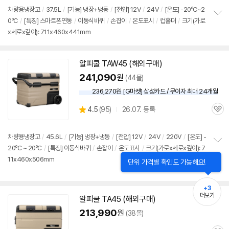
차량용냉장고
/
37.5L
/
[기능] 냉장+냉동
/
[전압]
12V
/
24V
/
[온도] -20ºC~2
0ºC
/
[특징] 스마트폰연동
/
이동식바퀴
/
손잡이
/
온도표시
/
컵홀더
/
크기(가로
정
x세로x깊이): 711x460x441mm
보
펼
치
기
알피쿨 TAW45 (해외구매)
241,090
원
(44몰)
236,270원 [G마켓] 삼성카드 / 무이자 최대 24개월
상
4.5
(
95)
26.07. 등록
관
별
품
심
점
리
차량용냉장고
/
45.6L
/
[기능] 냉장+냉동
/
[전압]
12V
/
24V
/
220V
/
[온도] -
뷰
20ºC ~ 20ºC
/
[특징] 이동식바퀴
/
손잡이
/
온도표시
/
크기(가로x세로x깊이): 7
정
11x460x506mm
보
펼
치
기
+3
더보기
알피쿨 TA45 (해외구매)
213,990
원
(38몰)