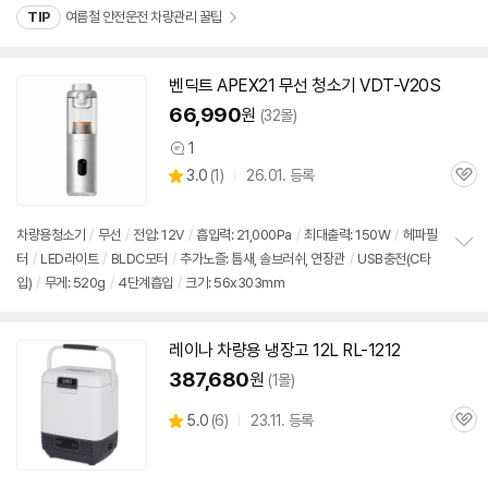
치
TIP
여름철 안전운전 차량관리 꿀팁
기
벤딕트 APEX21 무선 청소기 VDT-V20S
66,990
원
(32몰)
1
상
상
3.0
(
1)
26.01. 등록
품
관
별
의
품
심
점
견
리
차량용청소기
/
무선
/
전압:
12V
/
흡입력: 21,000Pa
/
최대출력: 150W
/
헤파필
뷰
터
/
LED라이트
/
BLDC모터
/
추가노즐: 틈새, 솔브러쉬, 연장관
/
USB충전(C타
정
입)
/
무게: 520g
/
4단계흡입
/
크기: 56x303mm
보
펼
치
기
레이나 차량용 냉장고 12L RL-1212
387,680
원
(1몰)
상
5.0
(
6)
23.11. 등록
관
별
품
심
점
리