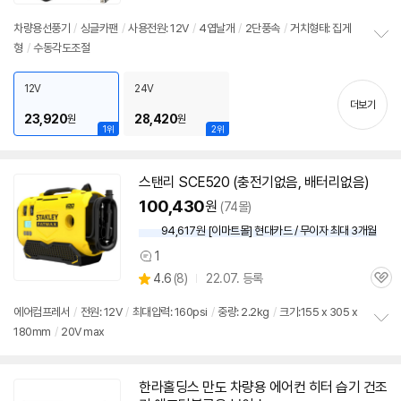
리
뷰
차량용선풍기
/
싱글카팬
/
사용전원:
12V
/
4엽날개
/
2단풍속
/
거치형태: 집게
형
/
수동각도조절
정
보
펼
12V
24V
치
더보기
기
23,920
28,420
원
원
1위
2위
스탠리 SCE520 (충전기없음, 배터리없음)
100,430
원
(74몰)
94,617원 [이마트몰] 현대카드 / 무이자 최대 3개월
1
상
상
4.6
(
8)
22.07. 등록
품
관
별
의
품
심
점
견
에어컴프레서
/
전원:
12V
/
최대압력: 160psi
/
중량: 2.2kg
/
크기:155 x 305 x
리
180mm
/
20V max
정
뷰
보
펼
치
한라홀딩스 만도 차량용 에어컨 히터 습기 건조