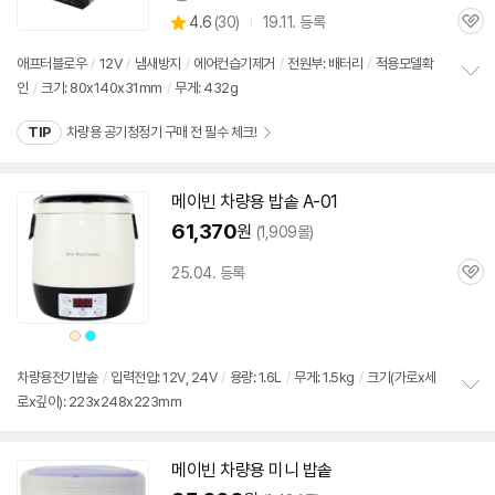
상
상
4.6
(
30)
19.11. 등록
품
관
별
의
품
심
점
견
애프터블로우
/
12V
/
냄새방지
/
에어컨습기제거
/
전원부: 배터리
/
적용모델확
리
인
/
크기: 80x140x31mm
/
무게: 432g
정
뷰
보
TIP
차량용 공기청정기 구매 전 필수 체크!
펼
치
기
메이빈 차량용 밥솥 A-01
61,370
원
(1,909몰)
25.04. 등록
관
심
상
상
품
품
색
색
상
상
차량용
전기
밥솥
/
입력전압:
12V
, 24V
/
용량: 1.6L
/
무게: 1.5kg
/
크기(가로x세
로x깊이): 223x248x223mm
정
보
펼
치
메이빈 차량용 미니 밥솥
기