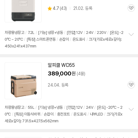
상
4.7
(
43)
21.02. 등록
관
별
품
심
점
리
뷰
차량용냉장고
/
7.2L
/
[기능] 냉장+냉동
/
[전압]
12V
/
24V
/
220V
/
[온도] -2
0ºC ~ 20ºC
/
[특징] 스마트폰연동
/
손잡이
/
온도표시
/
크기(가로x세로x깊이):
정
450x241x437mm
보
펼
치
기
알피쿨 WD55
389,000
원
(4몰)
24.04. 등록
관
심
차량용냉장고
/
55L
/
[기능] 냉장+냉동
/
[전압]
12V
/
24V
/
[온도] -20ºC ~ 2
0ºC
/
[특징] 이동식바퀴
/
손잡이
/
충전포트
/
온도표시
/
내부LED
/
크기(가로x
정
세로x깊이): 731.5x427.5x562mm
보
펼
치