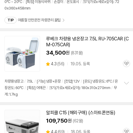
0ºC ~ 20ºC
/
[특징] 이동식바퀴
/
손잡이
/
온도표시
/
크기(가로x세로x깊이): 72
정
0x360x458mm
보
펼
치
TIP
여름철 안전운전 차량관리 꿀팁
기
루베크 차량용 냉온장고 7.5L RU-705CAR (C
M-075CAR)
34,500
원
(831몰)
상
4.3
(
56)
19.05. 등록
관
별
품
심
점
리
차량용냉장고
/
7.5L
/
[기능] 냉장+온장
/
[전압]
12V
/
[온도] 냉장온도: 6ºC / 온
뷰
장온도: 60ºC
/
[특징] 어깨끈
/
크기(가로x세로x깊이): 180x310x270mm
/
무
정
게: 1.7kg
보
펼
치
기
알피쿨 C15 (해외구매) (스마트폰연동)
109,750
원
(62몰)
상
4.4
(
69)
18.06. 등록