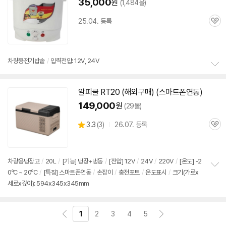
35,000
원
(1,484몰)
25.04. 등록
관
심
차량용
전기
밥솥
/
입력전압:
12V
, 24V
정
보
알피쿨 RT20 (해외구매) (스마트폰연동)
펼
치
149,000
원
(29몰)
기
상
3.3
(
3)
26.07. 등록
관
별
품
심
점
리
뷰
차량용냉장고
/
20L
/
[기능] 냉장+냉동
/
[전압]
12V
/
24V
/
220V
/
[온도] -2
0ºC ~ 20ºC
/
[특징] 스마트폰연동
/
손잡이
/
충전포트
/
온도표시
/
크기(가로x
정
세로x깊이): 594x345x345mm
보
펼
치
기
1
2
3
4
5