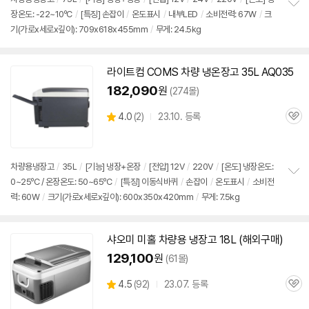
장온도: -22~10ºC
/
[특징] 손잡이
/
온도표시
/
내부LED
/
소비전력: 67W
/
크
정
기(가로x세로x깊이): 709x618x455mm
/
무게: 24.5kg
보
펼
치
기
라이트컴 COMS 차량 냉온장고 35L AQ035
182,090
원
(274몰)
상
4.0
(
2)
23.10. 등록
관
별
품
심
점
리
뷰
차량용냉장고
/
35L
/
[기능] 냉장+온장
/
[전압]
12V
/
220V
/
[온도] 냉장온도:
0~25ºC / 온장온도: 50~65ºC
/
[특징] 이동식바퀴
/
손잡이
/
온도표시
/
소비전
정
력: 60W
/
크기(가로x세로x깊이): 600x350x420mm
/
무게: 7.5kg
보
펼
치
기
샤오미 미홀 차량용 냉장고 18L (해외구매)
129,100
원
(61몰)
상
4.5
(
92)
23.07. 등록
관
별
품
심
점