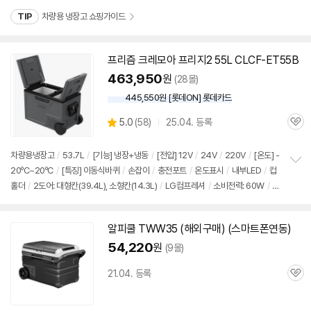
펼
치
TIP
차량용 냉장고 쇼핑가이드
기
프리즘 크레모아 프리지2 55L CLCF-ET55B
463,950
원
(28몰)
445,550원 [롯데ON] 롯데카드
상
5.0
(
58)
25.04. 등록
관
별
품
심
점
리
차량용냉장고
/
53.7L
/
[기능] 냉장+냉동
/
[전압]
12V
/
24V
/
220V
/
[온도] -
뷰
20ºC~20ºC
/
[특징] 이동식바퀴
/
손잡이
/
충전포트
/
온도표시
/
내부LED
/
컵
정
홀더
/
2도어: 대형칸(39.4L), 소형칸(14.3L)
/
LG컴프레셔
/
소비전력: 60W
/
무
보
펼
게: 22.9kg
/
크기: 739x430x500mm
/
배터리별도구매
치
기
알피쿨 TWW35 (해외구매) (스마트폰연동)
54,220
원
(9몰)
21.04. 등록
관
심