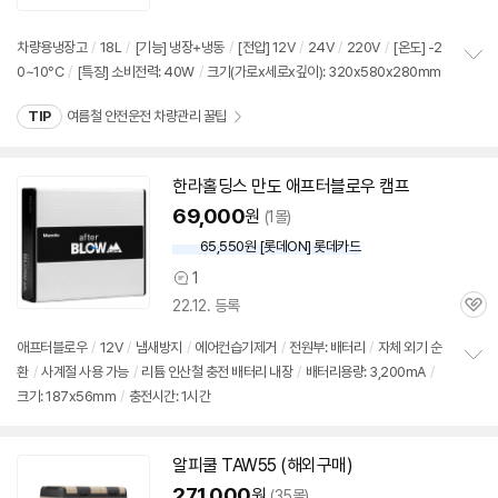
리
뷰
차량용냉장고
/
18L
/
[기능] 냉장+냉동
/
[전압]
12V
/
24V
/
220V
/
[온도] -2
0~10°C
/
[특징] 소비전력: 40W
/
크기(가로x세로x깊이): 320x580x280mm
정
보
TIP
여름철 안전운전 차량관리 꿀팁
펼
치
기
한라홀딩스 만도 애프터블로우 캠프
69,000
원
(1몰)
65,550원 [롯데ON] 롯데카드
1
상
22.12. 등록
품
관
의
심
견
애프터블로우
/
12V
/
냄새방지
/
에어컨습기제거
/
전원부: 배터리
/
자체 외기 순
환
/
사계절 사용 가능
/
리튬 인산철 충전 배터리 내장
/
배터리용량: 3,200mA
/
정
크기: 187x56mm
/
충전시간: 1시간
보
펼
치
기
알피쿨 TAW55 (해외구매)
271,000
원
(35몰)