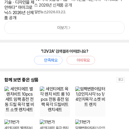
스 2026년 신제품 공개
일반뉴스
2026.03.22.
더보기
'12V2A' 검색결과 어떠셨나요?
만족해요
아쉬워요
함께 보면 좋은 상품
광고
세인티에프 별렌치비
세인티에프 육각 렌치
임팩변환아답터 1/2인