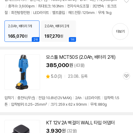
/
충격수: 3,600ipm
/
최대토크: 163Nm
/
전자식속도조절
/
3단변속
/
토크조
정
절
/
회전방향전환
/
LED라이트
/
벨트클립
/
헤드전장: 125mm
/
무게: 1kg
보
펼
치
2.0Ah, 배터리 1개
2.0Ah, 배터리 2개
기
더보기
165,070
197,270
원
원
2위
1위
모스툴 MCT50S (2.0Ah, 배터리 2개)
385,000
원
(43몰)
상
5.0
(
3)
23.08. 등록
관
별
품
심
점
리
뷰
압착기
/
충전식(무선)
/
전압: 10.8V(
12V
MAX)
/
2Ah
/
LED라이트
/
압착력: 1.5
톤
/
압착범위: 0.25~25㎟
/
크기: 259 x 62 x 90mm
/
무게: 880g
세부정보 열기/접기
KT
12V
2A
벽걸이 WALL 타입 어댑터
3,930
원
(32몰)