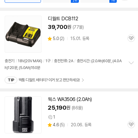
2위
1위
디월트 DCB112
39,700
원
(77몰)
상
5.0
(
2)
15.01. 등록
관
별
품
심
점
리
뷰
충전기
/
18V(20V MAX)
/
1구
/
충전전류:
2A
/
충전시간: (2.0Ah)60분, (4.0A
h)120분, (5.0Ah)150분
정
보
TIP
짝퉁 디월트 배터리? 이거 보고 판단하세요!
펼
치
기
웍스 WA3506 (2.0Ah)
25,190
원
(86몰)
1
상
상
4.6
(
5)
20.06. 등록
품
관
별
의
품
심
점
견