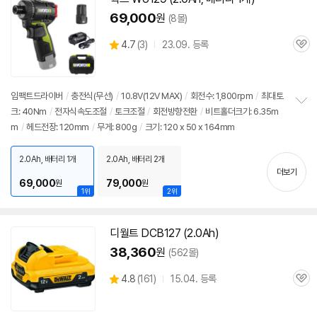
69,000
원
(8몰)
상
4.7
(
3)
23.09. 등록
관
별
품
심
점
리
뷰
임팩트드라이버
/
충전식(무선)
/
10.8V(
12V
MAX)
/
회전수: 1,800rpm
/
최대토
크: 40Nm
/
전자식속도조절
/
토크조절
/
회전방향전환
/
비트홀더크기: 6.35m
정
m
/
헤드전장: 120mm
/
무게: 800g
/
크기: 120 x 50 x 164mm
보
펼
치
2.0Ah, 배터리 1개
2.0Ah, 배터리 2개
기
더보기
69,000
79,000
원
원
1위
2위
디월트 DCB127 (2.0Ah)
38,360
원
(562몰)
상
4.8
(
161)
15.04. 등록
관
별
품
심
점
리