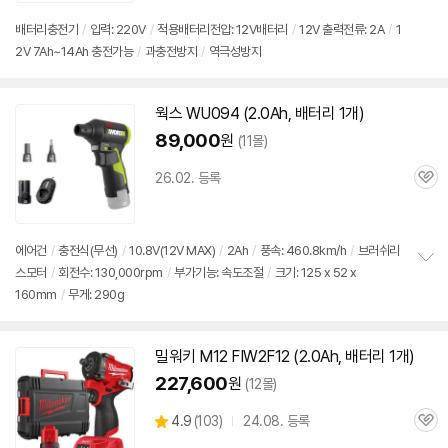
리
뷰
배터리충전기
/
입력: 220V
/
적용배터리전압:
12V
배터리
/
12V
출력전류:
2A
/
1
2V 7Ah~14Ah 충전가능
/
과충전방지
/
역극성방지
웍스 WU094 (2.0Ah, 배터리 1개)
89,000
원
(11몰)
26.02. 등록
관
심
에어건
/
충전식(무선)
/
10.8V(
12V
MAX)
/
2Ah
/
풍속: 460.8km/h
/
브러쉬리
스모터
/
회전수: 130,000rpm
/
부가기능: 속도조절
/
크기: 125 x 52 x
정
160mm
/
무게: 290g
보
펼
치
기
밀워키 M12 FIW2F12 (2.0Ah, 배터리 1개)
227,600
원
(12몰)
상
4.9
(
103)
24.08. 등록
관
별
품
심