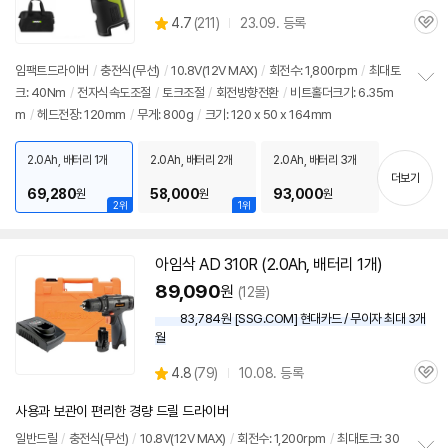
상
4.7
(
211)
23.09. 등록
관
별
품
심
점
리
임팩트드라이버
/
충전식(무선)
/
10.8V(
12V
MAX)
/
회전수: 1,800rpm
/
최대토
뷰
크: 40Nm
/
전자식속도조절
/
토크조절
/
회전방향전환
/
비트홀더크기: 6.35m
정
m
/
헤드전장: 120mm
/
무게: 800g
/
크기: 120 x 50 x 164mm
보
펼
치
2.0Ah, 배터리 1개
2.0Ah, 배터리 2개
2.0Ah, 배터리 3개
기
더보기
69,280
58,000
93,000
원
원
원
2위
1위
아임삭 AD 310R (2.0Ah, 배터리 1개)
89,090
원
(12몰)
83,784원 [SSG.COM] 현대카드 / 무이자 최대 3개
월
상
4.8
(
79)
10.08. 등록
관
별
품
심
점
사용과 보관이 편리한 경량 드릴 드라이버
리
뷰
일반드릴
/
충전식(무선)
/
10.8V(
12V
MAX)
/
회전수: 1,200rpm
/
최대토크: 30