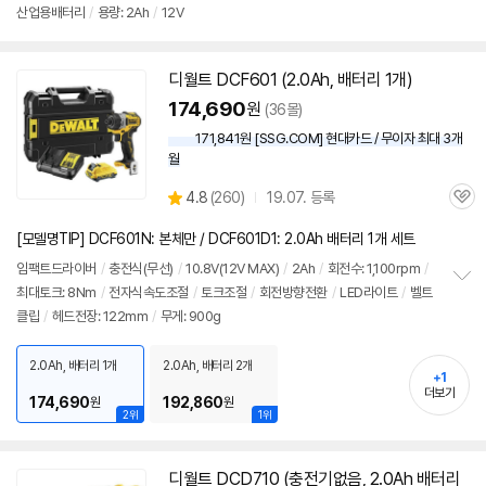
뷰
산업용배터리
/
용량: 2Ah
/
12V
디월트 DCF601 (2.0Ah, 배터리 1개)
동
영
174,690
원
(36몰)
상
171,841원 [SSG.COM] 현대카드 / 무이자 최대 3개
월
상
4.8
(
260)
19.07. 등록
관
별
품
심
점
[모델명TIP] DCF601N: 본체만 / DCF601D1: 2.0Ah 배터리 1개 세트
리
뷰
임팩트드라이버
/
충전식(무선)
/
10.8V(
12V
MAX)
/
2Ah
/
회전수: 1,100rpm
/
최대토크: 8Nm
/
전자식속도조절
/
토크조절
/
회전방향전환
/
LED라이트
/
벨트
정
클립
/
헤드전장: 122mm
/
무게: 900g
보
펼
치
2.0Ah, 배터리 1개
2.0Ah, 배터리 2개
기
+1
더보기
174,690
192,860
원
원
2위
1위
디월트 DCD710 (충전기없음, 2.0Ah 배터리