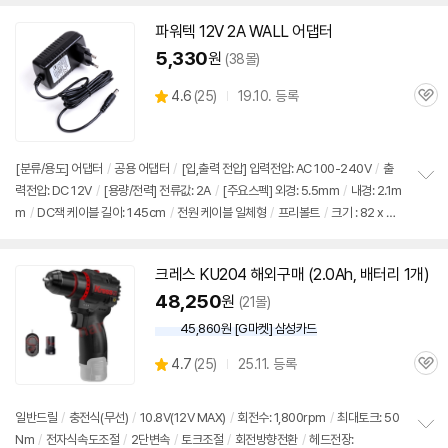
치
기
파워텍
12V
2A
WALL 어댑터
5,330
원
(38몰)
상
4.6
(
25)
19.10. 등록
관
별
품
심
점
리
뷰
[분류/용도] 어댑터
/
공용 어댑터
/
[입,출력 전압] 입력전압: AC 100-240V
/
출
력전압: DC
12V
/
[용량/전력] 전류값:
2A
/
[주요스펙] 외경: 5.5mm
/
내경: 2.1m
정
m
/
DC잭 케이블 길이: 145cm
/
전원 케이블 일체형
/
프리볼트
/
크기 : 82 x 44
보
펼
x 29mm
치
기
크레스 KU204 해외구매 (2.0Ah, 배터리 1개)
48,250
원
(21몰)
45,860원 [G마켓] 삼성카드
상
4.7
(
25)
25.11. 등록
관
별
품
심
점
리
일반드릴
/
충전식(무선)
/
10.8V(
12V
MAX)
/
회전수: 1,800rpm
/
최대토크: 50
뷰
Nm
/
전자식속도조절
/
2단변속
/
토크조절
/
회전방향전환
/
헤드전장:
정