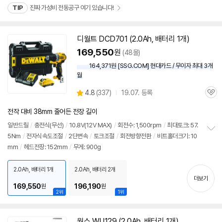
치
TIP
진짜 가성비 전동공구 여기 있습니다!
기
디월트 DCD701 (2.0Ah, 배터리 1개)
동
영
169,550
원
(48몰)
상
164,371원 [SSG.COM] 현대카드 / 무이자 최대 3개
월
상
4.8
(
337)
19.07. 등록
관
별
품
심
점
전작 대비 38mm 줄어든 전장 길이
리
뷰
일반드릴
/
충전식(무선)
/
10.8V(
12V
MAX)
/
회전수: 1,500rpm
/
최대토크: 57.
5Nm
/
전자식속도조절
/
2단변속
/
토크조절
/
회전방향전환
/
비트홀더크기: 10
정
mm
/
헤드전장: 152mm
/
무게: 900g
보
펼
치
2.0Ah, 배터리 1개
2.0Ah, 배터리 2개
기
더보기
169,550
196,190
원
원
2위
1위
웍스 WU129 (2.0Ah, 배터리 1개)