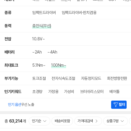
종류
임팩트드라이버
임팩드라이버·렌치겸용
동력
충전식(무선)
전압
10.8V~
배터리
~2Ah
~4Ah
최대토크
5.1Nm~
100Nm~
부가기능
토크조절
전자식속도조절
자동정지모드
회전방향전환
인기키워드
초경량
가정용
가성비
브러쉬리스모터
베어툴
인기 옵션
우선 노출
필터
총
63,214
개
인기순
배송비포함
가격대검색
상품구분