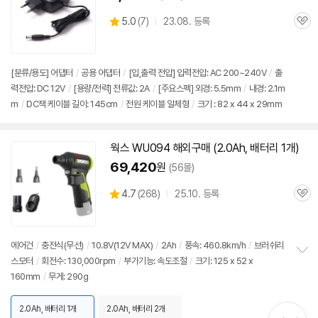
상
5.0
(
7)
23.08. 등록
관
별
품
심
점
리
뷰
[분류/용도] 어댑터
/
공용 어댑터
/
[입,출력 전압] 입력전압: AC 200~240V
/
출
력전압: DC
12V
/
[용량/전력] 전류값:
2A
/
[주요스펙] 외경: 5.5mm
/
내경: 2.1m
m
/
DC잭 케이블 길이: 145cm
/
전원 케이블 일체형
/
크기 : 82 x 44 x 29mm
웍스 WU094 해외구매 (2.0Ah, 배터리 1개)
69,420
원
(56몰)
상
4.7
(
268)
25.10. 등록
관
별
품
심
점
리
뷰
에어건
/
충전식(무선)
/
10.8V(
12V
MAX)
/
2Ah
/
풍속: 460.8km/h
/
브러쉬리
스모터
/
회전수: 130,000rpm
/
부가기능: 속도조절
/
크기: 125 x 52 x
정
160mm
/
무게: 290g
보
펼
치
2.0Ah, 배터리 1개
2.0Ah, 배터리 2개
기