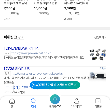
트 10pcs 세트 임팩
비트 롱 10pcs 전동
치사각 to 1/4인치육
충전 전동 드릴 육각 별
충전 임팩 육각 드릴비
각 소켓 비트 렌치
7,900
10,000
2,500
원
원
원
비트 소켓 렌치세트
트 렌치세트
3,000원
3,000원
3,000원
리뷰
2
리뷰
18
파워링크
광고
신청하기
TDK-LAMBDA한국대리점
https://www.power-net.co.kr
광고
SMPS/ 노이즈필터/ 가변형파워/ 티디케이람다 한국대리점 파워네트
12V2A
SKYPLUS
네이버페이 플러스
http://smartstore.naver.com/skycplus
광고
대한민국 벤처기업 개발제조 12V2A KC인증품 연구소 OEM 주문제작 확
실한품질
인터넷 가입 비교 서비스 오픈
NEW
닫기
12V어댑터
12V시거잭
1:1문의
하늘컴플러스
이
DC12V2A 개발제조
전
페
파츠네비 전자부품쇼핑몰
이
지
http://partsnavi.com
광고
홈
검색
인터넷·TV
마이페이지
최근본
로
온도휴즈 전자부품 메탈스위치 파워코드 토글스위치 전원단자 휴즈 아답터 BNC