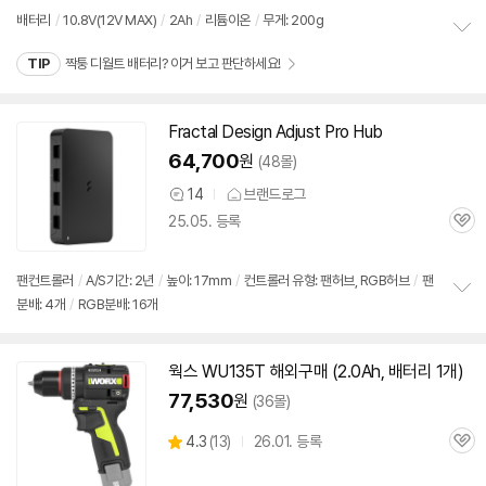
뷰
배터리
/
10.8V(
12V
MAX)
/
2Ah
/
리튬이온
/
무게: 200g
정
TIP
짝퉁 디월트 배터리? 이거 보고 판단하세요!
보
펼
치
기
Fractal Design Adjust Pro Hub
64,700
원
(48몰)
14
브랜드로그
상
25.05. 등록
품
관
의
심
견
팬컨트롤러
/
A/S기간: 2년
/
높이: 17mm
/
컨트롤러 유형: 팬허브, RGB허브
/
팬
분배: 4개
/
RGB분배: 16개
정
보
펼
치
웍스 WU135T 해외구매 (2.0Ah, 배터리 1개)
동
기
영
77,530
원
(36몰)
상
상
4.3
(
13)
26.01. 등록
관
별
품
심
점