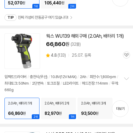
52,070
105,440
원
원
1위
2위
TIP
진짜 가성비 전동공구 여기 있습니다!
웍스 WU139 해외구매 (2.0Ah, 배터리 1개)
동
영
66,860
원
(32몰)
상
상
4.8
(
133)
25.07. 등록
관
별
품
심
점
리
뷰
임팩트드라이버
/
충전식(무선)
/
10.8V(
12V
MAX)
/
2Ah
/
회전수: 1,800rpm
/
최대토크: 50Nm
/
2단변속
/
토크조절
/
LED라이트
/
헤드전장: 114mm
/
무게:
정
660g
보
펼
치
2.0Ah, 배터리 1개
2.0Ah, 배터리 2개
2.0Ah, 배터리 3개
기
더보기
66,860
82,970
93,500
원
원
원
2위
1위