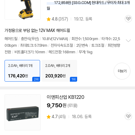
172,858원 [SSG.COM] 현대카드 / 무이자 최대 3개
월
상
4.8
(
357)
19.12. 등록
관
별
품
심
점
가정용으로 부담 없는 12V MAX 해머드릴
리
뷰
해머드릴
/
충전식(무선)
/
10.8V(
12V
MAX)
/
회전수: 1,500rpm
/
타격수: 22,5
00bpm
/
최대토크: 57.5Nm
/
전자식속도조절
/
2단변속
/
토크조절
/
회전방향
정
전환
/
비트홀더크기: 10mm
/
헤드전장: 168mm
/
무게: 1kg
보
펼
치
2.0Ah, 배터리 1개
2.0Ah, 배터리 2개
기
더보기
176,420
203,920
원
원
2위
1위
이앤피산업 KB1220
9,750
원
(61몰)
상
4.7
(
45)
18.06. 등록
관
별
품
심
점
리