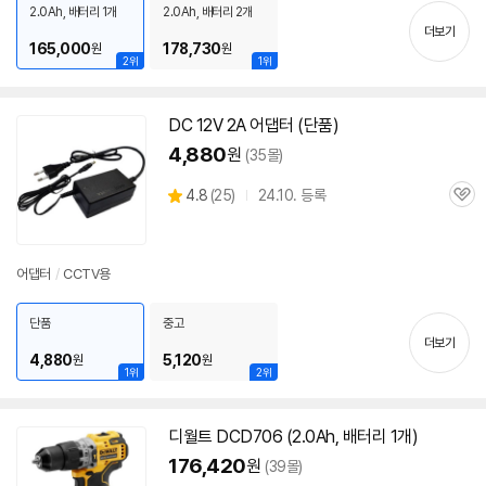
치
2.0Ah, 배터리 1개
2.0Ah, 배터리 2개
기
더보기
165,000
178,730
원
원
2위
1위
DC
12V
2A
어댑터 (단품)
4,880
원
(35몰)
상
4.8
(
25)
24.10. 등록
관
별
품
심
점
리
뷰
어댑터
/
CCTV용
단품
중고
더보기
4,880
5,120
원
원
1위
2위
디월트 DCD706 (2.0Ah, 배터리 1개)
176,420
원
(39몰)