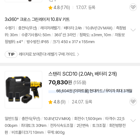
상
상
4.8
(
176)
17.07. 등록
품
관
별
의
품
심
점
견
3x360° 크로스 그린레이저 10.8V 키트
리
뷰
수평기
/
충전식(무선)
/
레이저레벨기
/
배터리: 2Ah
/
10.8V(
12V
MAX)
/
측정범
위: 30m
/
수광기사용시: 50m
/
360˚선: 3라인
/
정확도: ±3mm, 10m
/
자동보
정
정범위: ±4°
/
방수방진: IP65
/
크기: 450 x 317 x 155mm
보
펼
치
TIP
레이저로 보여준다! 레벨기 구매 가이드
기
스탠리 SCD10 (2.0Ah, 배터리 2개)
70,830
원
(155몰)
66,604원 [이마트몰] 현대카드 / 무이자 최대 3개월
상
4.8
(
9)
24.07. 등록
관
별
품
심
점
리
일반드릴
/
충전식(무선)
/
10.8V(
12V
MAX)
/
회전수: 1,500rpm
/
타격수: 22,5
뷰
00bpm
/
최대토크: 30Nm
/
전자식속도조절
/
2단변속
/
토크조절
/
회전방향전
정
환
/
비트홀더크기: 10mm
/
무게: 800g
보
펼