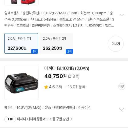
점
리
뷰
임팩트렌치
/
충전식(무선)
/
10.8V(
12V
MAX)
/
2Ah
/
회전수: 3,000rpm
/
충
격수: 3,300ipm
/
최대토크: 542Nm
/
풀림토크: 745Nm
/
전자식속도조절
/
3
정
단변속
/
토크조절
/
회전방향전환
/
소켓홀더크기: 1/2인치
/
LED라이트
/
벨트클
보
펼
립
/
헤드전장: 124mm
/
무게: 990g
치
2.0Ah, 배터리 1개
2.0Ah, 배터리 2개
기
더보기
227,600
262,250
원
원
1위
2위
마끼다 BL1021B (2.0Ah)
48,750
원
(218몰)
상
4.6
(
35)
18.01. 등록
관
별
품
심
점
리
뷰
배터리
/
10.8V(
12V
MAX)
/
2Ah
/
배터리잔량표시
/
리튬이온
정
TIP
마끼다 배터리 정품과 모조품 구별 방법
보
펼