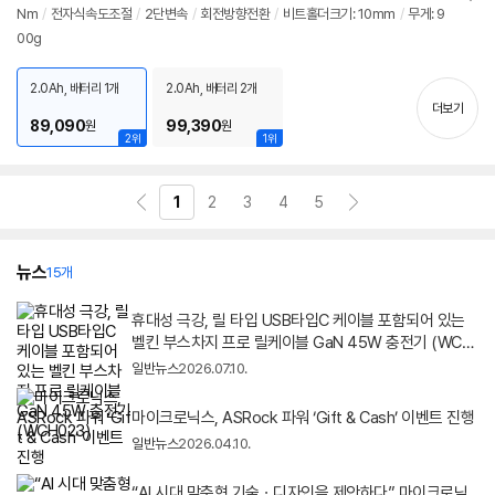
Nm
/
전자식속도조절
/
2단변속
/
회전방향전환
/
비트홀더크기: 10mm
/
무게: 9
정
00g
보
펼
치
2.0Ah, 배터리 1개
2.0Ah, 배터리 2개
기
더보기
89,090
99,390
원
원
2위
1위
1
2
3
4
5
뉴스
15개
휴대성 극강, 릴 타입 USB타입C 케이블 포함되어 있는
벨킨 부스차지 프로 릴케이블 GaN 45W 충전기 (WCH
023)
일반뉴스
2026.07.10.
마이크로닉스, ASRock 파워 ‘Gift & Cash’ 이벤트 진행
일반뉴스
2026.04.10.
“AI 시대 맞춤형 기술ㆍ디자인을 제안하다” 마이크로닉