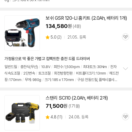
보
펼
치
기
보쉬 GSR 120-LI 홈키트 (2.0Ah, 배터리 1개)
134,580
원
(4몰)
상
5.0
(
2)
21.05. 등록
관
별
품
심
점
리
뷰
가정용으로 딱 좋은 가볍고 컴팩트한 충전 드릴 드라이버
일반드릴
/
충전식(무선)
/
10.8V
/
회전수: 1,500rpm
/
최대토크: 30Nm
/
전자
식속도조절
/
2단변속
/
토크조절
/
회전방향전환
/
비트홀더크기: 13mm
/
헤드전
정
장: 170mm
/
무게: 980g
/
크기: 185 x 170mm
/
구성: 전동드릴, 플렉시블샤프
보
펼
트, 볼트리무버 4pcs, 만능소켓, 비트 7pcs
치
기
스탠리 SCI10 (2.0Ah, 배터리 2개)
71,500
원
(171몰)
상
4.8
(
11)
24.08. 등록
관
별
품
심
점
리