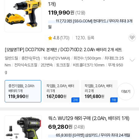
1개)
119,990
원
(12몰)
117,723원 [SSG.COM] 현대카드 / 무이자 최대 3개
월
상
4.8
(
170)
12.10. 등록
관
별
품
심
점
[모델명TIP] DCD710N: 본체만 / DCD710D2: 2.0Ah 배터리 2개 세트
리
뷰
일반드릴
/
충전식(무선)
/
10.8V(
12V
MAX)
/
회전수: 1,500rpm
/
최대토크: 25
Nm
/
전자식속도조절
/
2단변속
/
토크조절
/
비트홀더크기: 10mm
/
무게: 950
정
g
보
펼
치
충전기없음, 2.0Ah
작업등, 2.0Ah, 배터
작업등, 2.0Ah, 배터
기
배터리 1개
리 1개
리 2개
더보기
119,990
167,080
191,680
원
원
원
2위
1위
웍스 WU129 해외구매 (2.0Ah, 배터리 1개)
동
영
69,280
원
(24몰)
상
65,830원 [G마켓] 삼성카드 / 무이자 최대 24개월