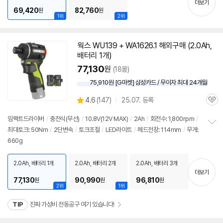
더보기
69,420
82,760
원
원
1위
2위
웍스 WU139 + WA1626.1 해외구매 (2.0Ah,
동
배터리 1개)
영
상
77,130
원
(18몰)
75,910원 [G마켓] 삼성카드 / 무이자 최대 24개월
상
4.6
(
147)
25.07. 등록
관
별
품
심
점
임팩트드라이버
/
충전식(무선)
/
10.8V(
12V
MAX)
/
2Ah
/
회전수: 1,800rpm
/
리
최대토크: 50Nm
/
2단변속
/
토크조절
/
LED라이트
/
헤드전장: 114mm
/
무게:
정
뷰
660g
보
펼
치
2.0Ah, 배터리 1개
2.0Ah, 배터리 2개
2.0Ah, 배터리 3개
기
더보기
77,130
90,990
96,810
원
원
원
2위
1위
TIP
진짜 가성비 전동공구 여기 있습니다!