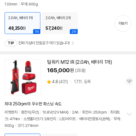
133mm
/
무게: 900g
보
펼
치
2.0Ah, 배터리 1개
2.0Ah, 배터리 2개
기
더보기
48,250
57,240
원
원
1위
2위
TIP
진짜 가성비 전동공구 여기 있습니다!
밀워키 M12 IR (2.0Ah, 배터리 1개)
동
영
165,000
원
(28몰)
상
상
4.8
(
401)
17.11. 등록
관
별
품
심
점
리
뷰
최대 250rpm의 우수한 화스닝 속도
라쳇렌치
/
충전식(무선)
/
10.8V(
12V
MAX)
/
2Ah
/
회전수: 250rpm
/
최대토
크: 47Nm
/
소켓홀더크기: 3/8인치
/
LED라이트
/
배터리잔량표시(본체)
/
무게:
정
900g
/
크기: 274mm
보
펼