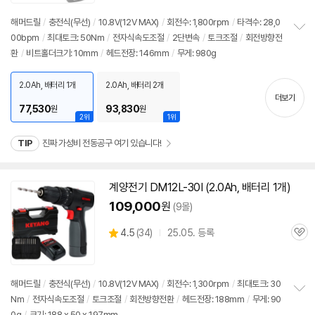
리
뷰
해머드릴
/
충전식(무선)
/
10.8V(
12V
MAX)
/
회전수: 1,800rpm
/
타격수: 28,0
00bpm
/
최대토크: 50Nm
/
전자식속도조절
/
2단변속
/
토크조절
/
회전방향전
정
환
/
비트홀더크기: 10mm
/
헤드전장: 146mm
/
무게: 980g
보
펼
치
2.0Ah, 배터리 1개
2.0Ah, 배터리 2개
기
더보기
77,530
93,830
원
원
2위
1위
TIP
진짜 가성비 전동공구 여기 있습니다!
계양전기 DM12L-30I (2.0Ah, 배터리 1개)
109,000
원
(9몰)
상
4.5
(
34)
25.05. 등록
관
별
품
심
점
리
뷰
해머드릴
/
충전식(무선)
/
10.8V(
12V
MAX)
/
회전수: 1,300rpm
/
최대토크: 30
Nm
/
전자식속도조절
/
토크조절
/
회전방향전환
/
헤드전장: 188mm
/
무게: 90
정
0g
/
크기: 188 x 50 x 197mm