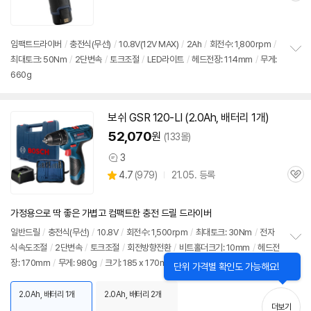
별
품
심
점
리
뷰
임팩트드라이버
/
충전식(무선)
/
10.8V(
12V
MAX)
/
2Ah
/
회전수: 1,800rpm
/
최대토크: 50Nm
/
2단변속
/
토크조절
/
LED라이트
/
헤드전장: 114mm
/
무게:
정
660g
보
펼
치
기
보쉬 GSR 120-LI (2.0Ah, 배터리 1개)
52,070
원
(133몰)
3
상
상
4.7
(
979)
21.05. 등록
품
관
별
의
품
심
점
견
리
가정용으로 딱 좋은 가볍고 컴팩트한 충전 드릴 드라이버
뷰
일반드릴
/
충전식(무선)
/
10.8V
/
회전수: 1,500rpm
/
최대토크: 30Nm
/
전자
식속도조절
/
2단변속
/
토크조절
/
회전방향전환
/
비트홀더크기: 10mm
/
헤드전
정
장: 170mm
/
무게: 980g
/
크기: 185 x 170mm
보
펼
치
2.0Ah, 배터리 1개
2.0Ah, 배터리 2개
기
더보기