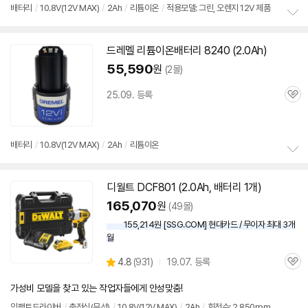
리
배터리
/
10.8V(
12V
MAX)
/
2Ah
/
리튬이온
/
적용모델: 그린, 오렌지 12V 제품
뷰
정
보
드레멜 리튬이온배터리 8240 (2.0Ah)
펼
치
55,590
원
(2몰)
기
25.09. 등록
관
심
배터리
/
10.8V(
12V
MAX)
/
2Ah
/
리튬이온
정
보
디월트 DCF801 (2.0Ah, 배터리 1개)
펼
동
치
영
165,070
원
(49몰)
기
상
155,214원 [SSG.COM] 현대카드 / 무이자 최대 3개
월
상
4.8
(
931)
19.07. 등록
관
별
품
심
점
가성비 모델을 찾고 있는 작업자들에게 안성맞춤!
리
뷰
임팩트드라이버
/
충전식(무선)
/
10.8V(
12V
MAX)
/
2Ah
/
회전수: 2,850rpm