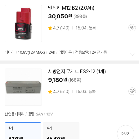
밀워키 M12 B2 (2.0Ah)
30,050
원
(398몰)
상
4.7
(
140)
15.04. 등록
관
별
품
심
점
리
뷰
배터리
/
10.8V(
12V
MAX)
/
2Ah
/
리튬이온
/
적용모델: 12V 전기종
정
보
세방전지 로케트 ES2-12 (1개)
펼
치
9,180
원
(168몰)
기
상
4.7
(
510)
15.03. 등록
관
별
품
심
점
리
뷰
산업용배터리
/
용량: 2Ah
/
12V
1개
4개
더보기
9,180
45,480
원
원