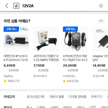
뒤
다
본문 바로가기
다
로
나
나
가
와
와
기
메
인
이런 상품 어때요?
광고
구매 70+
구매 10+
대한민국 HP1220 S
JK전자 DC 어댑터 12
ATRON 안전사 어댑
Adapter 12
KY1220A DC 12V2
V 2A SMPS 직류전원
터 / 아답터 12V 2A 2
답타
A 어댑터 SKYPLUS
장치
파이 리니어타입
6,400
7,700
20,000
14,400
원
원
원
원
하늘컴플러스
2,900원
3,000원
4,000원
3,500원
SkyPlus
에이아이파츠
아이에프컴퍼니
한국도어텍
네이버
네이버
리
페이
리
페이
4.84
(
73
)
4.93
(
28
)
별
별
뷰
뷰
점
점
수
수
상
카테고리
공구/산업기계
자동차 용품
디지털 완제품
주변기기
세
검
색
제조사
웍스
디월트
스탠리
밀워키
크레스
UDT
아임