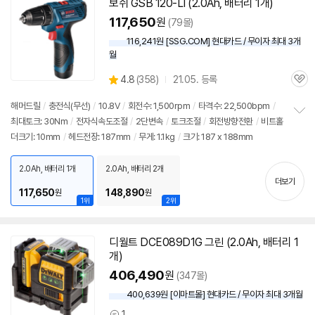
보쉬 GSB 120-LI (2.0Ah, 배터리 1개)
117,650
원
(79몰)
116,241원 [SSG.COM] 현대카드 / 무이자 최대 3개
월
상
4.8
(
358)
21.05. 등록
관
별
품
심
점
해머드릴
/
충전식(무선)
/
10.8V
/
회전수: 1,500rpm
/
타격수: 22,500bpm
/
리
최대토크: 30Nm
/
전자식속도조절
/
2단변속
/
토크조절
/
회전방향전환
/
비트홀
정
뷰
더크기: 10mm
/
헤드전장: 187mm
/
무게: 1.1kg
/
크기: 187 x 188mm
보
펼
치
2.0Ah, 배터리 1개
2.0Ah, 배터리 2개
기
더보기
117,650
148,890
원
원
1위
2위
디월트 DCE089D1G 그린 (2.0Ah, 배터리 1
개)
406,490
원
(347몰)
400,639원 [이마트몰] 현대카드 / 무이자 최대 3개월
1