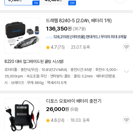
1위
2위
드레멜 8240-5 (2.0Ah, 배터리 1개)
136,350
원
(367몰)
128,215원 [이마트몰] 현대카드 / 무이자 최대 3개월
상
4.7
(
75)
23.07. 등록
관
별
품
심
점
리
8220 대비 업그레이드된 쿨링 시스템!
뷰
로터리툴
/
충전식(무선)
/
10.8V(
12V
MAX)
/
충전시간: 65분
/
회전수: 5,000~
35,000rpm
/
속도조절: 무단
/
연마방식: 콜릿
/
콜릿: 3.2mm
/
배터리잔량표
정
시
/
브레이크
/
무게: 660g
/
액세서리: 5개
보
펼
치
기
디포스 오토바이 배터리 충전기
26,000
원
(9몰)
상
4.6
(
24)
16.03. 등록
관
별
품
심
점