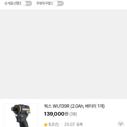
상세옵션펼침
쿠팡와우할인
웍스 WU139R (2.0Ah, 배터리 1개)
139,000
원
(3몰)
상
5.0
(
1)
25.07. 등록
관