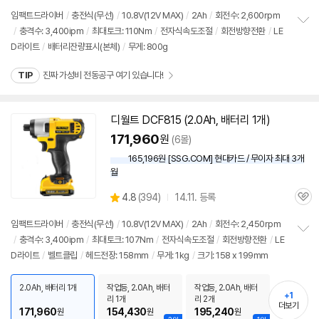
뷰
임팩트드라이버
/
충전식(무선)
/
10.8V(
12V
MAX)
/
2Ah
/
회전수: 2,600rpm
/
충격수: 3,400ipm
/
최대토크: 110Nm
/
전자식속도조절
/
회전방향전환
/
LE
정
D라이트
/
배터리잔량표시(본체)
/
무게: 800g
보
펼
치
TIP
진짜 가성비 전동공구 여기 있습니다!
기
디월트 DCF815 (2.0Ah, 배터리 1개)
171,960
원
(6몰)
165,196원 [SSG.COM] 현대카드 / 무이자 최대 3개
월
상
4.8
(
394)
14.11. 등록
관
별
품
심
점
임팩트드라이버
/
충전식(무선)
/
10.8V(
12V
MAX)
/
2Ah
/
회전수: 2,450rpm
리
/
충격수: 3,400ipm
/
최대토크: 107Nm
/
전자식속도조절
/
회전방향전환
/
LE
정
뷰
D라이트
/
벨트클립
/
헤드전장: 158mm
/
무게: 1kg
/
크기: 158 x 199mm
보
펼
치
2.0Ah, 배터리 1개
작업등, 2.0Ah, 배터
작업등, 2.0Ah, 배터
기
+1
리 1개
리 2개
더보기
171,960
154,430
195,240
원
원
원