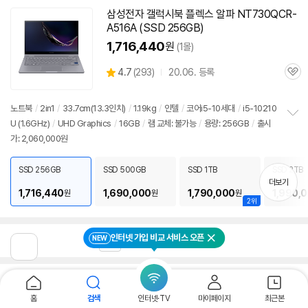
삼성전자 갤럭시북 플렉스 알파 NT730QCR-
A516A (SSD 256GB)
1,716,440
원
(1몰)
상
4.7
(
293)
20.06. 등록
관
별
품
심
점
리
노트북
/
2in1
/
33.7cm(
13.3인치
)
/
1.19kg
/
인텔
/
코어i5-10세대
/
i5-10210
뷰
U (1.6GHz)
/
UHD Graphics
/
16GB
/
램 교체: 불가능
/
용량: 256GB
/
출시
정
가: 2,060,000원
보
펼
치
SSD 256GB
SSD 500GB
SSD 1TB
SSD 2TB
기
더보기
1,716,440
1,690,000
1,790,000
1,990,
원
원
원
2위
인터넷 가입 비교 서비스 오픈
NEW
1
2
3
4
5
닫기
이
전
페
이
뉴스
7개
지
홈
검색
인터넷·TV
마이페이지
최근본
로