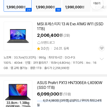
기
512GB
더보기
1,990,000
1,990,000
1,990,000
2,090,
원
원
원
2위
1위
MSI 프레스티지 13 AI Evo A1MG W11 (SSD
1TB)
2,006,400
원
(2몰)
브랜드로그
상
3.0
(
1)
24.01. 등록
관
별
품
심
점
노트북
/
33.7cm(
13.3인치
)
/
990g
/
최대 15시간
/
DCI-P3:
리
100%
/
400nit
/
인텔
/
코어 울트라7
/
155H (4.8GHz)
/
11TOPS
/
Arc
/
16
정
뷰
GB
/
램 교체: 불가능
/
용량: 1TB
/
출시가: 2,256,990원
보
펼
치
기
ASUS ProArt PX13 HN7306EA-LX090W
(SSD 1TB)
6,099,000
원
(13몰)
6,014,980원 [G마켓] 삼성카드 / 무이자 최대 24개
월