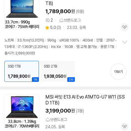
TB)
1,789,800
원
(6몰)
2
브랜드로그
상
상
5.0
(
3)
23.03. 등록
품
관
별
의
품
심
점
견
리
노트북
/
33.7cm(
13.3인치
)
/
990g
/
sRGB: 100%
/
400nit
/
인텔
/
코어i7-
뷰
13세대
/
i7-1360P (2.2GHz)
/
Iris Xe
/
16GB
/
램 교체: 불가능
/
용량: 1TB
/
정
출시가: 2,699,000원
보
펼
치
SSD 1TB
SSD 2TB
기
더보기
1,789,800
1,938,050
원
원
1위
2위
MSI 써밋 E13 AI Evo A1MTG-U7 W11 (SS
D 1TB)
3,199,000
원
(3몰)
브랜드로그
24.05. 등록
관