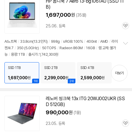
HP 옴니북 7 Aero 13-bg1061AU (SSD 1T
B)
1,697,000
원
(35몰)
25.06. 등록
관
심
AI
노트북
/
33.8cm(
13.3인치
)
/
998g
/
sRGB: 100%
/
400nit
/
AMD
/
라이
젠AI 7
/
350 (5.0GHz)
/
50TOPS
/
Radeon 860M
/
16GB
/
램 교체: 불가
정
능
/
용량: 1TB
/
출시가: 1,742,300원
보
펼
치
SSD 1TB
SSD 2TB
SSD 4TB
기
더보기
1,697,000
2,299,000
2,599,000
원
원
원
1위
2위
레노버 씽크북 13x ITG 20WJ002UKR (SS
D 512GB)
990,000
원
(1몰)
23.05. 등록
관
심