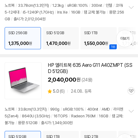
노트북
/
33.78cm(
13.3인치
)
/
1.23kg
/
sRGB: 100%
/
300nit
/
인텔
/
코어i
5-12세대
/
i5-1240P (1.7GHz)
/
Iris Xe
/
16GB
/
램 교체: 불가능
/
용량: 256
정
GB
/
출시가: 2,012,004원
보
펼
치
SSD 256GB
SSD 512GB
SSD 1TB
SSD 2TB
기
더보기
1,375,000
1,470,000
1,550,000
1,710,0
원
원
원
1위
HP 엘리트북 635 Aero G11 A40ZMPT (SS
D 512GB)
2,040,000
원
(24몰)
상
5.0
(
6)
24.08. 등록
관
별
품
심
점
리
노트북
/
33.8cm(
13.3인치
)
/
990g
/
sRGB: 100%
/
400nit
/
AMD
/
라이젠
뷰
5(Zen4)
/
8640U (3.5GHz)
/
16TOPS
/
Radeon 760M
/
16GB
/
램 교체:
정
불가능
/
용량: 512GB
/
출시가: 1,349,000원
보
펼
치
SSD 512GB
SSD 1TB
SSD 2TB
SSD 4TB