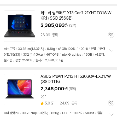
레노버 씽크패드 X13 Gen7 21YHCTO1WW
KR1 (SSD 256GB)
2,385,093
원
(3몰)
26.06. 등록
관
심
AI
노트북
/
33.78cm(
13.3인치
)
/
930g
/
sRGB: 100%
/
400nit
/
인텔
/
코어
울트라5(S3)
/
332 (4.4GHz)
/
46TOPS
/
Intel Graphics
/
16GB
/
램 교체:
정
불가능
/
용량: 256GB
/
출시가: 2,440,004원
보
펼
치
기
ASUS ProArt PZ13 HT5306QA-LX017W
(SSD 1TB)
2,746,000
원
(6몰)
1
상
상
5.0
(
2)
24.09. 등록
품
관
별
의
품
심
점
견
AI태블릿PC
/
33.78cm(
13.3인치
)
/
850g
/
DCI-P3: 100%
/
500nit
/
퀄컴
리