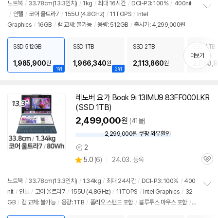
노트북
/
33.78cm(
13.3인치
)
/
1kg
/
최대 16시간
/
DCI-P3: 100%
/
400nit
/
인텔
/
코어 울트라7
/
155U (4.8GHz)
/
11TOPS
/
Intel
정
Graphics
/
16GB
/
램 교체: 불가능
/
용량: 512GB
/
출시가: 4,299,000원
보
펼
치
SSD 512GB
SSD 1TB
SSD 2TB
SSD 4TB
기
더보기
1,985,900
1,966,340
2,113,860
2,580,
원
원
원
1위
2위
레노버 요가 Book 9i 13IMU9 83FF000LKR
(SSD 1TB)
2,499,000
원
(41몰)
2,299,000원 쿠팡 와우할인
와
우
2
상
할
상
5.0
(
6)
24.03. 등록
품
인
관
별
의
가
품
심
점
견
리
노트북
/
33.78cm(
13.3인치
)
/
1.34kg
/
최대 24시간
/
DCI-P3: 100%
/
400
뷰
nit
/
인텔
/
코어 울트라7
/
155U (4.8GHz)
/
11TOPS
/
Intel Graphics
/
32
정
GB
/
램 교체: 불가능
/
용량: 1TB
/
폴리오 스탠드 포함
/
블루투스 마우스 포함
/
보
펼
듀얼 디스플레이
/
가상 키보드 : 8-Point
/
가상 터치패드(마우스) : 3-Point
/
출시