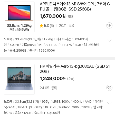
APPLE 맥북에어13 M1 8코어 CPU, 7코어 G
PU 골드 (램8GB, SSD 256GB)
1,670,000
원
(1몰)
상
5.0
(
6)
20.11. 등록
관
별
품
심
점
리
노트북
/
33.78cm(
13.3인치
)
/
1.29kg
/
최대 18시간
/
DCI-P3: 지
뷰
원
/
400nit
/
애플(ARM)
/
M1
/
APL1102
/
11TOPS
/
8GB
/
램 교체: 불가
정
능
/
용량: 256GB
/
출시가: 1,290,000원
보
펼
치
기
HP 파빌리온 Aero 13-bg0030AU (SSD 51
2GB)
1,248,000
원
(4몰)
세부정보 열기/접기
24.05. 등록
관
심
노트북
/
33.8cm(
13.3인치
)
/
995g
/
sRGB: 100%
/
400nit
/
AMD
/
라이젠
5(Zen4)
/
8640U (3.5GHz)
/
16TOPS
/
Radeon 760M
/
16GB
/
램 교체:
정
불가능
/
용량: 512GB
/
출시가: 1,149,000원
보