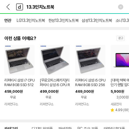
뒤
다
본문 바로가기
다
로
나
나
가
와
와
기
메
연관
LG13.3인치노트북
한성13.3인치노트북
삼성13.3인치노트북
소니13.
인
이런 상품 어때요?
광고
리퍼비시 삼성 i7 CPU
[무료오피스패키지]리
리퍼비시 삼성 i5 CPU
[대여] 맥북 
RAM 8GB SSD 512
퍼비시 삼성 i5 CPU R
RAM 8GB SSD 256
단기 렌탈 임
GB 13.3인치 리퍼 노
AM 8GB SSD 256
GB 13.3인치 가벼운
집 그래픽 디
459,000
499,000
469,000
5,900
원
원
원
원
트북
GB 13.3인치 가벼운
리퍼 노트북
단기 장기 1일
무료
무료
무료
3,000원
리퍼 노트북
리퍼연구소
리퍼연구소
리퍼연구소
새로전자
네
리
페
4.99
(
88
별
뷰
점
수
상
카테고리
디지털 완제품
패션잡화
PC 주요 부품
태블릿/휴대폰