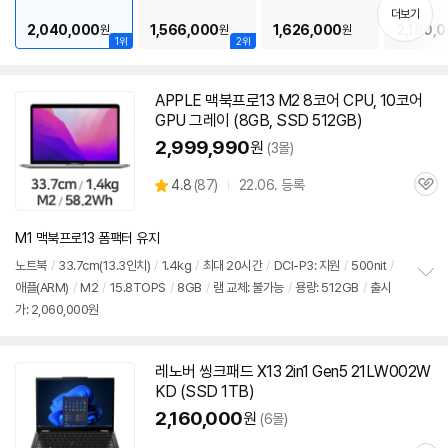
기
더보기
2,040,000
1,566,000
1,626,000
2,190,
원
원
원
1위
2위
APPLE 맥북프로13 M2 8코어 CPU, 10코어
동
GPU 그레이 (8GB, SSD 512GB)
영
상
2,999,990
원
(3몰)
상
4.8
(
87)
22.06. 등록
관
별
품
심
점
리
M1 맥북프로13 폼팩터 유지
뷰
노트북
/
33.7cm(
13.3인치
)
/
1.4kg
/
최대 20시간
/
DCI-P3: 지원
/
500nit
/
애플(ARM)
/
M2
/
15.8TOPS
/
8GB
/
램 교체: 불가능
/
용량: 512GB
/
출시
정
가: 2,060,000원
보
펼
치
기
레노버 씽크패드 X13 2in1 Gen5 21LW002W
KD (SSD 1TB)
2,160,000
원
(6몰)