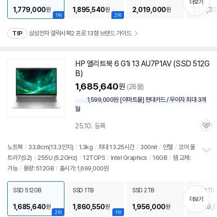
더보기
1,779,000
1,895,540
2,019,000
2,117,3
원
원
원
1위
2위
TIP
삼성전자 갤럭시북2 프로 13형 브랜드 가이드
HP 엘리트북 6 G1i 13 AU7P1AV (SSD 512G
B)
1,685,640
원
(28몰)
1,599,000원 [이마트몰] 현대카드 / 무이자 최대 3개
월
25.10. 등록
관
심
노트북
/
33.8cm(
13.3인치
)
/
1.3kg
/
최대 13.25시간
/
300nit
/
인텔
/
코어 울
트라7(S2)
/
255U (5.2GHz)
/
12TOPS
/
Intel Graphics
/
16GB
/
램 교체:
정
가능
/
용량: 512GB
/
출시가: 1,699,000원
보
펼
치
SSD 512GB
SSD 1TB
SSD 2TB
SSD 4TB
기
더보기
1,685,640
1,860,550
1,956,000
2,299,
원
원
원
2위
1위