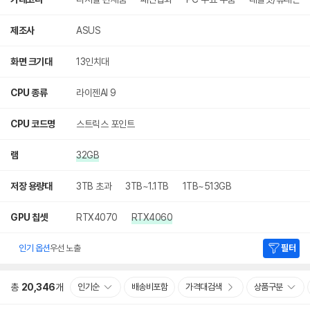
세
검
색
제조사
ASUS
화면 크기대
13인치대
CPU 종류
라이젠AI 9
CPU 코드명
스트릭스 포인트
램
32GB
저장 용량대
3TB 초과
3TB~1.1TB
1TB~513GB
GPU 칩셋
RTX4070
RTX4060
인기 옵션
우선 노출
필터
총
20,346
개
인기순
배송비포함
가격대검색
상품구분