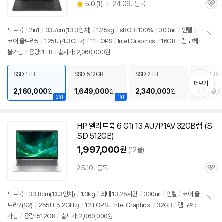
상
5.0
(
1)
24.09. 등록
관
별
품
심
점
리
노트북
/
2in1
/
33.7cm(
13.3인치
)
/
1.25kg
/
sRGB: 100%
/
300nit
/
인텔
/
뷰
코어 울트라5
/
125U (4.3GHz)
/
11TOPS
/
Intel Graphics
/
16GB
/
램 교체:
정
불가능
/
용량: 1TB
/
출시가: 2,060,000원
보
펼
치
SSD 1TB
SSD 512GB
SSD 2TB
SSD 4TB
기
더보기
2,160,000
1,649,000
2,340,000
3,599,
원
원
원
2위
1위
HP 엘리트북 6 G1i 13 AU7P1AV 32GB램 (S
SD 512GB)
1,997,000
원
(12몰)
25.10. 등록
관
심
노트북
/
33.8cm(
13.3인치
)
/
1.3kg
/
최대 13.25시간
/
300nit
/
인텔
/
코어 울
트라7(S2)
/
255U (5.2GHz)
/
12TOPS
/
Intel Graphics
/
32GB
/
램 교체:
정
가능
/
용량: 512GB
/
출시가: 2,060,000원
보