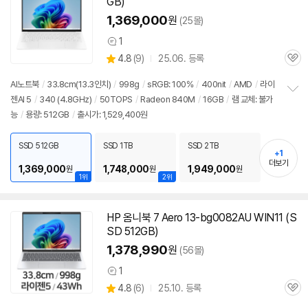
GB)
1,369,000
원
(25몰)
1
상
상
4.8
(
9)
25.06. 등록
품
관
별
의
품
심
점
견
AI
노트북
/
33.8cm(
13.3인치
)
/
998g
/
sRGB: 100%
/
400nit
/
AMD
/
라이
리
젠AI 5
/
340 (4.8GHz)
/
50TOPS
/
Radeon 840M
/
16GB
/
램 교체: 불가
정
뷰
능
/
용량: 512GB
/
출시가: 1,529,400원
보
펼
치
SSD 512GB
SSD 1TB
SSD 2TB
기
+1
더보기
1,369,000
1,748,000
1,949,000
원
원
원
1위
2위
HP 옴니북 7 Aero 13-bg0082AU WIN11 (S
SD 512GB)
1,378,990
원
(56몰)
1
상
상
4.8
(
6)
25.10. 등록
품
관
별
의
품
심