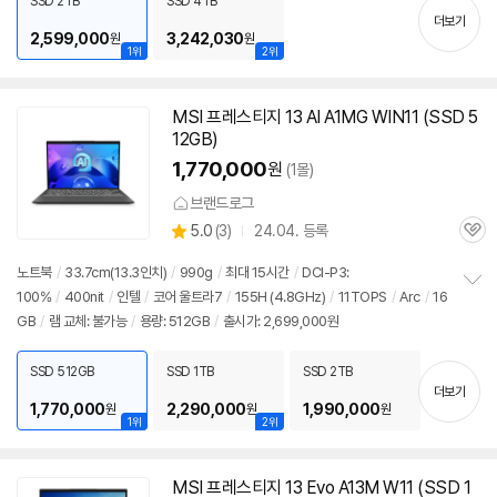
SSD 2TB
SSD 4TB
기
더보기
2,599,000
3,242,030
원
원
1위
2위
MSI 프레스티지 13 AI A1MG WIN11 (SSD 5
12GB)
1,770,000
원
(1몰)
브랜드로그
상
5.0
(
3)
24.04. 등록
관
별
품
심
점
노트북
/
33.7cm(
13.3인치
)
/
990g
/
최대 15시간
/
DCI-P3:
리
100%
/
400nit
/
인텔
/
코어 울트라7
/
155H (4.8GHz)
/
11TOPS
/
Arc
/
16
정
뷰
GB
/
램 교체: 불가능
/
용량: 512GB
/
출시가: 2,699,000원
보
펼
치
SSD 512GB
SSD 1TB
SSD 2TB
기
더보기
1,770,000
2,290,000
1,990,000
원
원
원
1위
2위
MSI 프레스티지 13 Evo A13M W11 (SSD 1