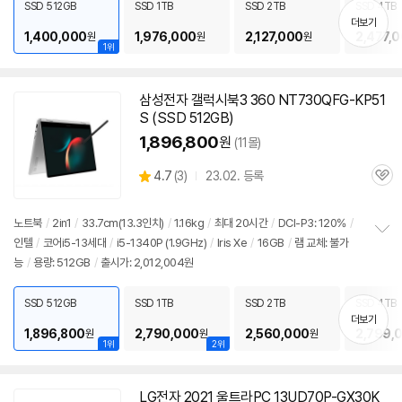
SSD 512GB
SSD 1TB
SSD 2TB
SSD 4TB
기
더보기
1,400,000
1,976,000
2,127,000
2,477,
원
원
원
1위
삼성전자 갤럭시북3 360 NT730QFG-KP51
S (SSD 512GB)
1,896,800
원
(11몰)
상
4.7
(
3)
23.02. 등록
관
별
품
심
점
리
노트북
/
2in1
/
33.7cm(
13.3인치
)
/
1.16kg
/
최대 20시간
/
DCI-P3: 120%
/
뷰
인텔
/
코어i5-13세대
/
i5-1340P (1.9GHz)
/
Iris Xe
/
16GB
/
램 교체: 불가
정
능
/
용량: 512GB
/
출시가: 2,012,004원
보
펼
치
SSD 512GB
SSD 1TB
SSD 2TB
SSD 4TB
기
더보기
1,896,800
2,790,000
2,560,000
2,799,
원
원
원
1위
2위
LG전자 2021 울트라PC 13UD70P-GX30K