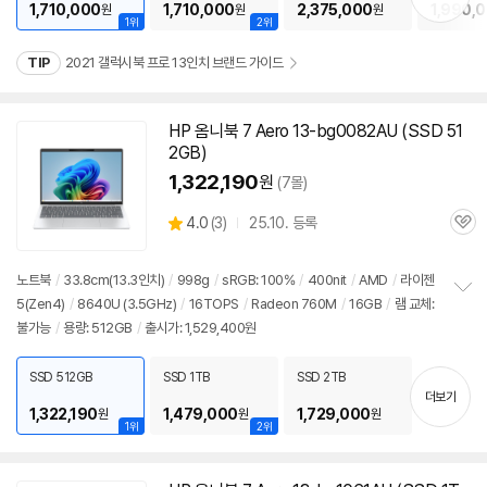
기
1,710,000
1,710,000
2,375,000
1,990,
원
원
원
1위
2위
TIP
2021 갤럭시북 프로 13인치 브랜드 가이드
HP 옴니북 7 Aero 13-bg0082AU (SSD 51
2GB)
1,322,190
원
(7몰)
상
4.0
(
3)
25.10. 등록
관
별
품
심
점
리
노트북
/
33.8cm(
13.3인치
)
/
998g
/
sRGB: 100%
/
400nit
/
AMD
/
라이젠
뷰
5(Zen4)
/
8640U (3.5GHz)
/
16TOPS
/
Radeon 760M
/
16GB
/
램 교체:
정
불가능
/
용량: 512GB
/
출시가: 1,529,400원
보
펼
치
SSD 512GB
SSD 1TB
SSD 2TB
기
더보기
1,322,190
1,479,000
1,729,000
원
원
원
1위
2위