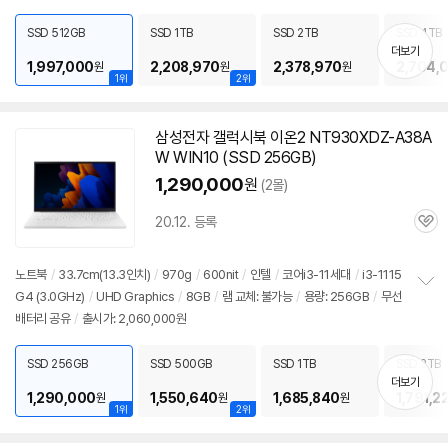
펼
치
SSD 512GB
SSD 1TB
SSD 2TB
SSD 4TB
기
더보기
1,997,000
2,208,970
2,378,970
2,704,
원
원
원
1위
2위
삼성전자 갤럭시북 이온2 NT930XDZ-A38A
W WIN10 (SSD 256GB)
1,290,000
원
(2몰)
20.12. 등록
관
심
노트북
/
33.7cm(
13.3인치
)
/
970g
/
600nit
/
인텔
/
코어i3-11세대
/
i3-1115
G4 (3.0GHz)
/
UHD Graphics
/
8GB
/
램 교체: 불가능
/
용량: 256GB
/
무선
정
배터리 공유
/
출시가: 2,060,000원
보
펼
치
SSD 256GB
SSD 500GB
SSD 1TB
SSD 2TB
기
더보기
1,290,000
1,550,640
1,685,840
1,791,2
원
원
원
1위
2위