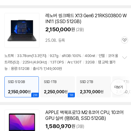
펼
치
기
레노버 씽크패드 X13 Gen6 21RKS03800 W
IN11 (SSD 512GB)
2,150,000
원
(2몰)
25.08. 등록
관
심
노트북
/
33.78cm(
13.3인치
)
/
927g
/
sRGB: 100%
/
400nit
/
인텔
/
코어 울
트라5(S2)
/
225H (4.9GHz)
/
13TOPS
/
Arc 130T
/
32GB
/
램 교체: 불가
정
능
/
용량: 512GB
/
출시가: 1,149,000원
보
펼
치
SSD 512GB
SSD 1TB
SSD 2TB
SSD 4TB
기
더보기
2,150,000
2,250,000
2,370,000
2,690,
원
원
원
2위
1위
APPLE 맥북프로13 M2 8코어 CPU, 10코어
동
GPU 실버 (램8GB, SSD 512GB)
영
상
1,580,970
원
(3몰)