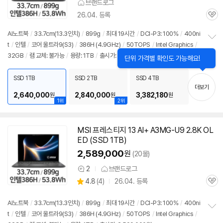
브랜드로그
26.04. 등록
관
심
AI
노트북
/
33.7cm(
13.3인치
)
/
899g
/
최대 19시간
/
DCI-P3: 100%
/
400ni
t
/
인텔
/
코어 울트라9(S3)
/
386H (4.9GHz)
/
50TOPS
/
Intel Graphics
/
정
32GB
/
램 교체: 불가능
/
용량: 1TB
/
출시가: 2,599,000원
보
펼
치
SSD 1TB
SSD 2TB
SSD 4TB
기
더보기
2,640,000
2,840,000
3,382,180
원
원
원
1위
2위
MSI 프레스티지 13 AI+ A3MG-U9 2.8K OL
ED (SSD 1TB)
2,589,000
원
(20몰)
2
브랜드로그
상
상
4.8
(
4)
26.04. 등록
품
관
별
의
품
심
점
견
리
AI
노트북
/
33.7cm(
13.3인치
)
/
899g
/
최대 19시간
/
DCI-P3: 100%
/
400ni
뷰
t
/
인텔
/
코어 울트라9(S3)
/
386H (4.9GHz)
/
50TOPS
/
Intel Graphics
/
정