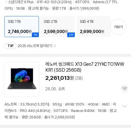
/
스냅드래곤 X Plus
/
X1P-42-100 (3.2GHz)
/
45TOPS
/
Adreno (1.7 TFL
정
뷰
OPS)
/
16GB
/
램 교체: 불가능
/
용량: 1TB
/
출시가: 1,999,000원
보
펼
치
SSD 1TB
SSD 2TB
SSD 4TB
기
더보기
2,746,000
2,599,000
2,699,000
원
원
원
1위
2위
TIP
2025 AI노트북 알아보기
레노버 씽크패드 X13 Gen7 21YKCTO1WW
KR1 (SSD 256GB)
2,261,013
원
(2몰)
26.06. 등록
관
심
AI
노트북
/
33.78cm(
13.3인치
)
/
953g
/
sRGB: 100%
/
400nit
/
AMD
/
라
이젠AI 5
/
PRO 440 (4.8GHz)
/
50TOPS
/
Radeon 840M
/
16GB
/
램 교
정
체: 불가능
/
용량: 256GB
/
출시가: 2,669,003원
보
펼
치