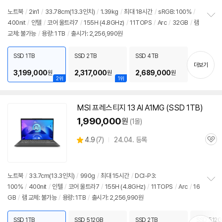
심
노트북
/
2in1
/
33.78cm(
13.3인치
)
/
1.39kg
/
최대 18시간
/
sRGB: 100%
/
400nit
/
인텔
/
코어 울트라7
/
155H (4.8GHz)
/
11TOPS
/
Arc
/
32GB
/
램
정
교체: 불가능
/
용량: 1TB
/
출시가: 2,256,990원
보
펼
치
SSD 1TB
SSD 2TB
SSD 4TB
기
더보기
3,199,000
2,317,000
2,689,000
원
원
원
2위
1위
MSI 프레스티지 13 AI A1MG (SSD 1TB)
1,990,000
원
(1몰)
상
4.9
(
7)
24.04. 등록
관
별
품
심
점
리
뷰
노트북
/
33.7cm(
13.3인치
)
/
990g
/
최대 15시간
/
DCI-P3:
100%
/
400nit
/
인텔
/
코어 울트라7
/
155H (4.8GHz)
/
11TOPS
/
Arc
/
16
정
GB
/
램 교체: 불가능
/
용량: 1TB
/
출시가: 2,256,990원
보
펼
치
SSD 1TB
SSD 512GB
SSD 2TB
SSD 512G