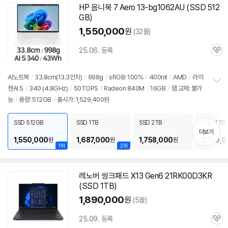
기
HP 옴니북 7 Aero 13-bg1062AU (SSD 512
GB)
1,550,000
원
(32몰)
25.06. 등록
관
심
AI
노트북
/
33.8cm(
13.3인치
)
/
998g
/
sRGB: 100%
/
400nit
/
AMD
/
라이
젠AI 5
/
340 (4.8GHz)
/
50TOPS
/
Radeon 840M
/
16GB
/
램 교체: 불가
정
능
/
용량: 512GB
/
출시가: 1,529,400원
보
펼
치
SSD 512GB
SSD 1TB
SSD 2TB
SSD 4TB
기
더보기
1,550,000
1,687,000
1,758,000
2,189,
원
원
원
1위
2위
레노버 씽크패드 X13 Gen6 21RK00D3KR
(SSD 1TB)
1,890,000
원
(5몰)
25.09. 등록
관