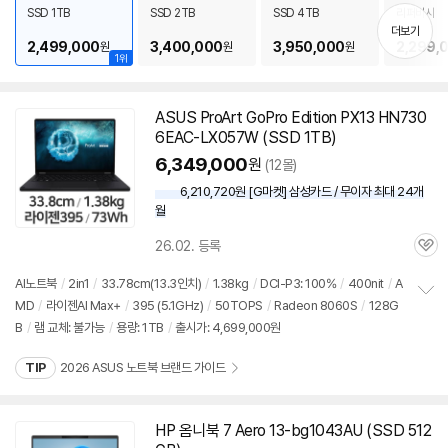
치
가: 4,299,000원
SSD 1TB
SSD 2TB
SSD 4TB
리퍼비시
기
더보기
2,499,000
3,400,000
3,950,000
2,299,
원
원
원
1위
ASUS ProArt GoPro Edition PX13 HN730
6EAC-LX057W (SSD 1TB)
6,349,000
원
(12몰)
6,210,720원 [G마켓] 삼성카드 / 무이자 최대 24개
월
26.02. 등록
관
심
AI
노트북
/
2in1
/
33.78cm(
13.3인치
)
/
1.38kg
/
DCI-P3: 100%
/
400nit
/
A
MD
/
라이젠AI Max+
/
395 (5.1GHz)
/
50TOPS
/
Radeon 8060S
/
128G
정
B
/
램 교체: 불가능
/
용량: 1TB
/
출시가: 4,699,000원
보
펼
치
TIP
2026 ASUS 노트북 브랜드 가이드
기
HP 옴니북 7 Aero 13-bg1043AU (SSD 512