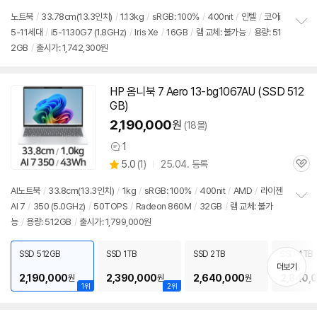
노트북
/
33.78cm(
13.3인치
)
/
1.13kg
/
sRGB: 100%
/
400nit
/
인텔
/
코어i
5-11세대
/
i5-1130G7 (1.8GHz)
/
Iris Xe
/
16GB
/
램 교체: 불가능
/
용량: 51
정
2GB
/
출시가: 1,742,300원
보
펼
치
기
HP 옴니북 7 Aero 13-bg1067AU (SSD 512
GB)
2,190,000
원
(18몰)
1
상
상
5.0
(
1)
25.04. 등록
품
관
별
의
품
심
점
견
AI
노트북
/
33.8cm(
13.3인치
)
/
1kg
/
sRGB: 100%
/
400nit
/
AMD
/
라이젠
리
AI 7
/
350 (5.0GHz)
/
50TOPS
/
Radeon 860M
/
32GB
/
램 교체: 불가
정
뷰
능
/
용량: 512GB
/
출시가: 1,799,000원
보
펼
치
SSD 512GB
SSD 1TB
SSD 2TB
SSD 4TB
기
더보기
2,190,000
2,390,000
2,640,000
2,840,
원
원
원
1위
2위