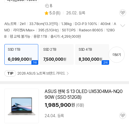
8
상
상
5.0
(
8)
26.02. 등록
품
관
별
의
품
심
점
견
AI
노트북
/
2in1
/
33.78cm(
13.3인치
)
/
1.38kg
/
DCI-P3: 100%
/
400nit
/
A
리
MD
/
라이젠AI Max+
/
395 (5.1GHz)
/
50TOPS
/
Radeon 8060S
/
128G
정
뷰
B
/
램 교체: 불가능
/
용량: 1TB
/
출시가: 4,299,000원
보
펼
치
SSD 1TB
SSD 2TB
SSD 4TB
기
더보기
6,099,000
7,500,000
8,300,000
원
원
원
1위
2위
TIP
2026 ASUS 노트북 브랜드 가이드
ASUS 젠북 S 13 OLED UX5304MA-NQ0
90W (SSD 512GB)
1,985,900
원
(6몰)
24.04. 등록
관
심