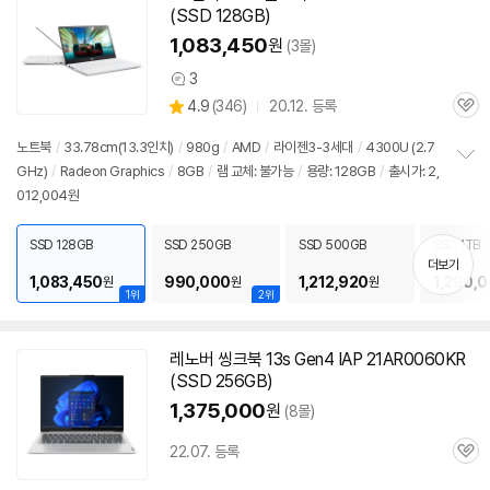
(SSD 128GB)
1,083,450
원
(3몰)
3
상
상
4.9
(
346)
20.12. 등록
품
관
별
의
품
심
점
견
노트북
/
33.78cm(
13.3인치
)
/
980g
/
AMD
/
라이젠3-3세대
/
4300U (2.7
리
GHz)
/
Radeon Graphics
/
8GB
/
램 교체: 불가능
/
용량: 128GB
/
출시가: 2,
정
뷰
012,004원
보
펼
치
SSD 128GB
SSD 250GB
SSD 500GB
SSD 1TB
기
더보기
1,083,450
990,000
1,212,920
1,290,
원
원
원
1위
2위
레노버 씽크북 13s Gen4 IAP 21AR0060KR
(SSD 256GB)
1,375,000
원
(8몰)
22.07. 등록
관
심