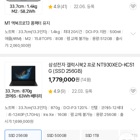
상
4.9
(
41)
22.06. 등록
관
별
품
심
점
리
M1 맥북프로13 폼팩터 유지
뷰
노트북
/
33.7cm(
13.3인치
)
/
1.4kg
/
최대 20시간
/
DCI-P3: 지원
/
500nit
/
애플(ARM)
/
M2
/
15.8TOPS
/
8GB
/
램 교체: 불가능
/
용량: 512GB
/
출시
정
가: 2,060,000원
보
펼
치
기
삼성전자 갤럭시북2 프로 NT930XED-KC51
G (SSD 256GB)
1,779,000
원
(14몰)
상
4.9
(
9)
22.03. 등록
관
별
품
심
점
리
노트북
/
33.7cm(
13.3인치
)
/
870g
/
DCI-P3: 120%
/
인텔
/
코어i5-12세대
뷰
/
i5-1240P (1.7GHz)
/
Iris Xe
/
16GB
/
램 교체: 불가능
/
용량: 256GB
/
출
정
시가: 1,699,000원
보
펼
치
SSD 256GB
SSD 500GB
SSD 1TB
SSD 2TB
기