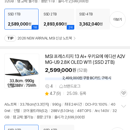
32GB
/
램 교체: 불가능
/
용량: 1TB
/
출시가: 2,599,000원
보
펼
치
SSD 1TB
SSD 2TB
SSD 4TB
기
더보기
2,589,000
2,893,690
3,362,040
원
원
원
1위
2위
TIP
2026 NEW ARRIVAL MSI 신상 노트북
MSI 프레스티지 13 AI+ 우키요에 에디션 A2V
MG-U9 2.8K OLED W11 (SSD 2TB)
2,599,000
원
(52몰)
2,499,000원 쿠팡 BC카드 구매 시
와
우
4
브랜드로그
상
할
상
4.7
(
9)
25.09. 등록
품
인
관
별
의
가
품
심
점
견
AI
노트북
/
33.78cm(
13.3인치
)
/
990g
/
최대 24시간
/
DCI-P3: 100%
/
40
리
0nit
/
인텔
/
코어 울트라9(S2)
/
288V (5.1GHz)
/
48TOPS
/
Arc 140V
/
32
정
뷰
GB
/
램 교체: 불가능
/
용량: 2TB
/
출시가: 2,699,000원
보
펼
치