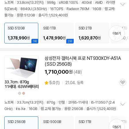
점
견
노트북
/
33.8cm(
13.3인치
)
/
998g
/
sRGB: 100%
/
400nit
/
AMD
/
라이젠
리
5(Zen4)
/
8640U (3.5GHz)
/
16TOPS
/
Radeon 760M
/
16GB
/
램 교체:
정
뷰
불가능
/
용량: 512GB
/
출시가: 1,529,400원
보
펼
치
SSD 512GB
SSD 1TB
SSD 2TB
SSD 4TB
기
더보기
1,378,990
1,478,990
1,620,870
2,490,
원
원
원
1위
2위
삼성전자 갤럭시북 프로 NT930XDY-A51A
(SSD 256GB)
1,710,000
원
(4몰)
상
5.0
(
1)
21.04. 등록
관
별
품
심
점
상
상
리
품
품
색
색
뷰
상
상
노트북
/
33.7cm(
13.3인치
)
/
870g
/
인텔
/
코어i5-11세대
/
i5-1135G7 (2.4
GHz)
/
Iris Xe
/
16GB
/
램 교체: 불가능
/
용량: 256GB
/
출시가: 1,529,400원
정
보
펼
SSD 256GB
SSD 500GB
SSD 1TB
SSD 2TB
치
더보기