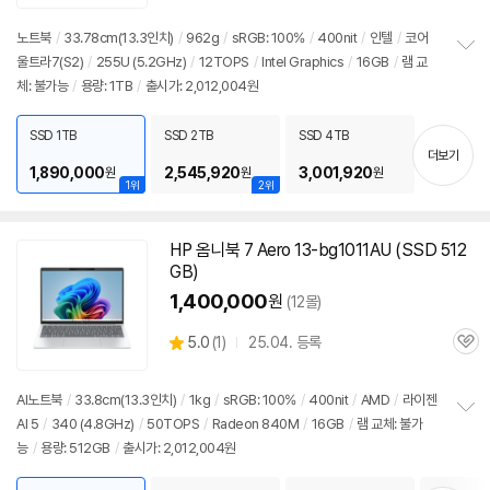
심
노트북
/
33.78cm(
13.3인치
)
/
962g
/
sRGB: 100%
/
400nit
/
인텔
/
코어
울트라7(S2)
/
255U (5.2GHz)
/
12TOPS
/
Intel Graphics
/
16GB
/
램 교
정
체: 불가능
/
용량: 1TB
/
출시가: 2,012,004원
보
펼
치
SSD 1TB
SSD 2TB
SSD 4TB
기
더보기
1,890,000
2,545,920
3,001,920
원
원
원
1위
2위
HP 옴니북 7 Aero 13-bg1011AU (SSD 512
GB)
1,400,000
원
(12몰)
상
5.0
(
1)
25.04. 등록
관
별
품
심
점
리
AI
노트북
/
33.8cm(
13.3인치
)
/
1kg
/
sRGB: 100%
/
400nit
/
AMD
/
라이젠
뷰
AI 5
/
340 (4.8GHz)
/
50TOPS
/
Radeon 840M
/
16GB
/
램 교체: 불가
정
능
/
용량: 512GB
/
출시가: 2,012,004원
보
펼
치