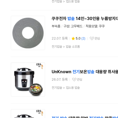
상
전기밥솥
>
업소용 밥솥
품
분
류
쿠쿠전자
밥솥
14인~30인용 누름방지
부속품
/
구성:
고무패드
/
적용모델: 쿠쿠
22.07. 등록
5.0
(
2
)
관심
관심상품
상
전기밥솥
>
밥솥 소모품
품
분
류
UnKnown
전기
보온
밥솥
대용량 취사
26.07. 등록
관심
관심상품
상
전기밥솥
>
업소용 밥솥
품
분
류