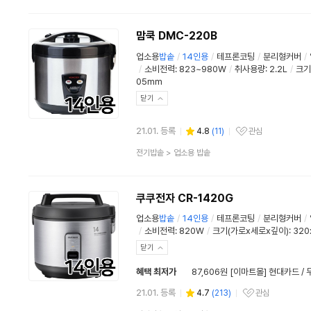
품
분
류
맘쿡 DMC-220B
업소용
밥솥
/
14인용
/
테프론코팅
/
분리형커버
/
/
소비전력:
823~980W
/
취사용량: 2.2L
/
크기
05mm
닫기
21.01. 등록
4.8
(
11
)
관심
관심상품
상
전기밥솥
>
업소용 밥솥
품
분
류
쿠쿠전자 CR-1420G
업소용
밥솥
/
14인용
/
테프론코팅
/
분리형커버
/
/
소비전력:
820W
/
크기(가로x세로x깊이): 320
닫기
혜택 최저가
87,606원 [이마트몰] 현대카드 /
21.01. 등록
4.7
(
213
)
관심
관심상품