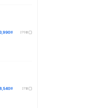
3,990
원
270몰
8,540
원
27몰