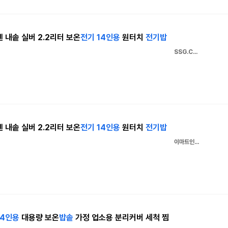
내솥 실버 2.2리터 보온
전기
14인용
원터치
전기
밥
SSG.COM
내솥 실버 2.2리터 보온
전기
14인용
원터치
전기
밥
이마트인터넷쇼핑몰
14인용
대용량 보온
밥솥
가정 업소용 분리커버 세척 찜