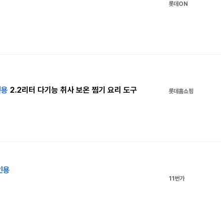
롯데ON
인용
2.2리터 다기능 취사 보온 찜기 요리 도구
롯데홈쇼핑
인용
11번가