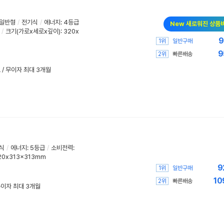
일반형
/
전기식
/
에너지
:
4등급
New 새로워진 상품
/
크기(가로x세로x깊이): 320x
9
1위
일반구매
9
2위
빠른배송
 / 무이자 최대 3개월
식
/
에너지
:
5등급
/
소비전력:
20x313x313mm
9
1위
일반구매
10
2위
빠른배송
 무이자 최대 3개월