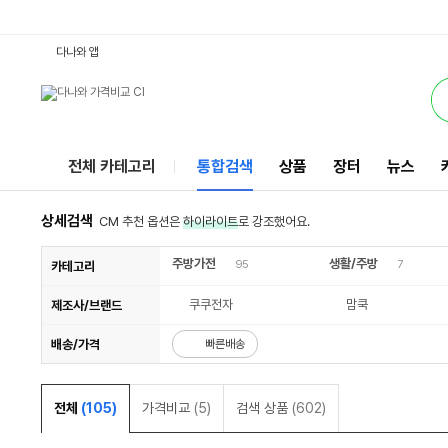
14인용전기밥솥 : 다나와 통합검색
검색될 최소 가격 입력
검색될 최대 가격 입력
별점
별점
별점
별점
별점
별점
리뷰수
리뷰수
리뷰수
리뷰수
리뷰수
리뷰수
서비스
다나와 앱
전체 카테고리
통합검색
상품
장터
뉴스
상세검색
CM 추천 옵션은
하이라이트
로 강조했어요.
주방가전
생활/주방
95
7
카테고리
쿠쿠전자
맘쿡
제조사/브랜드
배송/가격
빠른배송
전체
(105)
가격비교
(5)
검색 상품
(602)