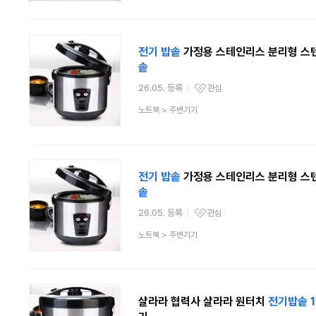
류
전기
밥솥
가정용 스테인리스 분리형 스텐 
솥
26.05. 등록
관심
관심상품
상
노트북
>
주변기기
품
분
류
전기
밥솥
가정용 스테인리스 분리형 스텐 
솥
26.05. 등록
관심
관심상품
상
노트북
>
주변기기
품
분
류
샬라라 협력사 샬라라 원터치
전기
밥솥