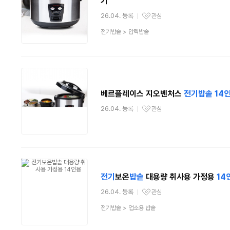
기
26.04. 등록
관심
관심상품
상
전기밥솥
>
압력밥솥
품
분
류
베르플레이스 지오벤처스
전기
밥솥
14
26.04. 등록
관심
관심상품
전기
보온
밥솥
대용량 취사용 가정용
14
26.04. 등록
관심
관심상품
상
전기밥솥
>
업소용 밥솥
품
분