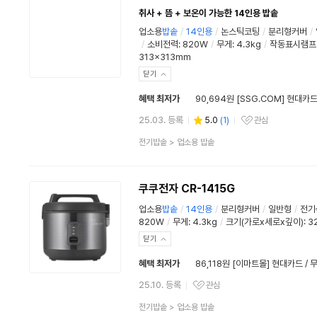
취사 + 뜸 + 보온이 가능한 14인용 밥솥
업소용
밥솥
/
14인용
/
논스틱코팅
/
분리형커버
/
/
소비전력:
820W
/
무게
:
4.3kg
/
작동표시램프
313x313mm
닫기
혜택 최저가
90,694원 [SSG.COM] 현대카드
25.03. 등록
5.0
(
1
)
관심
관심상품
상
전기밥솥
>
업소용 밥솥
품
분
류
쿠쿠전자 CR-1415G
업소용
밥솥
/
14인용
/
분리형커버
/
일반형
/
전기
820W
/
무게
:
4.3kg
/
크기(가로x세로x깊이): 3
닫기
혜택 최저가
86,118원 [이마트몰] 현대카드 /
25.10. 등록
관심
관심상품
상
전기밥솥
>
업소용 밥솥