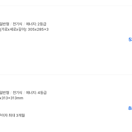
일반형
/
전기식
/
에너지
:
2등급
(가로x세로x깊이): 305x285x3
5
일반형
/
전기식
/
에너지
:
4등급
x313x313mm
8
 무이자 최대 3개월