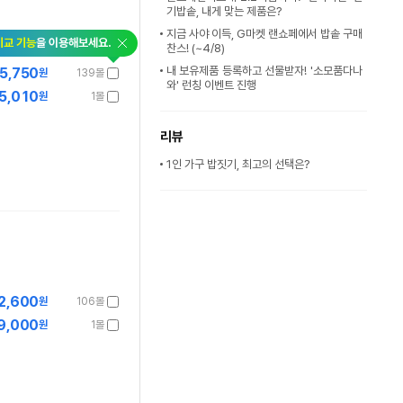
기밥솥, 내게 맞는 제품은?
지금 사야 이득, G마켓 랜쇼페에서 밥솥 구매
비교 기능
을 이용해보세요.
찬스! (~4/8)
내 보유제품 등록하고 선물받자! '소모품다나
5,750
원
139몰
와' 런칭 이벤트 진행
5,010
원
1몰
리뷰
1인 가구 밥짓기, 최고의 선택은?
2,600
원
106몰
9,000
원
1몰