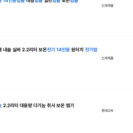
솥
14인용
밥솥
대형
밥솥
일반
밥솥
보온
밥솥
신세계몰
내솥 실버 2.2리터 보온
전기
14인용
원터치
전기
밥
신세계몰
솥
2.2리터 대용량 다기능 취사 보온 찜기
롯데ON