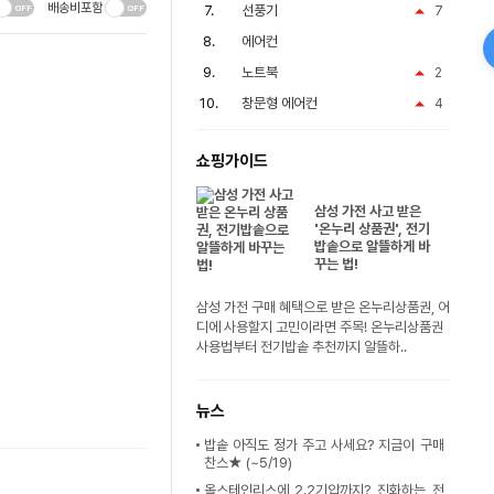
배송비포함
선풍기
7
에어컨
노트북
2
창문형 에어컨
4
쇼핑가이드
삼성 가전 사고 받은
'온누리 상품권', 전기
밥솥으로 알뜰하게 바
꾸는 법!
삼성 가전 구매 혜택으로 받은 온누리상품권, 어
디에 사용할지 고민이라면 주목! 온누리상품권
사용법부터 전기밥솥 추천까지 알뜰하..
뉴스
밥솥 아직도 정가 주고 사세요? 지금이 구매
찬스★ (~5/19)
올스테인리스에 2.2기압까지? 진화하는 전