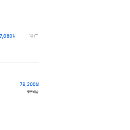
7,680
원
8몰
79,300
원
무료배송