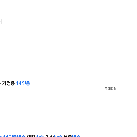
대
용 가정용
14인용
롯데ON