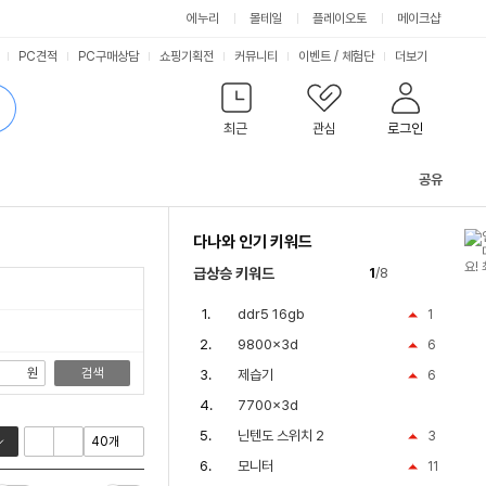
싫어요
좋아요
에누리
몰테일
플레이오토
메이크샵
PC견적
PC구매상담
쇼핑기획전
커뮤니티
이벤트
/
체험단
더보기
최근
관심
로그인
공유
관
련
다나와 인기 키워드
컨
텐
급상승 키워드
1
/8
츠
ddr5 16gb
1
9800x3d
6
원
검색
제습기
6
7700x3d
닌텐도 스위치 2
3
모니터
11