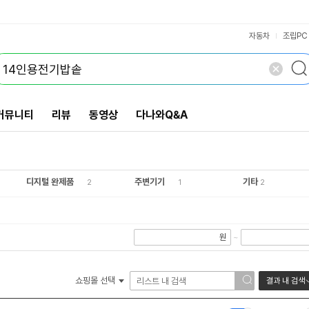
VS검색
개 담김
삭제
검색
닫기
닫기
자동차
조립PC
커뮤니티
리뷰
동영상
다나와Q&A
디지털 완제품
주변기기
기타
2
1
2
원
~
쇼핑몰 선택
결과 내 검색