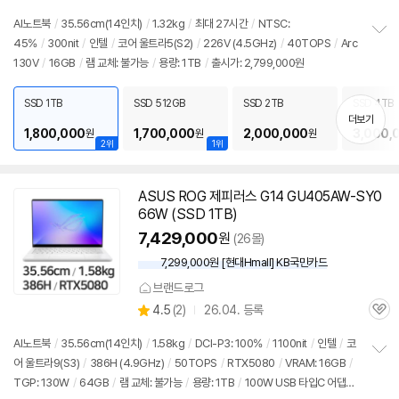
AI
노트북
/
35.56cm(
14인치
)
/
1.32kg
/
최대 27시간
/
NTSC:
45%
/
300nit
/
인텔
/
코어 울트라5(S2)
/
226V (4.5GHz)
/
40TOPS
/
Arc
정
130V
/
16GB
/
램 교체: 불가능
/
용량: 1TB
/
출시가: 2,799,000원
보
펼
치
SSD 1TB
SSD 512GB
SSD 2TB
SSD 4TB
기
더보기
1,800,000
1,700,000
2,000,000
3,000,
원
원
원
2위
1위
ASUS ROG 제피러스 G14 GU405AW-SY0
66W (SSD 1TB)
7,429,000
원
(26몰)
7,299,000원 [현대Hmall] KB국민카드
브랜드로그
상
4.5
(
2)
26.04. 등록
관
별
품
심
점
AI
노트북
/
35.56cm(
14인치
)
/
1.58kg
/
DCI-P3: 100%
/
1100nit
/
인텔
/
코
리
어 울트라9(S3)
/
386H (4.9GHz)
/
50TOPS
/
RTX5080
/
VRAM:
16GB
/
정
뷰
TGP: 130W
/
64GB
/
램 교체: 불가능
/
용량: 1TB
/
100W USB 타입C 어댑터
보