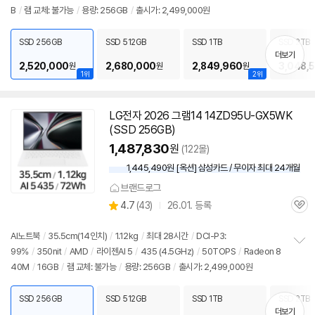
B
/
램 교체: 불가능
/
용량: 256GB
/
출시가: 2,499,000원
보
펼
치
SSD 256GB
SSD 512GB
SSD 1TB
SSD 2TB
기
더보기
2,520,000
2,680,000
2,849,960
3,048,
원
원
원
1위
2위
LG전자 2026 그램14 14ZD95U-GX5WK
(SSD 256GB)
1,487,830
원
(122몰)
1,445,490원 [옥션] 삼성카드 / 무이자 최대 24개월
브랜드로그
상
4.7
(
43)
26.01. 등록
관
별
품
심
점
리
AI
노트북
/
35.5cm(
14인치
)
/
1.12kg
/
최대 28시간
/
DCI-P3:
뷰
99%
/
350nit
/
AMD
/
라이젠AI 5
/
435 (4.5GHz)
/
50TOPS
/
Radeon 8
정
40M
/
16GB
/
램 교체: 불가능
/
용량: 256GB
/
출시가: 2,499,000원
보
펼
치
SSD 256GB
SSD 512GB
SSD 1TB
SSD 2TB
기
더보기