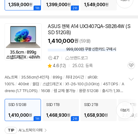
1,359,000
1,399,000
1,549,000
원
원
원
1위
2위
ASUS 젠북 A14 UX3407QA-SB284W (S
SD 512GB)
1,410,000
원
(59몰)
999,000원 쿠팡 신한카드 구매 시
와
우
47
브랜드로그
상
할
상
4.6
(
12)
25.02. 등록
품
인
관
별
의
가
품
심
점
견
AI
노트북
/
35.56cm(
14인치
)
/
899g
/
최대 20시간
/
sRGB:
리
100%
/
400nit
/
퀄컴
/
스냅드래곤 X
/
X1-26-100 (3.0GHz)
/
45TOPS
/
A
정
뷰
dreno (1.7 TFLOPS)
/
16GB
/
램 교체: 불가능
/
용량: 512GB
/
출시가: 1,399,
보
펼
000원
치
SSD 512GB
SSD 1TB
SSD 2TB
SSD 4TB
기
더보기
1,410,000
1,468,930
1,658,930
2,029,
원
원
원
1위
2위
TIP
AI 노트북의 이해