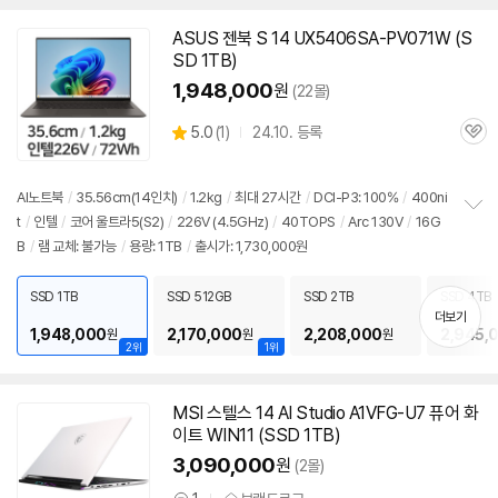
ASUS 젠북 S 14 UX5406SA-PV071W (S
SD 1TB)
1,948,000
원
(22몰)
상
5.0
(
1)
24.10. 등록
관
별
품
심
점
리
AI
노트북
/
35.56cm(
14인치
)
/
1.2kg
/
최대 27시간
/
DCI-P3: 100%
/
400ni
뷰
t
/
인텔
/
코어 울트라5(S2)
/
226V (4.5GHz)
/
40TOPS
/
Arc 130V
/
16G
정
B
/
램 교체: 불가능
/
용량: 1TB
/
출시가: 1,730,000원
보
펼
치
SSD 1TB
SSD 512GB
SSD 2TB
SSD 4TB
기
더보기
1,948,000
2,170,000
2,208,000
2,945,
원
원
원
2위
1위
MSI 스텔스 14 AI Studio A1VFG-U7 퓨어 화
이트 WIN11 (SSD 1TB)
3,090,000
원
(2몰)