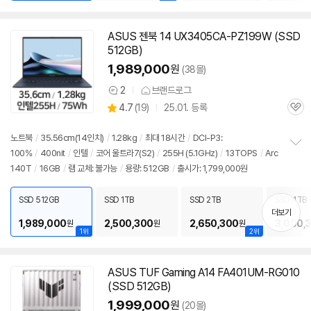
ASUS 젠북 14 UX3405CA-PZ199W (SSD
512GB)
1,989,000
원
(38몰)
2
브랜드로그
상
상
4.7
(
19)
25.01. 등록
품
관
별
의
품
심
점
견
리
노트북
/
35.56cm(
14인치
)
/
1.28kg
/
최대 18시간
/
DCI-P3:
뷰
100%
/
400nit
/
인텔
/
코어 울트라7(S2)
/
255H (5.1GHz)
/
13TOPS
/
Arc
정
140T
/
16GB
/
램 교체: 불가능
/
용량: 512GB
/
출시가: 1,799,000원
보
펼
치
SSD 512GB
SSD 1TB
SSD 2TB
SSD 4TB
기
더보기
1,989,000
2,500,300
2,650,300
3,000,
원
원
원
1위
2위
ASUS TUF Gaming A14 FA401UM-RG010
(SSD 512GB)
1,999,000
원
(20몰)