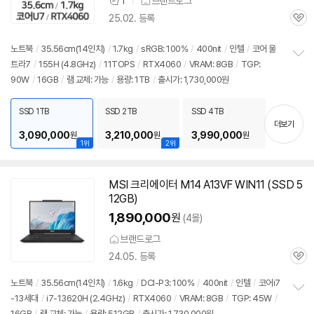
1
브랜드로그
상
25.02. 등록
품
관
의
심
견
노트북
/
35.56cm(
14인치
)
/
1.7kg
/
sRGB: 100%
/
400nit
/
인텔
/
코어 울
트라7
/
155H (4.8GHz)
/
11TOPS
/
RTX4060
/
VRAM: 8GB
/
TGP:
정
90W
/
16GB
/
램 교체: 가능
/
용량: 1TB
/
출시가: 1,730,000원
보
펼
치
SSD 1TB
SSD 2TB
SSD 4TB
기
더보기
3,090,000
3,210,000
3,990,000
원
원
원
1위
2위
MSI 크리에이터 M14 A13VF WIN11 (SSD 5
12GB)
1,890,000
원
(4몰)
브랜드로그
24.05. 등록
관
심
노트북
/
35.56cm(
14인치
)
/
1.6kg
/
DCI-P3: 100%
/
400nit
/
인텔
/
코어i7
-13세대
/
i7-13620H (2.4GHz)
/
RTX4060
/
VRAM: 8GB
/
TGP: 45W
/
정
16GB
/
램 교체: 가능
/
용량: 512GB
/
출시가: 1,730,000원