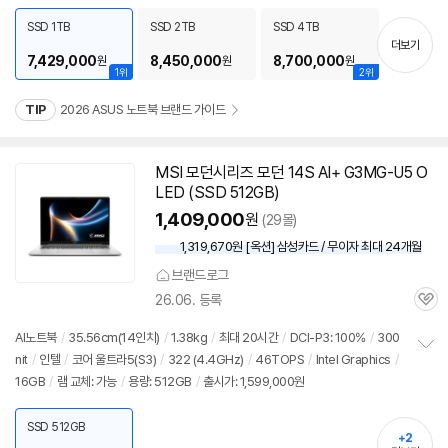
펼
포함
/
출시가: 7,499,000원
치
SSD 1TB
SSD 2TB
SSD 4TB
기
더보기
7,429,000
8,450,000
8,700,000
원
원
원
1위
2위
TIP
2026 ASUS 노트북 브랜드 가이드
MSI 모던시리즈 모던 14S AI+ G3MG-U5 O
LED (SSD 512GB)
1,409,000
원
(29몰)
1,319,670원 [옥션] 삼성카드 / 무이자 최대 24개월
브랜드로그
26.06. 등록
관
심
AI
노트북
/
35.56cm(
14인치
)
/
1.38kg
/
최대 20시간
/
DCI-P3: 100%
/
300
nit
/
인텔
/
코어 울트라5(S3)
/
322 (4.4GHz)
/
46TOPS
/
Intel Graphics
/
정
16GB
/
램 교체: 가능
/
용량: 512GB
/
출시가: 1,599,000원
보
펼
치
SSD 512GB
기
+2