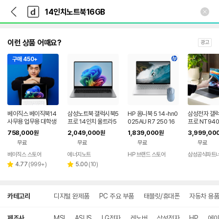
뒤
다
본문 바로가기
다
로
나
나
가
와
와
기
메
인
이런 상품 어때요?
광고
구매 450+
베이직스 베이직북14
삼성노트북 갤럭시북5
HP 옴니북 5 14-hn0
삼성전자 갤
사무용 업무용 대학생
프로 14인치 울트라5
025AU R7 250 16
프로 NT940
인강용 가벼운 노트북
16GB 256GB Win11
GB 1TB AI 노트북
51A 울트라5 
758,000
2,049,000
1,839,000
3,999,00
원
원
원
휴대용 저가 싼
사무용 터치스크린 고
TB 가벼운 
무료
무료
무료
무료
해상도
베이직스 스토어
에너지노트
HP 브랜드 스토어
네이버
리
리
페이
4.77
(
999+
)
5.00
(
10
)
별
별
뷰
뷰
점
점
수
수
상
카테고리
디지털 완제품
PC 주요 부품
태블릿/휴대폰
자동차 용품
세
검
색
제조사
MSI
ASUS
LG전자
레노버
삼성전자
HP
에이