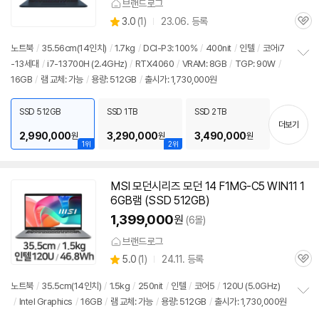
브랜드로그
상
3.0
(
1)
23.06. 등록
관
별
품
심
점
노트북
/
35.56cm(
14인치
)
/
1.7kg
/
DCI-P3: 100%
/
400nit
/
인텔
/
코어i7
리
-13세대
/
i7-13700H (2.4GHz)
/
RTX4060
/
VRAM: 8GB
/
TGP: 90W
/
정
뷰
16GB
/
램 교체: 가능
/
용량: 512GB
/
출시가: 1,730,000원
보
펼
치
SSD 512GB
SSD 1TB
SSD 2TB
기
더보기
2,990,000
3,290,000
3,490,000
원
원
원
1위
2위
MSI 모던시리즈 모던 14 F1MG-C5 WIN11
1
6GB
램 (SSD 512GB)
1,399,000
원
(6몰)
브랜드로그
상
5.0
(
1)
24.11. 등록
관
별
품
심
점
노트북
/
35.5cm(
14인치
)
/
1.5kg
/
250nit
/
인텔
/
코어5
/
120U (5.0GHz)
리
/
Intel Graphics
/
16GB
/
램 교체: 가능
/
용량: 512GB
/
출시가: 1,730,000원
정
뷰
보