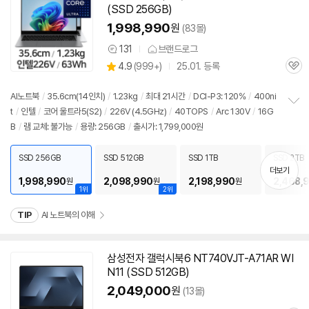
(SSD 256GB)
영
상
1,998,990
원
(83몰)
131
브랜드로그
상
상
4.9
(
999+)
25.01. 등록
품
관
별
의
품
심
점
견
리
AI
노트북
/
35.6cm(
14인치
)
/
1.23kg
/
최대 21시간
/
DCI-P3: 120%
/
400ni
뷰
t
/
인텔
/
코어 울트라5(S2)
/
226V (4.5GHz)
/
40TOPS
/
Arc 130V
/
16G
정
B
/
램 교체: 불가능
/
용량: 256GB
/
출시가: 1,799,000원
보
펼
치
SSD 256GB
SSD 512GB
SSD 1TB
SSD 2TB
기
더보기
1,998,990
2,098,990
2,198,990
2,468,
원
원
원
1위
2위
TIP
AI 노트북의 이해
삼성전자 갤럭시북6 NT740VJT-A71AR WI
N11 (SSD 512GB)
2,049,000
원
(13몰)