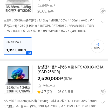
브랜드로그
26.05. 등록
관
심
노트북
/
35.56cm(
14인치
)
/
1.46kg
/
sRGB: 100%
/
400nit
/
AMD
/
라이
젠7(Zen4)
/
260 (5.1GHz)
/
16TOPS
/
RTX5060
/
VRAM: 8GB
/
TGP: 1
정
05W
/
16GB
/
램 교체: 불가능
/
용량: 512GB
/
출시가: 2,499,000원
보
펼
치
SSD 512GB
기
+3
더보기
1,999,000
원
1위
삼성전자 갤럭시북6 프로 NT940XJG-K51A
(SSD 256GB)
2,520,000
원
(67몰)
브랜드로그
상
4.7
(
70)
26.02. 등록
관
별
품
심
점
AI
노트북
/
35.6cm(
14인치
)
/
1.24kg
/
최대 30시간
/
DCI-P3: 120%
/
500ni
리
t
/
인텔
/
코어 울트라5(S3)
/
338H (4.7GHz)
/
47TOPS
/
Arc B370
/
16G
정
뷰