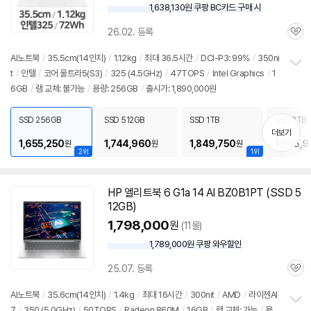
1,638,130원 쿠팡 BC카드 구매 시
와
우
26.02. 등록
할
관
인
심
AI
노트북
/
35.5cm(
14인치
)
/
1.12kg
/
최대 36.5시간
/
DCI-P3: 99%
/
350ni
가
t
/
인텔
/
코어 울트라5(S3)
/
325 (4.5GHz)
/
47TOPS
/
Intel Graphics
/
1
정
6GB
/
램 교체: 불가능
/
용량: 256GB
/
출시가: 1,890,000원
보
펼
치
SSD 256GB
SSD 512GB
SSD 1TB
SSD 2TB
기
더보기
1,655,250
1,744,960
1,849,750
1,955,
원
원
원
2위
1위
HP 엘리트북 6 G1a 14 AI BZ0B1PT (SSD 5
12GB)
1,798,000
원
(11몰)
1,789,000원 쿠팡 와우할인
와
우
25.07. 등록
할
관
인
심
AI
노트북
/
35.6cm(
14인치
)
/
1.4kg
/
최대 16시간
/
300nit
/
AMD
/
라이젠AI
가
7
/
350 (5.0GHz)
/
50TOPS
/
Radeon 860M
/
16GB
/
램 교체: 가능
/
용