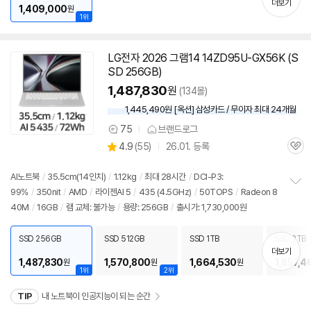
더보기
1,409,000
원
세부정보 열기/접기
1위
LG전자 2026 그램14 14ZD95U-GX56K (S
SD 256GB)
1,487,830
원
(134몰)
1,445,490원 [옥션] 삼성카드 / 무이자 최대 24개월
75
브랜드로그
상
상
4.9
(
55)
26.01. 등록
품
관
별
의
품
심
점
견
리
AI
노트북
/
35.5cm(
14인치
)
/
1.12kg
/
최대 28시간
/
DCI-P3:
뷰
99%
/
350nit
/
AMD
/
라이젠AI 5
/
435 (4.5GHz)
/
50TOPS
/
Radeon 8
정
40M
/
16GB
/
램 교체: 불가능
/
용량: 256GB
/
출시가: 1,730,000원
보
펼
치
SSD 256GB
SSD 512GB
SSD 1TB
SSD 2TB
기
더보기
1,487,830
1,570,800
1,664,530
1,857,4
원
원
원
1위
2위
TIP
내 노트북이 인공지능이 되는 순간