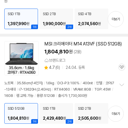
원
보
펼
치
SSD 1TB
SSD 2TB
SSD 4TB
기
더보기
1,397,990
1,990,000
2,074,560
원
원
원
1위
2위
MSI 크리에이터 M14 A13VF (SSD 512GB)
1,804,810
원
(2몰)
브랜드로그
상
4.7
(
6)
24.04. 등록
관
별
품
심
점
리
노트북
/
35.56cm(
14인치
)
/
1.6kg
/
DCI-P3: 100%
/
400nit
/
인텔
/
코어i7
뷰
-13세대
/
i7-13620H (2.4GHz)
/
RTX4060
/
VRAM: 8GB
/
TGP: 45W
/
정
16GB
/
램 교체: 가능
/
용량: 512GB
/
출시가: 1,730,000원
보
펼
치
SSD 512GB
SSD 1TB
SSD 2TB
기
더보기
1,804,810
2,429,480
2,505,600
원
원
원
1위
2위