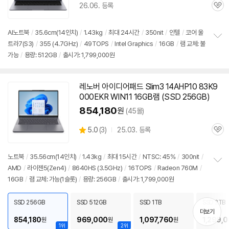
26.06. 등록
관
심
AI
노트북
/
35.6cm(
14인치
)
/
1.43kg
/
최대 24시간
/
350nit
/
인텔
/
코어 울
트라7(S3)
/
355 (4.7GHz)
/
49TOPS
/
Intel Graphics
/
16GB
/
램 교체: 불
정
가능
/
용량: 512GB
/
출시가: 1,799,000원
보
펼
치
기
레노버 아이디어패드 Slim3 14AHP10 83K9
000EKR WIN11
16GB
램 (SSD 256GB)
854,180
원
(45몰)
상
5.0
(
3)
25.03. 등록
관
별
품
심
점
리
노트북
/
35.56cm(
14인치
)
/
1.43kg
/
최대 15시간
/
NTSC: 45%
/
300nit
/
뷰
AMD
/
라이젠5(Zen4)
/
8640HS (3.5GHz)
/
16TOPS
/
Radeon 760M
/
정
16GB
/
램 교체: 가능(1슬롯)
/
용량: 256GB
/
출시가: 1,799,000원
보
펼
치
SSD 256GB
SSD 512GB
SSD 1TB
SSD 2TB
기
더보기
854,180
969,000
1,097,760
1,299,
원
원
원
1위
2위