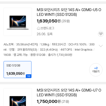
MSI 모던시리즈 모던 14S AI+ G3MG-U5 O
LED WIN11 (SSD 512GB)
1,639,050
원
(29몰)
브랜드로그
26.06. 등록
관
심
AI
노트북
/
35.56cm(
14인치
)
/
1.38kg
/
최대 20시간
/
DCI-P3: 100%
/
300
nit
/
인텔
/
코어 울트라5(S3)
/
322 (4.4GHz)
/
46TOPS
/
Intel Graphics
/
정
16GB
/
램 교체: 가능
/
용량: 512GB
/
출시가: 1,730,000원
보
펼
치
SSD 512GB
기
+2
더보기
1,639,050
원
1위
MSI 모던시리즈 모던 14S AI+ G3MG-U7 O
LED WIN11 (SSD 512GB)
1,750,000
원
(21몰)