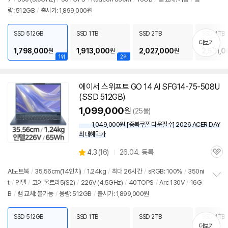
정
량: 512GB
/
출시가: 1,899,000원
보
펼
치
SSD 512GB
SSD 1TB
SSD 2TB
SSD 4TB
기
더보기
1,798,000
1,913,000
2,027,000
2,531,0
원
원
원
1위
2위
에이서 스위프트 GO 14 AI SFG14-75-508U
(SSD 512GB)
1,099,000
원
(25몰)
1,049,000원 [중복쿠폰 다운필수] 2026 ACER DAY
최대혜택가
상
4.3
(
16)
26.04. 등록
관
별
품
심
점
AI
노트북
/
35.56cm(
14인치
)
/
1.24kg
/
최대 26시간
/
sRGB: 100%
/
350ni
리
t
/
인텔
/
코어 울트라5(S2)
/
226V (4.5GHz)
/
40TOPS
/
Arc 130V
/
16G
정
뷰
B
/
램 교체: 불가능
/
용량: 512GB
/
출시가: 1,899,000원
보
펼
치
SSD 512GB
SSD 1TB
SSD 2TB
SSD 4TB
기
더보기