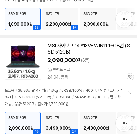
보
펼
치
SSD 512GB
SSD 1TB
SSD 2TB
SSD 4TB
기
더보기
1,890,000
2,290,000
2,390,000
2,990,
원
원
원
2위
1위
MSI 사이보그 14 A13VF WIN11
16GB
램 (S
SD 512GB)
2,090,000
원
(6몰)
브랜드로그
24.04. 등록
관
심
노트북
/
35.56cm(
14인치
)
/
1.6kg
/
sRGB: 100%
/
400nit
/
인텔
/
코어i7-1
3세대
/
i7-13620H (2.4GHz)
/
RTX4060
/
VRAM: 8GB
/
16GB
/
램 교체:
정
가능
/
용량: 512GB
/
출시가: 1,730,000원
보
펼
치
SSD 512GB
SSD 1TB
SSD 2TB
SSD 4TB
기
더보기
2,090,000
3,490,000
2,490,000
2,699,
원
원
원
1위
2위