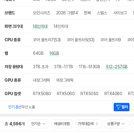
브랜드
모던시리즈
2026 그램14
젠북
스텔스
사이보그
화면 크기대
16인치대
14인치대
CPU 종류
코어 울트라7(S3)
코어 울트라5(S3)
코어 울트라9
코어
램
64GB
16GB
저장 용량대
3TB 초과
3TB~1.1TB
1TB~513GB
512~257GB
GPU 종류
내장그래픽
외장그래픽
GPU 칩셋
RTX5080
RTX5060
RTX5050
RTX4080
RT
인기 옵션
우선 노출
필터
총
4,596
개
인기순
배송비포함
가격대검색
상품구분