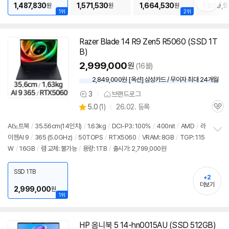
1,487,830
1,571,530
1,664,530
1,809,9
원
원
원
1위
2위
Razer Blade 14 R9 Zen5 R5060 (SSD 1T
B)
2,999,000
원
(16몰)
2,849,000원 [옥션] 삼성카드 / 무이자 최대 24개월
3
브랜드로그
상
상
5.0
(
1)
26.02. 등록
품
관
별
의
품
심
점
견
AI
노트북
/
35.56cm(
14인치
)
/
1.63kg
/
DCI-P3: 100%
/
400nit
/
AMD
/
라
리
이젠AI 9
/
365 (5.0GHz)
/
50TOPS
/
RTX5060
/
VRAM: 8GB
/
TGP: 115
정
뷰
W
/
16GB
/
램 교체: 불가능
/
용량: 1TB
/
출시가: 2,799,000원
보
펼
치
SSD 1TB
기
+2
더보기
2,999,000
원
1위
HP 옴니북 5 14-hn0015AU (SSD 512GB)