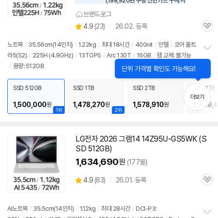
1,198,920원 쿠팡 신한카드 구매 시
와
우
브랜드로그
할
상
4.9
(
23)
26.02. 등록
인
관
별
가
품
심
점
노트북
/
35.56cm(
14인치
)
/
1.22kg
/
최대 18시간
/
400nit
/
인텔
/
코어 울트
리
라5(S2)
/
225H (4.9GHz)
/
13TOPS
/
Arc 130T
/
16GB
/
램 교체: 불가능
정
뷰
/
용량: 512GB
보
펼
치
SSD 512GB
SSD 1TB
SSD 2TB
SSD 4TB
기
더보기
1,500,000
1,478,270
1,578,910
2,439,
원
원
원
1위
2위
LG전자 2026 그램14 14Z95U-GS5WK (S
SD 512GB)
1,634,690
원
(177몰)
상
4.9
(
83)
26.01. 등록
관
별
품
심
점
리
AI
노트북
/
35.5cm(
14인치
)
/
1.12kg
/
최대 28시간
/
DCI-P3:
뷰