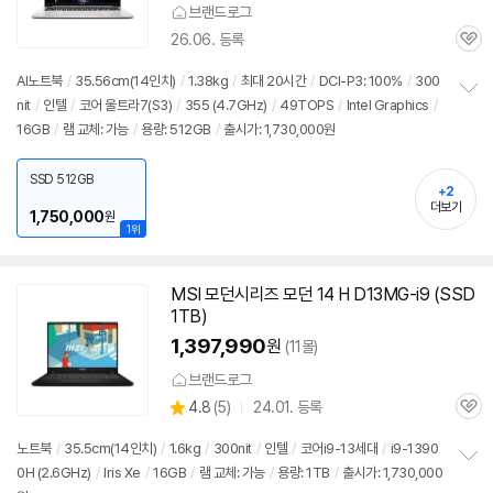
브랜드로그
26.06. 등록
관
심
AI
노트북
/
35.56cm(
14인치
)
/
1.38kg
/
최대 20시간
/
DCI-P3: 100%
/
300
nit
/
인텔
/
코어 울트라7(S3)
/
355 (4.7GHz)
/
49TOPS
/
Intel Graphics
/
정
16GB
/
램 교체: 가능
/
용량: 512GB
/
출시가: 1,730,000원
보
펼
치
SSD 512GB
기
+2
더보기
1,750,000
원
1위
MSI 모던시리즈 모던 14 H D13MG-i9 (SSD
1TB)
1,397,990
원
(11몰)
브랜드로그
상
4.8
(
5)
24.01. 등록
관
별
품
심
점
노트북
/
35.5cm(
14인치
)
/
1.6kg
/
300nit
/
인텔
/
코어i9-13세대
/
i9-1390
리
0H (2.6GHz)
/
Iris Xe
/
16GB
/
램 교체: 가능
/
용량: 1TB
/
출시가: 1,730,000
정
뷰