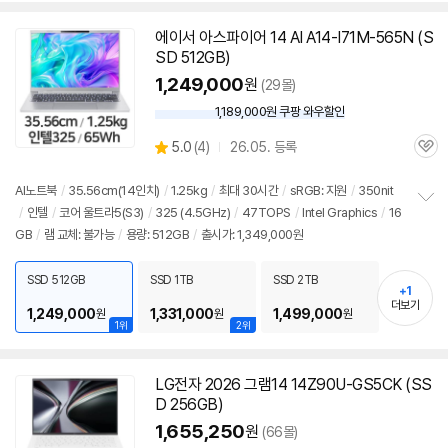
에이서 아스파이어 14 AI A14-I71M-565N (S
SD 512GB)
1,249,000
원
(29몰)
1,189,000원 쿠팡 와우할인
와
우
상
5.0
(
4)
26.05. 등록
할
관
별
인
품
심
점
가
리
AI
노트북
/
35.56cm(
14인치
)
/
1.25kg
/
최대 30시간
/
sRGB: 지원
/
350nit
뷰
/
인텔
/
코어 울트라5(S3)
/
325 (4.5GHz)
/
47TOPS
/
Intel Graphics
/
16
정
GB
/
램 교체: 불가능
/
용량: 512GB
/
출시가: 1,349,000원
보
펼
치
SSD 512GB
SSD 1TB
SSD 2TB
기
+1
더보기
1,249,000
1,331,000
1,499,000
원
원
원
1위
2위
LG전자 2026 그램14 14Z90U-GS5CK (SS
D 256GB)
1,655,250
원
(66몰)