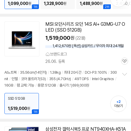
1,099,000
1,328,900
1,488,900
2,400,
원
원
원
1위
2위
MSI 모던시리즈 모던 14S AI+ G3MG-U7 O
LED (SSD 512GB)
1,519,000
원
(22몰)
1,412,670원 [옥션] 삼성카드 / 무이자 최대 24개월
브랜드로그
26.06. 등록
관
심
AI
노트북
/
35.56cm(
14인치
)
/
1.38kg
/
최대 20시간
/
DCI-P3: 100%
/
300
nit
/
인텔
/
코어 울트라7(S3)
/
355 (4.7GHz)
/
49TOPS
/
Intel Graphics
/
정
16GB
/
램 교체: 가능
/
용량: 512GB
/
출시가: 1,699,000원
보
펼
치
SSD 512GB
기
+2
더보기
1,519,000
원
1위
삼성전자 갤럭시북5 프로 NT940XHA-K51A
동