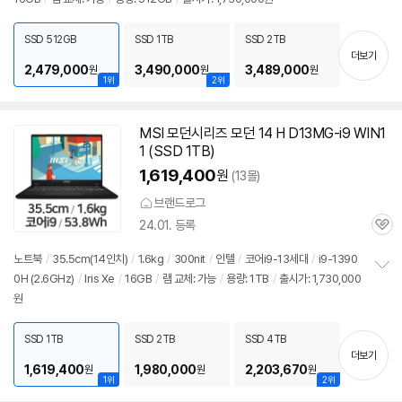
보
펼
치
SSD 512GB
SSD 1TB
SSD 2TB
기
더보기
2,479,000
3,490,000
3,489,000
원
원
원
1위
2위
MSI 모던시리즈 모던 14 H D13MG-i9 WIN1
1 (SSD 1TB)
1,619,400
원
(13몰)
브랜드로그
24.01. 등록
관
심
노트북
/
35.5cm(
14인치
)
/
1.6kg
/
300nit
/
인텔
/
코어i9-13세대
/
i9-1390
0H (2.6GHz)
/
Iris Xe
/
16GB
/
램 교체: 가능
/
용량: 1TB
/
출시가: 1,730,000
정
원
보
펼
치
SSD 1TB
SSD 2TB
SSD 4TB
기
더보기
1,619,400
1,980,000
2,203,670
원
원
원
1위
2위