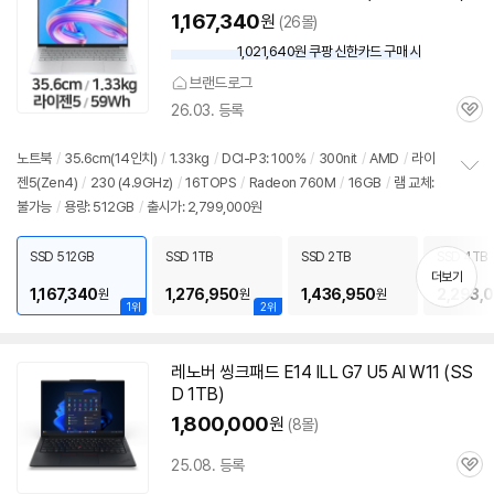
1,167,340
원
(26몰)
1,021,640원 쿠팡 신한카드 구매 시
와
우
브랜드로그
할
26.03. 등록
인
관
가
심
노트북
/
35.6cm(
14인치
)
/
1.33kg
/
DCI-P3: 100%
/
300nit
/
AMD
/
라이
젠5(Zen4)
/
230 (4.9GHz)
/
16TOPS
/
Radeon 760M
/
16GB
/
램 교체:
정
불가능
/
용량: 512GB
/
출시가: 2,799,000원
보
펼
치
SSD 512GB
SSD 1TB
SSD 2TB
SSD 4TB
기
더보기
1,167,340
1,276,950
1,436,950
2,293,
원
원
원
1위
2위
레노버 씽크패드 E14 ILL G7 U5 AI W11 (SS
D 1TB)
1,800,000
원
(8몰)
25.08. 등록
관
심