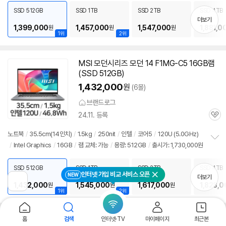
펼
SSD 512GB
SSD 1TB
SSD 2TB
SSD 4TB
치
더보기
기
1,399,000
1,457,000
1,547,000
1,881,0
원
원
원
1위
2위
MSI 모던시리즈 모던 14 F1MG-C5
16GB
램
(SSD 512GB)
1,432,000
원
(6몰)
브랜드로그
24.11. 등록
관
심
노트북
/
35.5cm(
14인치
)
/
1.5kg
/
250nit
/
인텔
/
코어5
/
120U (5.0GHz)
/
Intel Graphics
/
16GB
/
램 교체: 가능
/
용량: 512GB
/
출시가: 1,730,000원
정
보
펼
SSD 512GB
SSD 1TB
SSD 2TB
SSD 4TB
인터넷 가입 비교 서비스 오픈
치
NEW
더보기
닫기
기
이
1,432,000
1,545,000
1,617,000
1,828,0
원
원
원
전
1위
2위
페
이
지
홈
검색
인터넷·TV
마이페이지
최근본
로
MSI 모던시리즈 모던14 A10M-i5
16GB
램 (S