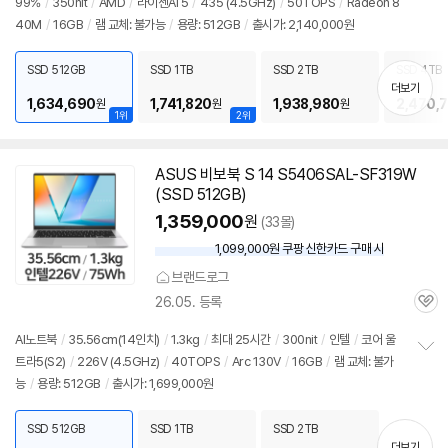
99%
/
350nit
/
AMD
/
라이젠AI 5
/
435 (4.5GHz)
/
50TOPS
/
Radeon 8
정
40M
/
16GB
/
램 교체: 불가능
/
용량: 512GB
/
출시가: 2,140,000원
보
펼
치
SSD 512GB
SSD 1TB
SSD 2TB
SSD 4TB
기
더보기
1,634,690
1,741,820
1,938,980
2,470,
원
원
원
1위
2위
ASUS 비보북 S 14 S5406SAL-SF319W
(SSD 512GB)
1,359,000
원
(33몰)
1,099,000원 쿠팡 신한카드 구매 시
와
우
브랜드로그
할
26.05. 등록
인
관
가
심
AI
노트북
/
35.56cm(
14인치
)
/
1.3kg
/
최대 25시간
/
300nit
/
인텔
/
코어 울
트라5(S2)
/
226V (4.5GHz)
/
40TOPS
/
Arc 130V
/
16GB
/
램 교체: 불가
정
능
/
용량: 512GB
/
출시가: 1,699,000원
보
펼
치
SSD 512GB
SSD 1TB
SSD 2TB
기
더보기