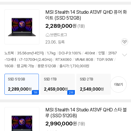
MSI Stealth 14 Studio A13VF QHD 퓨어 화
이트 (SSD 512GB)
2,289,000
원
(1몰)
브랜드로그
23.06. 등록
관
심
노트북
/
35.56cm(
14인치
)
/
1.7kg
/
DCI-P3: 100%
/
400nit
/
인텔
/
코어i7
-13세대
/
i7-13700H (2.4GHz)
/
RTX4060
/
VRAM: 8GB
/
TGP: 90W
/
정
16GB
/
램 교체: 가능
/
용량: 512GB
/
출시가: 1,730,000원
보
펼
치
SSD 512GB
SSD 1TB
SSD 2TB
기
더보기
2,289,000
2,459,000
2,549,000
원
원
원
1위
2위
MSI Stealth 14 Studio A13VF QHD 스타 블
루 (SSD 512GB)
2,990,000
원
(1몰)