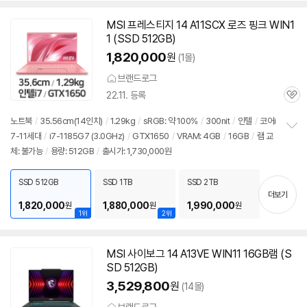
MSI 프레스티지 14 A11SCX 로즈 핑크 WIN1
1 (SSD 512GB)
1,820,000
원
(1몰)
브랜드로그
22.11. 등록
관
심
노트북
/
35.56cm(
14인치
)
/
1.29kg
/
sRGB: 약 100%
/
300nit
/
인텔
/
코어i
7-11세대
/
i7-1185G7 (3.0GHz)
/
GTX1650
/
VRAM: 4GB
/
16GB
/
램 교
정
체: 불가능
/
용량: 512GB
/
출시가: 1,730,000원
보
펼
치
SSD 512GB
SSD 1TB
SSD 2TB
기
더보기
1,820,000
1,880,000
1,990,000
원
원
원
1위
2위
MSI 사이보그 14 A13VE WIN11
16GB
램 (S
SD 512GB)
3,529,800
원
(14몰)