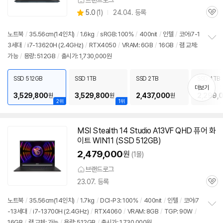
브랜드로그
상
5.0
(
1)
24.04. 등록
관
별
품
심
점
리
노트북
/
35.56cm(
14인치
)
/
1.6kg
/
sRGB: 100%
/
400nit
/
인텔
/
코어i7-1
뷰
3세대
/
i7-13620H (2.4GHz)
/
RTX4050
/
VRAM: 6GB
/
16GB
/
램 교체:
정
가능
/
용량: 512GB
/
출시가: 1,730,000원
보
펼
치
SSD 512GB
SSD 1TB
SSD 2TB
SSD 4TB
기
더보기
3,529,800
3,529,800
2,437,000
2,299,
원
원
원
2위
1위
MSI Stealth 14 Studio A13VF QHD 퓨어 화
이트 WIN11 (SSD 512GB)
2,479,000
원
(1몰)
브랜드로그
23.07. 등록
관
심
노트북
/
35.56cm(
14인치
)
/
1.7kg
/
DCI-P3: 100%
/
400nit
/
인텔
/
코어i7
-13세대
/
i7-13700H (2.4GHz)
/
RTX4060
/
VRAM: 8GB
/
TGP: 90W
/
정
16GB
/
램 교체: 가능
/
용량: 512GB
/
출시가: 1,730,000원