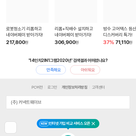
로봇청소기 리폼하고
리폼+직배수 설치하고
방수 고어텍스 등
네이버페이 받아가자!
네이버페이 받아가자!
디스커버리 특가!
217,800
306,900
37%
71,110
원
원
원
'14인치2IN1그램2020년' 검색결과 어떠셨나요?
만족해요
아쉬워요
PC버전
로그인
개인정보처리방침
고객센터
(주) 커넥트웨이브
인터넷 가입 비교 서비스 오픈
NEW
닫기
이
전