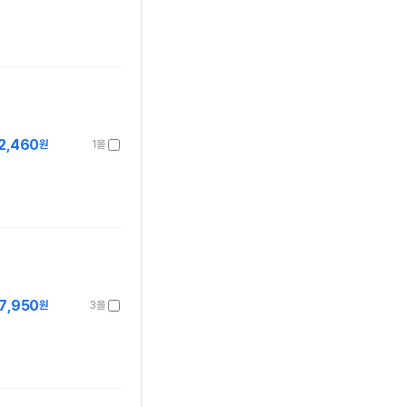
2,460
원
1몰
7,950
원
3몰