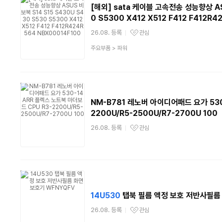
[해외] sata 케이블 고속전송 성능향상 AS
0 S5300 X412 X512 F412 F412R
26.08. 등록
관심
관심상품
상
주요부품
>
파워
품
분
류
NM-B781 레노버 아이디어패드 요가 530
2200U/R5-2500U/R7-2700U 100
26.08. 등록
관심
관심상품
14U530
탭북 필름 액정 보호 저반사필름
26.08. 등록
관심
관심상품