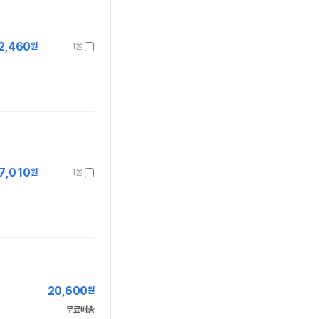
2,460
원
1몰
7,010
원
1몰
20,600
원
무료배송