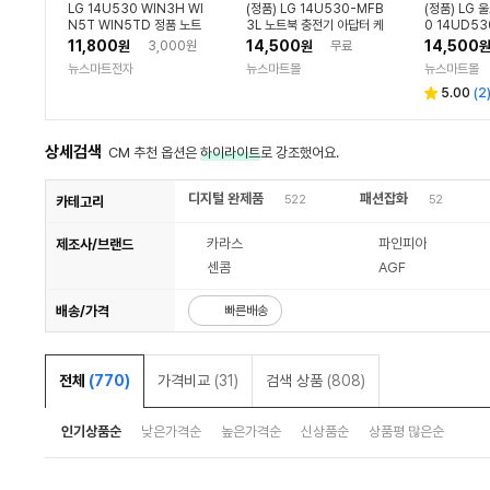
LG 14U530 WIN3H WI
(정품) LG 14U530-MFB
(정품) LG 
N5T WIN5TD 정품 노트
3L 노트북 충전기 아답터 케
0 14UD53
북 어댑터 아답터 아답타 어
이블
전원 아답터 충
11,800
14,500
14,500
원
3,000원
원
무료
답터 충전기 19V 2.1A
1A 40W)
뉴스마트전자
뉴스마트몰
뉴스마트몰
5.00
(
2
상세검색
CM 추천 옵션은
하이라이트
로 강조했어요.
디지털 완제품
패션잡화
522
52
카테고리
카라스
파인피아
제조사/브랜드
센콤
AGF
배송/가격
빠른배송
전체
(770)
가격비교
(31)
검색 상품
(808)
인기상품순
낮은가격순
높은가격순
신상품순
상품평 많은순