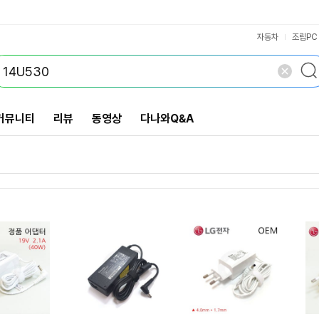
VS검색
개 담김
삭제
검색
닫기
닫기
자동차
조립PC
커뮤니티
리뷰
동영상
다나와Q&A