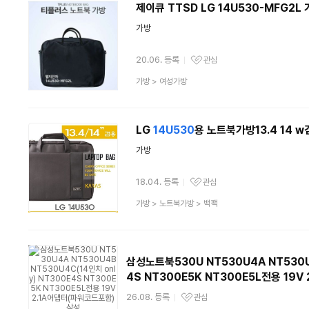
제이큐 TTSD LG 14U530-MFG2L 가
가방
20.06. 등록
관심
관심상품
상
가방
>
여성가방
품
분
류
LG
14U530
용 노트북가방13.4 14 w
가방
18.04. 등록
관심
관심상품
상
가방
>
노트북가방
>
백팩
품
분
류
삼성노트북530U NT530U4A NT530U4
4S NT300E5K NT300E5L전용 19
26.08. 등록
관심
관심상품