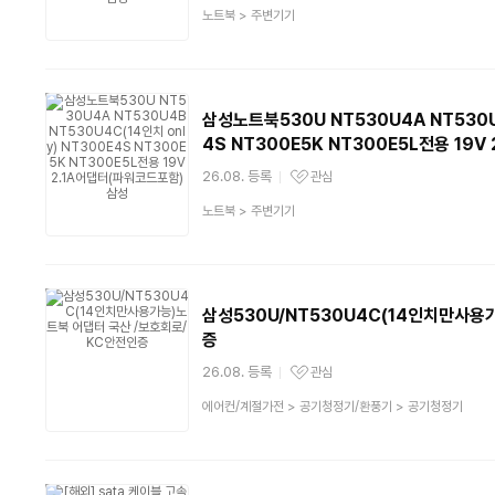
상
노트북
>
주변기기
품
분
류
삼성노트북530U NT530U4A NT530U4
4S NT300E5K NT300E5L전용 19
26.08. 등록
관심
관심상품
상
노트북
>
주변기기
품
분
류
삼성530U/NT530U4C(14인치만사용
증
26.08. 등록
관심
관심상품
상
에어컨/계절가전
>
공기청정기/환풍기
>
공기청정기
품
분
류