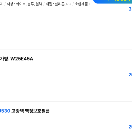
방지
/
색상 : 화이트, 블루, 블랙
/
재질 : 실리콘, PU
/
호환제품 :
3
 가방. W25E45A
2
U530
고광택 액정보호필름
2