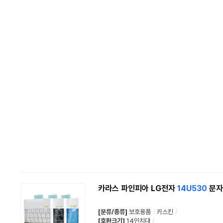
카라스 파인피아 LG전자
14U530
문자
[분류/종류]
보호용품
/
키스킨
/
[호환크기]
14인치대
/