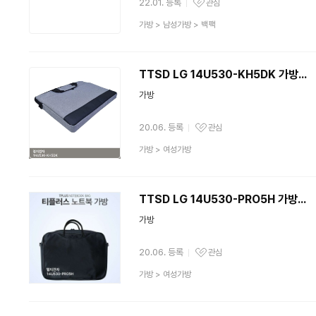
22.01. 등록
관심
관심상품
상
가방
>
남성가방
>
백팩
품
분
류
TTSD LG 14U530-KH5DK 가방...
가방
20.06. 등록
관심
관심상품
상
가방
>
여성가방
품
분
류
TTSD LG 14U530-PRO5H 가방...
가방
20.06. 등록
관심
관심상품
상
가방
>
여성가방
품
분
류