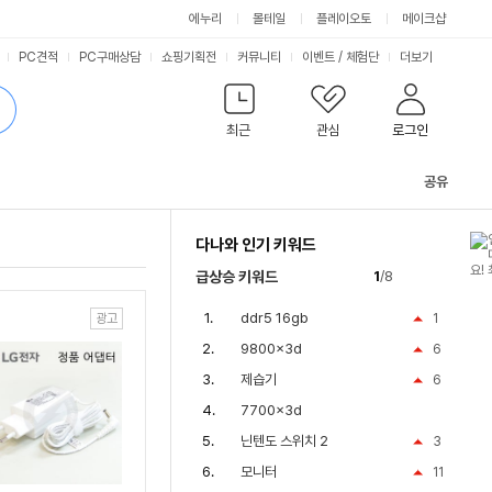
에누리
몰테일
플레이오토
메이크샵
PC견적
PC구매상담
쇼핑기획전
커뮤니티
이벤트
/
체험단
더보기
최근
관심
로그인
공유
관
련
다나와 인기 키워드
컨
텐
급상승 키워드
1
/8
츠
ddr5 16gb
1
9800x3d
6
제습기
6
7700x3d
닌텐도 스위치 2
3
모니터
11