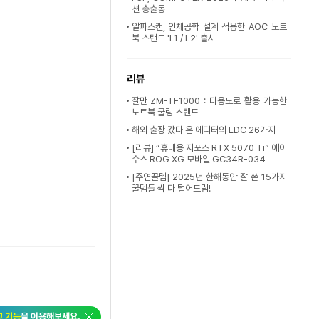
션 총출동
알파스캔, 인체공학 설계 적용한 AOC 노트
북 스탠드 'L1 / L2' 출시
리뷰
잘만 ZM-TF1000 : 다용도로 활용 가능한
노트북 쿨링 스탠드
해외 출장 갔다 온 에디터의 EDC 26가지
[리뷰] “휴대용 지포스 RTX 5070 Ti” 에이
수스 ROG XG 모바일 GC34R-034
[주연꿀템] 2025년 한해동안 잘 쓴 15가지
꿀템들 싹 다 털어드림!
교 기능
을 이용해보세요.