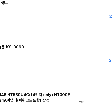
방...
3
겸용 KS-3099
2
B NT530U4C(14인치 only) NT300E
V 2.1A어댑터(파워코드포함) 삼성
쿠팡