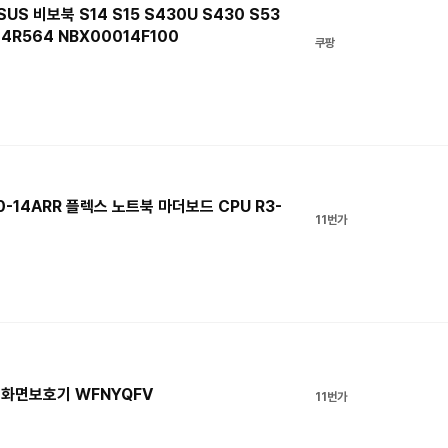
US 비보북 S14 S15 S430U S430 S53
424R564 NBX00014F100
쿠팡
-14ARR 플렉스 노트북 마더보드 CPU R3-
11번가
 화면보호기 WFNYQFV
11번가