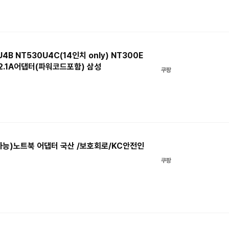
B NT530U4C(14인치 only) NT300E
V 2.1A어댑터(파워코드포함) 삼성
쿠팡
가능)노트북 어댑터 국산 /보호회로/KC안전인
쿠팡