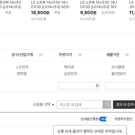
울트라북 14U53
LG 노트북 14U530 14U
LG 노트북 14U530 14U
LG
0 (LG14U53)
D530 (LG14U53) ADS-
D530 (LG14U53) 19V
3H
전기 (19V 2.
65BI-19-3 호환 아답터 충
2.1A 호환 아답터 충전기 케
U5
16,800
9,800
11
원
무료
원
무료
원
3,000원
전기 전원 케이블
이블
정품
뉴스마트몰
뉴스마트몰
뉴
아답
)
공구/산업기계
주변기기
생활가전
30
24
16
LG전자
제이큐
오너클랜
젠피엠
삼성전자
올인원PC
원
~
쇼핑몰 선택
결과 내 검색
상세옵션펼침
쿠팡와우할인
상품 상세 옵션이 펼쳐진 상태로 보여집니다.