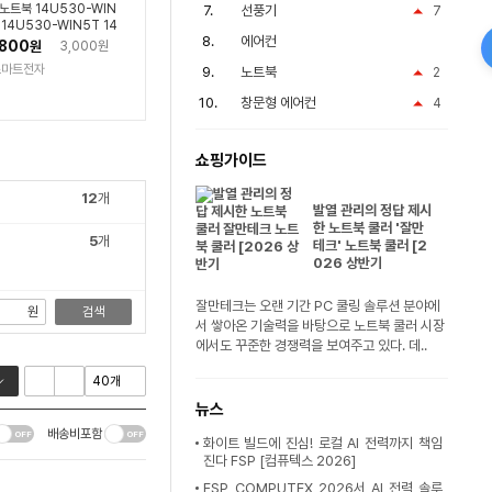
 노트북 14U530-WIN
선풍기
7
 14U530-WIN5T 14
에어컨
30-WIN5TD 울트라북
,800
원
3,000원
 일체형 어댑터 아답터
스마트전자
노트북
2
타 충전기 19V 2.1A
창문형 에어컨
4
쇼핑가이드
12
개
발열 관리의 정답 제시
한 노트북 쿨러 '잘만
5
개
테크' 노트북 쿨러 [2
026 상반기
잘만테크는 오랜 기간 PC 쿨링 솔루션 분야에
원
검색
서 쌓아온 기술력을 바탕으로 노트북 쿨러 시장
에서도 꾸준한 경쟁력을 보여주고 있다. 데..
뉴스
배송비포함
화이트 빌드에 진심! 로컬 AI 전력까지 책임
진다 FSP [컴퓨텍스 2026]
FSP, COMPUTEX 2026서 AI 전력 솔루