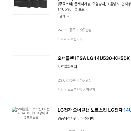
[주요스펙]
물세척가능, 오염방지, 소음방지, 먼지
14U530- 등 호환
닫기
24.12. 등록
관심
관심상품
상
노트북
>
주변기기
품
분
류
오너클랜 ITSA LG 14U530-KH5DK
노트북파우치
23.07. 등록
관심
관심상품
상
가방
>
노트북가방
>
파우치
품
분
류
LG전자 오너클랜 노트스킨 LG전자
14
명품남성가방
/
남성백팩