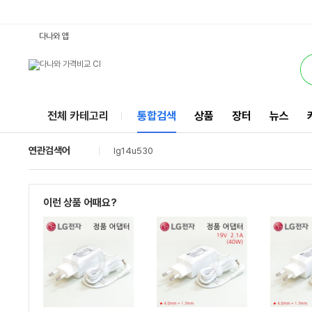
14U530 : 다나와 통합검색
별점
검색될 최소 가격 입력
검색될 최대 가격 입력
리뷰수
서비스
다나와 앱
전체 카테고리
통합검색
상품
장터
뉴스
연관검색어
lg14u530
이런 상품 어때요?