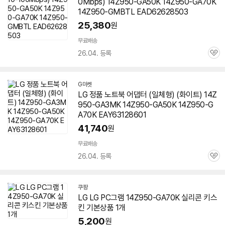
0Mbps) 14Z950-GA50K 14Z950-GA70K
14Z950-GMBTL EAD62628503
25,380
원
무료배송
26.04. 등록
관
심
G마켓
LG 정품 노트북 어댑터 (일체형) (화이트) 14Z
950-GA3MK 14Z950-GA50K 14Z950-G
A70K EAY63128601
41,740
원
무료배송
26.04. 등록
관
심
쿠팡
LG LG PC그램 14Z950-GA70K 실리콘 키스
킨 기본상품 1개
5,200
원