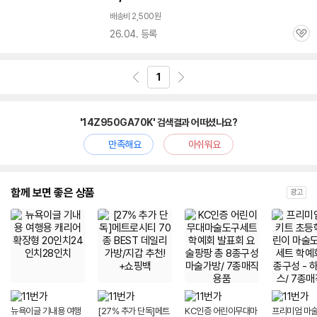
배송비 2,500원
26.04. 등록
관
심
1
'14Z950GA70K' 검색결과 어떠셨나요?
만족해요
아쉬워요
함께 보면 좋은 상품
광고
뉴욕이글 기내용 여행
[27% 추가 단독]메트
KC인증 어린이무대마
프리미엄 마술