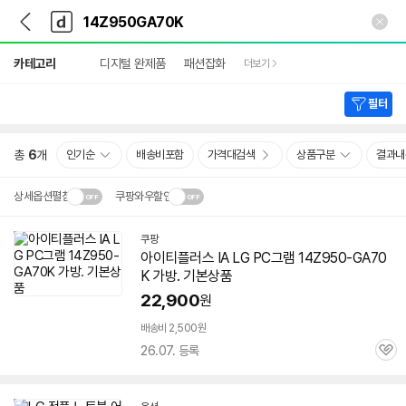
뒤
다
본문 바로가기
다
로
나
나
가
와
와
상
기
메
카테고리
디지털 완제품
패션잡화
더보기
세
인
검
색
필터
총
6
개
인기순
배송비포함
가격대검색
상품구분
결과내
상세옵션펼침
쿠팡와우할인
설치 환경·지역에 따라
쿠팡
닫
배송·설치비가 달라집니다.
아이티플러스 IA LG PC그램 14Z950-GA70
기
K 가방. 기본상품
22,900
원
배송비 2,500원
26.07. 등록
관
심