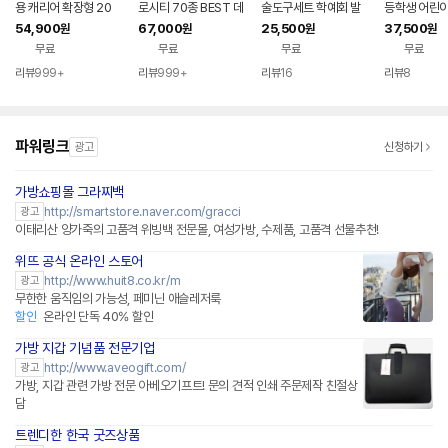
용 캐리어 확장형 20
로시티 70종 BEST 데
술도구세트 학예회 발
등학생 어린이
인치24인치28인치
일리 가방/지갑 추천!
표회 요술팡팡 총 8종
구가방세트 학
54,900
67,000
25,500
37,500
원
원
원
원
+쇼핑백
구성 마술가방/ 7종매
8종구성 - 
무료
무료
무료
무료
직용품
스/ 7종매직
리뷰
999+
리뷰
999+
리뷰
16
리뷰
8
파워링크
광고
신청하기
가방쇼핑몰 그라찌백
네이버페이 플러스
http://smartstore.naver.com/gracci
광고
이태리산 양가죽의 고품격 위빙백 전문몰, 여성가방, 수제품, 고품격 선물추천!
위뜨 공식 온라인 스토어
네이버페이 플러스
http://www.huit8.co.kr/m
광고
무한한 움직임의 가능성, 페미닌 애슬레저룩
할인
온라인 단독 40% 할인
가방 지갑 기념품 전문기업
http://www.aveogift.com/
광고
가방, 지갑 관련 가방 전문 아베오기프트! 문의 견적 인쇄 주문제작 친절상
담
트렌디한 한국 굿즈상품