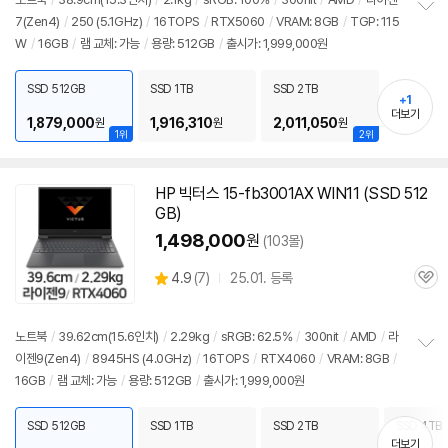
7(Zen4)
/
250 (5.1GHz)
/
16TOPS
/
RTX5060
/
VRAM: 8GB
/
TGP: 115
정
W
/
16GB
/
램 교체: 가능
/
용량: 512GB
/
출시가: 1,999,000원
보
펼
치
SSD 512GB
SSD 1TB
SSD 2TB
기
+1
더보기
1,879,000
1,916,310
2,011,050
원
원
원
1위
2위
HP 빅터스 15-fb3001AX WIN11 (SSD 512
GB)
1,498,000
원
(103몰)
상
4.9
(
7)
25.01. 등록
관
별
품
심
점
리
노트북
/
39.62cm(15.6인치)
/
2.29kg
/
sRGB: 62.5%
/
300nit
/
AMD
/
라
뷰
이젠
9(Zen4)
/
8945HS (4.0GHz)
/
16TOPS
/
RTX4060
/
VRAM: 8GB
/
정
16GB
/
램 교체: 가능
/
용량: 512GB
/
출시가: 1,999,000원
보
펼
치
SSD 512GB
SSD 1TB
SSD 2TB
SSD 4TB
기
더보기