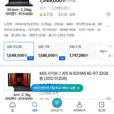
1,549,000
원
(76몰)
1
브랜드로그
상
상
4.7
(
3)
24.02. 등록
품
관
별
의
품
심
점
견
노트북
/
39.6cm(15.6인치)
/
2.25kg
/
250nit
/
AMD
/
라이젠
7(Zen4)
/
88
리
45HS (3.8GHz)
/
16TOPS
/
RTX4060
/
VRAM: 8GB
/
TGP: 105W
/
16
정
뷰
GB
/
램 교체: 가능
/
용량: 512GB
/
출시가: 1,092,700원
보
펼
치
SSD 512GB
SSD 1TB
SSD 2TB
SSD 4TB
기
더보기
1,549,000
1,585,000
1,747,280
2,499,
원
원
원
2위
1위
MSI 사이보그 A15 AI B2HWEKG-R7 32GB
램 (SSD 512GB)
1,637,120
원
(50몰)
인터넷 가입 비교 서비스 오픈
NEW
닫기
이
브랜드로그
전
25.09. 등록
페
관
이
심
지
노트북
홈
/
39.6cm(15.6인치)
검색
/
2.1kg
/
인터넷·TV
250nit
/
AMD
/
라이젠
마이페이지
7(Zen4)
/
260
최근본
로