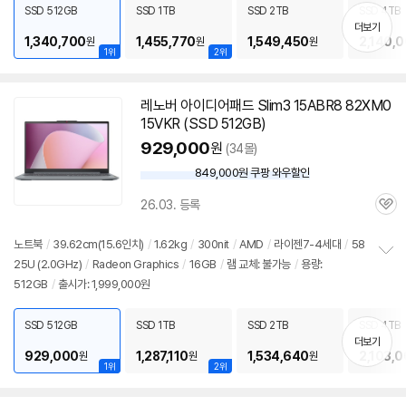
치
SSD 512GB
SSD 1TB
SSD 2TB
SSD 4TB
기
더보기
1,340,700
1,455,770
1,549,450
2,140,
원
원
원
1위
2위
레노버 아이디어패드 Slim3 15ABR8 82XM0
15VKR (SSD 512GB)
929,000
원
(34몰)
849,000원 쿠팡 와우할인
와
우
26.03. 등록
할
관
인
심
가
노트북
/
39.62cm(15.6인치)
/
1.62kg
/
300nit
/
AMD
/
라이젠
7-4세대
/
58
25U (2.0GHz)
/
Radeon Graphics
/
16GB
/
램 교체: 불가능
/
용량:
정
512GB
/
출시가: 1,999,000원
보
펼
치
SSD 512GB
SSD 1TB
SSD 2TB
SSD 4TB
기
더보기
929,000
1,287,110
1,534,640
2,103,
원
원
원
1위
2위