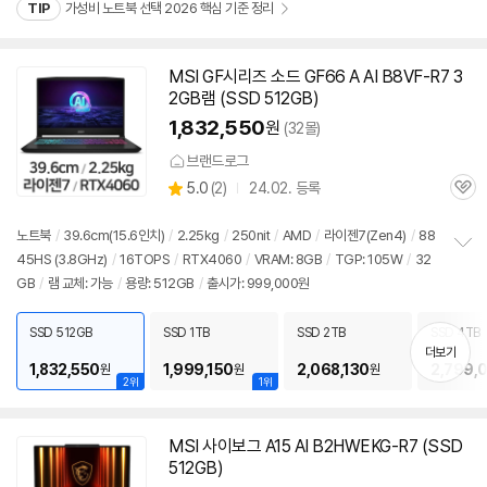
TIP
가성비 노트북 선택 2026 핵심 기준 정리
MSI GF시리즈 소드 GF66 A AI B8VF-R7 3
2GB램 (SSD 512GB)
1,832,550
원
(32몰)
브랜드로그
상
5.0
(
2)
24.02. 등록
관
별
품
심
점
리
노트북
/
39.6cm(15.6인치)
/
2.25kg
/
250nit
/
AMD
/
라이젠
7(Zen4)
/
88
뷰
45HS (3.8GHz)
/
16TOPS
/
RTX4060
/
VRAM: 8GB
/
TGP: 105W
/
32
정
GB
/
램 교체: 가능
/
용량: 512GB
/
출시가: 999,000원
보
펼
치
SSD 512GB
SSD 1TB
SSD 2TB
SSD 4TB
기
더보기
1,832,550
1,999,150
2,068,130
2,799,
원
원
원
2위
1위
MSI 사이보그 A15 AI B2HWEKG-R7 (SSD
512GB)