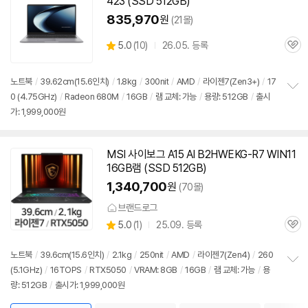
423 (SSD 512GB)
835,970
원
(21몰)
상
5.0
(
10)
26.05. 등록
관
별
품
심
점
리
노트북
/
39.62cm(15.6인치)
/
1.8kg
/
300nit
/
AMD
/
라이젠
7(Zen3+)
/
17
뷰
0 (4.75GHz)
/
Radeon 680M
/
16GB
/
램 교체: 가능
/
용량: 512GB
/
출시
정
가: 1,999,000원
보
펼
치
기
MSI 사이보그 A15 AI B2HWEKG-R7 WIN11
16GB램 (SSD 512GB)
1,340,700
원
(70몰)
브랜드로그
상
5.0
(
1)
25.09. 등록
관
별
품
심
점
리
노트북
/
39.6cm(15.6인치)
/
2.1kg
/
250nit
/
AMD
/
라이젠
7(Zen4)
/
260
뷰
(5.1GHz)
/
16TOPS
/
RTX5050
/
VRAM: 8GB
/
16GB
/
램 교체: 가능
/
용
정
량: 512GB
/
출시가: 1,999,000원
보
펼