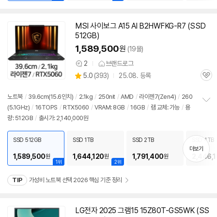
MSI 사이보그 A15 AI B2HWFKG-R7 (SSD
512GB)
1,589,500
원
(19몰)
2
브랜드로그
상
상
5.0
(
393)
25.08. 등록
품
관
별
의
품
심
점
견
리
노트북
/
39.6cm(15.6인치)
/
2.1kg
/
250nit
/
AMD
/
라이젠
7(Zen4)
/
260
뷰
(5.1GHz)
/
16TOPS
/
RTX5060
/
VRAM: 8GB
/
16GB
/
램 교체: 가능
/
용
정
량: 512GB
/
출시가: 2,140,000원
보
펼
치
SSD 512GB
SSD 1TB
SSD 2TB
SSD 4TB
기
더보기
1,589,500
1,644,120
1,791,400
2,446,
원
원
원
1위
2위
TIP
가성비 노트북 선택 2026 핵심 기준 정리
LG전자 2025 그램15 15Z80T-GS5WK (SS