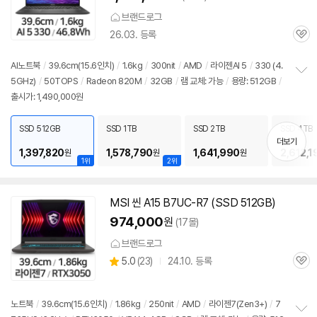
브랜드로그
26.03. 등록
관
심
AI
노트북
/
39.6cm(15.6인치)
/
1.6kg
/
300nit
/
AMD
/
라이젠
AI 5
/
330 (4.
5GHz)
/
50TOPS
/
Radeon 820M
/
32GB
/
램 교체: 가능
/
용량: 512GB
/
정
출시가: 1,490,000원
보
펼
치
SSD 512GB
SSD 1TB
SSD 2TB
SSD 4TB
기
더보기
1,397,820
1,578,790
1,641,990
2,612,1
원
원
원
1위
2위
MSI 씬 A15 B7UC-R7 (SSD 512GB)
974,000
원
(17몰)
브랜드로그
상
5.0
(
23)
24.10. 등록
관
별
품
심
점
리
노트북
/
39.6cm(15.6인치)
/
1.86kg
/
250nit
/
AMD
/
라이젠
7(Zen3+)
/
7
뷰