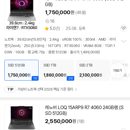
GB)
1,750,000
원
(48몰)
16
상
상
5.0
(
1)
25.08. 등록
품
관
별
의
품
심
점
견
노트북
/
39.62cm(15.6인치)
/
2.4kg
/
sRGB: 100%
/
300nit
/
AMD
/
라이
리
젠
7(Zen4)
/
250 (5.1GHz)
/
16TOPS
/
RTX5060
/
VRAM: 8GB
/
TGP: 1
정
뷰
00W
/
16GB
/
램 교체: 가능
/
용량: 512GB
/
출시가: 1,499,000원
보
펼
치
SSD 512GB
SSD 1TB
SSD 2TB
SSD 4TB
기
더보기
1,750,000
1,860,000
2,100,000
2,499,
원
원
원
1위
2위
TIP
가성비 노트북 선택 2026 핵심 기준 정리
레노버 LOQ 15ARP9 R7 4060 24GB램 (S
SD 512GB)
2,550,000
원
(1몰)