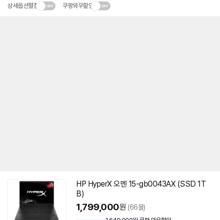
상세옵션펼침
쿠팡와우할인
HP HyperX 오멘 15-gb0043AX (SSD 1T
B)
1,799,000
원
(66몰)