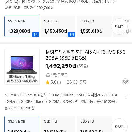
(5.1GHz)
/
16TOPS
/
RTX5050
/
VRAM: 8GB
/
16GB
/
램 교체: 가능
/
용
정
량: 512GB
/
출시가: 1,092,700원
보
펼
치
SSD 512GB
SSD 1TB
SSD 2TB
SSD 4TB
기
더보기
1,328,880
1,453,450
1,525,010
2,281,1
원
원
원
1위
2위
MSI 모던시리즈 모던 A15 AI+ F3HMG R5 3
2GB램 (SSD 512GB)
1,492,250
원
(55몰)
브랜드로그
상
5.0
(
1)
26.03. 등록
관
별
품
심
점
리
AI
노트북
/
39.6cm(15.6인치)
/
1.6kg
/
300nit
/
AMD
/
라이젠
AI 5
/
330 (4.
뷰
5GHz)
/
50TOPS
/
Radeon 820M
/
32GB
/
램 교체: 가능
/
용량: 512GB
/
정
출시가: 1,092,700원
보
펼
치
SSD 512GB
SSD 1TB
SSD 2TB
기
더보기
1,492,250
1,593,570
1,658,200
원
원
원