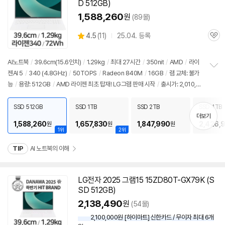
D 512GB)
1,588,260
원
(89몰)
상
4.5
(
11)
25.04. 등록
관
별
품
심
점
리
AI
노트북
/
39.6cm(15.6인치)
/
1.29kg
/
최대 27시간
/
350nit
/
AMD
/
라이
뷰
젠
AI 5
/
340 (4.8GHz)
/
50TOPS
/
Radeon 840M
/
16GB
/
램 교체: 불가
정
능
/
용량: 512GB
/
AMD 라이젠 최초 탑재! LG그램 판매 시작
/
출시가: 2,010,0
보
펼
00원
치
SSD 512GB
SSD 1TB
SSD 2TB
SSD 4TB
기
더보기
1,588,260
1,657,830
1,847,990
2,426,
원
원
원
1위
2위
TIP
AI 노트북의 이해
LG전자 2025 그램15 15ZD80T-GX79K (S
동
SD 512GB)
영
상
2,138,490
원
(54몰)
2,100,000원 [하이마트] 신한카드 / 무이자 최대 6개