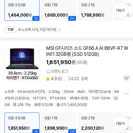
치
SSD 512GB
SSD 1TB
SSD 2TB
SSD 4TB
기
더보기
1,464,000
1,669,000
1,768,990
2,499,
원
원
원
1위
2위
TIP
AI 노트북 시대, 지금 여기에.
MSI GF시리즈 소드 GF66 A AI B8VF-R7 W
IN11 32GB램 (SSD 512GB)
1,851,950
원
(60몰)
브랜드로그
상
4.9
(
8)
24.02. 등록
관
별
품
심
점
리
노트북
/
39.6cm(15.6인치)
/
2.25kg
/
250nit
/
AMD
/
라이젠
7(Zen4)
/
88
뷰
45HS (3.8GHz)
/
16TOPS
/
RTX4060
/
VRAM: 8GB
/
TGP: 105W
/
32
정
GB
/
램 교체: 가능
/
용량: 512GB
/
출시가: 1,490,000원
보
펼
치
SSD 512GB
SSD 1TB
SSD 2TB
SSD 4TB
기
더보기
1,851,950
1,898,990
2,200,120
2,852,2
원
원
원
1위
2위