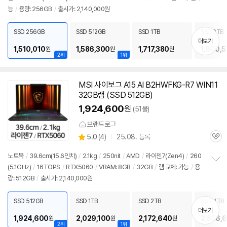
정
능
/
용량: 256GB
/
출시가: 2,140,000원
보
펼
치
SSD 256GB
SSD 512GB
SSD 1TB
SSD 2TB
기
더보기
1,510,010
1,586,300
1,717,380
1,900,
원
원
원
2위
1위
MSI 사이보그 A15 AI B2HWFKG-R7 WIN11
32GB램 (SSD 512GB)
1,924,600
원
(51몰)
브랜드로그
상
5.0
(
4)
25.08. 등록
관
별
품
심
점
노트북
/
39.6cm(15.6인치)
/
2.1kg
/
250nit
/
AMD
/
라이젠
7(Zen4)
/
260
리
(5.1GHz)
/
16TOPS
/
RTX5060
/
VRAM: 8GB
/
32GB
/
램 교체: 가능
/
용
정
뷰
량: 512GB
/
출시가: 2,140,000원
보
펼
치
SSD 512GB
SSD 1TB
SSD 2TB
SSD 4TB
기
더보기
1,924,600
2,029,100
2,172,640
2,856,
원
원
원
2위
1위