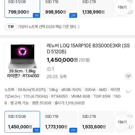
SSD 512GB
SSD 1TB
SSD 2TB
SSD 4TB
기
더보기
799,000
998,950
1,138,990
1,827,0
원
원
원
1위
2위
TIP
가성비 노트북 선택 2026 핵심 기준 정리
레노버 LOQ 15ARP10E 83S000E3KR (SS
D 512GB)
1,450,000
원
(50몰)
1
상
26.03. 등록
품
관
의
심
견
노트북
/
39.6cm(15.6인치)
/
1.8kg
/
sRGB: 100%
/
300nit
/
AMD
/
라이젠
7(Zen3+)
/
170 (4.75GHz)
/
RTX4050
/
VRAM: 6GB
/
TGP: 65W
/
16G
정
B
/
램 교체: 가능
/
용량: 512GB
/
출시가: 1,319,000원
보
펼
치
SSD 512GB
SSD 1TB
SSD 2TB
SSD 4TB
기
더보기
1,450,000
1,773,100
1,933,600
2,241,0
원
원
원
1위
2위