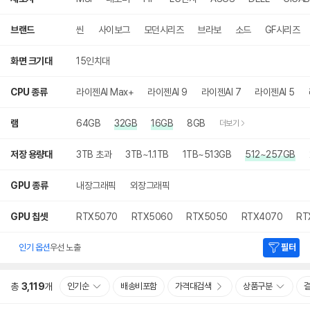
브랜드
씬
사이보그
모던시리즈
브라보
소드
GF시리즈
화면 크기대
15인치대
CPU 종류
라이젠AI Max+
라이젠AI 9
라이젠AI 7
라이젠AI 5
램
64GB
32GB
16GB
8GB
더보기
저장 용량대
3TB 초과
3TB~1.1TB
1TB~513GB
512~257GB
GPU 종류
내장그래픽
외장그래픽
GPU 칩셋
RTX5070
RTX5060
RTX5050
RTX4070
RT
인기 옵션
우선 노출
필터
총
3,119
개
인기순
배송비포함
가격대검색
상품구분