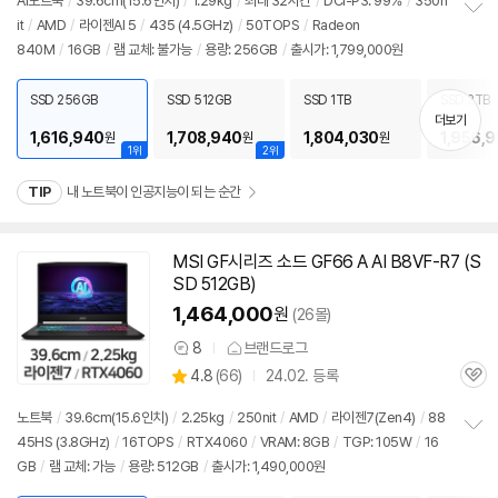
리
AI
노트북
/
39.6cm(15.6인치)
/
1.29kg
/
최대 32시간
/
DCI-P3: 99%
/
350n
뷰
it
/
AMD
/
라이젠
AI 5
/
435 (4.5GHz)
/
50TOPS
/
Radeon
정
840M
/
16GB
/
램 교체: 불가능
/
용량: 256GB
/
출시가: 1,799,000원
보
펼
치
SSD 256GB
SSD 512GB
SSD 1TB
SSD 2TB
기
더보기
1,616,940
1,708,940
1,804,030
1,956,
원
원
원
1위
2위
TIP
내 노트북이 인공지능이 되는 순간
MSI GF시리즈 소드 GF66 A AI B8VF-R7 (S
SD 512GB)
1,464,000
원
(26몰)
8
브랜드로그
상
상
4.8
(
66)
24.02. 등록
품
관
별
의
품
심
점
견
노트북
/
39.6cm(15.6인치)
/
2.25kg
/
250nit
/
AMD
/
라이젠
7(Zen4)
/
88
리
45HS (3.8GHz)
/
16TOPS
/
RTX4060
/
VRAM: 8GB
/
TGP: 105W
/
16
정
뷰
GB
/
램 교체: 가능
/
용량: 512GB
/
출시가: 1,490,000원
보
펼