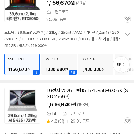
1,156,670
원
(43몰)
브랜드로그
25.09. 등록
관
심
노트북
/
39.6cm(15.6인치)
/
2.1kg
/
250nit
/
AMD
/
라이젠
7(Zen4)
/
260
(5.1GHz)
/
16TOPS
/
RTX5050
/
VRAM: 8GB
/
8GB
/
램 교체: 가능
/
용량:
정
512GB
/
출시가: 999,000원
보
펼
치
SSD 512GB
SSD 1TB
SSD 2TB
SSD 4TB
기
더보기
1,156,670
1,330,980
1,430,330
2,111,9
원
원
원
1위
2위
LG전자 2026 그램15 15ZD95U-GX56K (S
SD 256GB)
1,616,940
원
(153몰)
14
브랜드로그
상
상
4.8
(
51)
26.01. 등록
품
관
별
의
품
심
점
견