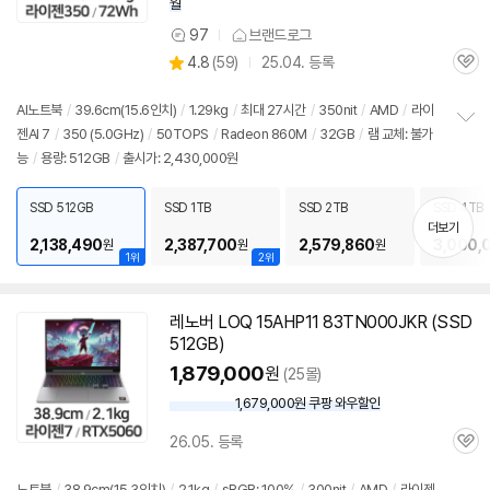
월
97
브랜드로그
상
상
4.8
(
59)
25.04. 등록
품
관
별
의
품
심
점
견
리
AI
노트북
/
39.6cm(15.6인치)
/
1.29kg
/
최대 27시간
/
350nit
/
AMD
/
라이
뷰
젠
AI 7
/
350 (5.0GHz)
/
50TOPS
/
Radeon 860M
/
32GB
/
램 교체: 불가
정
능
/
용량: 512GB
/
출시가: 2,430,000원
보
펼
치
SSD 512GB
SSD 1TB
SSD 2TB
SSD 4TB
기
더보기
2,138,490
2,387,700
2,579,860
3,000,
원
원
원
1위
2위
레노버 LOQ 15AHP11 83TN000JKR (SSD
512GB)
1,879,000
원
(25몰)
1,679,000원 쿠팡 와우할인
와
우
26.05. 등록
할
관
인
심
가
노트북
/
38.9cm(15.3인치)
/
2.1kg
/
sRGB: 100%
/
300nit
/
AMD
/
라이젠