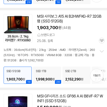
2위
1위
MSI 사이보그 A15 AI B2HWFKG-R7 32GB
램 (SSD 512GB)
1,903,700
원
(44몰)
브랜드로그
25.08. 등록
관
심
노트북
/
39.6cm(15.6인치)
/
2.1kg
/
250nit
/
AMD
/
라이젠
7(Zen4)
/
260
(5.1GHz)
/
16TOPS
/
RTX5060
/
VRAM: 8GB
/
32GB
/
램 교체: 가능
/
용
정
량: 512GB
/
출시가: 1,092,700원
보
펼
치
SSD 512GB
SSD 1TB
SSD 2TB
SSD 4TB
기
더보기
1,903,700
1,998,900
2,152,290
2,790,
원
원
원
1위
2위
MSI GF시리즈 소드 GF66 A AI B8VF-R7 W
IN11 (SSD 512GB)