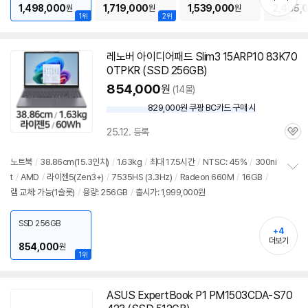
1,498,000
1,719,000
1,539,000
2,405,
원
원
원
1위
2위
레노버 아이디어패드 Slim3 15ARP10 83K70
0TPKR (SSD 256GB)
854,000
원
(14몰)
829,000원 쿠팡 BC카드 구매 시
와
우
25.12. 등록
할
관
인
심
가
노트북
/
38.86cm(15.3인치)
/
1.63kg
/
최대 17.5시간
/
NTSC: 45%
/
300ni
t
/
AMD
/
라이젠
5(Zen3+)
/
7535HS (3.3Hz)
/
Radeon 660M
/
16GB
/
정
램 교체: 가능(1슬롯)
/
용량: 256GB
/
출시가: 1,999,000원
보
펼
치
SSD 256GB
기
+4
더보기
854,000
원
1위
ASUS ExpertBook P1 PM1503CDA-S70