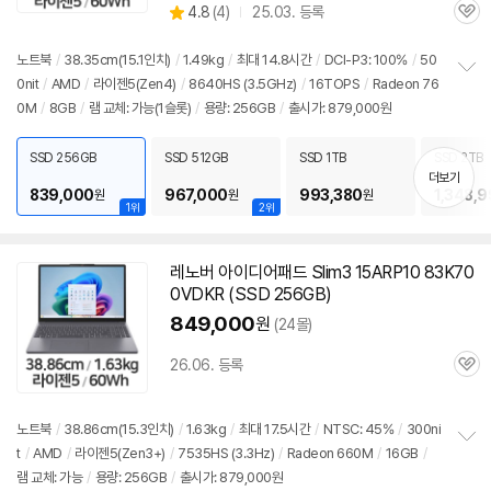
상
4.8
(
4)
25.03. 등록
할
관
별
인
품
심
점
가
리
노트북
/
38.35cm(15.1인치)
/
1.49kg
/
최대 14.8시간
/
DCI-P3: 100%
/
50
뷰
0nit
/
AMD
/
라이젠
5(Zen4)
/
8640HS (3.5GHz)
/
16TOPS
/
Radeon 76
정
0M
/
8GB
/
램 교체: 가능(1슬롯)
/
용량: 256GB
/
출시가: 879,000원
보
펼
치
SSD 256GB
SSD 512GB
SSD 1TB
SSD 2TB
기
더보기
839,000
967,000
993,380
1,348,
원
원
원
1위
2위
레노버 아이디어패드 Slim3 15ARP10 83K70
0VDKR (SSD 256GB)
849,000
원
(24몰)
26.06. 등록
관
심
노트북
/
38.86cm(15.3인치)
/
1.63kg
/
최대 17.5시간
/
NTSC: 45%
/
300ni
t
/
AMD
/
라이젠
5(Zen3+)
/
7535HS (3.3Hz)
/
Radeon 660M
/
16GB
/
정
램 교체: 가능
/
용량: 256GB
/
출시가: 879,000원
보