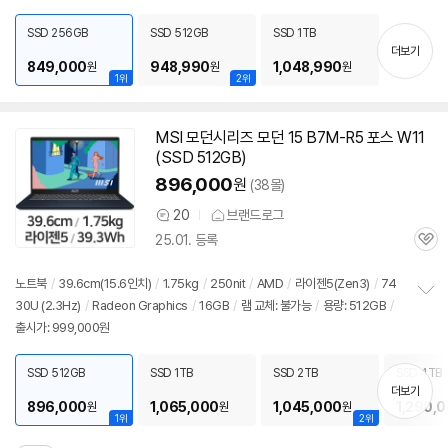
펼
치
SSD 256GB
SSD 512GB
SSD 1TB
기
더보기
849,000
948,990
1,048,990
원
원
원
1위
2위
MSI 모던시리즈 모던 15 B7M-R5 포스 W11
세부정보 열기/접기
(SSD 512GB)
896,000
원
(38몰)
20
브랜드로그
상
25.01. 등록
품
관
의
심
견
노트북
/
39.6cm(15.6인치)
/
1.75kg
/
250nit
/
AMD
/
라이젠
5(Zen3)
/
74
30U (2.3Hz)
/
Radeon Graphics
/
16GB
/
램 교체: 불가능
/
용량: 512GB
/
정
출시가: 999,000원
보
펼
치
SSD 512GB
SSD 1TB
SSD 2TB
SSD 4TB
기
더보기
896,000
1,065,000
1,045,000
1,290,
원
원
원
1위
2위