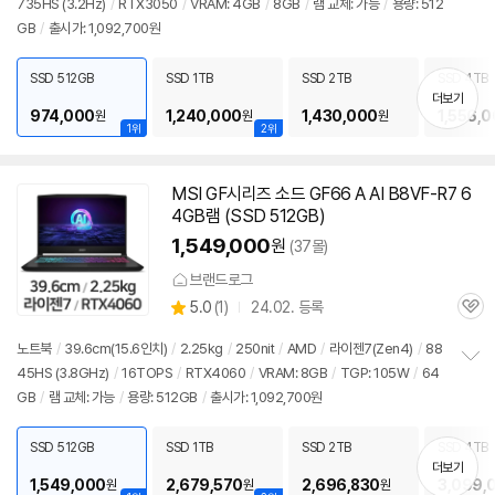
735HS (3.2Hz)
/
RTX3050
/
VRAM: 4GB
/
8GB
/
램 교체: 가능
/
용량: 512
정
GB
/
출시가: 1,092,700원
보
펼
치
SSD 512GB
SSD 1TB
SSD 2TB
SSD 4TB
기
더보기
974,000
1,240,000
1,430,000
1,556,
원
원
원
1위
2위
MSI GF시리즈 소드 GF66 A AI B8VF-R7 6
4GB램 (SSD 512GB)
1,549,000
원
(37몰)
브랜드로그
상
5.0
(
1)
24.02. 등록
관
별
품
심
점
노트북
/
39.6cm(15.6인치)
/
2.25kg
/
250nit
/
AMD
/
라이젠
7(Zen4)
/
88
리
45HS (3.8GHz)
/
16TOPS
/
RTX4060
/
VRAM: 8GB
/
TGP: 105W
/
64
정
뷰
GB
/
램 교체: 가능
/
용량: 512GB
/
출시가: 1,092,700원
보
펼
치
SSD 512GB
SSD 1TB
SSD 2TB
SSD 4TB
기
더보기
1,549,000
2,679,570
2,696,830
3,099,
원
원
원