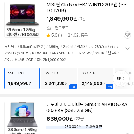
MSI 씬 A15 B7VF-R7 WIN11 32GB램 (SS
D 512GB)
1,849,990
원
(9몰)
브랜드로그
상
5.0
(
1)
24.02. 등록
관
별
품
심
점
노트북
/
39.6cm(15.6인치)
/
1.86kg
/
250nit
/
AMD
/
라이젠
7(Zen3+)
/
7
리
735HS (3.2Hz)
/
RTX4060
/
VRAM: 8GB
/
TGP: 45W
/
32GB
/
램 교체:
정
뷰
가능
/
용량: 512GB
/
출시가: 1,999,000원
보
펼
치
SSD 512GB
SSD 1TB
SSD 2TB
SSD 4TB
기
더보기
1,849,990
2,241,330
2,149,990
3,990,
원
원
원
1위
2위
레노버 아이디어패드 Slim3 15AHP10 83KA
0038KR (SSD 256GB)
839,000
원
(22몰)
769,000원 쿠팡 와우할인
와
우