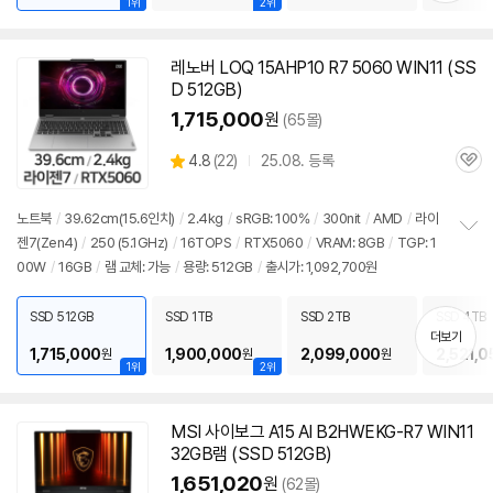
1위
2위
레노버 LOQ 15AHP10 R7 5060 WIN11 (SS
D 512GB)
1,715,000
원
(65몰)
상
4.8
(
22)
25.08. 등록
관
별
품
심
점
리
노트북
/
39.62cm(15.6인치)
/
2.4kg
/
sRGB: 100%
/
300nit
/
AMD
/
라이
뷰
젠
7(Zen4)
/
250 (5.1GHz)
/
16TOPS
/
RTX5060
/
VRAM: 8GB
/
TGP: 1
정
00W
/
16GB
/
램 교체: 가능
/
용량: 512GB
/
출시가: 1,092,700원
보
펼
치
SSD 512GB
SSD 1TB
SSD 2TB
SSD 4TB
기
더보기
1,715,000
1,900,000
2,099,000
2,521,0
원
원
원
1위
2위
MSI 사이보그 A15 AI B2HWEKG-R7 WIN11
32GB램 (SSD 512GB)
1,651,020
원
(62몰)