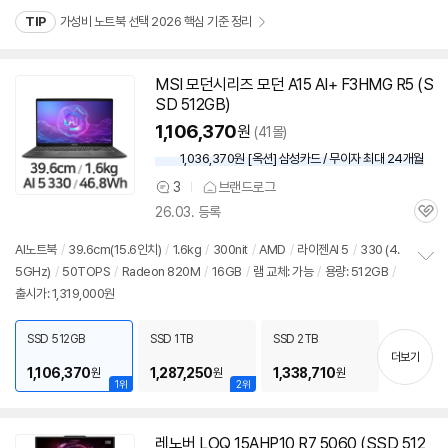
TIP
가성비 노트북 선택 2026 핵심 기준 정리
MSI 모던시리즈 모던 A15 AI+ F3HMG R5 (S
SD 512GB)
1,106,370
원
(41몰)
1,036,370원 [옥션] 삼성카드 / 무이자 최대 24개월
3
브랜드로그
상
26.03. 등록
품
관
의
심
견
AI
노트북
/
39.6cm(15.6인치)
/
1.6kg
/
300nit
/
AMD
/
라이젠
AI 5
/
330 (4.
5GHz)
/
50TOPS
/
Radeon 820M
/
16GB
/
램 교체: 가능
/
용량: 512GB
/
정
출시가: 1,319,000원
보
펼
치
SSD 512GB
SSD 1TB
SSD 2TB
기
더보기
1,106,370
1,287,250
1,338,710
원
원
원
1위
2위
레노버 LOQ 15AHP10 R7 5060 (SSD 512