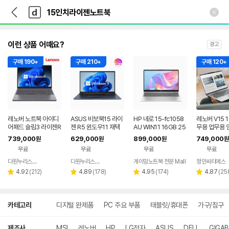
뒤
다
본문 바로가기
다
로
나
나
가
와
와
기
메
인
이런 상품 어때요?
광고
구매 190+
구매 210+
구매 120+
레노버 노트북 아이디
ASUS 비보북15 라이
HP 네로 15-fc1058
레노버 V15 
어패드 슬림3 라이젠R
젠 R5 윈도우11 재택
AU WIN11 16GB 25
무용 업무용 
5 8GB 256GB 윈도
근무 싼 노트북
6GB AMD 라이젠5 7
생용 웹서핑 
739,000
629,000
899,000
749,000
원
원
원
원
우11
535HS
가 싼 노트북
무료
무료
무료
무료
다원누리스토어
다원누리스토어
게이밍노트북 전문 Mall
정인씨티에스
네이버
네이버
리
페이
리
페이
리
리
4.92
(
212
)
4.89
(
178
)
4.95
(
174
)
4.87
(
25
별
별
별
별
뷰
뷰
뷰
뷰
점
점
점
점
수
수
수
수
상
카테고리
디지털 완제품
PC 주요 부품
태블릿/휴대폰
가구/침구
세
검
색
제조사
MSI
레노버
HP
LG전자
ASUS
DELL
GIGA