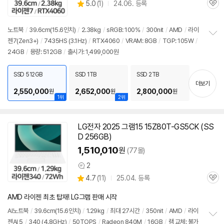
상
5.0
(
1)
24.06. 등록
관
별
품
심
점
리
노트북
/
39.6cm(15.6인치)
/
2.38kg
/
sRGB: 100%
/
300nit
/
AMD
/
라이
뷰
젠
7(Zen3+)
/
7435HS (3.1Hz)
/
RTX4060
/
VRAM: 8GB
/
TGP: 105W
/
정
24GB
/
용량: 512GB
/
출시가: 1,499,000원
보
펼
치
SSD 512GB
SSD 1TB
SSD 2TB
기
더보기
2,550,000
2,652,000
2,800,000
원
원
원
1위
2위
LG전자 2025 그램15 15Z80T-GS5CK (SS
D 256GB)
1,510,010
원
(77몰)
2
상
상
4.7
(
11)
25.04. 등록
품
관
별
의
품
심
점
견
AMD 라이젠 최초 탑재! LG그램 판매 시작
리
뷰
AI
노트북
/
39.6cm(15.6인치)
/
1.29kg
/
최대 27시간
/
350nit
/
AMD
/
라이
젠
AI 5
/
340 (4.8GHz)
/
50TOPS
/
Radeon 840M
/
16GB
/
램 교체: 불가