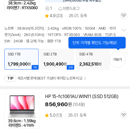
1,649,000원 쿠팡 와우할인
와
우
1
브랜드로그
상
할
상
4.9
(
33)
26.01. 등록
품
인
관
별
의
가
품
심
점
견
리
노트북
/
38.9cm(15.3인치)
/
2.42kg
/
sRGB: 100%
/
500nit
/
AMD
/
라이
뷰
젠
7(Zen4)
/
260 (5.1GHz)
/
16TOPS
/
RTX5060
/
VRAM: 8GB
/
TGP: 5
정
5W
/
24GB
/
램 교체: 가능
/
용량: 1TB
보
펼
치
SSD 1TB
SSD 2TB
SSD 4TB
기
더보기
1,799,000
1,900,490
2,362,510
원
원
원
1위
2위
TIP
제조사별 판매 BEST 가성비 게이밍 노트북 비교
HP 15-fc1061AU WIN11 (SSD 512GB)
856,960
원
(104몰)
상
5.0
(
13)
26.01. 등록
관
별
품
심
점
리