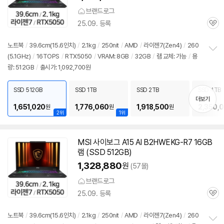
브랜드로그
25.09. 등록
관
심
노트북
/
39.6cm(15.6인치)
/
2.1kg
/
250nit
/
AMD
/
라이젠
7(Zen4)
/
260
(5.1GHz)
/
16TOPS
/
RTX5050
/
VRAM: 8GB
/
32GB
/
램 교체: 가능
/
용
정
량: 512GB
/
출시가: 1,092,700원
보
펼
치
SSD 512GB
SSD 1TB
SSD 2TB
SSD 4TB
기
더보기
1,651,020
1,776,060
1,918,500
2,350,
원
원
원
2위
1위
MSI 사이보그 A15 AI B2HWEKG-R7 16GB
램 (SSD 512GB)
1,328,880
원
(57몰)
브랜드로그
25.09. 등록
관
심
노트북
/
39.6cm(15.6인치)
/
2.1kg
/
250nit
/
AMD
/
라이젠
7(Zen4)
/
260