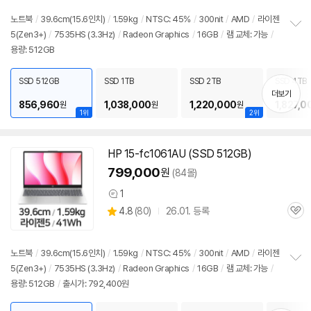
뷰
노트북
/
39.6cm(15.6인치)
/
1.59kg
/
NTSC: 45%
/
300nit
/
AMD
/
라이젠
5(Zen3+)
/
7535HS (3.3Hz)
/
Radeon Graphics
/
16GB
/
램 교체: 가능
/
정
용량: 512GB
보
펼
치
SSD 512GB
SSD 1TB
SSD 2TB
SSD 4TB
기
더보기
856,960
1,038,000
1,220,000
1,827,0
원
원
원
1위
2위
HP 15-fc1061AU (SSD 512GB)
799,000
원
(84몰)
1
상
상
4.8
(
80)
26.01. 등록
품
관
별
의
품
심
점
견
리
노트북
/
39.6cm(15.6인치)
/
1.59kg
/
NTSC: 45%
/
300nit
/
AMD
/
라이젠
뷰
5(Zen3+)
/
7535HS (3.3Hz)
/
Radeon Graphics
/
16GB
/
램 교체: 가능
/
정
용량: 512GB
/
출시가: 792,400원
보
펼
치