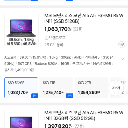
MSI 모던시리즈 모던 A15 AI+ F3HMG R5 W
IN11 (SSD 512GB)
1,083,170
원
(63몰)
브랜드로그
26.03. 등록
관
심
AI
노트북
/
39.6cm(15.6인치)
/
1.6kg
/
300nit
/
AMD
/
라이젠
AI 5
/
330 (4.
5GHz)
/
50TOPS
/
Radeon 820M
/
16GB
/
램 교체: 가능
/
용량: 512GB
/
정
출시가: 1,490,000원
보
펼
치
SSD 512GB
SSD 1TB
SSD 2TB
SSD 4TB
기
더보기
1,083,170
1,275,740
1,354,890
2,300,
원
원
원
1위
2위
MSI 모던시리즈 모던 A15 AI+ F3HMG R5 W
IN11 32GB램 (SSD 512GB)
1,397,820
원
(77몰)