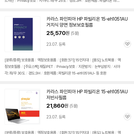
세부정보 열기/접기
트차단
/
Privacy보호
/
시야각: 좌/우 25도
/
경도:3H
/
호환제품 : 파빌리온 15-e
보
펼
h1051AU- 등 호환
치
기
카라스 파인피아 HP 파빌리온
15-eh1051AU
거치식 양면 정보보호필름
25,570
원
(5몰)
23.07. 등록
관
심
[분류/종류] 보호용품
/
액정보호용품
/
[호환크기] 15인치대
/
[용도] 노트북용
/
액
정보호필름
/
[주요스펙] 재질:PET
/
Privacy보호
/
지문방지
/
눈부심방지
/
시야
각: 좌/우 30도
/
경도:3H
/
호환제품 : 파빌리온 15-eh1051AU- 등 호환
카라스 파인피아 HP 파빌리온
15-eh1051AU
저반사필름
21,860
원
(5몰)
23.07. 등록
관
심
[분류/종류] 보호용품
/
액정보호용품
/
[호환크기] 15인치대
/
[용도] 노트북용
/
액