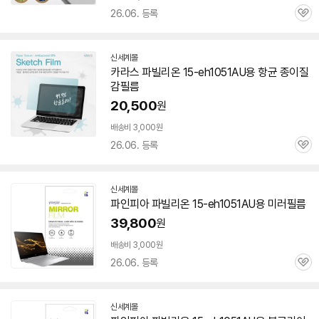
26.06. 등록
관
심
신세계몰
카라스 파빌리온
15-eh1051AU
용 항균 종이질
감필름
20,500
원
배송비 3,000원
26.06. 등록
관
심
신세계몰
파인피아 파빌리온
15-eh1051AU
용 미러필름
39,800
원
배송비 3,000원
26.06. 등록
관
심
신세계몰