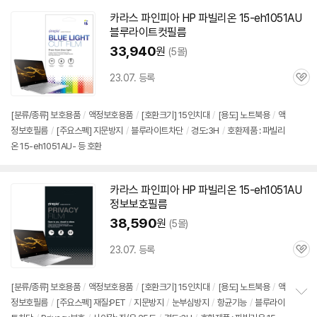
카라스 파인피아 HP 파빌리온
15-eh1051AU
블루라이트컷필름
33,940
원
(5몰)
23.07. 등록
관
심
[분류/종류] 보호용품
/
액정보호용품
/
[호환크기] 15인치대
/
[용도] 노트북용
/
액
정보호필름
/
[주요스펙] 지문방지
/
블루라이트차단
/
경도:3H
/
호환제품 : 파빌리
온 15-eh1051AU- 등 호환
카라스 파인피아 HP 파빌리온
15-eh1051AU
정보보호필름
38,590
원
(5몰)
23.07. 등록
관
심
[분류/종류] 보호용품
/
액정보호용품
/
[호환크기] 15인치대
/
[용도] 노트북용
/
액
정보호필름
/
[주요스펙] 재질:PET
/
지문방지
/
눈부심방지
/
항균기능
/
블루라이
정