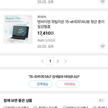
26.05. 등록
관
심
롯데ON
텐바이텐 파빌리온
15-eh1051AU
용 항균 종이
질감필름
17,410
원
배송비 3,000원
26.05. 등록
관
심
1
2
'15-EH1051AU' 검색결과 어떠셨나요?
만족해요
아쉬워요
함께 보면 좋은 상품
광고