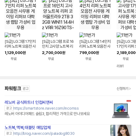
[S급] LG그램 17인치
[S급] LG그램 프로 16
[S급] LG그램 14인치
[S급] LG그
리퍼 노트북 모음전 사
인치 고사양 노트북 리
리퍼 노트북 모음전 사
17인치 리퍼
무용 게이밍 리퍼브 대
퍼 코어울트라9 2TB
무용 게이밍 리퍼브 대
음전 사무용 
1,129,000
2,700,000
799,000
2,189,000
원
원
원
학생 랩탑 가성비 업무
32GB WIN11 144H
학생 랩탑 가성비 업무
퍼브 대학생 
무료
무료
무료
무료
용
z VRR 16Z90TS-G.
용
비 업무용
AUG9U1 사무용 게이
리뷰
1
밍 대학생 랩탑 업무용
작업용
파워링크
광고
신청하기
레노버 공식파트너 인컴씨앤씨
네이버페이 플러스
https://smartstore.naver.com/incomss
광고
레노버 아이디어패드 슬림3, 합리적인 가격으로 만나보세요
노트북,맥북,태블릿 매입업체
http://blog.naver.com/paladog8030
광고