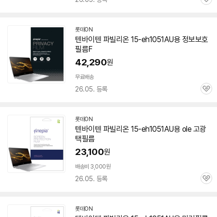
관
심
롯데ON
텐바이텐 파빌리온
15-eh1051AU
용 정보보호
필름F
42,290
원
무료배송
26.05. 등록
관
심
롯데ON
텐바이텐 파빌리온
15-eh1051AU
용 ole 고광
택필름
23,100
원
배송비 3,000원
26.05. 등록
관
심
롯데ON