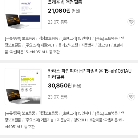
올레포빅 액정필름
21,080
원
(5몰)
23.07. 등록
관
심
[분류/종류] 보호용품
/
액정보호용품
/
[호환크기] 15인치대
/
[용도] 노트북용
/
액
정보호필름
/
[주요스펙] 재질:PET
/
올레포빅코팅
/
지문방지
/
경도:3H
/
호환제
품 : 파빌리온 15-eh1051AU- 등 호환
카라스 파인피아 HP 파빌리온
15-eh1051AU
미러필름
30,850
원
(5몰)
23.07. 등록
관
심
[분류/종류] 보호용품
/
액정보호용품
/
[호환크기] 15인치대
/
[용도] 노트북용
/
액
정보호필름
/
[주요스펙] 거울기능
/
지문방지
/
경도:3H
/
호환제품 : 파빌리온 15-
eh1051AU- 등 호환