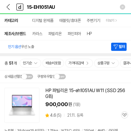
뒤
다
본문 바로가기
다
로
나
나
가
와
와
상
기
메
카테고리
디지털 완제품
태블릿/휴대폰
주변기기
더보기
세
인
검
색
제조사/브랜드
카라스
파빌리온
파인피아
HP
인기 옵션
우선 노출
필터
총
51
개
인기순
배송비포함
가격대검색
상품구분
결과
상세옵션펼침
쿠팡와우할인
설치 환경·지역에 따라
HP 파빌리온
15-eh1051AU
W11 (SSD 256
닫
배송·설치비가 달라집니다.
GB)
기
900,000
원
(1몰)
상
4.6
(
5)
21.11. 등록
관
별
품
심
점
리
노트북
/
39.6cm(15.6인치)
/
1.75kg
/
NTSC: 45%
/
250nit
/
AMD
/
라이젠