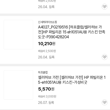
배송비 2,500원
26.04. 등록
관
심
신세계라이브쇼핑
A4027_PG219516 [하프클럽/셀러허브 가
전]HP 파빌리온 15 eh1051AU용 키스킨 만족
도굿-P390428204
10,210
원
배송비 2,500원
26.04. 등록
관
심
하프클럽
셀러허브 가전 [셀러허브 가전] HP 파빌리온
1
5-eh1051AU
용 키스킨-가성비굿
5,570
원
배송비 3,000원
26.07. 등록
관
심