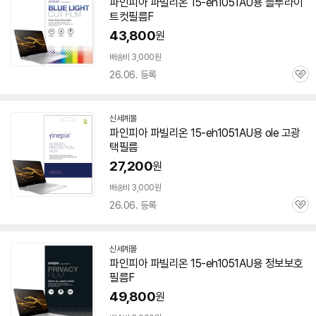
파인피아 파빌리온
15-eh1051AU
용 블루라이
트컷필름F
43,800
원
배송비 3,000원
26.06. 등록
관
심
신세계몰
파인피아 파빌리온
15-eh1051AU
용 ole 고광
택필름
27,200
원
배송비 3,000원
26.06. 등록
관
심
신세계몰
파인피아 파빌리온
15-eh1051AU
용 정보보호
필름F
49,800
원