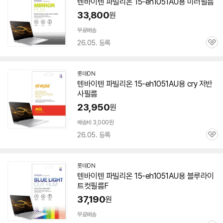
텐바이텐 파빌리온
15-eh1051AU
용 미러필름
33,800
원
무료배송
26.05. 등록
관
심
롯데ON
텐바이텐 파빌리온
15-eh1051AU
용 cry 저반
사필름
23,950
원
배송비 3,000원
26.05. 등록
관
심
롯데ON
텐바이텐 파빌리온
15-eh1051AU
용 블루라이
트컷필름F
37,190
원
무료배송