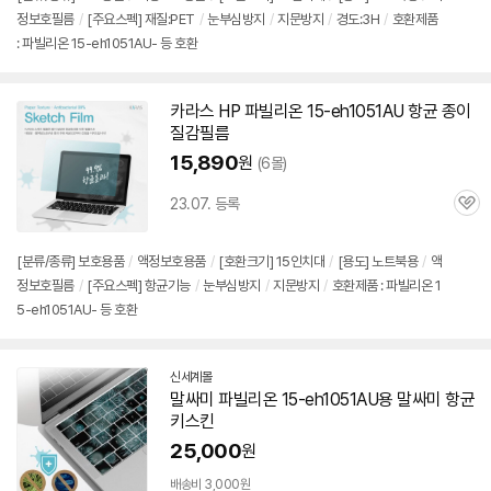
정보호필름
/
[주요스펙] 재질:PET
/
눈부심방지
/
지문방지
/
경도:3H
/
호환제품
: 파빌리온 15-eh1051AU- 등 호환
카라스 HP 파빌리온
15-eh1051AU
항균 종이
질감필름
15,890
원
(6몰)
23.07. 등록
관
심
[분류/종류] 보호용품
/
액정보호용품
/
[호환크기] 15인치대
/
[용도] 노트북용
/
액
정보호필름
/
[주요스펙] 항균기능
/
눈부심방지
/
지문방지
/
호환제품 : 파빌리온 1
5-eh1051AU- 등 호환
신세계몰
말싸미 파빌리온
15-eh1051AU
용 말싸미 항균
키스킨
25,000
원
배송비 3,000원