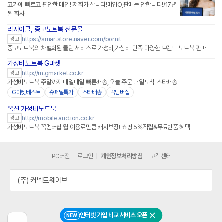
고가에 빠르고 편안한 매입! 저희가 삽니다!매입O,판매는 안합니다!/17년
된 회사
리사이클, 중고노트북 전문몰
네이버페이 플러스
https://smartstore.naver.com/bornit
광고
중고노트북의 차별화된 클린 서비스로 가성비,가심비 만족 다양한 브랜드 노트북 판매
가성비노트북 G마켓
http://m.gmarket.co.kr
광고
가성비노트북 주말까지 매일매일 빠른배송, 오늘 주문 내일도착 스타배송
G마켓베스트
슈퍼딜특가
스타배송
꼭멤버십
옥션 가성비노트북
http://mobile.auction.co.kr
광고
가성비노트북 꼭멤버십 월 이용료만큼 캐시보장! 쇼핑 5%적립&무료반품 혜택
PC버전
로그인
개인정보처리방침
고객센터
(주) 커넥트웨이브
인터넷 가입 비교 서비스 오픈
NEW
닫기