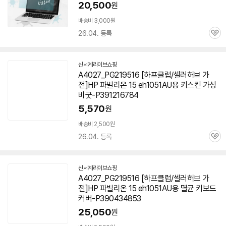
20,500
원
배송비 3,000원
26.04. 등록
관
심
신세계라이브쇼핑
A4027_PG219516 [하프클럽/셀러허브 가
전]HP 파빌리온 15 eh1051AU용 키스킨 가성
비굿-P391216784
5,570
원
배송비 2,500원
26.04. 등록
관
심
신세계라이브쇼핑
A4027_PG219516 [하프클럽/셀러허브 가
전]HP 파빌리온 15 eh1051AU용 멸균 키보드
커버-P390434853
25,050
원