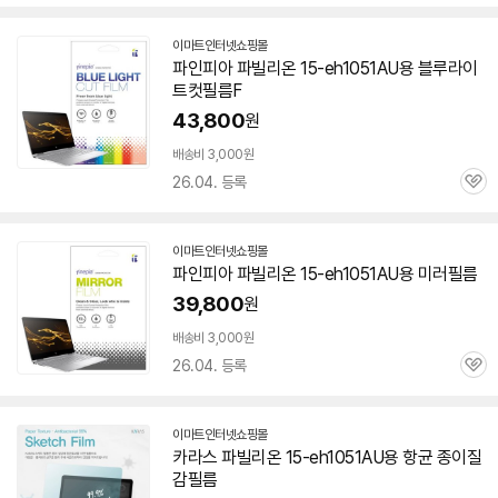
심
이마트인터넷쇼핑몰
파인피아 파빌리온
15-eh1051AU
용 블루라이
트컷필름F
43,800
원
배송비 3,000원
26.04. 등록
관
심
이마트인터넷쇼핑몰
파인피아 파빌리온
15-eh1051AU
용 미러필름
39,800
원
배송비 3,000원
26.04. 등록
관
심
이마트인터넷쇼핑몰
카라스 파빌리온
15-eh1051AU
용 항균 종이질
감필름