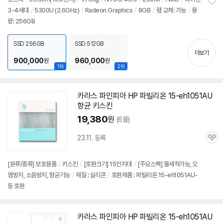
뷰
3-4세대
/
5300U (2.6GHz)
/
Radeon Graphics
/
8GB
/
램 교체: 가능
/
용
정
량: 256GB
보
펼
치
SSD 256GB
SSD 512GB
기
더보기
900,000
960,000
원
원
1위
2위
카라스 파인피아 HP 파빌리온
15-eh1051AU
항균 키스킨
19,380
원
(6몰)
23.11. 등록
관
심
[분류/종류] 보호용품
/
키스킨
/
[호환크기] 15인치대
/
[주요스펙] 물세척가능, 오
염방지, 소음방지, 항균기능
/
재질 : 실리콘
/
호환제품 : 파빌리온 15-eh1051AU-
등 호환
카라스 파인피아 HP 파빌리온
15-eh1051AU