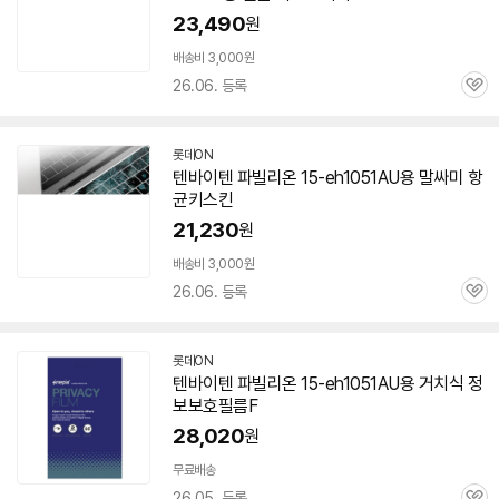
23,490
원
배송비 3,000원
26.06. 등록
관
심
롯데ON
텐바이텐 파빌리온
15-eh1051AU
용 말싸미 항
균키스킨
21,230
원
배송비 3,000원
26.06. 등록
관
심
롯데ON
텐바이텐 파빌리온
15-eh1051AU
용 거치식 정
보보호필름F
28,020
원
무료배송
26.05. 등록