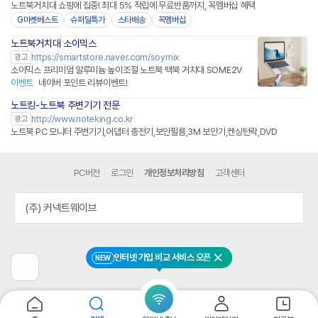
노트북거치대 쇼핑에 집중! 최대 5% 적립에 무료반품까지, 꼭멤버십 혜택
G마켓베스트
슈퍼딜특가
스타배송
꼭멤버십
노트북거치대 소이믹스
네이버페이 플러스
https://smartstore.naver.com/soymix
광고
소이믹스 프리미엄 알루미늄 높이조절 노트북 맥북 거치대 SOME2V
이벤트
네이버 포인트 리뷰이벤트!
노트킹-노트북 주변기기 전문
http://www.noteking.co.kr
광고
노트북 PC 모니터 주변기기,어댑터 충전기,보안필름,3M 보안기,켄싱턴락,DVD
PC버전
로그인
개인정보처리방침
고객센터
(주) 커넥트웨이브
인터넷 가입 비교 서비스 오픈
NEW
닫기
이
전
페
이
지