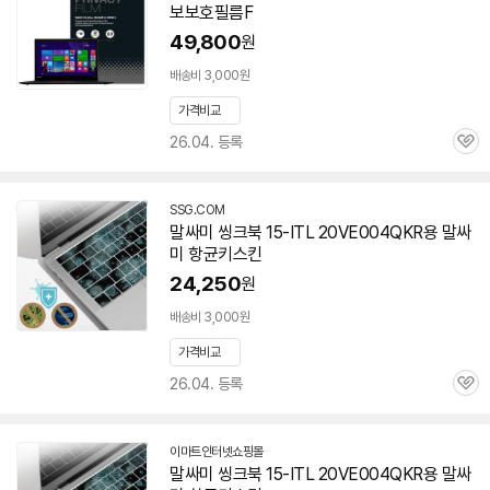
보보호필름F
49,800
원
배송비 3,000원
가격비교
26.04. 등록
관
심
SSG.COM
말싸미 씽크북 15-ITL 20VE004QKR용 말싸
미 항균키스킨
24,250
원
배송비 3,000원
가격비교
26.04. 등록
관
심
이마트인터넷쇼핑몰
말싸미 씽크북 15-ITL 20VE004QKR용 말싸