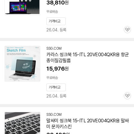
38,810
원
무료배송
가격비교
26.04. 등록
관
심
SSG.COM
카라스 씽크북 15-ITL 20VE004QKR용 항균
종이질감필름
15,976
원
무료배송
가격비교
26.04. 등록
관
심
SSG.COM
말싸미 씽크북 15-ITL 20VE004QKR용 말싸
미 문자키스킨