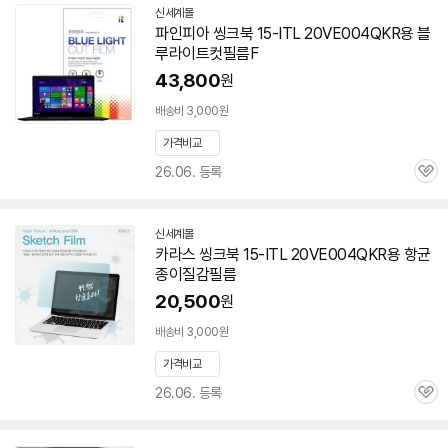
신세계몰
파인피아 씽크북 15-ITL 20VE004QKR용 블
루라이트컷필름F
43,800
원
배송비 3,000원
가격비교
26.06. 등록
관
심
신세계몰
카라스 씽크북 15-ITL 20VE004QKR용 항균
종이질감필름
20,500
원
배송비 3,000원
가격비교
세부정보 열기/접기
26.06. 등록
관
심