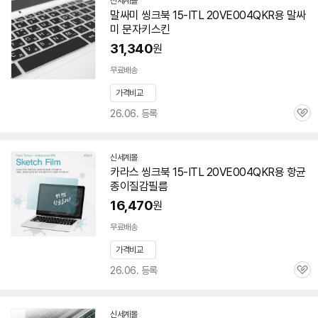
신세계몰
말싸미 씽크북 15-ITL 20VE004QKR용 말싸
미 문자키스킨
31,340
원
무료배송
가격비교
26.06. 등록
관
심
신세계몰
카라스 씽크북 15-ITL 20VE004QKR용 항균
종이질감필름
16,470
원
무료배송
가격비교
26.06. 등록
관
심
신세계몰