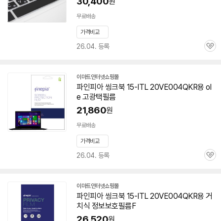
30,400
원
무료배송
가격비교
26.04. 등록
관
심
이마트인터넷쇼핑몰
파인피아 씽크북 15-ITL 20VE004QKR용 ol
e 고광택필름
21,860
원
무료배송
가격비교
26.04. 등록
관
심
이마트인터넷쇼핑몰
파인피아 씽크북 15-ITL 20VE004QKR용 거
치식 정보보호필름F
26,520
원