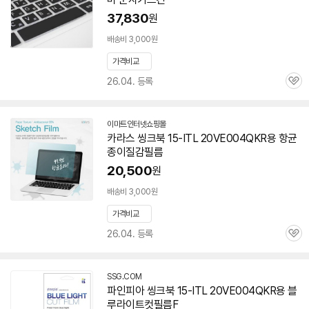
37,830
원
배송비 3,000원
가격비교
26.04. 등록
관
심
이마트인터넷쇼핑몰
카라스 씽크북 15-ITL 20VE004QKR용 항균
종이질감필름
20,500
원
배송비 3,000원
가격비교
26.04. 등록
관
심
SSG.COM
파인피아 씽크북 15-ITL 20VE004QKR용 블
루라이트컷필름F