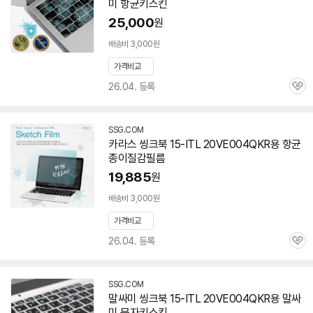
미 항균키스킨
25,000
원
배송비 3,000원
가격비교
26.04. 등록
관
심
SSG.COM
카라스 씽크북 15-ITL 20VE004QKR용 항균
종이질감필름
19,885
원
배송비 3,000원
가격비교
26.04. 등록
관
심
SSG.COM
말싸미 씽크북 15-ITL 20VE004QKR용 말싸
미 문자키스킨