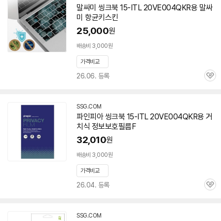
말싸미 씽크북 15-ITL 20VE004QKR용 말싸
미 항균키스킨
25,000
원
배송비 3,000원
가격비교
26.06. 등록
관
심
SSG.COM
파인피아 씽크북 15-ITL 20VE004QKR용 거
치식 정보보호필름F
32,010
원
배송비 3,000원
가격비교
26.04. 등록
관
심
SSG.COM