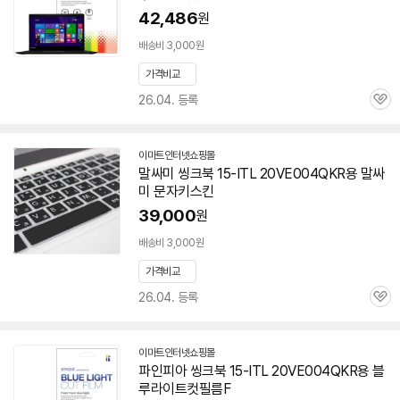
42,486
원
배송비 3,000원
가격비교
26.04. 등록
관
심
이마트인터넷쇼핑몰
말싸미 씽크북 15-ITL 20VE004QKR용 말싸
미 문자키스킨
39,000
원
배송비 3,000원
가격비교
26.04. 등록
관
심
이마트인터넷쇼핑몰
파인피아 씽크북 15-ITL 20VE004QKR용 블
루라이트컷필름F