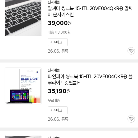
신세계몰
말싸미 씽크북 15-ITL 20VE004QKR용 말싸
미 문자키스킨
39,000
원
배송비 3,000원
가격비교
26.06. 등록
관
심
신세계몰
파인피아 씽크북 15-ITL 20VE004QKR용 블
루라이트컷필름F
35,190
원
무료배송
가격비교
26.06. 등록
관
심