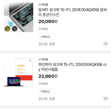
신세계몰
말싸미 씽크북 15-ITL 20VE004QKR용 말싸
미 항균키스킨
20,090
원
무료배송
가격비교
26.06. 등록
관
심
신세계몰
파인피아 씽크북 15-ITL 20VE004QKR용 cr
y 저반사필름
22,660
원
무료배송
가격비교
26.06. 등록
관
심