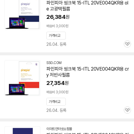
파인피아 씽크북 15-ITL 20VE004QKR용 ol
e 고광택필름
26,384
원
배송비 3,000원
가격비교
26.04. 등록
관
심
SSG.COM
파인피아 씽크북 15-ITL 20VE004QKR용 cr
y 저반사필름
27,354
원
배송비 3,000원
가격비교
26.04. 등록
관
심
이마트인터넷쇼핑몰