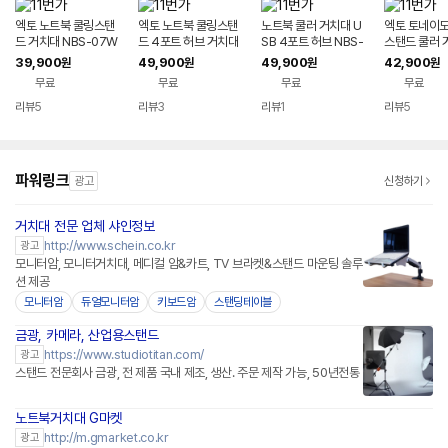
엑토 노트북 쿨링스탠
엑토 노트북 쿨링스탠
노트북 쿨러 거치대 U
엑토 토네이도
드 거치대 NBS-07W
드 4포트 허브 거치대
SB 4포트 허브 NBS-
스탠드 쿨러 
NBS-07H
07H
BS-09WH
39,900
49,900
49,900
42,900
원
원
원
원
무료
무료
무료
무료
리뷰
5
리뷰
3
리뷰
1
리뷰
5
파워링크
광고
신청하기
거치대 전문 업체 샤인정보
네이버페이 플러스
http://www.schein.co.kr
광고
모니터암, 모니터거치대, 메디컬 암&카트, TV 브라켓&스탠드 마운팅 솔루
션 제공
모니터암
듀얼모니터암
키보드암
스탠딩테이블
금광, 카메라, 산업용스탠드
https://www.studiotitan.com/
광고
스탠드 전문회사 금광, 전 제품 국내 제조, 생산. 주문 제작 가능, 50년전통
노트북거치대 G마켓
http://m.gmarket.co.kr
광고