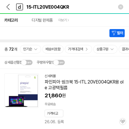
뒤
다
본문 바로가기
다
로
나
나
가
와
와
상
기
메
카테고리
디지털 완제품
더보기
세
인
검
색
필터
총
72
개
인기순
배송비포함
가격대검색
상품구분
결과
상세옵션펼침
쿠팡와우할인
설치 환경·지역에 따라
신세계몰
닫
배송·설치비가 달라집니다.
파인피아 씽크북 15-ITL 20VE004QKR용 ol
기
e 고광택필름
21,860
원
무료배송
가격비교
26.06. 등록
관
심