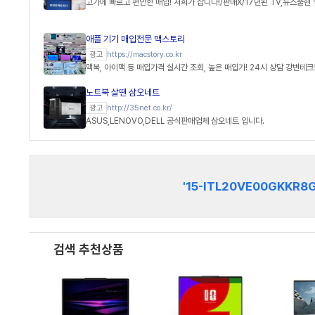
고가에 빠르고 편안한 매입! 저희가 삽니다!/판매X/17년된 TV,뉴스출현 
애플 기기 매입전문 맥스토리
https://macstory.co.kr
광고
맥북, 아이맥 등 매입가격 실시간 조회, 높은 매입가! 24시 상담 강변테
노트북 살땐 삼오네트
http://35net.co.kr/
광고
ASUS,LENOVO,DELL 공식판매업체 삼오네트 입니다.
'15-ITL20VE00GKKR8
검색 추천상품