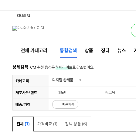
15-ITL20VE00GKKR8GB램 : 다나와 통합검색
검색될 최소 가격 입력
검색될 최대 가격 입력
서비스
다나와 앱
전체 카테고리
통합검색
상품
장터
뉴스
상세검색
CM 추천 옵션은
하이라이트
로 강조했어요.
디지털 완제품
3
카테고리
레노버
씽크북
제조사/브랜드
배송/가격
빠른배송
전체
(1)
가격비교
(1)
검색 상품
(6)