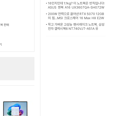
16인치인데 1.1kg? 이 노트북은 반칙입니다!
ASUS 젠북 A16 UX3607QA-SH072W
[노리다]
200W 전력으로 끌어낸 RTX 5070 12GB
의 힘…MSI 크로스헤어 16 Max HX E2W
GXK-U9+ QHD+ OLE
작고 가벼운 고성능 팬서레이크 노트북, 삼성
북 판매
전자 갤럭시북6 NT740VJT-A51A 유
기