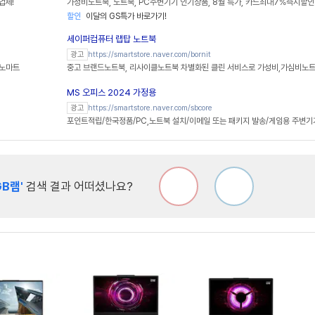
업체!
가성비노트북, 노트북, PC주변기기 인기상품, 8월 특가, 카드최대7%즉시할인
할인
이달의 GS특가 바로가기!
세이퍼컴퓨터 랩탑 노트북
https://smartstore.naver.com/bornit
광고
크노마트
중고 브랜드노트북, 리사이클노트북 차별화된 클린 서비스로 가성비,가심비노트
MS 오피스 2024 가정용
https://smartstore.naver.com/sbcore
광고
포인트적립/한국정품/PC,노트북 설치/이메일 또는 패키지 발송/게임용 주변기
GB램'
검색 결과 어떠셨나요?