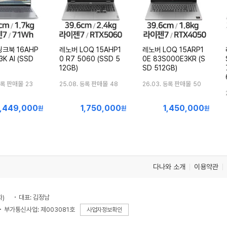
크북 16AHP
레노버 LOQ 15AHP1
레노버 LOQ 15ARP1
3K AI (SSD
0 R7 5060 (SSD 5
0E 83S000E3KR (S
12GB)
SD 512GB)
판매몰
판매몰
판매몰
등록
23
25.08. 등록
48
26.03. 등록
50
1,449,000
1,750,000
1,450,000
최
최
최
원
원
원
저
저
저
가
가
가
다나와 소개
이용약관
차)
대표: 김정남
부가통신사업: 제003081호
사업자정보확인