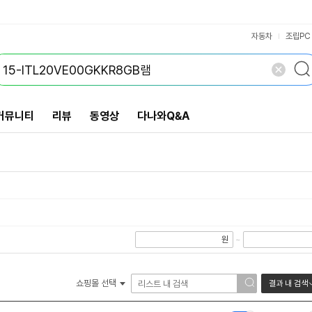
VS검색
개 담김
삭제
검색
닫기
닫기
자동차
조립PC
커뮤니티
리뷰
동영상
다나와Q&A
원
~
쇼핑몰 선택
결과 내 검색