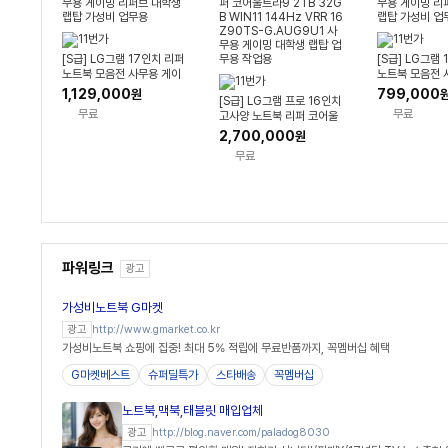
[S급] LG그램 17인치 리퍼
[S급] LG그램
노트북 모음전 사무용 게이
노트북 모음전 
밍 리퍼브 대학생 랩탑 가성
밍 리퍼브 대학
1,129,000
799,000
원
[S급] LG그램 프로 16인치
비 업무용
비 업무용
무료
무료
고사양 노트북 리퍼 코어울
트라9 2TB 32GB WIN11
2,700,000
원
144Hz VRR 16Z90TS-
무료
G.AUG9U1 사무용 게이
밍 대학생 랩탑 업무용 작업
용
파워링크
광고
가성비노트북 G마켓
http://www.gmarket.co.kr
광고
가성비노트북 쇼핑에 집중! 최대 5% 적립에 무료반품까지, 꼭멤버십 혜택
G마켓베스트
슈퍼딜특가
스타배송
꼭멤버십
노트북,맥북,태블릿 매입업체
http://blog.naver.com/paladog8030
광고