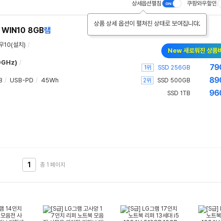
상세옵션펼침
쿠팡와우할인
상품 상세 옵션이 펼쳐진 상태로 보여집니다.
 WIN10 8GB
램
우10(설치)
/
New 새로워진 상품
0GHz)
/
79
1위
SSD 256GB
89
B
/
USB-PD
/
45Wh
2위
SSD 500GB
96
SSD 1TB
1
총 1
페이지