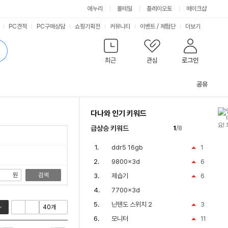
싫어요
좋아요
에누리
몰테일
플레이오토
메이크샵
PC견적
PC구매상담
쇼핑기획전
커뮤니티
이벤트
/
체험단
더보기
최근
관심
로그인
공유
관
련
다나와 인기 키워드
컨
텐
급상승 키워드
1
/8
츠
ddr5 16gb
1
9800x3d
6
원
검색
제습기
6
7700x3d
닌텐도 스위치 2
3
모니터
11