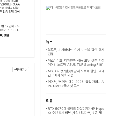
G그램 17인치 노트
3세대 i5-1334
 16GB WIN11 1
,000
원
-G.AAB2U1 사
뉴스
밍 대학생 업무용
탑 화이트
블루죤, 기가바이트 인기 노트북 할인 행사
진행
에스라이즈, 디자인과 성능 모두 갖춘 가성
게이밍 노트북 'ASUS TUF Gaming F16'
신청하기
MSI, G마켓 ‘월첫세일’서 노트북 할인…역대
급 구매자 혜택 제공
에이서, ‘에이서 데이 2026’ 팝업 개최… AI
PC·UMPC 국내 첫 공개
리뷰
RTX 5070에 올레드 화질까지? HP Hype
rX 오멘 상세 리뷰 (게임 벤치마크, 소음, 발