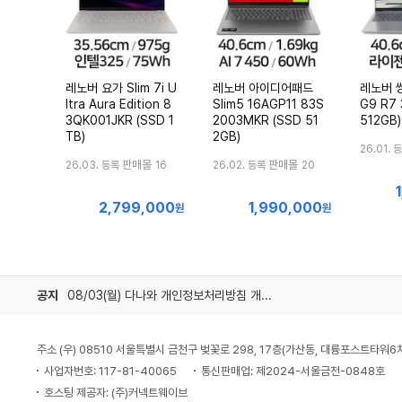
레노버 요가 Slim 7i U
레노버 아이디어패드
레노버 씽
ltra Aura Edition 8
Slim5 16AGP11 83S
G9 R7 
3QK001JKR (SSD 1
2003MKR (SSD 51
512GB)
TB)
2GB)
26.01. 
판매몰
판매몰
26.03. 등록
16
26.02. 등록
20
2,799,000
1,990,000
최
최
원
원
저
저
가
가
공지
08/03(월) 다나와 개인정보처리방침 개정 안내
주소 (우) 08510 서울특별시 금천구 벚꽃로 298, 17층(가산동, 대륭포스트타워6
사업자번호: 117-81-40065
통신판매업: 제2024-서울금천-0848호
호스팅 제공자: (주)커넥트웨이브