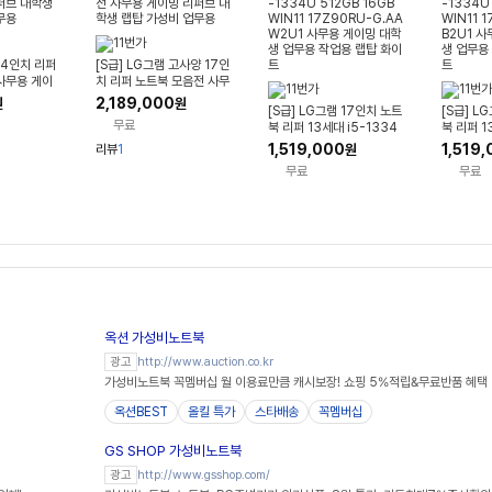
 14인치 리퍼
[S급] LG그램 고사양 17인
사무용 게이
치 리퍼 노트북 모음전 사무
생 랩탑 가성
용 게이밍 리퍼브 대학생 랩
2,189,000
원
원
[S급] LG그램 17인치 노트
[S급] L
탑 가성비 업무용
무료
북 리퍼 13세대 i5-1334
북 리퍼 1
U 512GB 16GB WIN11 1
U 512GB
1,519,000
1,519
리뷰
1
원
7Z90RU-G.AAW2U1
7Z90RU
무료
무료
사무용 게이밍 대학생 업무
무용 게이
용 작업용 랩탑 화이트
작업용 랩
옥션 가성비노트북
http://www.auction.co.kr
광고
가성비노트북 꼭멤버십 월 이용료만큼 캐시보장! 쇼핑 5%적립&무료반품 혜택
옥션BEST
올킬 특가
스타배송
꼭멤버십
GS SHOP 가성비노트북
http://www.gsshop.com/
광고