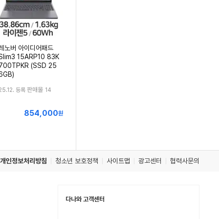
레노버 아이디어패드
Slim3 15ARP10 83K
700TPKR (SSD 25
6GB)
판매몰
25.12. 등록
14
854,000
최
원
저
가
개인정보처리방침
청소년 보호정책
사이트맵
광고센터
협력사문의
다나와 고객센터