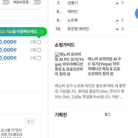
배송비포함
선풍기
7
에어컨
노트북
2
창문형 에어컨
4
비교 기능
을 이용해보세요.
0,000
원
2몰
쇼핑가이드
0,000
원
2몰
0,000
원
2몰
레노버 프리미엄 AI P
C 요가(Yoga) 아우
라에디션 특징 & 프로
모션까지 정리 완
레노버 요가 노트북 라인은 용도에 따라 세 종류
로 구분됩니다. 휴대성 중심의 Slim, 힌지가 꺾
이는 2in1, 고성능 작업용 Pro입니다. 이번 ..
기획전
1
/2
광고