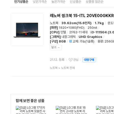
인기상품순
낮은가격순
높은가격순
신상품순
상품평 많은순
레노버 씽크북 15-ITL 20VE00GKKR
노트북
/
39.62cm(15.6인치)
/
1.7kg
/
윈도
[화면]
1920x1080(FHD)
/
250nit
/
[CPU]
인텔
/
코어i3-11세대
/
i3-1115G4 (3.
[그래픽]
내장그래픽
/
UHD Graphics
/
[구성]
8GB
/
램
교체
:
가능(1슬롯)
/
용량
:
256G
닫기
21.12. 등록
관심
대량구매
관심상품
상
노트북
>
노트북 전체
품
분
류
함께 보면 좋은 상품