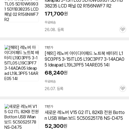
Ideapad 5-15ITL05 5D10W69931 5D11B
38235 LCD 패널 02 R156NWF7 R2
171,700
원
무료배송
26.08. 등록
관
심
11번가
[해외] 레노버 아이디어패드 노트북 배터리 L1
9D3PF5 3-15ITL05 L19C3PF7 3-14ADA0
5 Ideapad L19L3PF5 14ARE05 14I
68,240
원
무료배송
26.07. 등록
관
심
11번가
새로운 레노버 V15 G2 ITL 82KB 전원 Botto
n USB Wlan 보드 5C50S25178 NS-D475
52,300
원