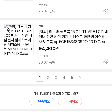
무료배송
26.07. 등록
관
심
쿠팡
[해외] 레노버 씽크북 15 G2 ITL ARE LCD 백
커버 전면 베젤 힌지 팜레스트 하단 케이스용
새 노트북 pp 5CB1B34809 1개 10 D Case
94,400
원
무료배송
26.07. 등록
관
심
1
2
3
4
5
'15ITL5D' 검색결과 어떠셨나요?
만족해요
아쉬워요