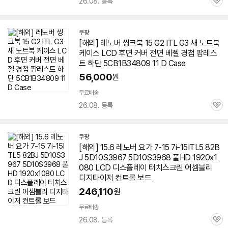
26.08. 등록
관
심
쿠팡
[해외] 레노버 씽크북 15 G2 ITL G3 새 노트북
케이스 LCD 후면 커버 전면 베젤 경첩 팜레스
트 하단 5CB1B34809 11 D Case
56,000
원
무료배송
26.08. 등록
관
심
쿠팡
[해외] 15.6 레노버 요가 7-15 7i-15ITL5 82B
J 5D10S3967 5D10S3968 풀HD 1920x1
080 LCD 디스플레이 터치스크린 어셈블리
디지타이저 컨트롤 보드
246,110
원
무료배송
26.08. 등록
관