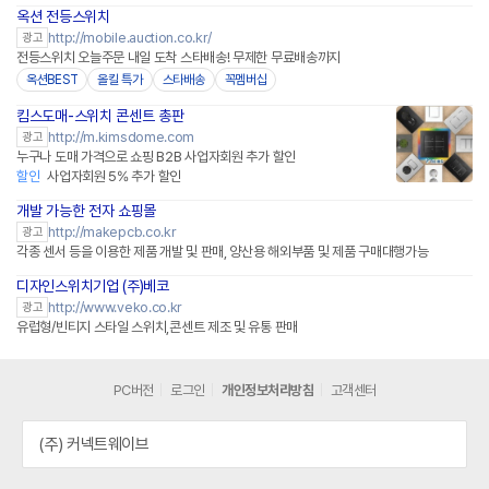
옥션 전등스위치
http://mobile.auction.co.kr/
광고
전등스위치 오늘주문 내일 도착 스타배송! 무제한 무료배송까지
옥션BEST
올킬 특가
스타배송
꼭멤버십
킴스도매-스위치 콘센트 총판
http://m.kimsdome.com
광고
누구나 도매 가격으로 쇼핑 B2B 사업자회원 추가 할인
할인
사업자회원 5% 추가 할인
개발 가능한 전자 쇼핑몰
네이버페이 플러스
http://makepcb.co.kr
광고
각종 센서 등을 이용한 제품 개발 및 판매, 양산용 해외부품 및 제품 구매대행가능
디자인스위치기업 (주)베코
http://www.veko.co.kr
광고
유럽형/빈티지 스타일 스위치,콘센트 제조 및 유통 판매
PC버전
로그인
개인정보처리방침
고객센터
(주) 커넥트웨이브