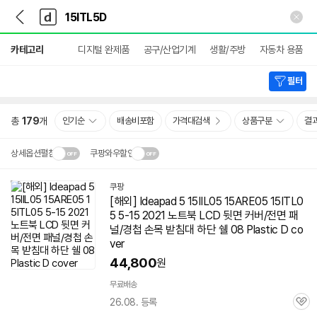
뒤
다
본문 바로가기
다
로
나
나
가
와
와
상
기
메
카테고리
디지털 완제품
공구/산업기계
생활/주방
자동차 용품
세
인
검
색
필터
총
179
개
인기순
배송비포함
가격대검색
상품구분
결
상세옵션펼침
쿠팡와우할인
설치 환경·지역에 따라
쿠팡
닫
배송·설치비가 달라집니다.
[해외] Ideapad 5 15IIL05 15ARE05 15ITL0
기
5 5-15 2021 노트북 LCD 뒷면 커버/전면 패
널/경첩 손목 받침대 하단 쉘 08 Plastic D co
ver
44,800
원
무료배송
26.08. 등록
관