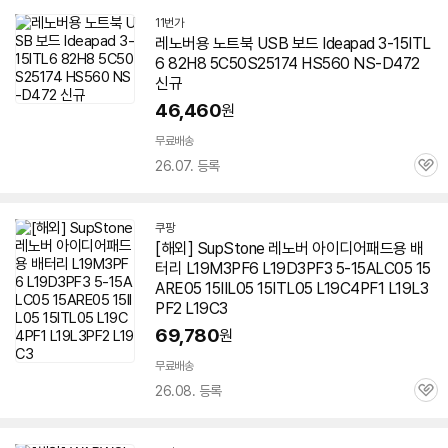
11번가
레노버용 노트북 USB 보드 Ideapad 3-15ITL
6 82H8 5C50S25174 HS560 NS-D472
신규
46,460
원
무료배송
26.07. 등록
관
심
쿠팡
[해외] SupStone 레노버 아이디어패드용 배
터리 L19M3PF6 L19D3PF3 5-15ALC05 15
ARE05 15IIL05 15ITL05 L19C4PF1 L19L3
PF2 L19C3
69,780
원
무료배송
26.08. 등록
관
심