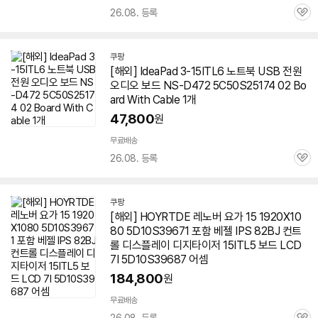
26.08. 등록
관
심
쿠팡
[해외] IdeaPad 3-15ITL6 노트북 USB 전원
오디오 보드 NS-D472 5C50S25174 02 Bo
ard With Cable 1개
47,800
원
무료배송
26.08. 등록
관
심
쿠팡
[해외] HOYRTDE 레노버 요가 15 1920X10
80 5D10S39671 포함 베젤 IPS 82BJ 컨트
롤 디스플레이 디지타이저 15ITL5 보드 LCD
7I 5D10S39687 어셈
184,800
원
무료배송