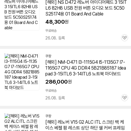
[해외] NS D472 레노버 아이디어패드 3 15IT
L6 82H8 USB 전원 버튼 오디오 보드 5C50
S25174용 01 Board And Cable
48,300
원
무료배송
26.08. 등록
관
심
쿠팡
[해외] NM-D471 I3-1115G4 I5-1135G7 I7-
1165G7 CPU 4G DDR4 5B21B85187 Idea
pad 3-15ITL6 3-14ITL6 노트북 마더보드
286,000
원
무료배송
26.08. 등록
관
심
쿠팡
[해외] 레노버 V15 G2 ALC ITL 스크린 백 케
이스 베젤 팜 레스트 상단 하단 쉘 커버 프레임