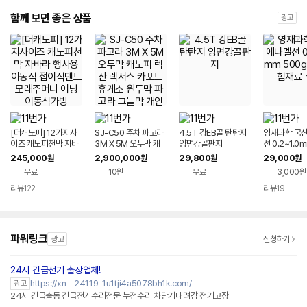
함께 보면 좋은 상품
광고
[더캐노피] 12가지사
SJ-C50 주차 파고라
4.5T 강EB골 탄탄지
영재과학 국산
이즈 캐노피천막 자바
3M X 5M 오두막 캐
양면강골판지
선 0.2~1.0
라 행사용 이동식 접이
노피 렉산 렉서스 카포
g 과학실험재
245,000
2,900,000
29,800
29,000
원
원
원
원
식텐트 모래주머니 어
트 휴게소 원두막 파고
무료
10원
무료
3,000원
닝 이동식가방
라 그늘막 개인주차장
리뷰
122
리뷰
19
파워링크
광고
신청하기
24시 긴급전기 출장업체!
https://xn--24119-1u1tji4a5078bh1k.com/
광고
24시 긴급출동 긴급전기수리전문 누전수리 차단기내려감 전기고장