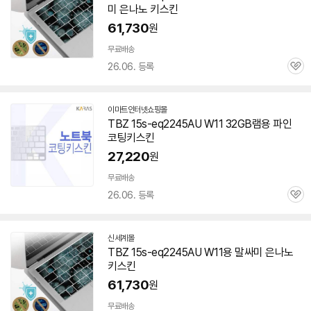
미 은나노 키스킨
61,730
원
무료배송
26.06. 등록
관
심
이마트인터넷쇼핑몰
TBZ
15s-eq2245AU
W11 32GB램용 파인
코팅키스킨
27,220
원
무료배송
26.06. 등록
관
심
신세계몰
TBZ
15s-eq2245AU
W11용 말싸미 은나노
키스킨
61,730
원
무료배송