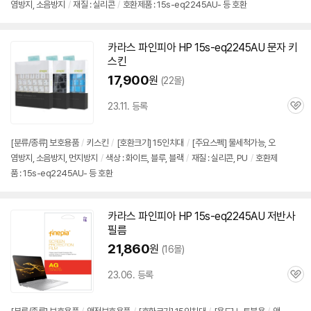
염방지, 소음방지
/
재질 : 실리콘
/
호환제품 : 15s-eq2245AU- 등 호환
카라스 파인피아 HP
15s-eq2245AU
문자 키
스킨
17,900
원
(22몰)
23.11. 등록
관
심
세부정보 열기/접기
[분류/종류] 보호용품
/
키스킨
/
[호환크기] 15인치대
/
[주요스펙] 물세척가능, 오
염방지, 소음방지, 먼지방지
/
색상 : 화이트, 블루, 블랙
/
재질 : 실리콘, PU
/
호환제
품 : 15s-eq2245AU- 등 호환
카라스 파인피아 HP
15s-eq2245AU
저반사
필름
21,860
원
(16몰)
23.06. 등록
관
심