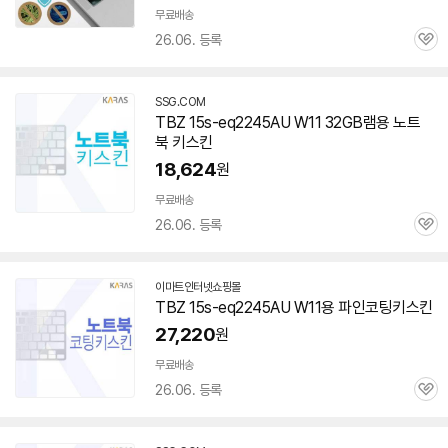
무료배송
26.06. 등록
관
심
SSG.COM
TBZ
15s-eq2245AU
W11 32GB램용 노트
북 키스킨
18,624
원
무료배송
26.06. 등록
관
심
이마트인터넷쇼핑몰
TBZ
15s-eq2245AU
W11용 파인코팅키스킨
27,220
원
무료배송
26.06. 등록
관
심