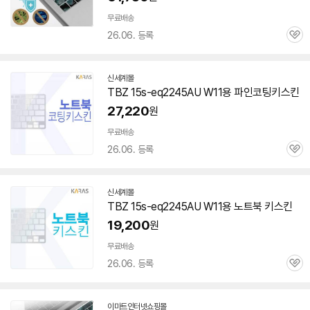
무료배송
26.06. 등록
관
심
신세계몰
TBZ
15s-eq2245AU
W11용 파인코팅키스킨
27,220
원
무료배송
26.06. 등록
관
심
신세계몰
TBZ
15s-eq2245AU
W11용 노트북 키스킨
19,200
원
무료배송
26.06. 등록
관
심
이마트인터넷쇼핑몰