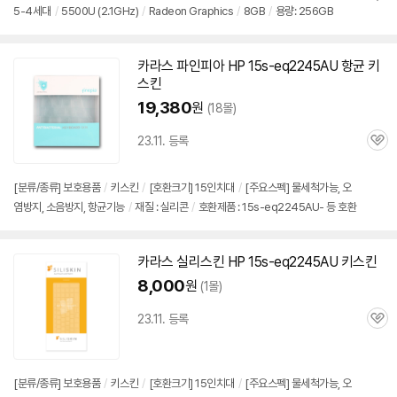
뷰
5-4세대
/
5500U (2.1GHz)
/
Radeon Graphics
/
8GB
/
용량: 256GB
정
보
펼
치
카라스 파인피아 HP
15s-eq2245AU
항균 키
기
스킨
19,380
원
(18몰)
23.11. 등록
관
심
[분류/종류] 보호용품
/
키스킨
/
[호환크기] 15인치대
/
[주요스펙] 물세척가능, 오
염방지, 소음방지, 항균기능
/
재질 : 실리콘
/
호환제품 : 15s-eq2245AU- 등 호환
카라스 실리스킨 HP
15s-eq2245AU
키스킨
8,000
원
(1몰)
23.11. 등록
관
심
[분류/종류] 보호용품
/
키스킨
/
[호환크기] 15인치대
/
[주요스펙] 물세척가능, 오