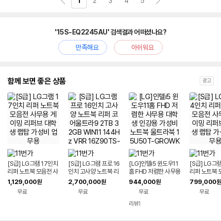
1
2
3
4
5
'15S-EQ2245AU' 검색결과 어떠셨나요?
만족해요
아쉬워요
함께 보면 좋은 상품
광고
[S급] LG그램 17인치
[S급] LG그램 프로 16
[LG]인텔i5 윈도우11
[S급] LG그
리퍼 노트북 모음전 사
인치 고사양 노트북 리
홈 FHD 저렴한 사무용
리퍼 노트북 
무용 게이밍 리퍼브 대
퍼 코어울트라9 2TB
대학생 인강용 가성비
무용 게이밍 
1,129,000
2,700,000
944,000
799,000
원
원
원
원
학생 랩탑 가성비 업무
32GB WIN11 144H
노트북 울트라북 15U
학생 랩탑 가
무료
무료
무료
무료
용
z VRR 16Z90TS-G.
50T-GROWK
용
AUG9U1 사무용 게이
리뷰
1
밍 대학생 랩탑 업무용
작업용