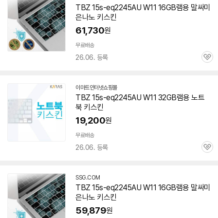
TBZ
15s-eq2245AU
W11 16GB램용 말싸미
은나노 키스킨
61,730
원
무료배송
26.06. 등록
관
심
이마트인터넷쇼핑몰
TBZ
15s-eq2245AU
W11 32GB램용 노트
북 키스킨
19,200
원
무료배송
26.06. 등록
관
심
SSG.COM
TBZ
15s-eq2245AU
W11 16GB램용 말싸미
은나노 키스킨
59,879
원