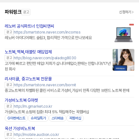
파워링크
광고
신청하기
레노버 공식파트너 인컴씨앤씨
네이버페이 플러스
https://smartstore.naver.com/incomss
광고
레노버 아이디어패드 슬림3, 합리적인 가격으로 만나보세요
노트북,맥북,태블릿 매입업체
http://blog.naver.com/paladog8030
광고
고가에 빠르고 편안한 매입! 저희가 삽니다!매입O,판매는 안합니다!/17년
된 회사
리사이클, 중고노트북 전문몰
네이버페이 플러스
https://smartstore.naver.com/bornit
광고
중고노트북의 차별화된 클린 서비스로 가성비,가심비 만족 다양한 브랜드 노트북 판매
가성비노트북 G마켓
http://m.gmarket.co.kr
광고
가성비노트북 쇼핑에 집중! 최대 5% 적립해주는 꼭멤버십
G마켓베스트
슈퍼딜특가
스타배송
꼭멤버십
옥션 가성비노트북
http://mobile.auction.co.kr
광고