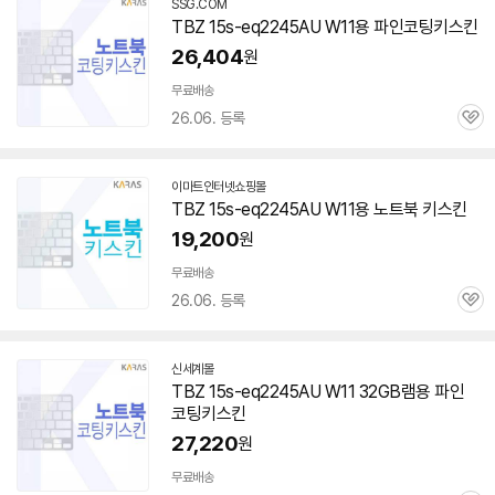
SSG.COM
TBZ
15s-eq2245AU
W11용 파인코팅키스킨
26,404
원
무료배송
26.06. 등록
관
심
이마트인터넷쇼핑몰
TBZ
15s-eq2245AU
W11용 노트북 키스킨
19,200
원
무료배송
26.06. 등록
관
심
신세계몰
TBZ
15s-eq2245AU
W11 32GB램용 파인
코팅키스킨
27,220
원
무료배송