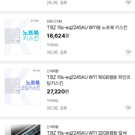
26.06. 등록
관
심
SSG.COM
TBZ
15s-eq2245AU
W11용 노트북 키스킨
18,624
원
무료배송
26.06. 등록
관
심
신세계몰
TBZ
15s-eq2245AU
W11 16GB램용 파인코
팅키스킨
27,220
원
무료배송
26.06. 등록
관
심
신세계몰
TBZ
15s-eq2245AU
W11 32GB램용 말싸