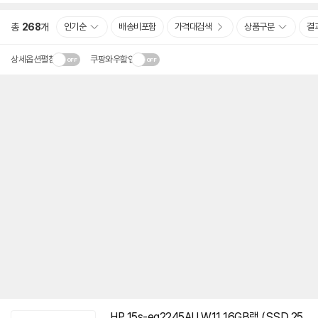
총
268
개
인기순
배송비포함
가격대검색
상품구분
결
상세옵션펼침
쿠팡와우할인
HP
15s-eq2245AU
W11 16GB램 (SSD 25