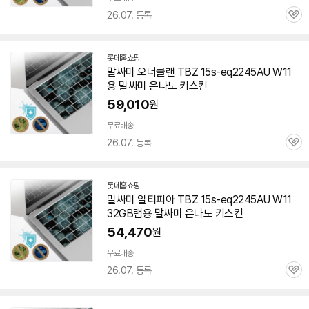
26.07. 등록
관
심
롯데홈쇼핑
말싸미 오너클랜 TBZ
15s-eq2245AU
W11
용 말싸미 은나노 키스킨
59,010
원
무료배송
26.07. 등록
관
심
롯데홈쇼핑
말싸미 알티피아 TBZ
15s-eq2245AU
W11
32GB램용 말싸미 은나노 키스킨
54,470
원
무료배송
26.07. 등록
관
심