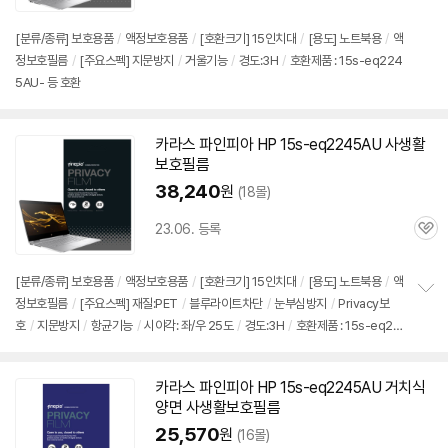
심
[분류/종류] 보호용품
/
액정보호용품
/
[호환크기] 15인치대
/
[용도] 노트북용
/
액
정보호필름
/
[주요스펙] 지문방지
/
거울기능
/
경도:3H
/
호환제품 : 15s-eq224
5AU- 등 호환
카라스 파인피아 HP
15s-eq2245AU
사생활
보호필름
38,240
원
(18몰)
23.06. 등록
관
심
[분류/종류] 보호용품
/
액정보호용품
/
[호환크기] 15인치대
/
[용도] 노트북용
/
액
정보호필름
/
[주요스펙] 재질:PET
/
블루라이트차단
/
눈부심방지
/
Privacy보
정
호
/
지문방지
/
항균기능
/
시야각: 좌/우 25도
/
경도:3H
/
호환제품 : 15s-eq22
보
펼
45AU- 등 호환
치
기
카라스 파인피아 HP
15s-eq2245AU
거치식
양면 사생활보호필름
25,570
원
(16몰)