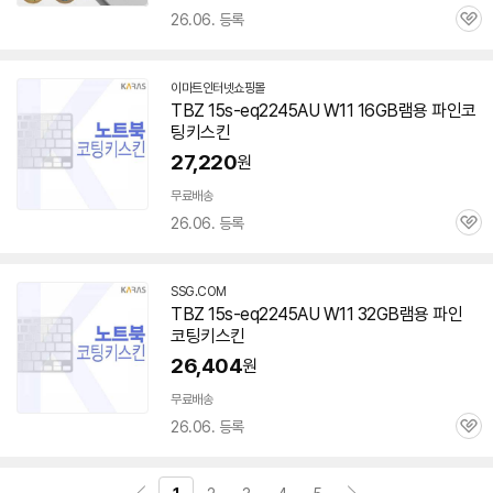
26.06. 등록
관
심
이마트인터넷쇼핑몰
TBZ
15s-eq2245AU
W11 16GB램용 파인코
팅키스킨
27,220
원
무료배송
26.06. 등록
관
심
SSG.COM
TBZ
15s-eq2245AU
W11 32GB램용 파인
코팅키스킨
26,404
원
무료배송
26.06. 등록
관
심