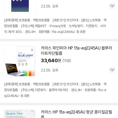
23.06. 등록
관
심
[분류/종류] 보호용품
/
액정보호용품
/
[호환크기] 15인치대
/
[용도] 노트북용
/
액
정보호필름
/
[주요스펙] 재질:PET
/
Privacy보호
/
눈부심방지
/
지문방지
/
시야
각: 좌/우 30도
/
경도:3H
/
호환제품 : 15s-eq2245AU- 등 호환
카라스 파인피아 HP
15s-eq2245AU
블루라
이트차단필름
33,640
원
(18몰)
23.06. 등록
관
심
[분류/종류] 보호용품
/
액정보호용품
/
[호환크기] 15인치대
/
[용도] 노트북용
/
액
정보호필름
/
[주요스펙] 지문방지
/
블루라이트차단
/
경도:3H
/
호환제품 : 15s-e
q2245AU- 등 호환
카라스 HP
15s-eq2245AU
항균 종이질감필
름