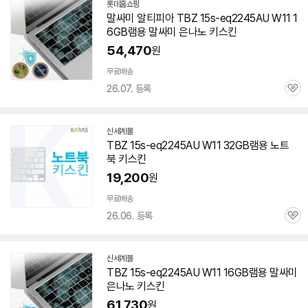
롯데홈쇼핑
말싸미 알티피아 TBZ
15s-eq2245AU
W11 1
6GB램용 말싸미 은나노 키스킨
54,470
원
무료배송
26.07. 등록
관
심
신세계몰
TBZ
15s-eq2245AU
W11 32GB램용 노트
북 키스킨
19,200
원
무료배송
26.06. 등록
관
심
신세계몰
TBZ
15s-eq2245AU
W11 16GB램용 말싸미
은나노 키스킨
61,730
원