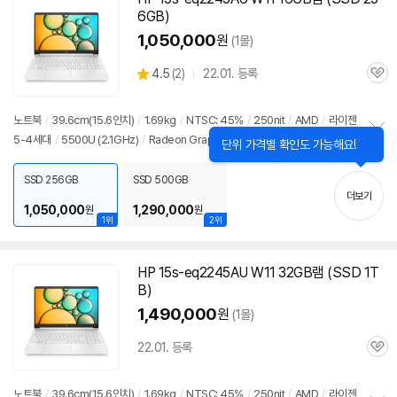
6GB)
1,050,000
원
(1몰)
상
4.5
(
2)
22.01. 등록
관
별
품
심
점
리
노트북
/
39.6cm(15.6인치)
/
1.69kg
/
NTSC: 45%
/
250nit
/
AMD
/
라이젠
뷰
5-4세대
/
5500U (2.1GHz)
/
Radeon Graphics
/
16GB
/
용량: 256GB
닫
정
단위 가격별 확인도 가능해요!
기
보
펼
SSD 256GB
SSD 500GB
치
더보기
기
1,050,000
1,290,000
원
원
1위
2위
HP
15s-eq2245AU
W11 32GB램 (SSD 1T
B)
1,490,000
원
(1몰)
22.01. 등록
관
심
노트북
/
39.6cm(15.6인치)
/
1.69kg
/
NTSC: 45%
/
250nit
/
AMD
/
라이젠