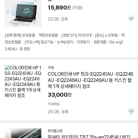
15,890
원
(15몰)
23.06. 등록
관
심
[분류/종류] 보호용품
/
액정보호용품
/
[호환크기] 15인치대
/
[용도] 노트북용
/
액
정보호필름
/
[주요스펙] 항균기능
/
눈부심방지
/
지문방지
/
호환제품 : 15s-eq2
245AU- 등 호환
쿠팡
COLOR인쇄 HP 15S-EQ2241AU -EQ2245
AU -EQ2246AU -EQ2249AU 용 키스킨 블
랙 1개 상세페이지 참조
33,000
원
무료배송
26.08. 등록
관
심
롯데홈쇼핑
말싸미 알티피아 TBZ
15s-eq2245AU
W11