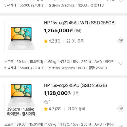
5-4세대
/
5500U (2.1GHz)
/
Radeon Graphics
/
32GB
/
용량: 1TB
정
보
펼
치
HP
15s-eq2245AU
W11 (SSD 256GB)
기
1,255,000
원
(1몰)
상
4.2
(
13)
22.01. 등록
관
별
품
심
점
리
뷰
노트북
/
39.6cm(15.6인치)
/
1.69kg
/
NTSC: 45%
/
250nit
/
AMD
/
라이젠
5-4세대
/
5500U (2.1GHz)
/
Radeon Graphics
/
8GB
/
용량: 256GB
정
보
펼
치
HP
15s-eq2245AU
(SSD 256GB)
기
1,128,000
원
(1몰)
1
상
상
4.7
(
28)
21.09. 등록
품
관
별
의
품
심
점
견
리
노트북
/
39.6cm(15.6인치)
/
1.69kg
/
NTSC: 45%
/
250nit
/
AMD
/
라이젠