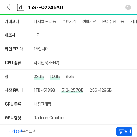
뒤
다
본문 바로가기
다
로
나
나
가
와
와
상
기
메
카테고리
디지털 완제품
주변기기
생활가전
PC 주요 부품
기
세
인
검
색
제조사
HP
화면 크기대
15인치대
CPU 종류
라이젠5(ZEN2)
램
32GB
16GB
8GB
저장 용량대
1TB~513GB
512~257GB
256~129GB
GPU 종류
내장그래픽
GPU 칩셋
Radeon Graphics
인기 옵션
우선 노출
필터