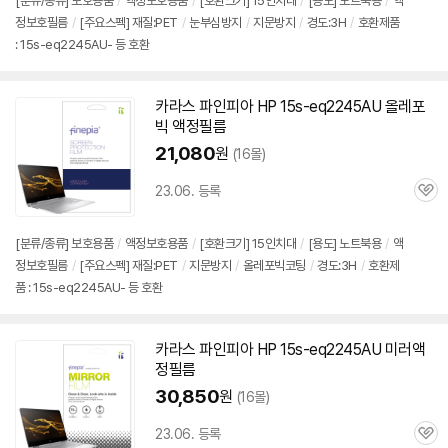
[분류/종류] 보호용품
/
액정보호용품
/
[호환크기] 15인치대
/
[용도] 노트북용
/
액
정보호필름
/
[주요스펙] 재질:PET
/
눈부심방지
/
지문방지
/
경도:3H
/
호환제품
: 15s-eq2245AU- 등 호환
카라스 파인피아 HP
15s-eq2245AU
올레포
빅 액정필름
21,080
원
(16몰)
23.06. 등록
관
심
[분류/종류] 보호용품
/
액정보호용품
/
[호환크기] 15인치대
/
[용도] 노트북용
/
액
정보호필름
/
[주요스펙] 재질:PET
/
지문방지
/
올레포빅코팅
/
경도:3H
/
호환제
품 : 15s-eq2245AU- 등 호환
카라스 파인피아 HP
15s-eq2245AU
미러액
정필름
30,850
원
(16몰)
23.06. 등록
관