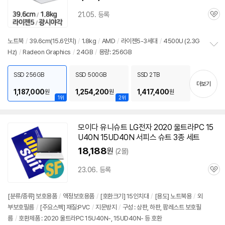
21.05. 등록
관
심
노트북
/
39.6cm(15.6인치)
/
1.8kg
/
AMD
/
라이젠5-3세대
/
4500U (2.3G
Hz)
/
Radeon Graphics
/
24GB
/
용량: 256GB
정
보
펼
SSD 256GB
SSD 500GB
SSD 2TB
치
더보기
기
1,187,000
1,254,200
1,417,400
원
원
원
1위
2위
모이다 유니슈트 LG전자 2020 울트라PC
15
U40N
15UD40N 서피스 슈트 3종 세트
18,188
원
(2몰)
23.06. 등록
관
심
[분류/종류] 보호용품
/
액정보호용품
/
[호환크기] 15인치대
/
[용도] 노트북용
/
외
부보호필름
/
[주요스펙] 재질:PVC
/
지문방지
/
구성 : 상판, 하판, 팜레스트 보호필
름
/
호환제품 : 2020 울트라PC 15U40N-, 15UD40N- 등 호환