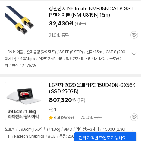
강원전자 NETmate NM-U8N CAT.8 SST
P 랜케이블 (NM-U815N, 15m)
32,430
원
(94몰)
21.04. 등록
관
심
LAN 케이블
/
완제품형 (다이렉트)
/
SSTP (S/FTP)
/
길이: 15m
/
CAT.8 (200
0MHz)
/
40Gbps
/
메인단자: RJ45
/
확장단자: RJ45
/
M-M형
/
금도금단
정
자
/
연선
/
24AWG
보
펼
치
기
LG전자 2020 울트라PC 15UD40N-GX56K
(SSD 256GB)
807,320
원
(1몰)
1
상
상
4.8
(
999+)
20.08. 등록
품
관
별
의
품
심
점
견
노트북
/
39.6cm(15.6인치)
/
1.8kg
/
AMD
/
라이젠5-3세대
/
4500U (2.3G
리
Hz)
/
Radeon Graphics
/
8GB
/
용량: 256GB
정
뷰