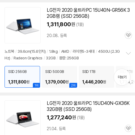
LG전자 2020 울트라PC 15U40N-GR56K 3
2GB램 (SSD 256GB)
1,311,800
원
(1몰)
20.08. 등록
관
심
노트북
/
39.6cm(15.6인치)
/
1.8kg
/
AMD
/
라이젠5-3세대
/
4500U (2.3G
Hz)
/
Radeon Graphics
/
32GB
/
용량: 256GB
정
보
펼
SSD 256GB
SSD 500GB
SSD 1TB
SSD 2TB
치
더보기
기
1,311,800
1,379,000
1,446,200
1,734,2
원
원
원
1위
2위
LG전자 2020 울트라PC 15UD40N-GX36K
32GB램 (SSD 256GB)
1,277,240
원
(1몰)
21.04. 등록
관