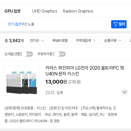
GPU 칩셋
UHD Graphics
Radeon Graphics
인기 옵션
우선 노출
필터
총
3,842
개
인기순
배송비포함
가격대검색
상품구분
상세옵션펼침
쿠팡와우할인
설치 환경·지역에 따라
카라스 파인피아 LG전자 2020 울트라PC
15
닫
배송·설치비가 달라집니다.
U40N
문자 키스킨
기
13,000
원
(238몰)
23.12. 등록
관
심
[분류/종류] 보호용품
/
키스킨
/
[호환크기] 15인치대
/
[주요스펙] 물세척가능, 오
염방지, 소음방지, 먼지방지
/
색상 : 화이트, 블루, 블랙
/
재질 : 실리콘, PU
/
호환제
품 : 2020 울트라PC 15U40N- 등 호환