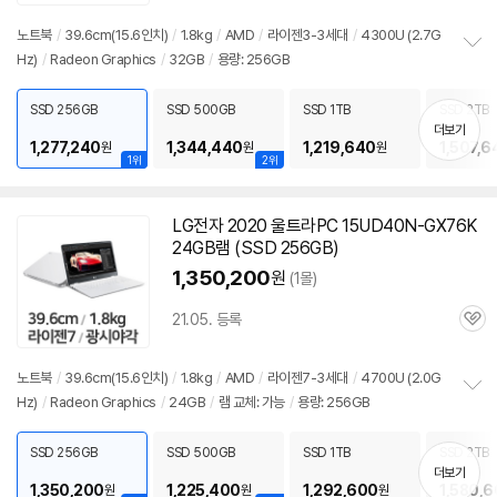
심
노트북
/
39.6cm(15.6인치)
/
1.8kg
/
AMD
/
라이젠3-3세대
/
4300U (2.7G
Hz)
/
Radeon Graphics
/
32GB
/
용량: 256GB
정
보
펼
SSD 256GB
SSD 500GB
SSD 1TB
SSD 2TB
치
더보기
기
1,277,240
1,344,440
1,219,640
1,507,6
원
원
원
1위
2위
세부정보 열기/접기
LG전자 2020 울트라PC 15UD40N-GX76K
24GB램 (SSD 256GB)
1,350,200
원
(1몰)
21.05. 등록
관
심
노트북
/
39.6cm(15.6인치)
/
1.8kg
/
AMD
/
라이젠7-3세대
/
4700U (2.0G
Hz)
/
Radeon Graphics
/
24GB
/
램 교체: 가능
/
용량: 256GB
정
보
펼
SSD 256GB
SSD 500GB
SSD 1TB
SSD 2TB
치
더보기
기
1,350,200
1,225,400
1,292,600
1,580,
원
원
원