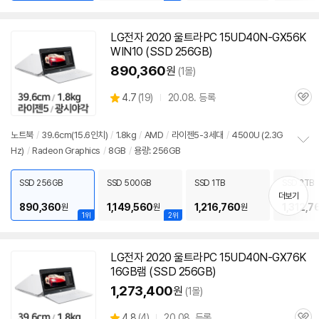
LG전자 2020 울트라PC 15UD40N-GX56K
WIN10 (SSD 256GB)
890,360
원
(1몰)
상
4.7
(
19)
20.08. 등록
관
별
품
심
점
리
노트북
/
39.6cm(15.6인치)
/
1.8kg
/
AMD
/
라이젠5-3세대
/
4500U (2.3G
뷰
Hz)
/
Radeon Graphics
/
8GB
/
용량: 256GB
정
보
펼
SSD 256GB
SSD 500GB
SSD 1TB
SSD 2TB
치
더보기
기
890,360
1,149,560
1,216,760
1,312,7
원
원
원
1위
2위
LG전자 2020 울트라PC 15UD40N-GX76K
16GB램 (SSD 256GB)
1,273,400
원
(1몰)
상
4.8
(
4)
20.08. 등록