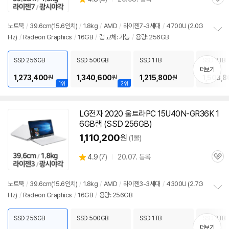
관
별
품
심
점
리
노트북
/
39.6cm(15.6인치)
/
1.8kg
/
AMD
/
라이젠7-3세대
/
4700U (2.0G
뷰
Hz)
/
Radeon Graphics
/
16GB
/
램 교체: 가능
/
용량: 256GB
정
보
펼
SSD 256GB
SSD 500GB
SSD 1TB
SSD 2TB
치
더보기
기
1,273,400
1,340,600
1,215,800
1,503,8
원
원
원
1위
2위
LG전자 2020 울트라PC 15U40N-GR36K 1
6GB램 (SSD 256GB)
1,110,200
원
(1몰)
상
4.9
(
7)
20.07. 등록
관
별
품
심
점
리
노트북
/
39.6cm(15.6인치)
/
1.8kg
/
AMD
/
라이젠3-3세대
/
4300U (2.7G
뷰
Hz)
/
Radeon Graphics
/
16GB
/
용량: 256GB
정
보
펼
SSD 256GB
SSD 500GB
SSD 1TB
SSD 2TB
치
더보기