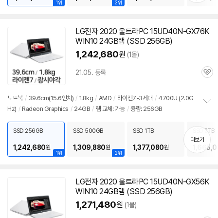
1위
2위
LG전자 2020 울트라PC 15UD40N-GX76K
WIN10 24GB램 (SSD 256GB)
1,242,680
원
(1몰)
21.05. 등록
관
심
노트북
/
39.6cm(15.6인치)
/
1.8kg
/
AMD
/
라이젠7-3세대
/
4700U (2.0G
Hz)
/
Radeon Graphics
/
24GB
/
램 교체: 가능
/
용량: 256GB
정
보
펼
SSD 256GB
SSD 500GB
SSD 1TB
SSD 2TB
치
더보기
기
1,242,680
1,309,880
1,377,080
1,665,
원
원
원
1위
2위
LG전자 2020 울트라PC 15UD40N-GX56K
WIN10 24GB램 (SSD 256GB)
1,271,480
원
(1몰)