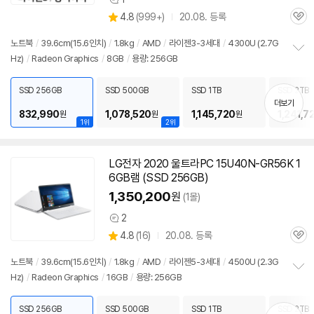
상
상
4.8
(
999+)
20.08. 등록
품
관
별
의
품
심
점
견
노트북
/
39.6cm(15.6인치)
/
1.8kg
/
AMD
/
라이젠3-3세대
/
4300U (2.7G
리
Hz)
/
Radeon Graphics
/
8GB
/
용량: 256GB
정
뷰
보
펼
SSD 256GB
SSD 500GB
SSD 1TB
SSD 2TB
치
더보기
기
832,990
1,078,520
1,145,720
1,241,7
원
원
원
1위
2위
LG전자 2020 울트라PC 15U40N-GR56K 1
동
6GB램 (SSD 256GB)
영
상
1,350,200
원
(1몰)
2
상
상
4.8
(
16)
20.08. 등록
품
관
별
의
품
심
점
견
노트북
/
39.6cm(15.6인치)
/
1.8kg
/
AMD
/
라이젠5-3세대
/
4500U (2.3G
리
Hz)
/
Radeon Graphics
/
16GB
/
용량: 256GB
정
뷰
보
펼
SSD 256GB
SSD 500GB
SSD 1TB
SSD 2TB