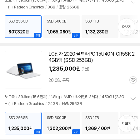
노트북
/
39.6cm(15.6인치)
/
1.8kg
/
AMD
/
라이젠3-3세대
/
4300U (2.7G
뷰
Hz)
/
Radeon Graphics
/
8GB
/
용량: 256GB
정
보
펼
SSD 256GB
SSD 500GB
SSD 1TB
SSD 2TB
치
더보기
기
807,320
1,065,080
1,132,280
1,228,2
원
원
원
1위
2위
LG전자 2020 울트라PC 15U40N-GR56K 2
4GB램 (SSD 256GB)
1,235,000
원
(1몰)
20.08. 등록
관
심
노트북
/
39.6cm(15.6인치)
/
1.8kg
/
AMD
/
라이젠5-3세대
/
4500U (2.3G
Hz)
/
Radeon Graphics
/
24GB
/
용량: 256GB
정
보
펼
SSD 256GB
SSD 500GB
SSD 1TB
SSD 2TB
치
더보기
기
1,235,000
1,302,200
1,369,400
1,657,4
원
원
원
1위
2위