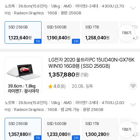
리
노트북
/
39.6cm(15.6인치)
/
1.8kg
/
AMD
/
라이젠3-3세대
/
4300U (2.7G
뷰
Hz)
/
Radeon Graphics
/
16GB
/
용량: 256GB
정
보
펼
SSD 256GB
SSD 500GB
SSD 1TB
SSD 2TB
치
더보기
기
1,123,640
1,190,840
1,258,040
1,354,
원
원
원
1위
2위
LG전자 2020 울트라PC 15UD40N-GX76K
WIN10 16GB램 (SSD 256GB)
1,357,880
원
(1몰)
상
4.6
(
8)
20.08. 등록
관
별
품
심
점
리
노트북
/
39.6cm(15.6인치)
/
1.8kg
/
AMD
/
라이젠7-3세대
/
4700U (2.0G
뷰
Hz)
/
Radeon Graphics
/
16GB
/
램 교체: 가능
/
용량: 256GB
정
보
펼
SSD 256GB
SSD 500GB
SSD 1TB
SSD 2TB
치
더보기
기
1,357,880
1,233,080
1,300,280
1,588,2
원
원
원
1위
2위