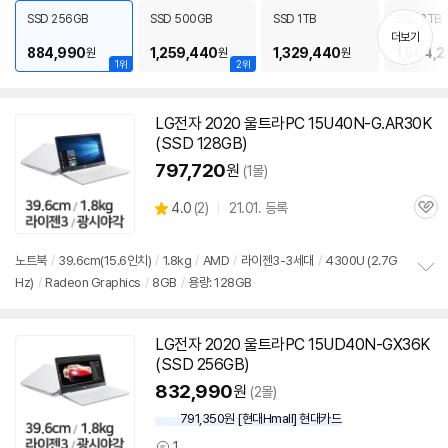
펼
SSD 256GB
SSD 500GB
SSD 1TB
SSD 2TB
치
더보기
기
884,990
1,259,440
1,329,440
1,564,2
원
원
원
1위
2위
LG전자 2020 울트라PC 15U40N-G.AR30K
(SSD 128GB)
797,720
원
(1몰)
상
4.0
(
2)
21.01. 등록
관
별
품
심
점
리
노트북
/
39.6cm(15.6인치)
/
1.8kg
/
AMD
/
라이젠3-3세대
/
4300U (2.7G
뷰
Hz)
/
Radeon Graphics
/
8GB
/
용량: 128GB
정
보
펼
치
LG전자 2020 울트라PC 15UD40N-GX36K
기
(SSD 256GB)
832,990
원
(2몰)
791,350원 [현대Hmall] 현대카드
1