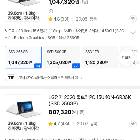
1,047,320
원
(1몰)
1
상
상
4.8
(
831)
20.08. 등록
품
관
별
의
품
심
점
견
노트북
/
39.6cm(15.6인치)
/
1.8kg
/
AMD
/
라이젠5-3세대
/
4500U (2.3G
리
Hz)
/
Radeon Graphics
/
8GB
/
용량: 256GB
정
뷰
보
펼
SSD 256GB
SSD 500GB
SSD 1TB
SSD 2TB
치
더보기
기
1,047,320
1,305,080
1,180,280
1,468,2
원
원
원
1위
2위
TIP
고사양PC 필요없는 X클라우드 게임시대!
LG전자 2020 울트라PC 15U40N-GR36K
(SSD 256GB)
807,320
원
(1몰)
상
4.7
(
434)
20.07. 등록
관
별
품
심
점
리