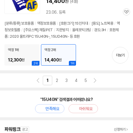
14,400
원
(4몰)
23.06. 등록
관
심
[분류/종류] 보호용품
/
액정보호용품
/
[호환크기] 15인치대
/
[용도] 노트북용
/
액
정보호필름
/
[주요스펙] 재질:PET
/
지문방지
/
올레포빅코팅
/
경도:3H
/
호환제
품 : 2020 울트라PC 15U40N-, 15UD40N- 등 호환
액정 1매
액정 2매
더보기
12,300
14,400
원
원
2위
1위
1
2
3
4
5
'15U40N' 검색결과 어떠셨나요?
만족해요
아쉬워요
파워링크
광고
신청하기