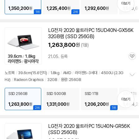
치
더보기
기
1,350,200
1,225,400
1,292,600
1,580,
원
원
원
1위
2위
LG전자 2020 울트라PC 15UD40N-GX56K
32GB램 (SSD 256GB)
1,263,800
원
(1몰)
21.05. 등록
관
심
노트북
/
39.6cm(15.6인치)
/
1.8kg
/
AMD
/
라이젠5-3세대
/
4500U (2.3G
Hz)
/
Radeon Graphics
/
32GB
/
용량: 256GB
정
보
펼
SSD 256GB
SSD 500GB
SSD 1TB
SSD 2TB
치
더보기
기
1,263,800
1,331,000
1,206,200
1,494,
원
원
원
2위
1위
LG전자 2020 울트라PC 15U40N-GR56K
동
(SSD 256GB)
영
상