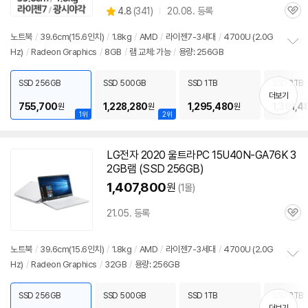
상
4.8
(
341)
20.08. 등록
품
관
별
의
품
심
점
견
노트북
/
39.6cm(15.6인치)
/
1.8kg
/
AMD
/
라이젠7-3세대
/
4700U (2.0G
리
Hz)
/
Radeon Graphics
/
8GB
/
램 교체: 가능
/
용량: 256GB
정
뷰
보
펼
SSD 256GB
SSD 500GB
SSD 1TB
SSD 2TB
치
더보기
기
755,700
1,228,280
1,295,480
1,391,4
원
원
원
1위
2위
LG전자 2020 울트라PC 15U40N-GA76K 3
2GB램 (SSD 256GB)
1,407,800
원
(1몰)
21.05. 등록
관
심
노트북
/
39.6cm(15.6인치)
/
1.8kg
/
AMD
/
라이젠7-3세대
/
4700U (2.0G
Hz)
/
Radeon Graphics
/
32GB
/
용량: 256GB
정
보
펼
SSD 256GB
SSD 500GB
SSD 1TB
SSD 2TB
치