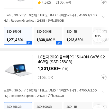
상
4.5
(
2)
21.05. 등록
관
별
품
심
점
리
노트북
/
39.6cm(15.6인치)
/
1.8kg
/
AMD
/
라이젠5-3세대
/
4500U (2.3G
뷰
Hz)
/
Radeon Graphics
/
24GB
/
용량: 256GB
정
보
펼
SSD 256GB
SSD 500GB
SSD 1TB
SSD 2TB
치
더보기
기
1,271,480
1,338,680
1,213,880
1,501,8
원
원
원
1위
2위
LG전자 2020 울트라PC 15U40N-GA76K 2
4GB램 (SSD 256GB)
1,331,000
원
(1몰)
21.05. 등록
관
심
노트북
/
39.6cm(15.6인치)
/
1.8kg
/
AMD
/
라이젠7-3세대
/
4700U (2.0G
Hz)
/
Radeon Graphics
/
24GB
/
용량: 256GB
정
보
펼
SSD 256GB
SSD 500GB
SSD 1TB
SSD 2TB