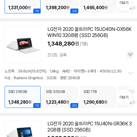
치
더보기
기
1,331,000
1,398,200
1,465,400
1,753,4
원
원
원
1위
2위
LG전자 2020 울트라PC 15UD40N-GX56K
WIN10 32GB램 (SSD 256GB)
1,348,280
원
(1몰)
21.05. 등록
관
심
노트북
/
39.6cm(15.6인치)
/
1.8kg
/
AMD
/
라이젠5-3세대
/
4500U (2.3G
Hz)
/
Radeon Graphics
/
32GB
/
용량: 256GB
정
보
펼
SSD 256GB
SSD 500GB
SSD 1TB
SSD 2TB
치
더보기
기
1,348,280
1,223,480
1,290,680
1,578,6
원
원
원
1위
2위
LG전자 2020 울트라PC 15U40N-GR36K 3
2GB램 (SSD 256GB)