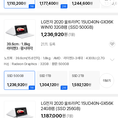
기
1,110,200
1,177,400
1,244,600
1,340,
원
원
원
1위
2위
LG전자 2020 울트라PC 15UD40N-GX36K
WIN10 32GB램 (SSD 500GB)
1,236,920
원
(1몰)
21.11. 등록
관
심
노트북
/
39.6cm(15.6인치)
/
1.8kg
/
AMD
/
라이젠3-3세대
/
4300U (2.7G
Hz)
/
Radeon Graphics
/
32GB
/
용량: 500GB
정
보
펼
SSD 500GB
SSD 1TB
SSD 2TB
치
더보기
기
1,236,920
1,304,120
1,592,120
원
원
원
1위
2위
LG전자 2020 울트라PC 15UD40N-GX56K
24GB램 (SSD 256GB)
1,187,000
원
(1몰)