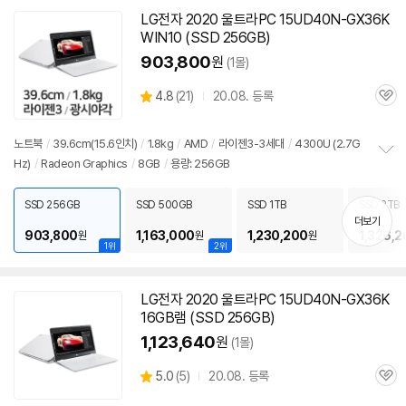
LG전자 2020 울트라PC 15UD40N-GX36K
WIN10 (SSD 256GB)
903,800
원
(1몰)
상
4.8
(
21)
20.08. 등록
관
별
품
심
점
리
노트북
/
39.6cm(15.6인치)
/
1.8kg
/
AMD
/
라이젠3-3세대
/
4300U (2.7G
뷰
Hz)
/
Radeon Graphics
/
8GB
/
용량: 256GB
정
보
펼
SSD 256GB
SSD 500GB
SSD 1TB
SSD 2TB
치
더보기
기
903,800
1,163,000
1,230,200
1,326,2
원
원
원
1위
2위
LG전자 2020 울트라PC 15UD40N-GX36K
16GB램 (SSD 256GB)
1,123,640
원
(1몰)
상
5.0
(
5)
20.08. 등록
관
별
품
심
점