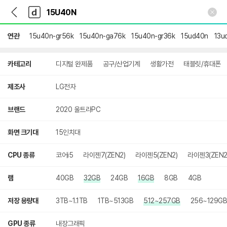
뒤
다
본문 바로가기
다
로
나
나
가
와
와
기
메
연관
15u40n-gr56k
15u40n-ga76k
15u40n-gr36k
15ud40n
13u
인
상
카테고리
디지털 완제품
공구/산업기계
생활가전
태블릿/휴대폰
세
검
색
제조사
LG전자
브랜드
2020 울트라PC
화면 크기대
15인치대
CPU 종류
코어i5
라이젠7(ZEN2)
라이젠5(ZEN2)
라이젠3(ZEN2
램
40GB
32GB
24GB
16GB
8GB
4GB
저장 용량대
3TB~1.1TB
1TB~513GB
512~257GB
256~129GB
GPU 종류
내장그래픽