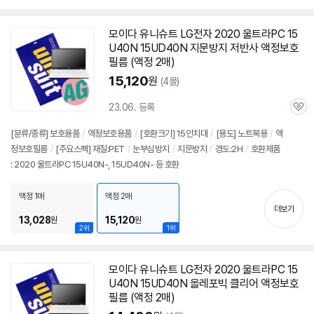
모이다 유니슈트 LG전자 2020 울트라PC
15
U40N
15UD40N 지문방지 저반사 액정보호
필름 (액정 2매)
15,120
원
(4몰)
23.06. 등록
관
심
[분류/종류] 보호용품
/
액정보호용품
/
[호환크기] 15인치대
/
[용도] 노트북용
/
액
정보호필름
/
[주요스펙] 재질:PET
/
눈부심방지
/
지문방지
/
경도:2H
/
호환제품
: 2020 울트라PC 15U40N-, 15UD40N- 등 호환
액정 1매
액정 2매
더보기
13,028
15,120
원
원
2위
1위
모이다 유니슈트 LG전자 2020 울트라PC
15
U40N
15UD40N 올레포빅 클리어 액정보호
필름 (액정 2매)