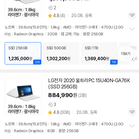
2
상
상
4.8
(
4)
20.08. 등록
품
관
별
의
품
심
점
견
노트북
/
39.6cm(15.6인치)
/
1.8kg
/
AMD
/
라이젠7-3세대
/
4700U (2.0G
리
Hz)
/
Radeon Graphics
/
32GB
/
램 교체: 가능
/
용량: 256GB
정
뷰
보
펼
SSD 256GB
SSD 500GB
SSD 1TB
SSD 2TB
치
더보기
기
1,235,000
1,302,200
1,369,400
1,657,4
원
원
원
2위
1위
LG전자 2020 울트라PC 15U40N-GA76K
(SSD 256GB)
884,990
원
(2몰)
3
상
상
4.8
(
308)
20.08. 등록
품
관
별
의
품
심
점
견
노트북
/
39.6cm(15.6인치)
/
1.8kg
/
AMD
/
라이젠7-3세대
/
4700U (2.0G
리
Hz)
/
Radeon Graphics
/
8GB
/
용량: 256GB
정
뷰
보