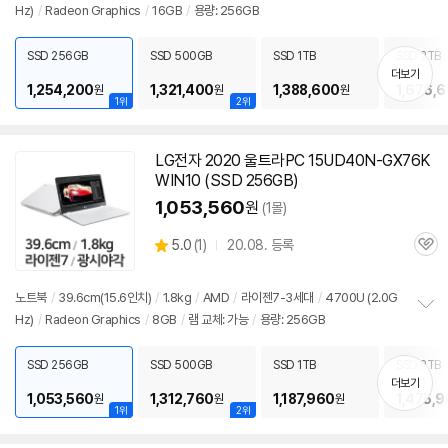
뷰
Hz)
/
Radeon Graphics
/
16GB
/
용량: 256GB
정
보
펼
SSD 256GB
SSD 500GB
SSD 1TB
SSD 2TB
치
더보기
기
1,254,200
1,321,400
1,388,600
1,676,
원
원
원
1위
2위
LG전자 2020 울트라PC 15UD40N-GX76K
WIN10 (SSD 256GB)
1,053,560
원
(1몰)
상
5.0
(
1)
20.08. 등록
관
별
품
심
점
리
노트북
/
39.6cm(15.6인치)
/
1.8kg
/
AMD
/
라이젠7-3세대
/
4700U (2.0G
뷰
Hz)
/
Radeon Graphics
/
8GB
/
램 교체: 가능
/
용량: 256GB
정
보
펼
SSD 256GB
SSD 500GB
SSD 1TB
SSD 2TB
치
더보기
기
1,053,560
1,312,760
1,187,960
1,475,
원
원
원
1위
2위