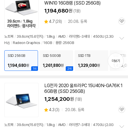
WIN10 16GB램 (SSD 256GB)
1,194,680
원
(1몰)
상
4.7
(
28)
20.08. 등록
관
별
품
심
점
리
노트북
/
39.6cm(15.6인치)
/
1.8kg
/
AMD
/
라이젠5-3세대
/
4500U (2.3G
뷰
Hz)
/
Radeon Graphics
/
16GB
/
용량: 256GB
정
보
펼
SSD 256GB
SSD 500GB
SSD 1TB
SSD 2TB
치
더보기
기
1,194,680
1,261,880
1,329,080
1,425,0
원
원
원
1위
2위
LG전자 2020 울트라PC 15U40N-GA76K 1
6GB램 (SSD 256GB)
1,254,200
원
(1몰)
상
4.3
(
3)
20.08. 등록
관
별
품
심
점
리
노트북
/
39.6cm(15.6인치)
/
1.8kg
/
AMD
/
라이젠7-3세대
/
4700U (2.0G