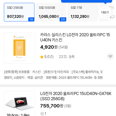
보
펼
SSD 256GB
SSD 500GB
SSD 1TB
SSD 2TB
치
더보기
기
807,320
1,065,080
1,132,280
1,228,2
원
원
원
1위
2위
카라스 실리스킨 LG전자 2020 울트라PC
15
U40N
키스킨
4,920
원
(54몰)
상
5.0
(
1)
23.12. 등록
관
별
품
심
점
리
[분류/종류] 보호용품
/
키스킨
/
[호환크기] 15인치대
/
[주요스펙] 물세척가능, 오
뷰
염방지, 소음방지
/
재질 : 실리콘
/
호환제품 : 2020 울트라PC 15U40N- 등 호환
LG전자 2020 울트라PC 15UD40N-GX76K
동
(SSD 256GB)
영
상
755,700
원
(3몰)
1
상