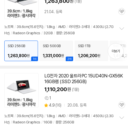
1,263,800
원
(1몰)
21.04. 등록
관
심
노트북
/
39.6cm(15.6인치)
/
1.8kg
/
AMD
/
라이젠3-3세대
/
4300U (2.7G
Hz)
/
Radeon Graphics
/
32GB
/
용량: 256GB
정
보
펼
SSD 256GB
SSD 500GB
SSD 1TB
SSD 2TB
치
더보기
기
1,263,800
1,331,000
1,206,200
1,494,
원
원
원
1위
2위
LG전자 2020 울트라PC 15UD40N-GX56K
16GB램 (SSD 256GB)
1,110,200
원
(1몰)
1
상
상
4.9
(
16)
20.08. 등록
품
관
별
의
품
심
점
견
노트북
/
39.6cm(15.6인치)
/
1.8kg
/
AMD
/
라이젠5-3세대
/
4500U (2.3G
리
Hz)
/
Radeon Graphics
/
16GB
/
용량: 256GB
정
뷰