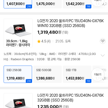
더보기
기
1,407,800
1,475,000
1,542,200
1,830,2
원
원
원
2위
1위
LG전자 2020 울트라PC 15UD40N-GX76K
WIN10 32GB램 (SSD 256GB)
1,319,480
원
(1몰)
상
4.5
(
4)
21.05. 등록
관
별
품
심
점
리
노트북
/
39.6cm(15.6인치)
/
1.8kg
/
AMD
/
라이젠7-3세대
/
4700U (2.0G
뷰
Hz)
/
Radeon Graphics
/
32GB
/
램 교체: 가능
/
용량: 256GB
정
보
펼
SSD 256GB
SSD 500GB
SSD 1TB
SSD 2TB
치
더보기
기
1,319,480
1,386,680
1,453,880
1,741,8
원
원
원
2위
1위
LG전자 2020 울트라PC 15UD40N-GX76K
32GB램 (SSD 256GB)
1,235,000
원
(1몰)