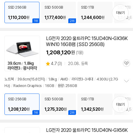
보
펼
SSD 256GB
SSD 500GB
SSD 1TB
SSD 2TB
치
더보기
기
1,110,200
1,177,400
1,244,600
1,340,
원
원
원
1위
2위
LG전자 2020 울트라PC 15UD40N-GX36K
WIN10 16GB램 (SSD 256GB)
1,208,120
원
(1몰)
상
4.7
(
3)
20.08. 등록
관
별
품
심
점
리
노트북
/
39.6cm(15.6인치)
/
1.8kg
/
AMD
/
라이젠3-3세대
/
4300U (2.7G
뷰
Hz)
/
Radeon Graphics
/
16GB
/
용량: 256GB
정
보
펼
SSD 256GB
SSD 500GB
SSD 1TB
SSD 2TB
치
더보기
기
1,208,120
1,275,320
1,342,520
1,438,5
원
원
원
1위
2위
LG전자 2020 울트라PC 15UD40N-GX56K