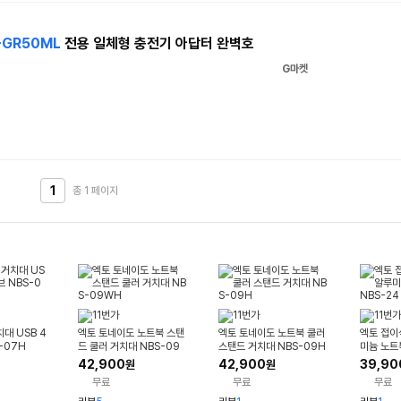
-GR50ML
전용 일체형 충전기 아답터 완벽호
G마켓
1
총 1
페이지
대 USB 4
엑토 토네이도 노트북 스탠
엑토 토네이도 노트북 쿨러
엑토 접이
-07H
드 쿨러 거치대 NBS-09
스탠드 거치대 NBS-09H
미늄 노트
WH
24
42,900
42,900
39,90
원
원
무료
무료
무료