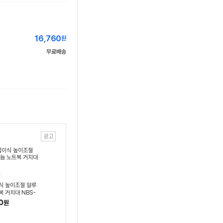
16,760
원
무료배송
광고
식 높이조절 알루
북 거치대 NBS-
0
원