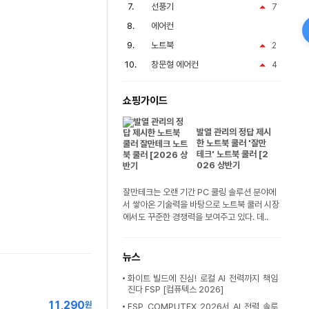
선풍기
7
에어컨
노트북
2
창문형 에어컨
4
쇼핑가이드
발열 관리의 정답 제시
한 노트북 쿨러 '잘만
테크' 노트북 쿨러 [2
026 상반기
잘만테크는 오랜 기간 PC 쿨링 솔루션 분야에
서 쌓아온 기술력을 바탕으로 노트북 쿨러 시장
에서도 꾸준한 경쟁력을 보여주고 있다. 데..
뉴스
화이트 빌드에 진심! 로컬 AI 전력까지 책임
진다 FSP [컴퓨텍스 2026]
11,290
원
FSP, COMPUTEX 2026서 AI 전력 솔루