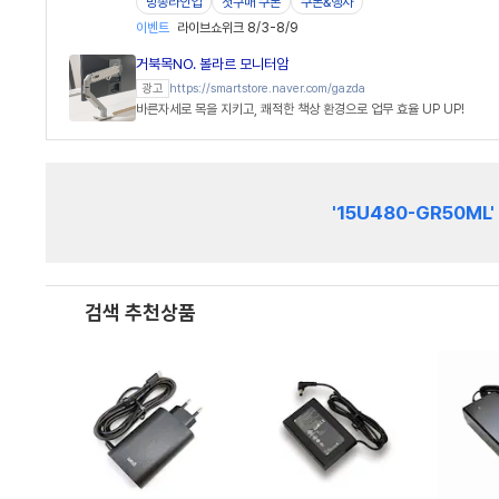
방송라인업
첫구매 쿠폰
쿠폰&행사
이벤트
라이브쇼위크 8/3-8/9
거북목NO. 볼라르 모니터암
https://smartstore.naver.com/gazda
광고
바른자세로 목을 지키고, 쾌적한 책상 환경으로 업무 효율 UP UP!
'15U480-GR50ML'
검색 추천상품