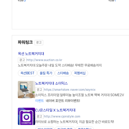
리뷰
3
리뷰
1
파워링크
광고
옥션 노트북거치대
http://www.auction.co.kr
광고
노트북거치대 오늘주문 내일 도착 스타배송! 무제한 무료배송까지
옥션BEST
올킬 특가
스타배송
꼭멤버십
노트북거치대 소이믹스
https://smartstore.naver.com/soymix
광고
소이믹스 프리미엄 알루미늄 높이조절 노트북 맥북 거치대 SOME2V
이벤트
네이버 포인트 리뷰이벤트!
CJ온스타일 X 노트북거치대
http://www.cjonstyle.com
광고
라이브로 쇼핑하는 노트북거치대, 지금 필요한 순간 바로도착!