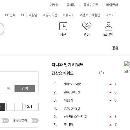
싫어요
좋아요
에누리
몰테일
플레이오토
메이크샵
PC견적
PC구매상담
쇼핑기획전
커뮤니티
이벤트
/
체험단
더보기
최근
관심
로그인
공유
관
련
다나와 인기 키워드
컨
텐
급상승 키워드
1
/8
츠
ddr5 16gb
1
원
검색
9800x3d
6
제습기
6
7700x3d
닌텐도 스위치 2
3
배송비포함
모니터
11