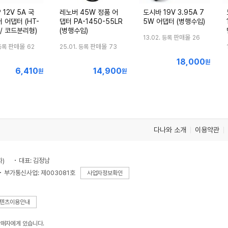
 12V 5A 국
레노버 45W 정품 어
도시바 19V 3.95A 7
 어댑터 (HT-
댑터 PA-1450-55LR
5W 어댑터 (병행수입)
 / 코드분리형)
(병행수입)
판매몰
13.02. 등록
26
판매몰
판매몰
등록
62
25.01. 등록
73
18,000
최
원
6,410
14,900
최
최
원
원
저
저
저
가
가
가
다나와 소개
이용약관
차)
대표: 김정남
부가통신사업: 제003081호
사업자정보확인
텐츠이용안내
판매자에게 있습니다.