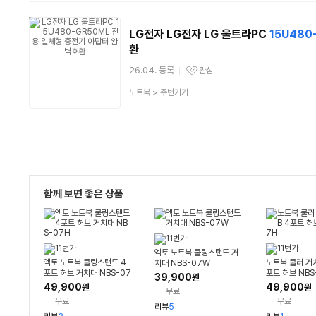
류
LG전자 LG전자 LG 울트라PC
15U480
환
26.04. 등록
관심
관심상품
상
노트북
>
주변기기
품
분
류
함께 보면 좋은 상품
엑토 노트북 쿨링스탠드 거
엑토 노트북 쿨링스탠드 4
노트북 쿨러 거치
치대 NBS-07W
포트 허브 거치대 NBS-07
포트 허브 NBS
39,900
원
H
49,900
49,900
원
원
무료
무료
무료
리뷰
5