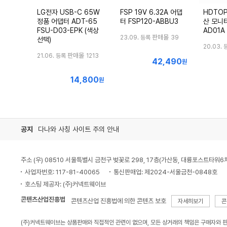
LG전자 USB-C 65W
FSP 19V 6.32A 어댑
HDTOP
정품 어댑터 ADT-65
터 FSP120-ABBU3
산 모니터
FSU-D03-EPK (색상
AD01A
판매몰
23.09. 등록
39
선택)
20.03. 
판매몰
21.06. 등록
1213
42,490
최
원
저
14,800
최
원
가
저
가
공지
다나와 사칭 사이트 주의 안내
주소 (우) 08510 서울특별시 금천구 벚꽃로 298, 17층(가산동, 대륭포스트타워6
사업자번호: 117-81-40065
통신판매업: 제2024-서울금천-0848호
호스팅 제공자: (주)커넥트웨이브
콘텐츠산업진흥법
콘텐츠산업 진흥법에 의한 콘텐츠 보호
자세히보기
콘
(주)커넥트웨이브는 상품판매와 직접적인 관련이 없으며, 모든 상거래의 책임은 구매자와 