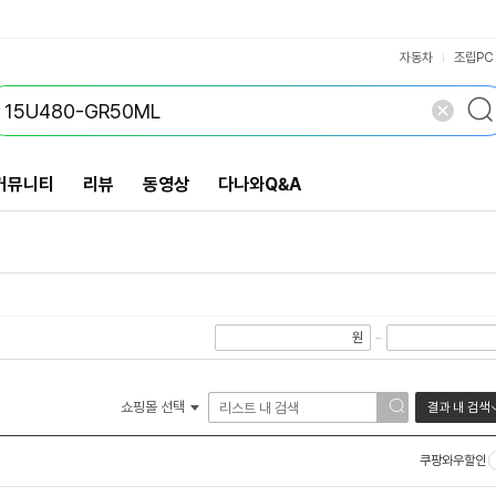
VS검색
개 담김
삭제
검색
자동차
조립PC
커뮤니티
리뷰
동영상
다나와Q&A
원
~
쇼핑몰 선택
결과 내 검색
쿠팡와우할인