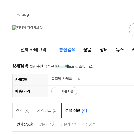
15U480-GR50ML : 다나와 통합검색
검색될 최소 가격 입력
검색될 최대 가격 입력
서비스
다나와 앱
전체 카테고리
통합검색
상품
장터
뉴스
상세검색
CM 추천 옵션은
하이라이트
로 강조했어요.
디지털 완제품
4
카테고리
배송/가격
빠른배송
전체
(4)
가격비교
(0)
검색 상품
(4)
인기상품순
낮은가격순
높은가격순
신상품순