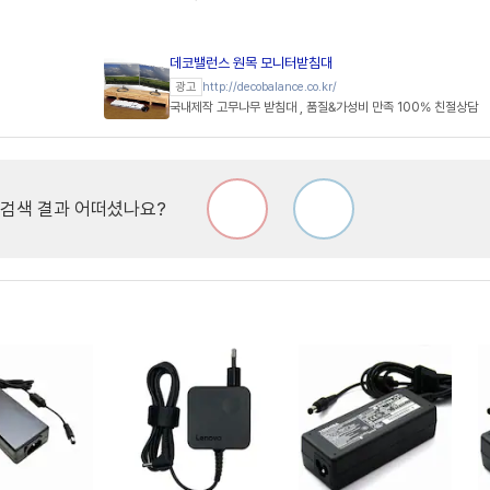
데코밸런스 원목 모니터받침대
http://decobalance.co.kr/
광고
국내제작 고무나무 받침대 , 품질&가성비 만족 100% 친절상담
검색 결과 어떠셨나요?