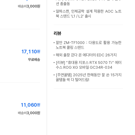
션 총출동
배송비
3,000원
알파스캔, 인체공학 설계 적용한 AOC 노트
북 스탠드 'L1 / L2' 출시
리뷰
잘만 ZM-TF1000 : 다용도로 활용 가능한
노트북 쿨링 스탠드
17,110
원
해외 출장 갔다 온 에디터의 EDC 26가지
무료배송
[리뷰] “휴대용 지포스 RTX 5070 Ti” 에이
수스 ROG XG 모바일 GC34R-034
[주연꿀템] 2025년 한해동안 잘 쓴 15가지
꿀템들 싹 다 털어드림!
11,060
원
배송비
3,000원