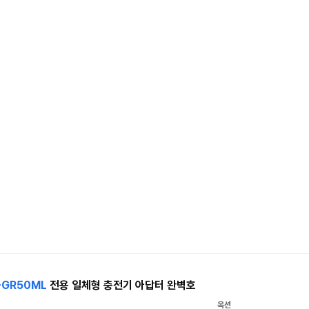
-GR50ML
전용 일체형 충전기 아답터 완벽호
옥션