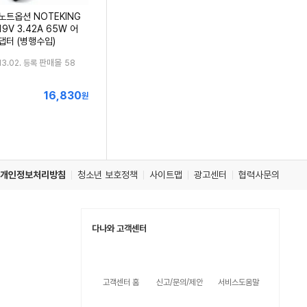
노트옵션 NOTEKING
19V 3.42A 65W 어
댑터 (병행수입)
판매몰
13.02. 등록
58
16,830
최
원
저
가
개인정보처리방침
청소년 보호정책
사이트맵
광고센터
협력사문의
다나와 고객센터
고객센터 홈
신고/문의/제안
서비스도움말